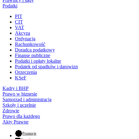
Prawnicy i sądy
Podatki
PIT
CIT
VAT
Akcyza
Ordynacja
Rachunkowość
Doradca podatkowy
Finanse publiczne
Podatki i opłaty lokalne
Podatek od spadków i darowizn
Orzeczenia
KSeF
Kadry i BHP
Prawo w biznesie
Samorząd i administracja
Szkoły i uczelnie
Zdrowie
Prawo dla każdego
Akty Prawne
- otwiera się w nowej karcie
Promocje