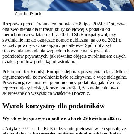
Źródło: iStock
Rozprawa przed Trybunałem odbyła się 8 lipca 2024 r. Dotyczyła
ona zwolnienia dla infrastruktury kolejowej z podatku od
nieruchomości w latach 2017-2021. TSUE rozpatrywał, czy
zwolnienie mogło oznaczać pomoc publiczną, na co od 2021 r.
zaczęły powoływać się organy podatkowe. Spór dotyczył
stosowania zwolnienia względem bocznic należących do
podmiotów prywatnych, jak również objęcie zwolnieniem całych
działek gruntów pod taką infrastrukturą.
Pełnomocnicy Komisji Europejskiej oraz prezydenta miasta Mielca
argumentowali, że zwolnienie było selektywne, a więc nielegalne.
Przeciwnego zdania byli pełnomocnicy podatnika, jak również
reprezentujący Polskę, którzy podkreślali, że zwolnienie było
skierowane do wszystkich właścicieli bocznic.
Wyrok korzystny dla podatników
Wyrok w tej sprawie zapadł we wtorek 29 kwietnia 2025 r.
- Artykuł 107 ust. 1 TFUE należy interpretować w ten sposób, że
nie wydaje się, by przepisy państwa członkowskiego, które