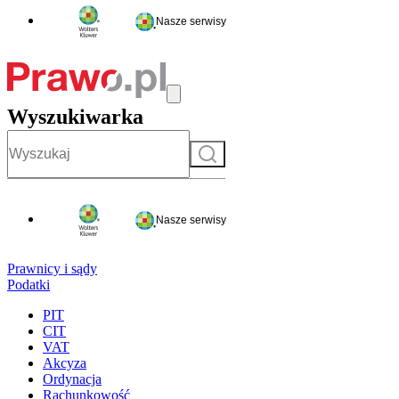
Nasze serwisy
Wyszukiwarka
Szukaj
Nasze serwisy
Prawnicy i sądy
Podatki
PIT
CIT
VAT
Akcyza
Ordynacja
Rachunkowość