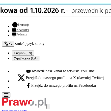
- otwiera się w nowej karcie
Promocje
Newsletter
Podcasty
Zmień język - bieżący:
Zmień język strony
PL
English (EN)
Українська (UA)
Odwiedź nasz kanał w serwisie YouTube
Youtube - otwiera się w nowej karcie
Przejdź do naszego profilu na X (dawniej Twitter)
X - otwiera się w nowej karcie
Przejdź do naszego profilu na Facebooku
Facebook - otwiera się w nowej karcie