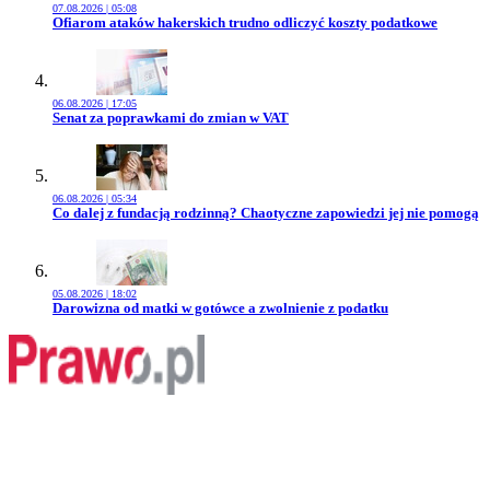
07.08.2026 | 05:08
Przejdź do artykułu:
Ofiarom ataków hakerskich trudno odliczyć koszty podatkowe
06.08.2026 | 17:05
Przejdź do artykułu:
Senat za poprawkami do zmian w VAT
06.08.2026 | 05:34
Przejdź do artykułu:
Co dalej z fundacją rodzinną? Chaotyczne zapowiedzi jej nie pomogą
05.08.2026 | 18:02
Przejdź do artykułu:
Darowizna od matki w gotówce a zwolnienie z podatku