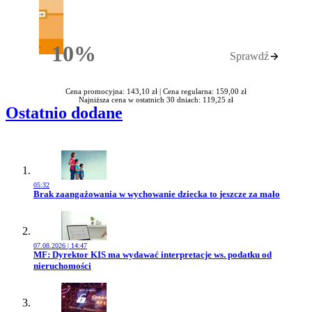
10%
Sprawdź
Rabatu
Cena promocyjna: 143,10 zł |
Cena regularna: 159,00 zł
Najniższa cena w ostatnich 30 dniach: 119,25 zł
Ostatnio dodane
05:32
Przejdź do artykułu:
Brak zaangażowania w wychowanie dziecka to jeszcze za mało
07.08.2026 | 14:47
Przejdź do artykułu:
MF: Dyrektor KIS ma wydawać interpretacje ws. podatku od
nieruchomości