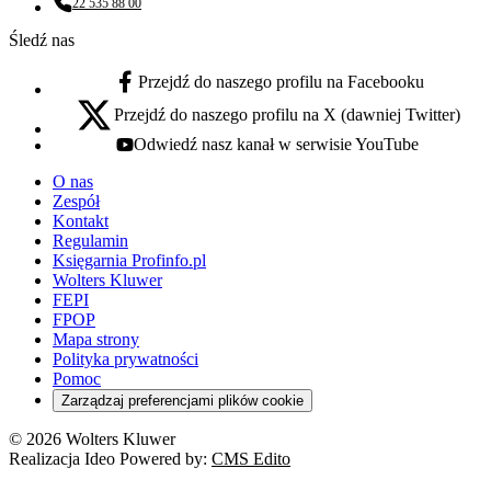
22 535 88 00
Numer telefonu:
Śledź nas
Przejdź do naszego profilu na Facebooku
facebook - otwiera się w nowej karcie
Przejdź do naszego profilu na X (dawniej Twitter)
x - otwiera się w nowej karcie
Odwiedź nasz kanał w serwisie YouTube
youtube - otwiera się w nowej karcie
O nas
Zespół
Kontakt
Regulamin
Księgarnia Profinfo.pl
Wolters Kluwer
FEPI
FPOP
Mapa strony
Polityka prywatności
Pomoc
Zarządzaj preferencjami plików cookie
© 2026 Wolters Kluwer
Realizacja Ideo Powered by:
CMS Edito