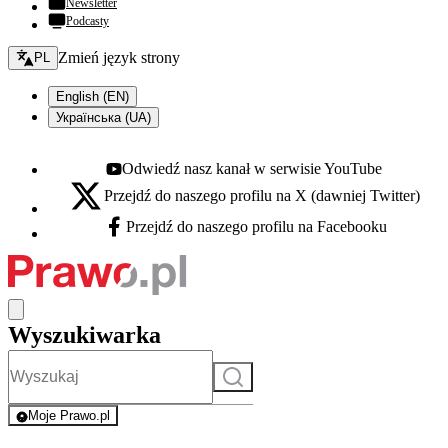
Newsletter
Podcasty
Zmień język - bieżący:
Zmień język strony
PL
English (EN)
Українська (UA)
Odwiedź nasz kanał w serwisie YouTube
Youtube - otwiera się w nowej karcie
Przejdź do naszego profilu na X (dawniej Twitter)
X - otwiera się w nowej karcie
Przejdź do naszego profilu na Facebooku
Facebook - otwiera się w nowej karcie
Wyszukiwarka
Szukaj
Moje Prawo.pl
- rejestracja i logowanie do serwisu