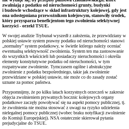
zwalniają z podatku od nieruchomości grunty, budynki
i budowle wchodzące w skład infrastruktury kolejowej, gdy jest
ona udostępniana przewoźnikom kolejowym, stanowiły środek,
który przysparza beneficjentom tego zwolnienia selektywnej
korzyści - orzekł TSUE.
W swojej analizie Trybunał wyszedł z założenia, że przewidziany w
polskiej ustawie system prawny podatku od nieruchomości stanowi
„normalny” system podatkowy, w świetle którego należy oceniać
ewentualną selektywność zwolnienia. System ten ma zastosowanie
do wszystkich właścicieli lub posiadaczy nieruchomości i określa
elementy konstytutywne podatku od nieruchomości, w tym
rozpatrywane zwolnienie. Tymczasem ogólne i abstrakcyjne
zwolnienie z podatku bezpośredniego, takie jak zwolnienie
przewidziane w polskiej ustawie, nie może co do zasady zostać
uznane za pomoc państwa.
Przypomnijmy, że po kilku latach korzystnych orzeczeń w zakresie
objęcia zwolnieniem prywatnych bocznic kolejowych organy
podatkowe zaczęły powoływać się na aspekt pomocy publicznej, tj.
że zwolnienia nie można stosować z uwagi na ryzyko udzielenia
nielegalnej pomocy publicznej (wobec braku notyfikacji zwolnienie
do Komisji Europejskiej). NSA ostatecznie skierował pytania
prejudycjalne do TSUE.