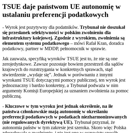
TSUE daje państwom UE autonomię w
ustalaniu preferencji podatkowych
- Wyrok jest pozytywny dla podatników.
Trybunał nie doszukał
się przesłanek selektywności w polskim zwolnieniu dla
infrastruktury kolejowej. Zgodnie z wyrokiem, zwolnienia są
elementem systemu podatkowego
– mówi Rafał Kran, doradca
podatkowy, partner w MDDP, pełnomocnik w sprawie.
Jak zauważa, specyfiką wyroków TSUE jest to, że nie są one
zerojedynkowe. Zawsze pozostaje bowiem przestrzeń dla sądów
krajowych do rozstrzygania w konkretnych sprawach, stąd
stwierdzenie „wydaje się”. Jednak w porównaniu z innymi
wyrokami TSUE dotyczącymi pomocy publicznej, ten wyrok jest
jednoznaczny i bardzo konkretny, a Trybunał podważa w nim
argumenty Komisji Europejskiej za uznaniem zwolnienia za pomoc
publiczną.
-
Kluczowe w tym wyroku jest jednak określenie, na ile
państwa członkowskie mają autonomię w określaniu
preferencji podatkowych w podatkach niezharmonizowanych
(nie regulowanych dyrektywą UE).
Trybunał przyznał, że
autonomia państw w tym zakresie jest szeroka. Skoro więc Polska
zdecydowała o zwolnieniu, i nie jest ono w oczywisty sposób