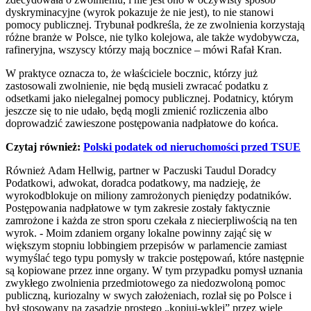
dyskryminacyjne (wyrok pokazuje że nie jest), to nie stanowi
pomocy publicznej. Trybunał podkreśla, że ze zwolnienia korzystają
różne branże w Polsce, nie tylko kolejowa, ale także wydobywcza,
rafineryjna, wszyscy którzy mają bocznice – mówi Rafał Kran.
W praktyce oznacza to, że właściciele bocznic, którzy już
zastosowali zwolnienie, nie będą musieli zwracać podatku z
odsetkami jako nielegalnej pomocy publicznej. Podatnicy, którym
jeszcze się to nie udało, będą mogli zmienić rozliczenia albo
doprowadzić zawieszone postępowania nadpłatowe do końca.
Czytaj również:
Polski podatek od nieruchomości przed TSUE
Również Adam Hellwig, partner w Paczuski Taudul Doradcy
Podatkowi, adwokat, doradca podatkowy, ma nadzieję, że
wyrokodblokuje on miliony zamrożonych pieniędzy podatników.
Postępowania nadpłatowe w tym zakresie zostały faktycznie
zamrożone i każda ze stron sporu czekała z niecierpliwością na ten
wyrok. - Moim zdaniem organy lokalne powinny zająć się w
większym stopniu lobbingiem przepisów w parlamencie zamiast
wymyślać tego typu pomysły w trakcie postępowań, które następnie
są kopiowane przez inne organy. W tym przypadku pomysł uznania
zwykłego zwolnienia przedmiotowego za niedozwoloną pomoc
publiczną, kuriozalny w swych założeniach, rozlał się po Polsce i
był stosowany na zasadzie prostego „kopiuj-wklej” przez wiele