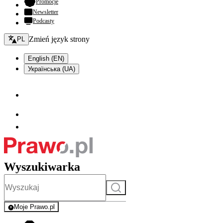
- otwiera się w nowej karcie
Promocje
Newsletter
Podcasty
Zmień język - bieżący:
Zmień język strony
PL
English (EN)
Українська (UA)
Wyszukiwarka
Szukaj
Moje Prawo.pl
- rejestracja i logowanie do serwisu