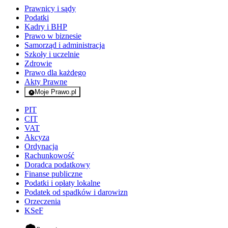
Prawnicy i sądy
Podatki
Kadry i BHP
Prawo w biznesie
Samorząd i administracja
Szkoły i uczelnie
Zdrowie
Prawo dla każdego
Akty Prawne
Moje Prawo.pl
- rejestracja i logowanie do serwisu
PIT
CIT
VAT
Akcyza
Ordynacja
Rachunkowość
Doradca podatkowy
Finanse publiczne
Podatki i opłaty lokalne
Podatek od spadków i darowizn
Orzeczenia
KSeF