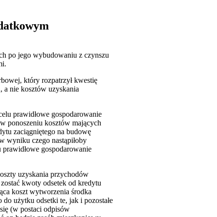
podatkowym
ych po jego wybudowaniu z czynszu
i.
rbowej, który rozpatrzył kwestię
, a nie kosztów uzyskania
 celu prawidłowe gospodarowanie
. w ponoszeniu kosztów mających
edytu zaciągniętego na budowę
 w wyniku czego nastąpiłoby
elu prawidłowe gospodarowanie
 koszty uzyskania przychodów
 zostać kwoty odsetek od kredytu
iąca koszt wytworzenia środka
 użytku odsetki te, jak i pozostałe
się (w postaci odpisów