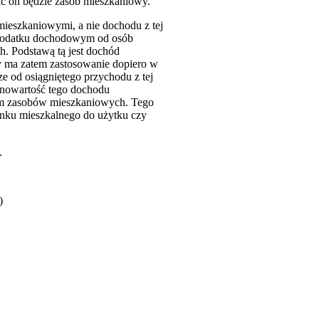
ić on będzie zasób mieszkaniowy.
ieszkaniowymi, a nie dochodu z tej
 podatku dochodowym od osób
. Podstawą tą jest dochód
wy ma zatem zastosowanie dopiero w
 od osiągniętego przychodu z tej
wnowartość tego dochodu
iem zasobów mieszkaniowych. Tego
ynku mieszkalnego do użytku czy
.
)