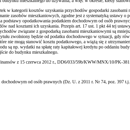
u budynku mieszkalnego do używania, a więc w okresie, kiedy stanow
ek w kategorii kosztów uzyskania przychodów gospodarki zasobami m
ymanie zasobów mieszkaniowych, zgodne jest z systematyką ustawy o
nia podstawy opodatkowania podatkiem dochodowym od osób prawnych
 nad kosztami ich uzyskania. Przepis art. 17 ust. 1 pkt 44 tej usta
zychodów związane z gospodarką zasobami mieszkaniowymi są mniejsze
 tytułu zwolniony będzie od podatku dochodowego w sytuacji, gdy ró
 które nie mogą stanowić kosztu podatkowego, a wiążą się z utrzyman
du są np. wydatki na spłatę raty kapitałowej kredytu po oddaniu bud
jście do budynku mieszkalnego.
ra Finansów z 15 czerwca 2012 r., DD6/033/59b/KWW/MNX/10/PK-381
u dochodowym od osób prawnych (Dz. U. z 2011 r. Nr 74, poz. 397 t.j.
iera się w nowym oknie