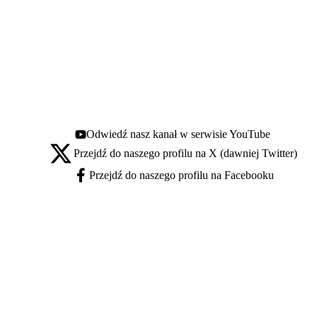
Odwiedź nasz kanał w serwisie YouTube
Youtube - otwiera się w nowej karcie
Przejdź do naszego profilu na X (dawniej Twitter)
X - otwiera się w nowej karcie
Przejdź do naszego profilu na Facebooku
Facebook - otwiera się w nowej karcie