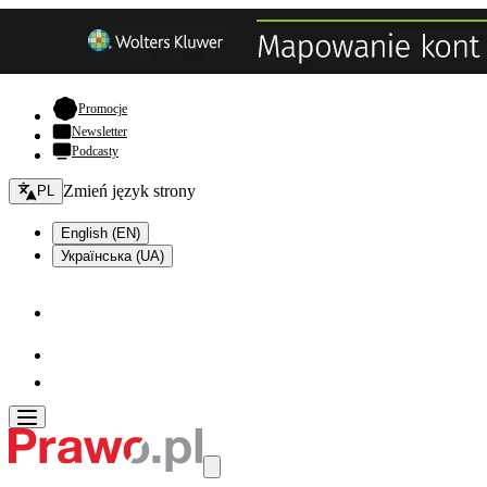
- otwiera się w nowej karcie
Promocje
Newsletter
Podcasty
Zmień język - bieżący:
Zmień język strony
PL
English (EN)
Українська (UA)