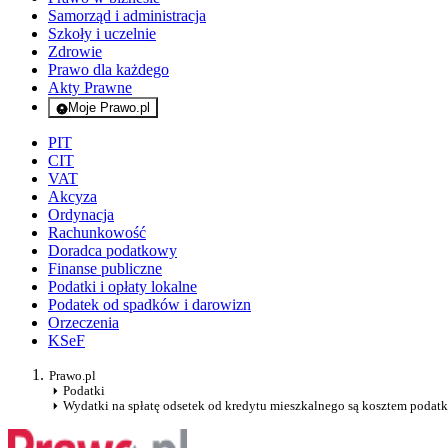
Samorząd i administracja
Szkoły i uczelnie
Zdrowie
Prawo dla każdego
Akty Prawne
Moje Prawo.pl
- rejestracja i logowanie do serwisu
PIT
CIT
VAT
Akcyza
Ordynacja
Rachunkowość
Doradca podatkowy
Finanse publiczne
Podatki i opłaty lokalne
Podatek od spadków i darowizn
Orzeczenia
KSeF
Prawo.pl
Podatki
Wydatki na spłatę odsetek od kredytu mieszkalnego są kosztem poda