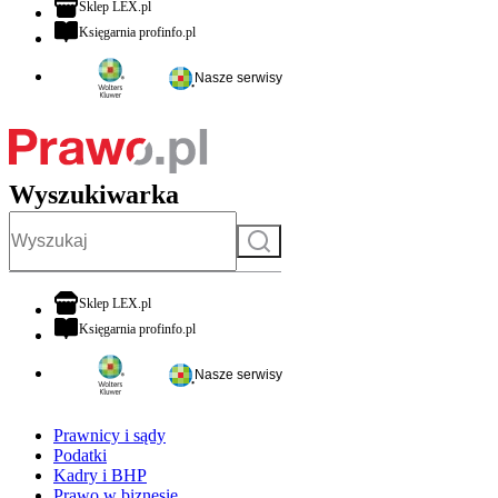
otwiera się w nowej karcie
Sklep LEX.pl
otwiera się w nowej karcie
Księgarnia profinfo.pl
Nasze serwisy
Wyszukiwarka
Szukaj
otwiera się w nowej karcie
Sklep LEX.pl
otwiera się w nowej karcie
Księgarnia profinfo.pl
Nasze serwisy
Prawnicy i sądy
Podatki
Kadry i BHP
Prawo w biznesie