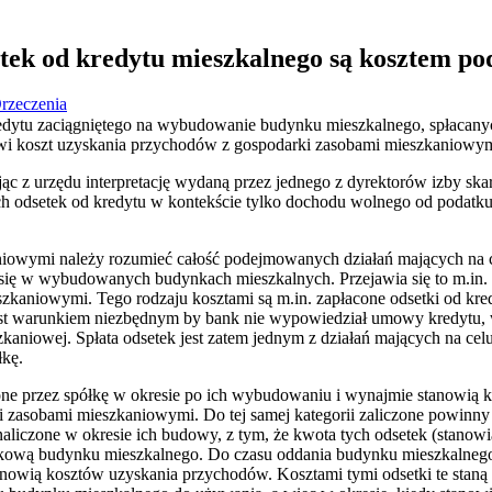
etek od kredytu mieszkalnego są kosztem 
rzeczenia
kredytu zaciągniętego na wybudowanie budynku mieszkalnego, spłacan
i koszt uzyskania przychodów z gospodarki zasobami mieszkaniowym
jąc z urzędu interpretację wydaną przez jednego z dyrektorów izby ska
h odsetek od kredytu w kontekście tylko dochodu wolnego od podatku
niowymi należy rozumieć całość podejmowanych działań mających na
 się w wybudowanych budynkach mieszkalnych. Przejawia się to m.in
szkaniowymi. Tego rodzaju kosztami są m.in. zapłacone odsetki od kr
 jest warunkiem niezbędnym by bank nie wypowiedział umowy kredytu,
eszkaniowej. Spłata odsetek jest zatem jednym z działań mających na c
łkę.
acone przez spółkę w okresie po ich wybudowaniu i wynajmie stanowią
 zasobami mieszkaniowymi. Do tej samej kategorii zaliczone powinny
aliczone w okresie ich budowy, z tym, że kwota tych odsetek (stanow
ową budynku mieszkalnego. Do czasu oddania budynku mieszkalnego do
anowią kosztów uzyskania przychodów. Kosztami tymi odsetki te staną 