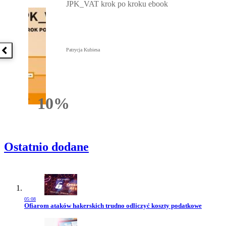
JPK_VAT krok po kroku ebook
Patrycja Kubiesa
Poprzednia książka
10%
Rabatu
Ostatnio dodane
05:08
Przejdź do artykułu:
Ofiarom ataków hakerskich trudno odliczyć koszty podatkowe