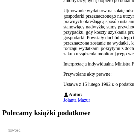
amortyzacyjnych) dopiero po oddani
Ujmowanie wydatków na spłatę odset
gospodarki przeznaczonego na utrz
prawnych określającą sposób ustala
stanowiący nadwyżkę sumy przychodów
przypadku, gdy koszty uzyskania pr
gospodarki. Powstały dochód z tego
przeznaczona zostanie na wydatki ,
rodzaju wydatkami pokrytymi z docho
zakup urządzenia monitorującego we
Interpretacja indywidualna Minist
Przywołane akty prawne:
Ustawa z 15 lutego 1992 r. o podatk
Autor:
Jolanta Mazur
Polecamy książki podatkowe
Przejdź do: JPK_VAT krok po kroku ebook, Patrycja Kubiesa - otw
NOWOŚĆ