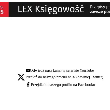
Odwiedź nasz kanał w serwisie YouTube
Youtube - otwiera się w nowej karcie
Przejdź do naszego profilu na X (dawniej Twitter)
X - otwiera się w nowej karcie
Przejdź do naszego profilu na Facebooku
Facebook - otwiera się w nowej karcie