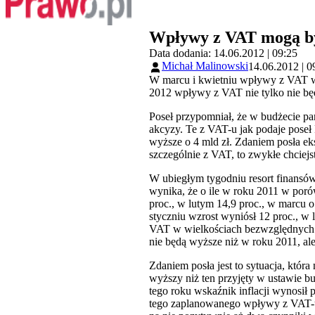
Wpływy z VAT mogą być
Data dodania: 14.06.2012 | 09:25
Michał Malinowski
14.06.2012 | 0
W marcu i kwietniu wpływy z VAT w 
2012 wpływy z VAT nie tylko nie bę
Poseł przypomniał, że w budżecie p
akcyzy. Te z VAT-u jak podaje poseł 
wyższe o 4 mld zł. Zdaniem posła ek
szczególnie z VAT, to zwykłe chciej
W ubiegłym tygodniu resort finansó
wynika, że o ile w roku 2011 w poró
proc., w lutym 14,9 proc., w marcu o
styczniu wzrost wyniósł 12 proc., w 
VAT w wielkościach bezwzględnych b
nie będą wyższe niż w roku 2011, al
Zdaniem posła jest to sytuacja, która
wyższy niż ten przyjęty w ustawie b
tego roku wskaźnik inflacji wynosił 
tego zaplanowanego wpływy z VAT-u