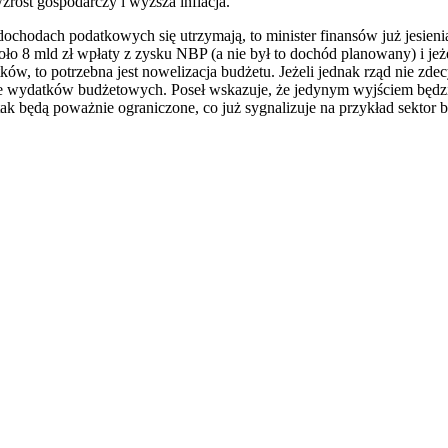
zrost gospodarczy i wyższa inflacja.
 dochodach podatkowych się utrzymają, to minister finansów już jesienią
ło 8 mld zł wpłaty z zysku NBP (a nie był to dochód planowany) i jeże
w, to potrzebna jest nowelizacja budżetu. Jeżeli jednak rząd nie zdec
nie wydatków budżetowych. Poseł wskazuje, że jedynym wyjściem będz
tak będą poważnie ograniczone, co już sygnalizuje na przykład sektor
iera się w nowym oknie