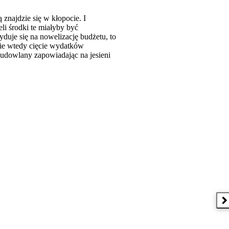
 znajdzie się w kłopocie. I
li środki te miałyby być
yduje się na nowelizację budżetu, to
ie wtedy cięcie wydatków
 budowlany zapowiadając na jesieni
N