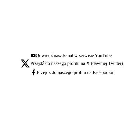
Odwiedź nasz kanał w serwisie YouTube
Youtube - otwiera się w nowej karcie
Przejdź do naszego profilu na X (dawniej Twitter)
X - otwiera się w nowej karcie
Przejdź do naszego profilu na Facebooku
Facebook - otwiera się w nowej karcie