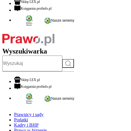
otwiera się w nowej karcie
Sklep LEX.pl
otwiera się w nowej karcie
Księgarnia profinfo.pl
Nasze serwisy
Wyszukiwarka
Szukaj
otwiera się w nowej karcie
Sklep LEX.pl
otwiera się w nowej karcie
Księgarnia profinfo.pl
Nasze serwisy
Prawnicy i sądy
Podatki
Kadry i BHP
Prawo w biznesie