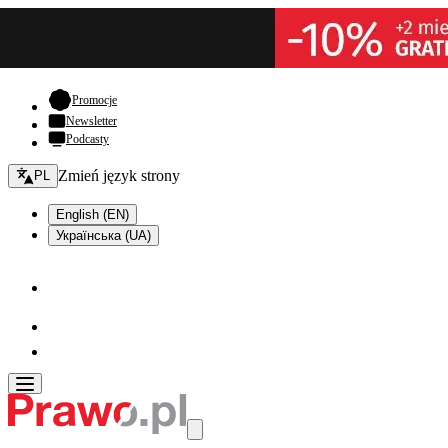
- otwiera się w nowej karcie
Promocje
Newsletter
Podcasty
Zmień język - bieżący:
Zmień język strony
PL
English (EN)
Українська (UA)