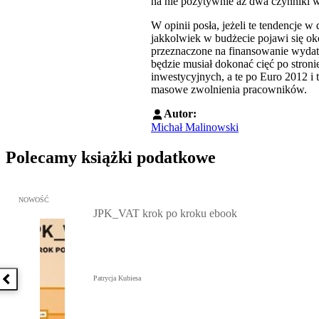
na nie pozytywnie aż dwa czynniki w
W opinii posła, jeżeli te tendencje w
jakkolwiek w budżecie pojawi się oko
przeznaczone na finansowanie wydatkó
będzie musiał dokonać cięć po stro
inwestycyjnych, a te po Euro 2012 i 
masowe zwolnienia pracowników.
Autor:
Michał Malinowski
Polecamy książki podatkowe
Przejdź do: JPK_VAT krok po kroku ebook, Patrycja Kubiesa - otw
NOWOŚĆ
JPK_VAT krok po kroku ebook
Patrycja Kubiesa
Poprzednia książka