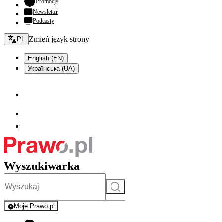
- otwiera się w nowej karcie
Promocje
Newsletter
Podcasty
Zmień język - bieżący:
Zmień język strony
PL
English (EN)
Українська (UA)
Wyszukiwarka
Szukaj
Moje Prawo.pl
- rejestracja i logowanie do serwisu