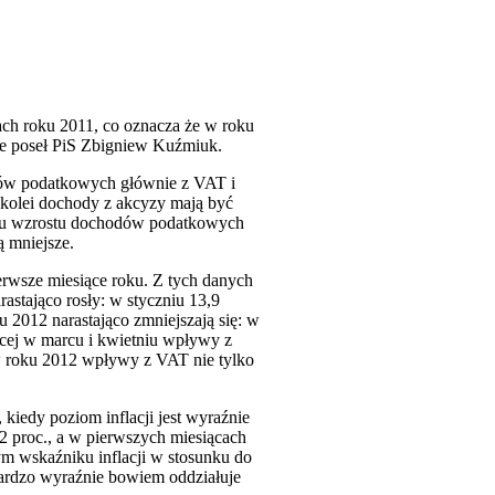
ch roku 2011, co oznacza że w roku
je poseł PiS Zbigniew Kuźmiuk.
odów podatkowych głównie z VAT i
Z kolei dochody z akcyzy mają być
iomu wzrostu dochodów podatkowych
ą mniejsze.
rwsze miesiące roku. Z tych danych
stająco rosły: w styczniu 13,9
u 2012 narastająco zmniejszają się: w
ięcej w marcu i kwietniu wpływy z
w roku 2012 wpływy z VAT nie tylko
, kiedy poziom inflacji jest wyraźnie
2 proc., a w pierwszych miesiącach
ym wskaźniku inflacji w stosunku do
ardzo wyraźnie bowiem oddziałuje