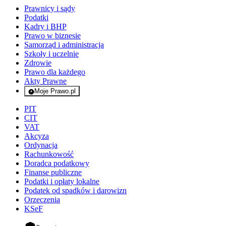
Prawnicy i sądy
Podatki
Kadry i BHP
Prawo w biznesie
Samorząd i administracja
Szkoły i uczelnie
Zdrowie
Prawo dla każdego
Akty Prawne
Moje Prawo.pl
- rejestracja i logowanie do serwisu
PIT
CIT
VAT
Akcyza
Ordynacja
Rachunkowość
Doradca podatkowy
Finanse publiczne
Podatki i opłaty lokalne
Podatek od spadków i darowizn
Orzeczenia
KSeF