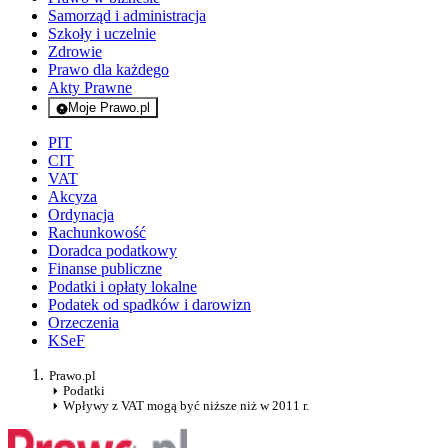
Samorząd i administracja
Szkoły i uczelnie
Zdrowie
Prawo dla każdego
Akty Prawne
Moje Prawo.pl
- rejestracja i logowanie do serwisu
PIT
CIT
VAT
Akcyza
Ordynacja
Rachunkowość
Doradca podatkowy
Finanse publiczne
Podatki i opłaty lokalne
Podatek od spadków i darowizn
Orzeczenia
KSeF
Prawo.pl
Podatki
Wpływy z VAT mogą być niższe niż w 2011 r.