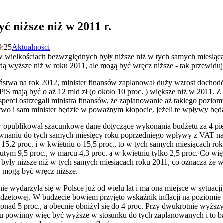
 niższe niż w 2011 r.
9:25
Aktualności
wielkościach bezwzględnych były niższe niż w tych samych miesiąca
dą wyższe niż w roku 2011, ale mogą być wręcz niższe - tak przewidu
aństwa na rok 2012, minister finansów zaplanował duży wzrost doch
PiS mają być o aż 12 mld zł (o około 10 proc. ) większe niż w 2011. 
sperci ostrzegali ministra finansów, że zaplanowanie aż takiego poz
stwo i sam minister będzie w poważnym kłopocie, jeżeli te wpływy będ
w opublikował szacunkowe dane dotyczące wykonania budżetu za 4 pie
wnaniu do tych samych miesięcy roku poprzedniego wpływy z VAT nara
 15,2 proc. i w kwietniu o 15,5 proc., to w tych samych miesiącach rok
lutym 9,5 proc., w marcu 4,3 proc. a w kwietniu tylko 2,5 proc. Co w
yły niższe niż w tych samych miesiącach roku 2011, co oznacza że 
e mogą być wręcz niższe.
 nie wydarzyła się w Polsce już od wielu lat i ma ona miejsce w sytuacji
udżetowej. W budżecie bowiem przyjęto wskaźnik inflacji na poziomie 
ponad 5 proc., a obecnie obniżył się do 4 proc. Przy dwukrotnie wyższ
 powinny więc być wyższe w stosunku do tych zaplanowanych i to b