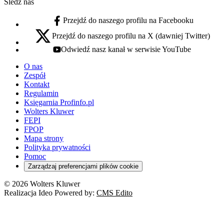
Śledź nas
Przejdź do naszego profilu na Facebooku
facebook - otwiera się w nowej karcie
Przejdź do naszego profilu na X (dawniej Twitter)
x - otwiera się w nowej karcie
Odwiedź nasz kanał w serwisie YouTube
youtube - otwiera się w nowej karcie
O nas
Zespół
Kontakt
Regulamin
Księgarnia Profinfo.pl
Wolters Kluwer
FEPI
FPOP
Mapa strony
Polityka prywatności
Pomoc
Zarządzaj preferencjami plików cookie
© 2026 Wolters Kluwer
Realizacja Ideo Powered by:
CMS Edito