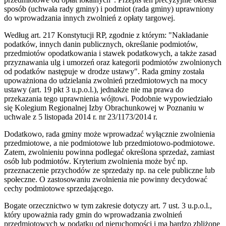
sposób (uchwała rady gminy) i podmiot (rada gminy) uprawniony
do wprowadzania innych zwolnień z opłaty targowej.
Według art. 217 Konstytucji RP, zgodnie z którym: "Nakładanie
podatków, innych danin publicznych, określanie podmiotów,
przedmiotów opodatkowania i stawek podatkowych, a także zasad
przyznawania ulg i umorzeń oraz kategorii podmiotów zwolnionych
od podatków następuje w drodze ustawy". Rada gminy została
upoważniona do udzielania zwolnień przedmiotowych na mocy
ustawy (art. 19 pkt 3 u.p.o.l.), jednakże nie ma prawa do
przekazania tego uprawnienia wójtowi. Podobnie wypowiedziało
się Kolegium Regionalnej Izby Obrachunkowej w Poznaniu w
uchwale z 5 listopada 2014 r. nr 23/1173/2014 r.
Dodatkowo, rada gminy może wprowadzać wyłącznie zwolnienia
przedmiotowe, a nie podmiotowe lub przedmiotowo-podmiotowe.
Zatem, zwolnieniu powinna podlegać określona sprzedaż, zamiast
osób lub podmiotów. Kryterium zwolnienia może być np.
przeznaczenie przychodów ze sprzedaży np. na cele publiczne lub
społeczne. O zastosowaniu zwolnienia nie powinny decydować
cechy podmiotowe sprzedającego.
Bogate orzecznictwo w tym zakresie dotyczy art. 7 ust. 3 u.p.o.l.,
który upoważnia rady gmin do wprowadzania zwolnień
przedmiotowych w podatku od nieruchomości i ma bardzo zbliżone