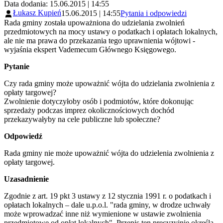
Data dodania: 15.06.2015 | 14:55
Łukasz Kupień
15.06.2015 | 14:55
Pytania i odpowiedzi
Rada gminy została upoważniona do udzielania zwolnień
przedmiotowych na mocy ustawy o podatkach i opłatach lokalnych,
ale nie ma prawa do przekazania tego uprawnienia wójtowi -
wyjaśnia ekspert Vademecum Głównego Księgowego.
Pytanie
Czy rada gminy może upoważnić wójta do udzielania zwolnienia z
opłaty targowej?
Zwolnienie dotyczyłoby osób i podmiotów, które dokonując
sprzedaży podczas imprez okolicznościowych dochód
przekazywałyby na cele publiczne lub społeczne?
Odpowiedź
Rada gminy nie może upoważnić wójta do udzielenia zwolnienia z
opłaty targowej.
Uzasadnienie
Zgodnie z art. 19 pkt 3 ustawy z 12 stycznia 1991 r. o podatkach i
opłatach lokalnych – dale u.p.o.l. "rada gminy, w drodze uchwały
może wprowadzać inne niż wymienione w ustawie zwolnienia
przedmiotowe od opłat lokalnych". Przepis ten precyzyjnie określa