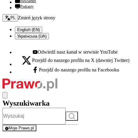
Newsletter
Podcasty
Zmień język - bieżący:
Zmień język strony
PL
English (EN)
Українська (UA)
Odwiedź nasz kanał w serwisie YouTube
Youtube - otwiera się w nowej karcie
Przejdź do naszego profilu na X (dawniej Twitter)
X - otwiera się w nowej karcie
Przejdź do naszego profilu na Facebooku
Facebook - otwiera się w nowej karcie
Wyszukiwarka
Szukaj
Moje Prawo.pl
- rejestracja i logowanie do serwisu