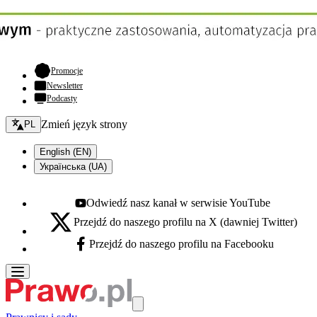
- otwiera się w nowej karcie
Promocje
Newsletter
Podcasty
Zmień język - bieżący:
Zmień język strony
PL
English (EN)
Українська (UA)
Odwiedź nasz kanał w serwisie YouTube
Youtube - otwiera się w nowej karcie
Przejdź do naszego profilu na X (dawniej Twitter)
X - otwiera się w nowej karcie
Przejdź do naszego profilu na Facebooku
Facebook - otwiera się w nowej karcie