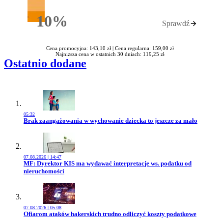
10%
Sprawdź
Rabatu
Cena promocyjna: 143,10 zł |
Cena regularna: 159,00 zł
Najniższa cena w ostatnich 30 dniach: 119,25 zł
Ostatnio dodane
05:32
Przejdź do artykułu:
Brak zaangażowania w wychowanie dziecka to jeszcze za mało
07.08.2026 | 14:47
Przejdź do artykułu:
MF: Dyrektor KIS ma wydawać interpretacje ws. podatku od
nieruchomości
07.08.2026 | 05:08
Przejdź do artykułu:
Ofiarom ataków hakerskich trudno odliczyć koszty podatkowe