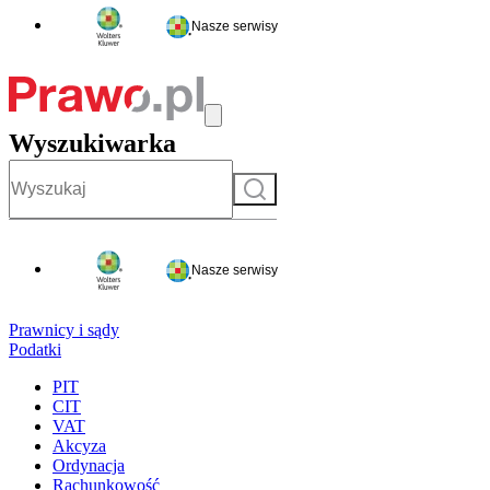
Nasze serwisy
Wyszukiwarka
Szukaj
Nasze serwisy
Prawnicy i sądy
Podatki
PIT
CIT
VAT
Akcyza
Ordynacja
Rachunkowość