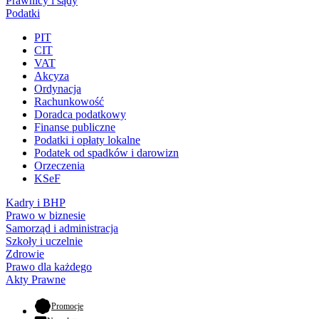
Prawnicy i sądy
Podatki
PIT
CIT
VAT
Akcyza
Ordynacja
Rachunkowość
Doradca podatkowy
Finanse publiczne
Podatki i opłaty lokalne
Podatek od spadków i darowizn
Orzeczenia
KSeF
Kadry i BHP
Prawo w biznesie
Samorząd i administracja
Szkoły i uczelnie
Zdrowie
Prawo dla każdego
Akty Prawne
- otwiera się w nowej karcie
Promocje