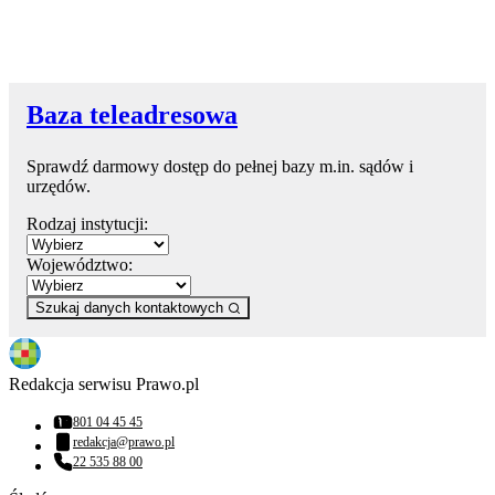
Baza teleadresowa
Sprawdź darmowy dostęp do pełnej bazy m.in. sądów i
urzędów.
Rodzaj instytucji:
Województwo:
Szukaj danych kontaktowych
Redakcja serwisu Prawo.pl
801 04 45 45
Numer telefonu:
redakcja@prawo.pl
Adres email:
22 535 88 00
Numer telefonu: