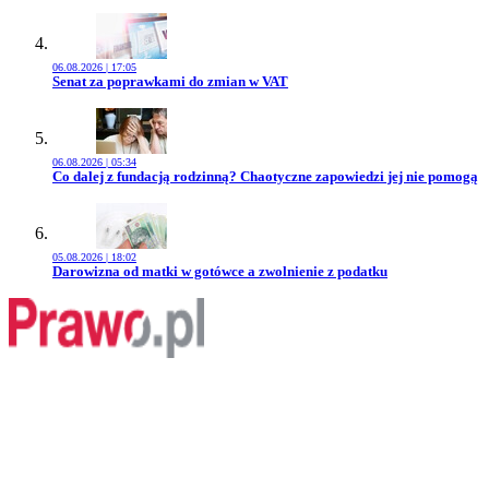
06.08.2026 | 17:05
Przejdź do artykułu:
Senat za poprawkami do zmian w VAT
06.08.2026 | 05:34
Przejdź do artykułu:
Co dalej z fundacją rodzinną? Chaotyczne zapowiedzi jej nie pomogą
05.08.2026 | 18:02
Przejdź do artykułu:
Darowizna od matki w gotówce a zwolnienie z podatku