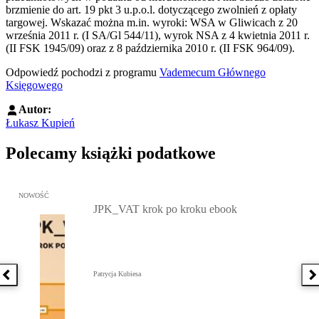
brzmienie do art. 19 pkt 3 u.p.o.l. dotyczącego zwolnień z opłaty
targowej. Wskazać można m.in. wyroki: WSA w Gliwicach z 20
września 2011 r. (I SA/Gl 544/11), wyrok NSA z 4 kwietnia 2011 r.
(II FSK 1945/09) oraz z 8 października 2010 r. (II FSK 964/09).
Odpowiedź pochodzi z programu
Vademecum Głównego
Księgowego
Autor:
Łukasz Kupień
Polecamy książki podatkowe
Przejdź do: JPK_VAT krok po kroku ebook, Patrycja Kubiesa - otw
NOWOŚĆ
JPK_VAT krok po kroku ebook
Patrycja Kubiesa
Poprzednia książka
N