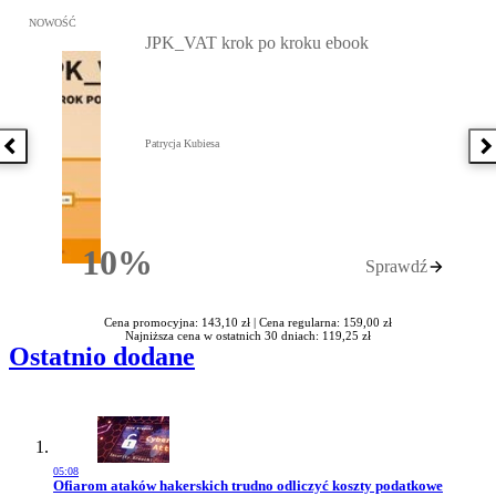
Przejdź do: JPK_VAT krok po kroku ebook, Patrycja Kubiesa - otw
NOWOŚĆ
JPK_VAT krok po kroku ebook
Patrycja Kubiesa
Poprzednia książka
N
10%
Sprawdź
Rabatu
Cena promocyjna: 143,10 zł |
Cena regularna: 159,00 zł
Najniższa cena w ostatnich 30 dniach: 119,25 zł
Ostatnio dodane
05:08
Przejdź do artykułu:
Ofiarom ataków hakerskich trudno odliczyć koszty podatkowe