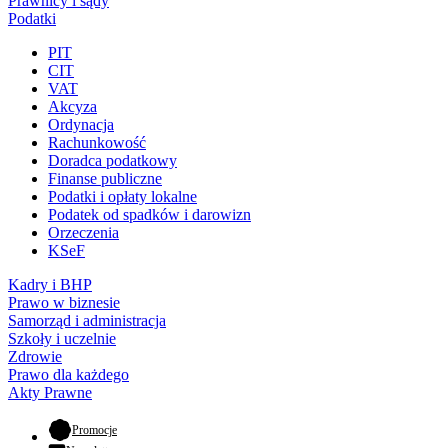
Prawnicy i sądy
Podatki
PIT
CIT
VAT
Akcyza
Ordynacja
Rachunkowość
Doradca podatkowy
Finanse publiczne
Podatki i opłaty lokalne
Podatek od spadków i darowizn
Orzeczenia
KSeF
Kadry i BHP
Prawo w biznesie
Samorząd i administracja
Szkoły i uczelnie
Zdrowie
Prawo dla każdego
Akty Prawne
- otwiera się w nowej karcie
Promocje