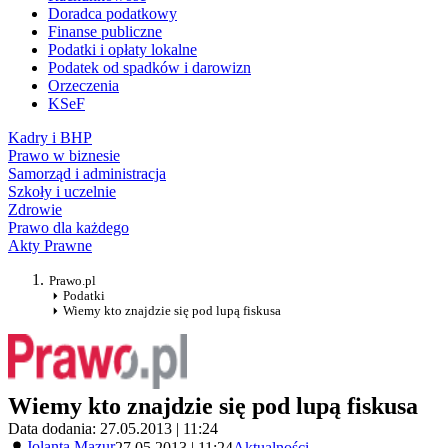
Doradca podatkowy
Finanse publiczne
Podatki i opłaty lokalne
Podatek od spadków i darowizn
Orzeczenia
KSeF
Kadry i BHP
Prawo w biznesie
Samorząd i administracja
Szkoły i uczelnie
Zdrowie
Prawo dla każdego
Akty Prawne
Prawo.pl
Podatki
Wiemy kto znajdzie się pod lupą fiskusa
Wiemy kto znajdzie się pod lupą fiskusa
Data dodania: 27.05.2013 | 11:24
Jolanta Mazur
27.05.2013 | 11:24
Aktualności