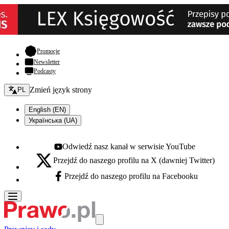
- otwiera się w nowej karcie
Promocje
Newsletter
Podcasty
Zmień język - bieżący:
Zmień język strony
PL
English (EN)
Українська (UA)
Odwiedź nasz kanał w serwisie YouTube
Youtube - otwiera się w nowej karcie
Przejdź do naszego profilu na X (dawniej Twitter)
X - otwiera się w nowej karcie
Przejdź do naszego profilu na Facebooku
Facebook - otwiera się w nowej karcie