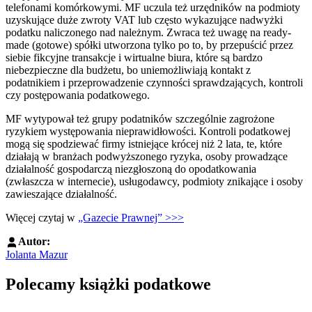
telefonami komórkowymi. MF uczula też urzędników na podmioty
uzyskujące duże zwroty VAT lub często wykazujące nadwyżki
podatku naliczonego nad należnym. Zwraca też uwagę na ready-
made (gotowe) spółki utworzona tylko po to, by przepuścić przez
siebie fikcyjne transakcje i wirtualne biura, które są bardzo
niebezpieczne dla budżetu, bo uniemożliwiają kontakt z
podatnikiem i przeprowadzenie czynności sprawdzających, kontroli
czy postępowania podatkowego.
MF wytypował też grupy podatników szczególnie zagrożone
ryzykiem występowania nieprawidłowości. Kontroli podatkowej
mogą się spodziewać firmy istniejące krócej niż 2 lata, te, które
działają w branżach podwyższonego ryzyka, osoby prowadzące
działalność gospodarczą niezgłoszoną do opodatkowania
(zwłaszcza w internecie), usługodawcy, podmioty znikające i osoby
zawieszające działalność.
Więcej czytaj w
„Gazecie Prawnej” >>>
Autor:
Jolanta Mazur
Polecamy książki podatkowe