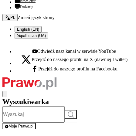
Newsletter
Podcasty
Zmień język - bieżący:
Zmień język strony
PL
English (EN)
Українська (UA)
Odwiedź nasz kanał w serwisie YouTube
Youtube - otwiera się w nowej karcie
Przejdź do naszego profilu na X (dawniej Twitter)
X - otwiera się w nowej karcie
Przejdź do naszego profilu na Facebooku
Facebook - otwiera się w nowej karcie
Wyszukiwarka
Szukaj
Moje Prawo.pl
- rejestracja i logowanie do serwisu