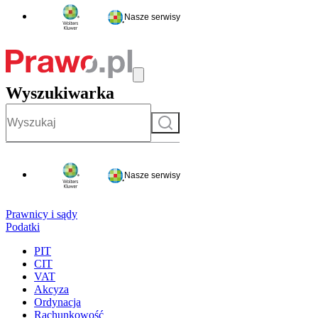
Nasze serwisy
Wyszukiwarka
Szukaj
Nasze serwisy
Prawnicy i sądy
Podatki
PIT
CIT
VAT
Akcyza
Ordynacja
Rachunkowość