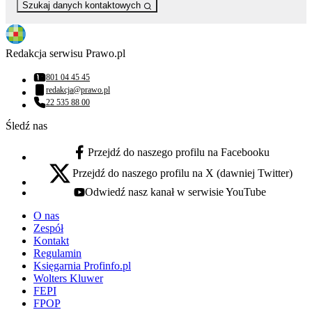
Szukaj danych kontaktowych
Redakcja serwisu Prawo.pl
801 04 45 45
Numer telefonu:
redakcja@prawo.pl
Adres email:
22 535 88 00
Numer telefonu:
Śledź nas
Przejdź do naszego profilu na Facebooku
facebook - otwiera się w nowej karcie
Przejdź do naszego profilu na X (dawniej Twitter)
x - otwiera się w nowej karcie
Odwiedź nasz kanał w serwisie YouTube
youtube - otwiera się w nowej karcie
O nas
Zespół
Kontakt
Regulamin
Księgarnia Profinfo.pl
Wolters Kluwer
FEPI
FPOP