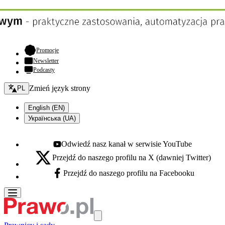
- otwiera się w nowej karcie
Promocje
Newsletter
Podcasty
Zmień język - bieżący:
Zmień język strony
PL
English (EN)
Українська (UA)
Odwiedź nasz kanał w serwisie YouTube
Youtube - otwiera się w nowej karcie
Przejdź do naszego profilu na X (dawniej Twitter)
X - otwiera się w nowej karcie
Przejdź do naszego profilu na Facebooku
Facebook - otwiera się w nowej karcie