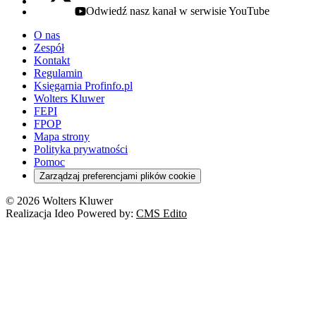
Odwiedź nasz kanał w serwisie YouTube
youtube - otwiera się w nowej karcie
O nas
Zespół
Kontakt
Regulamin
Księgarnia Profinfo.pl
Wolters Kluwer
FEPI
FPOP
Mapa strony
Polityka prywatności
Pomoc
Zarządzaj preferencjami plików cookie
© 2026 Wolters Kluwer
Realizacja Ideo Powered by:
CMS Edito