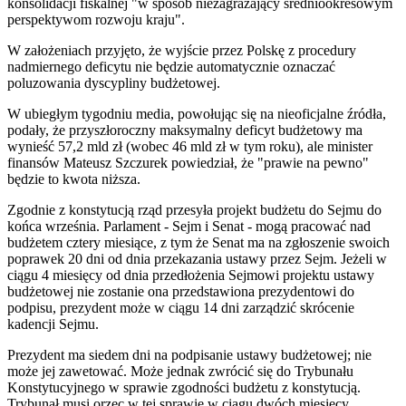
konsolidacji fiskalnej "w sposób niezagrażający średniookresowym
perspektywom rozwoju kraju".
W założeniach przyjęto, że wyjście przez Polskę z procedury
nadmiernego deficytu nie będzie automatycznie oznaczać
poluzowania dyscypliny budżetowej.
W ubiegłym tygodniu media, powołując się na nieoficjalne źródła,
podały, że przyszłoroczny maksymalny deficyt budżetowy ma
wynieść 57,2 mld zł (wobec 46 mld zł w tym roku), ale minister
finansów Mateusz Szczurek powiedział, że "prawie na pewno"
będzie to kwota niższa.
Zgodnie z konstytucją rząd przesyła projekt budżetu do Sejmu do
końca września. Parlament - Sejm i Senat - mogą pracować nad
budżetem cztery miesiące, z tym że Senat ma na zgłoszenie swoich
poprawek 20 dni od dnia przekazania ustawy przez Sejm. Jeżeli w
ciągu 4 miesięcy od dnia przedłożenia Sejmowi projektu ustawy
budżetowej nie zostanie ona przedstawiona prezydentowi do
podpisu, prezydent może w ciągu 14 dni zarządzić skrócenie
kadencji Sejmu.
Prezydent ma siedem dni na podpisanie ustawy budżetowej; nie
może jej zawetować. Może jednak zwrócić się do Trybunału
Konstytucyjnego w sprawie zgodności budżetu z konstytucją.
Trybunał musi orzec w tej sprawie w ciągu dwóch miesięcy.