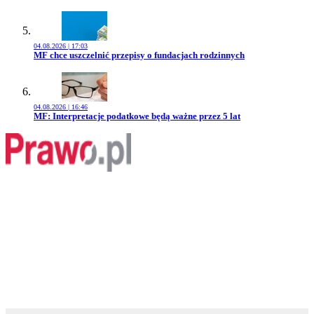
04.08.2026 | 17:03
Przejdź do artykułu:
MF chce uszczelnić przepisy o fundacjach rodzinnych
04.08.2026 | 16:46
Przejdź do artykułu:
MF: Interpretacje podatkowe będą ważne przez 5 lat