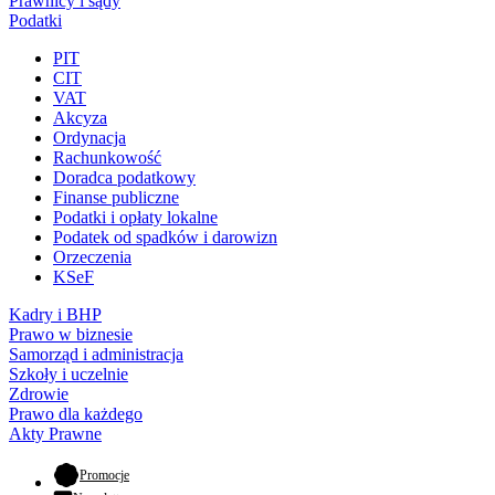
Prawnicy i sądy
Podatki
PIT
CIT
VAT
Akcyza
Ordynacja
Rachunkowość
Doradca podatkowy
Finanse publiczne
Podatki i opłaty lokalne
Podatek od spadków i darowizn
Orzeczenia
KSeF
Kadry i BHP
Prawo w biznesie
Samorząd i administracja
Szkoły i uczelnie
Zdrowie
Prawo dla każdego
Akty Prawne
- otwiera się w nowej karcie
Promocje