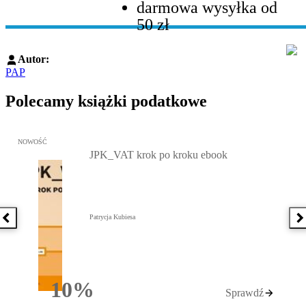
darmowa wysyłka od
50 zł
Autor:
PAP
Polecamy książki podatkowe
Przejdź do: JPK_VAT krok po kroku ebook, Patrycja Kubiesa - otw
NOWOŚĆ
JPK_VAT krok po kroku ebook
Patrycja Kubiesa
Poprzednia książka
N
10%
Sprawdź
Rabatu