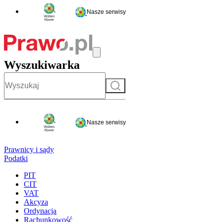
Nasze serwisy
Wyszukiwarka
Szukaj
Nasze serwisy
Prawnicy i sądy
Podatki
PIT
CIT
VAT
Akcyza
Ordynacja
Rachunkowość