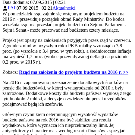
Data dodania: 07.09.2015 | 02:21
PAP
07.09.2015 | 02:21
Aktualności
W poniedziałek rząd zajmie się wstępnym projektem budżetu na
2016 r. - przewiduje porządek obrad Rady Ministrów. Do końca
września rząd ma przesłać projekt budżetu do Sejmu. Parlament -
Sejm i Senat - może pracować nad budżetem cztery miesiące.
Projekt jest oparty na założeniach przyjętych przez rząd w czerwcu.
Zgodnie z nimi w przyszłym roku PKB miałby wzrosnąć o 3,8
proc. (po wzroście o 3,4 proc. w tym roku), a średnioroczna inflacja
ma wynieść 1,7 proc. (wobec przewidywanej deflacji na poziomie
0,2 proc. w 2015 r.).
Zobacz:
Rząd ma założenia do projektu budżetu na 2016 r. >>
Na 2016 r. zaplanowano przeznaczenie dodatkowych środków na
pensje dla budżetówki, w której wynagrodzenia od 2010 r. były
zamrożone. Dodatkowe koszty dla budżetu państwa wyniosą z tego
tytułu około 2 mld zł, a decyzje o zwiększeniu pensji urzędników
podejmować będą ich szefowie.
Głównym czynnikiem determinującym wysokość wydatków
budżetu państwa na rok 2016 ma być stabilizująca reguła
wydatkowa, która wyznacza ich nieprzekraczalny limit. Jej
antycykliczny charakter ma - według resortu finansów - sprzyjać