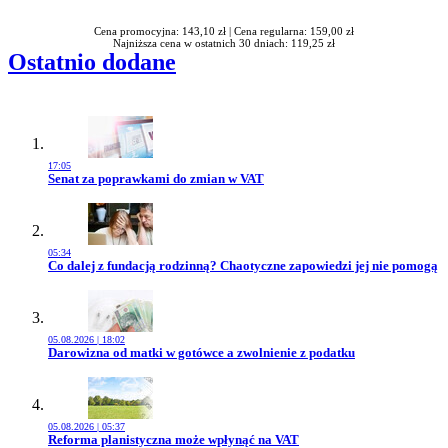
Cena promocyjna: 143,10 zł |
Cena regularna: 159,00 zł
Najniższa cena w ostatnich 30 dniach: 119,25 zł
Ostatnio dodane
17:05
Przejdź do artykułu:
Senat za poprawkami do zmian w VAT
05:34
Przejdź do artykułu:
Co dalej z fundacją rodzinną? Chaotyczne zapowiedzi jej nie pomogą
05.08.2026 | 18:02
Przejdź do artykułu:
Darowizna od matki w gotówce a zwolnienie z podatku
05.08.2026 | 05:37
Przejdź do artykułu:
Reforma planistyczna może wpłynąć na VAT