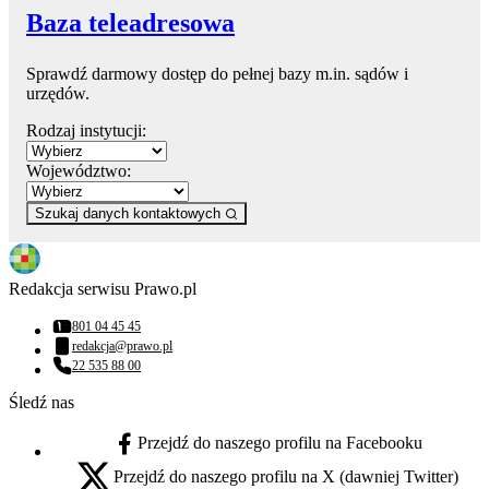
Baza teleadresowa
Sprawdź darmowy dostęp do pełnej bazy m.in. sądów i
urzędów.
Rodzaj instytucji:
Województwo:
Szukaj danych kontaktowych
Redakcja serwisu Prawo.pl
801 04 45 45
Numer telefonu:
redakcja@prawo.pl
Adres email:
22 535 88 00
Numer telefonu:
Śledź nas
Przejdź do naszego profilu na Facebooku
facebook - otwiera się w nowej karcie
Przejdź do naszego profilu na X (dawniej Twitter)
x - otwiera się w nowej karcie