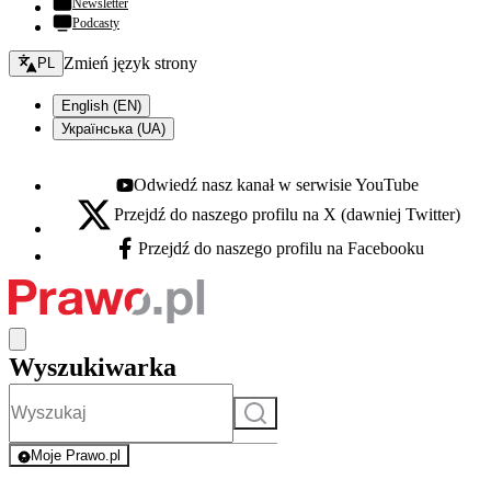
Newsletter
Podcasty
Zmień język - bieżący:
Zmień język strony
PL
English (EN)
Українська (UA)
Odwiedź nasz kanał w serwisie YouTube
Youtube - otwiera się w nowej karcie
Przejdź do naszego profilu na X (dawniej Twitter)
X - otwiera się w nowej karcie
Przejdź do naszego profilu na Facebooku
Facebook - otwiera się w nowej karcie
Wyszukiwarka
Szukaj
Moje Prawo.pl
- rejestracja i logowanie do serwisu