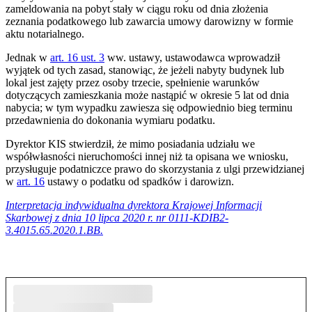
zameldowania na pobyt stały w ciągu roku od dnia złożenia
zeznania podatkowego lub zawarcia umowy darowizny w formie
aktu notarialnego.
Jednak w
art. 16 ust. 3
ww. ustawy, ustawodawca wprowadził
wyjątek od tych zasad, stanowiąc, że jeżeli nabyty budynek lub
lokal jest zajęty przez osoby trzecie, spełnienie warunków
dotyczących zamieszkania może nastąpić w okresie 5 lat od dnia
nabycia; w tym wypadku zawiesza się odpowiednio bieg terminu
przedawnienia do dokonania wymiaru podatku.
Dyrektor KIS stwierdził, że mimo posiadania udziału we
współwłasności nieruchomości innej niż ta opisana we wniosku,
przysługuje podatniczce prawo do skorzystania z ulgi przewidzianej
w
art. 16
ustawy o podatku od spadków i darowizn.
Interpretacja indywidualna dyrektora Krajowej Informacji
Skarbowej z dnia 10 lipca 2020 r. nr 0111-KDIB2-
3.4015.65.2020.1.BB.