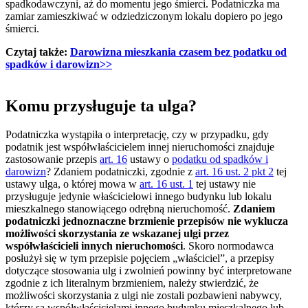
spadkodawczyni, aż do momentu jego śmierci. Podatniczka ma
zamiar zamieszkiwać w odziedziczonym lokalu dopiero po jego
śmierci.
Czytaj także:
Darowizna mieszkania czasem bez podatku od
spadków i darowizn>>
Komu przysługuje ta ulga?
Podatniczka wystąpiła o interpretację, czy w przypadku, gdy
podatnik jest współwłaścicielem innej nieruchomości znajduje
zastosowanie przepis
art. 16
ustawy o
podatku od spadków i
darowizn
? Zdaniem podatniczki, zgodnie z
art. 16 ust. 2 pkt 2
tej
ustawy ulga, o której mowa w
art. 16 ust. 1
tej ustawy nie
przysługuje jedynie właścicielowi innego budynku lub lokalu
mieszkalnego stanowiącego odrębną nieruchomość.
Zdaniem
podatniczki jednoznaczne brzmienie przepisów nie wyklucza
możliwości skorzystania ze wskazanej ulgi przez
współwłaścicieli innych nieruchomości
. Skoro normodawca
posłużył się w tym przepisie pojęciem „właściciel”, a przepisy
dotyczące stosowania ulg i zwolnień powinny być interpretowane
zgodnie z ich literalnym brzmieniem, należy stwierdzić, że
możliwości skorzystania z ulgi nie zostali pozbawieni nabywcy,
którzy są współwłaścicielami innego budynku mieszkalnego lub