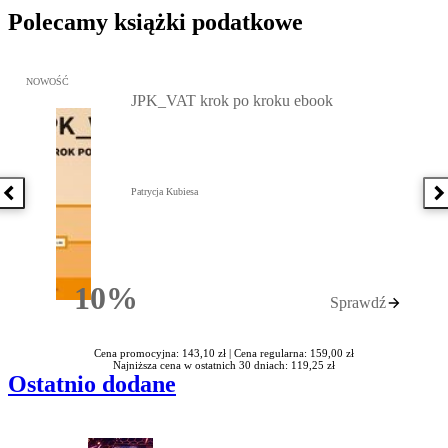
Polecamy książki podatkowe
Przejdź do: JPK_VAT krok po kroku ebook, Patrycja Kubiesa - otw
NOWOŚĆ
JPK_VAT krok po kroku ebook
Patrycja Kubiesa
Poprzednia książka
N
10%
Sprawdź
Rabatu
Cena promocyjna: 143,10 zł |
Cena regularna: 159,00 zł
Najniższa cena w ostatnich 30 dniach: 119,25 zł
Ostatnio dodane