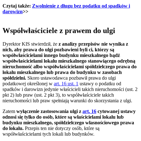
Czytaj także:
Zwolnienie z długu bez podatku od spadków i
darowizn
>>
Współwłaściciele z prawem do ulgi
Dyrektor KIS stwierdził, że
z analizy przepisów nie wynika z
nich, aby prawa do ulgi pozbawieni byli ci, którzy są
współwłaścicielami innego budynku mieszkalnego bądź
współwłaścicielami lokalu mieszkalnego stanowiącego odrębną
nieruchomość albo współwłaścicielami spółdzielczego prawa do
lokalu mieszkalnego lub prawa do budynku w zasobach
spółdzielni.
Skoro ustawodawca pozbawił prawa do ulgi
podatkowej określonej w
art. 16 ust. 1
ustawy o podatku od
spadków i darowizn jedynie właścicieli takich nieruchomości (ust. 2
pkt 2) lub praw (ust. 2 pkt 3), to współwłaściciele takich
nieruchomości lub praw spełniają warunki do skorzystania z ulgi.
Zatem
wyłączenie zastosowania ulgi z
art. 16
cytowanej ustawy
odnosi się tylko do osób, które są właścicielami lokalu lub
budynku mieszkalnego, spółdzielczego własnościowego prawa
do lokalu.
Przepis ten nie dotyczy osób, które są
współwłaścicielami tych lokali lub budynków.