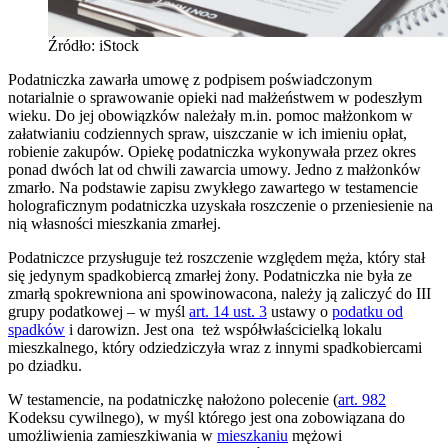
Źródło: iStock
Podatniczka zawarła umowę z podpisem poświadczonym
notarialnie o sprawowanie opieki nad małżeństwem w podeszłym
wieku. Do jej obowiązków należały m.in. pomoc małżonkom w
załatwianiu codziennych spraw, uiszczanie w ich imieniu opłat,
robienie zakupów. Opiekę podatniczka wykonywała przez okres
ponad dwóch lat od chwili zawarcia umowy. Jedno z małżonków
zmarło. Na podstawie zapisu zwykłego zawartego w testamencie
holograficznym podatniczka uzyskała roszczenie o przeniesienie na
nią własności mieszkania zmarłej.
Podatniczce przysługuje też roszczenie względem męża, który stał
się jedynym spadkobiercą zmarłej żony. Podatniczka nie była ze
zmarłą spokrewniona ani spowinowacona, należy ją zaliczyć do III
grupy podatkowej – w myśl
art. 14 ust. 3
ustawy o
podatku od
spadków
i darowizn. Jest ona też współwłaścicielką lokalu
mieszkalnego, który odziedziczyła wraz z innymi spadkobiercami
po dziadku.
W testamencie, na podatniczkę nałożono polecenie (
art. 982
Kodeksu cywilnego), w myśl którego jest ona zobowiązana do
umożliwienia zamieszkiwania w
mieszkaniu
mężowi