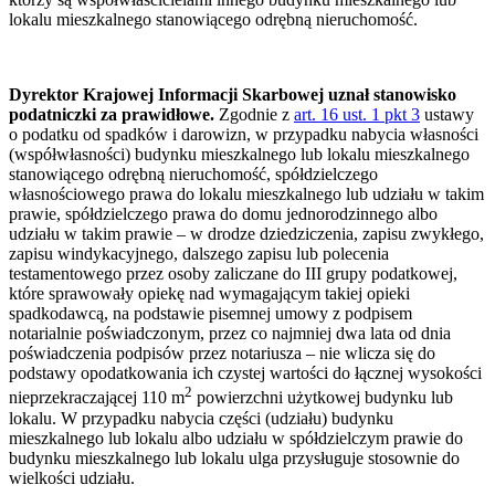
lokalu mieszkalnego stanowiącego odrębną nieruchomość.
Dyrektor Krajowej Informacji Skarbowej uznał stanowisko
podatniczki za prawidłowe.
Zgodnie z
art. 16 ust. 1 pkt 3
ustawy
o podatku od spadków i darowizn, w przypadku nabycia własności
(współwłasności) budynku mieszkalnego lub lokalu mieszkalnego
stanowiącego odrębną nieruchomość, spółdzielczego
własnościowego prawa do lokalu mieszkalnego lub udziału w takim
prawie, spółdzielczego prawa do domu jednorodzinnego albo
udziału w takim prawie – w drodze dziedziczenia, zapisu zwykłego,
zapisu windykacyjnego, dalszego zapisu lub polecenia
testamentowego przez osoby zaliczane do III grupy podatkowej,
które sprawowały opiekę nad wymagającym takiej opieki
spadkodawcą, na podstawie pisemnej umowy z podpisem
notarialnie poświadczonym, przez co najmniej dwa lata od dnia
poświadczenia podpisów przez notariusza – nie wlicza się do
podstawy opodatkowania ich czystej wartości do łącznej wysokości
2
nieprzekraczającej 110 m
powierzchni użytkowej budynku lub
lokalu. W przypadku nabycia części (udziału) budynku
mieszkalnego lub lokalu albo udziału w spółdzielczym prawie do
budynku mieszkalnego lub lokalu ulga przysługuje stosownie do
wielkości udziału.