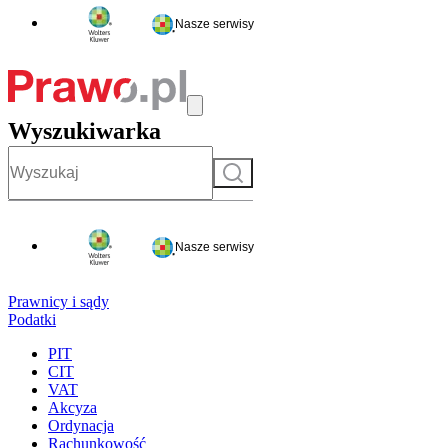
Nasze serwisy
Wyszukiwarka
Szukaj
Nasze serwisy
Prawnicy i sądy
Podatki
PIT
CIT
VAT
Akcyza
Ordynacja
Rachunkowość