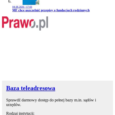
04.08.2026 | 17:03
Przejdź do artykułu:
MF chce uszczelnić przepisy o fundacjach rodzinnych
Baza teleadresowa
Sprawdź darmowy dostęp do pełnej bazy m.in. sądów i
urzędów.
Rodzaj instytucji: