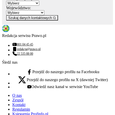
Województwo:
Szukaj danych kontaktowych
Redakcja serwisu Prawo.pl
801 04 45 45
Numer telefonu:
redakcja@prawo.pl
Adres email:
22 535 88 00
Numer telefonu:
Śledź nas
Przejdź do naszego profilu na Facebooku
facebook - otwiera się w nowej karcie
Przejdź do naszego profilu na X (dawniej Twitter)
x - otwiera się w nowej karcie
Odwiedź nasz kanał w serwisie YouTube
youtube - otwiera się w nowej karcie
O nas
Zespół
Kontakt
Regulamin
Księgarnia Profinfo.pl