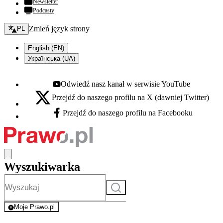
Newsletter
Podcasty
Zmień język - bieżący:
Zmień język strony
PL
English (EN)
Українська (UA)
Odwiedź nasz kanał w serwisie YouTube
Youtube - otwiera się w nowej karcie
Przejdź do naszego profilu na X (dawniej Twitter)
X - otwiera się w nowej karcie
Przejdź do naszego profilu na Facebooku
Facebook - otwiera się w nowej karcie
Wyszukiwarka
Szukaj
Moje Prawo.pl
- rejestracja i logowanie do serwisu