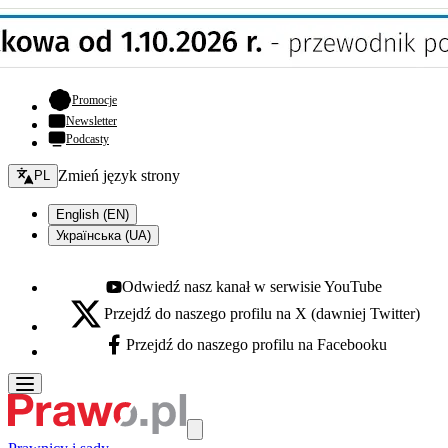
- otwiera się w nowej karcie
Promocje
Newsletter
Podcasty
Zmień język - bieżący:
Zmień język strony
PL
English (EN)
Українська (UA)
Odwiedź nasz kanał w serwisie YouTube
Youtube - otwiera się w nowej karcie
Przejdź do naszego profilu na X (dawniej Twitter)
X - otwiera się w nowej karcie
Przejdź do naszego profilu na Facebooku
Facebook - otwiera się w nowej karcie