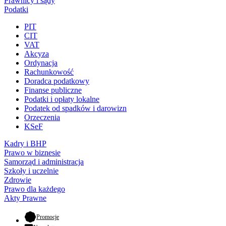
Prawnicy i sądy
Podatki
PIT
CIT
VAT
Akcyza
Ordynacja
Rachunkowość
Doradca podatkowy
Finanse publiczne
Podatki i opłaty lokalne
Podatek od spadków i darowizn
Orzeczenia
KSeF
Kadry i BHP
Prawo w biznesie
Samorząd i administracja
Szkoły i uczelnie
Zdrowie
Prawo dla każdego
Akty Prawne
- otwiera się w nowej karcie
Promocje