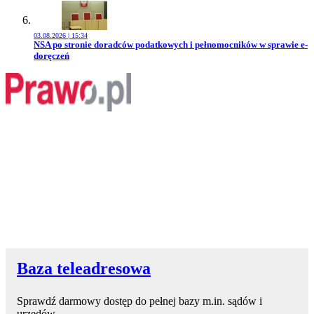
03.08.2026 | 15:34
Przejdź do artykułu:
NSA po stronie doradców podatkowych i pełnomocników w sprawie e-
doręczeń
Baza teleadresowa
Sprawdź darmowy dostęp do pełnej bazy m.in. sądów i
urzędów.