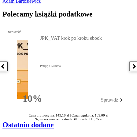
Adam Bartosiewicz
Polecamy książki podatkowe
Przejdź do: JPK_VAT krok po kroku ebook, Patrycja Kubiesa - otw
NOWOŚĆ
JPK_VAT krok po kroku ebook
Patrycja Kubiesa
Poprzednia książka
N
10%
Sprawdź
Rabatu
Cena promocyjna: 143,10 zł |
Cena regularna: 159,00 zł
Najniższa cena w ostatnich 30 dniach: 119,25 zł
Ostatnio dodane