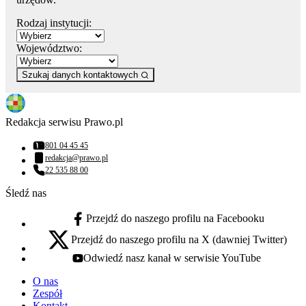
Rodzaj instytucji:
Województwo:
Szukaj danych kontaktowych
Redakcja serwisu Prawo.pl
801 04 45 45
Numer telefonu:
redakcja@prawo.pl
Adres email:
22 535 88 00
Numer telefonu:
Śledź nas
Przejdź do naszego profilu na Facebooku
facebook - otwiera się w nowej karcie
Przejdź do naszego profilu na X (dawniej Twitter)
x - otwiera się w nowej karcie
Odwiedź nasz kanał w serwisie YouTube
youtube - otwiera się w nowej karcie
O nas
Zespół
Kontakt