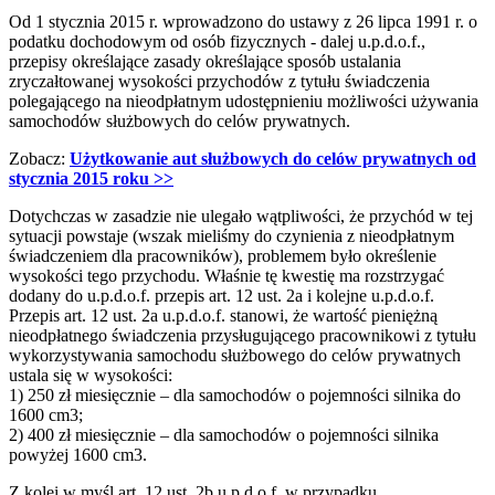
Od 1 stycznia 2015 r. wprowadzono do ustawy z 26 lipca 1991 r. o
podatku dochodowym od osób fizycznych - dalej u.p.d.o.f.,
przepisy określające zasady określające sposób ustalania
zryczałtowanej wysokości przychodów z tytułu świadczenia
polegającego na nieodpłatnym udostępnieniu możliwości używania
samochodów służbowych do celów prywatnych.
Zobacz:
Użytkowanie aut służbowych do celów prywatnych od
stycznia 2015 roku >>
Dotychczas w zasadzie nie ulegało wątpliwości, że przychód w tej
sytuacji powstaje (wszak mieliśmy do czynienia z nieodpłatnym
świadczeniem dla pracowników), problemem było określenie
wysokości tego przychodu. Właśnie tę kwestię ma rozstrzygać
dodany do u.p.d.o.f. przepis art. 12 ust. 2a i kolejne u.p.d.o.f.
Przepis art. 12 ust. 2a u.p.d.o.f. stanowi, że wartość pieniężną
nieodpłatnego świadczenia przysługującego pracownikowi z tytułu
wykorzystywania samochodu służbowego do celów prywatnych
ustala się w wysokości:
1) 250 zł miesięcznie – dla samochodów o pojemności silnika do
1600 cm3;
2) 400 zł miesięcznie – dla samochodów o pojemności silnika
powyżej 1600 cm3.
Z kolei w myśl art. 12 ust. 2b u.p.d.o.f. w przypadku