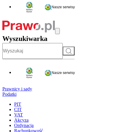
Nasze serwisy
Wyszukiwarka
Szukaj
Nasze serwisy
Prawnicy i sądy
Podatki
PIT
CIT
VAT
Akcyza
Ordynacja
Rachunkowość