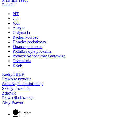
Prawnicy i sądy
Podatki
PIT
CIT
VAT
Akcyza
Ordynacja
Rachunkowość
Doradca podatkowy
Finanse publiczne
Podatki i opłaty lokalne
Podatek od spadków i darowizn
Orzeczenia
KSeF
Kadry i BHP
Prawo w biznesie
Samorząd i administracja
Szkoły i uczelnie
Zdrowie
Prawo dla każdego
Akty Prawne
- otwiera się w nowej karcie
Promocje