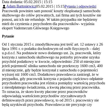
Data dodania: 05.02.2015 | 15:15
Adam Bartosiewicz
05.02.2015 | 15:15
Pytania i odpowiedzi
Pracownik powinien sam ponosić koszty eksploatacji samochodu
służbowego do celów prywatnych, zaś firma ani tych kosztów nie
ponosi, ani ich nie refunduje. W takim przypadku nie będziemy
mieli do czynienia z przychodem dla pracowników- wyjaśnia
ekspert Vademecum Głównego Księgowego
Pytanie
Od 1 stycznia 2015 r. zmodyfikowana jest treść art. 12 ustawy z 26
lipca 1991 r. o podatku dochodowym od osób fizycznych – dalej
u.p.d.o.f. Na podstawie nowo dodanego ust. 2a, pracownik, który
korzysta z samochodu służbowego na potrzeby prywatne uzyska
przychód podatkowy w kwocie, odpowiednio: 250 zł miesięczne
jeżeli pojemność silnika samochodu nie przekroczy 1600 cm3, 400
zł miesięcznie, gdy będzie korzystał z samochodu o pojemności
wyższej niż 1600 cm3. Dodatkowo prawodawca zastrzegł, że w
przypadku, gdy pracownik korzysta z pojazdu częściowo odpłatnie
przychodem pracownika jest różnica pomiędzy wartością przychodu
z nieodpłatnego świadczenia, a kwotą płaconą przez pracownika.
To oznacza, że skoro kwoty płacone przez pracowników
odpowiadają wartościom przychodów zryczałtowanych
definiowanych przez prawodawcę, to od 2015 r. pracownicy nie
będą uzyskiwali przychodu. Prawodawca nie precyzuje czy