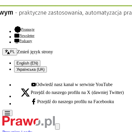
- otwiera się w nowej karcie
Promocje
Newsletter
Podcasty
Zmień język - bieżący:
Zmień język strony
PL
English (EN)
Українська (UA)
Odwiedź nasz kanał w serwisie YouTube
Youtube - otwiera się w nowej karcie
Przejdź do naszego profilu na X (dawniej Twitter)
X - otwiera się w nowej karcie
Przejdź do naszego profilu na Facebooku
Facebook - otwiera się w nowej karcie