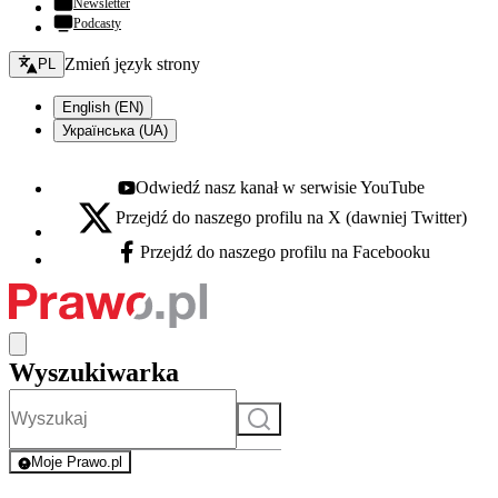
Newsletter
Podcasty
Zmień język - bieżący:
Zmień język strony
PL
English (EN)
Українська (UA)
Odwiedź nasz kanał w serwisie YouTube
Youtube - otwiera się w nowej karcie
Przejdź do naszego profilu na X (dawniej Twitter)
X - otwiera się w nowej karcie
Przejdź do naszego profilu na Facebooku
Facebook - otwiera się w nowej karcie
Wyszukiwarka
Szukaj
Moje Prawo.pl
- rejestracja i logowanie do serwisu