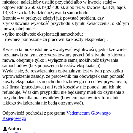
miesiąca, należałoby ustalić przychód albo w kwocie stałej –
odpowiednio 250 zł, bądź 400 zł, albo też w kwocie 8,33 zł, bądź
13,33 zł za każdy dzień używania samochodu.
Istotnie – w praktyce zdążył już powstać problem, czy
zryczałtowana wysokość przychodu z tytułu świadczenia, o którym
mowa, obejmuje:
- tylko możliwość eksploatacji samochodu;
- również ponoszone za pracownika koszty eksploatacji.
Kwestia ta może istotnie wywoływać wątpliwości, jednakże wiele
przemawia za tym, że zryczałtowany przychód z tytułu, o którym
mowa, obejmuje tylko i wyłącznie samą możliwość używania
samochodów (bez ponoszenia kosztów eksploatacji).
Wydaje się, że rozwiązaniem optymalnym jest w tym przypadku
wprowadzenie zasady, że pracownik ma obowiązek sam ponosić
koszty eksploatacji samochodu służbowego do celów prywatnych,
zaś firma (pracodawca) ani tych kosztów nie ponosi, ani ich nie
refunduje. W takim przypadku nie będziemy mieli do czynienia z
przychodem dla pracowników (bowiem pracownicy formalnie
takiego świadczenia nie będą otrzymywać).
Odpowiedź pochodzi z programu
Vademecum Głównego
Księgowego
Autor: