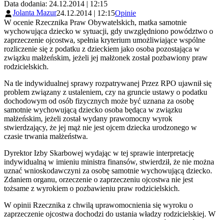
Data dodania: 24.12.2014 | 12:15
Jolanta Mazur
24.12.2014 | 12:15
Opinie
W ocenie Rzecznika Praw Obywatelskich, matka samotnie
wychowująca dziecko w sytuacji, gdy uwzględniono powództwo o
zaprzeczenie ojcostwa, spełnia kryterium umożliwiające wspólne
rozliczenie się z podatku z dzieckiem jako osoba pozostająca w
związku małżeńskim, jeżeli jej małżonek został pozbawiony praw
rodzicielskich.
Na tle indywidualnej sprawy rozpatrywanej Przez RPO ujawnił się
problem związany z ustaleniem, czy na gruncie ustawy o podatku
dochodowym od osób fizycznych może być uznana za osobę
samotnie wychowującą dziecko osoba będąca w związku
małżeńskim, jeżeli został wydany prawomocny wyrok
stwierdzający, że jej mąż nie jest ojcem dziecka urodzonego w
czasie trwania małżeństwa.
Dyrektor Izby Skarbowej wydając w tej sprawie interpretację
indywidualną w imieniu ministra finansów, stwierdził, że nie można
uznać wnioskodawczyni za osobę samotnie wychowującą dziecko.
Zdaniem organu, orzeczenie o zaprzeczeniu ojcostwa nie jest
tożsame z wyrokiem o pozbawieniu praw rodzicielskich.
W opinii Rzecznika z chwilą uprawomocnienia się wyroku o
zaprzeczenie ojcostwa dochodzi do ustania władzy rodzicielskiej. W