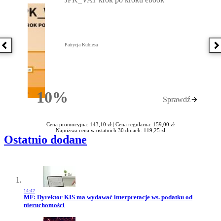
Patrycja Kubiesa
Poprzednia książka
N
10%
Sprawdź
Rabatu
Cena promocyjna: 143,10 zł |
Cena regularna: 159,00 zł
Najniższa cena w ostatnich 30 dniach: 119,25 zł
Ostatnio dodane
14:47
Przejdź do artykułu:
MF: Dyrektor KIS ma wydawać interpretacje ws. podatku od
nieruchomości