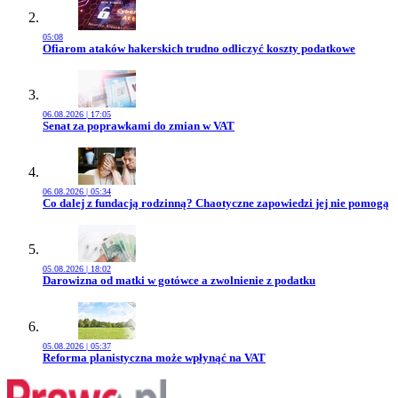
05:08
Przejdź do artykułu:
Ofiarom ataków hakerskich trudno odliczyć koszty podatkowe
06.08.2026 | 17:05
Przejdź do artykułu:
Senat za poprawkami do zmian w VAT
06.08.2026 | 05:34
Przejdź do artykułu:
Co dalej z fundacją rodzinną? Chaotyczne zapowiedzi jej nie pomogą
05.08.2026 | 18:02
Przejdź do artykułu:
Darowizna od matki w gotówce a zwolnienie z podatku
05.08.2026 | 05:37
Przejdź do artykułu:
Reforma planistyczna może wpłynąć na VAT