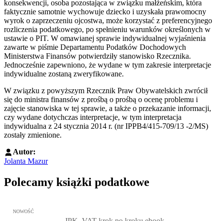
konsekwencji, osoba pozostająca w związku małżeńskim, która
faktycznie samotnie wychowuje dziecko i uzyskała prawomocny
wyrok o zaprzeczeniu ojcostwa, może korzystać z preferencyjnego
rozliczenia podatkowego, po spełnieniu warunków określonych w
ustawie o PIT. W omawianej sprawie indywidualnej wyjaśnienia
zawarte w piśmie Departamentu Podatków Dochodowych
Ministerstwa Finansów potwierdziły stanowisko Rzecznika.
Jednocześnie zapewniono, że wydane w tym zakresie interpretacje
indywidualne zostaną zweryfikowane.
W związku z powyższym Rzecznik Praw Obywatelskich zwrócił
się do ministra finansów z prośbą o prośbą o ocenę problemu i
zajęcie stanowiska w tej sprawie, a także o przekazanie informacji,
czy wydane dotychczas interpretacje, w tym interpretacja
indywidualna z 24 stycznia 2014 r. (nr IPPB4/415-709/13 -2/MS)
zostały zmienione.
Autor:
Jolanta Mazur
Polecamy książki podatkowe
Przejdź do: JPK_VAT krok po kroku ebook, Patrycja Kubiesa - otw
NOWOŚĆ
JPK_VAT krok po kroku ebook