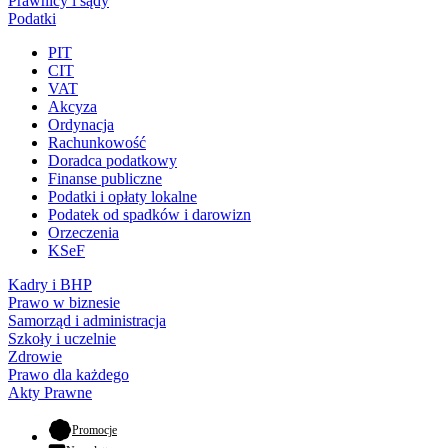
Prawnicy i sądy
Podatki
PIT
CIT
VAT
Akcyza
Ordynacja
Rachunkowość
Doradca podatkowy
Finanse publiczne
Podatki i opłaty lokalne
Podatek od spadków i darowizn
Orzeczenia
KSeF
Kadry i BHP
Prawo w biznesie
Samorząd i administracja
Szkoły i uczelnie
Zdrowie
Prawo dla każdego
Akty Prawne
- otwiera się w nowej karcie
Promocje