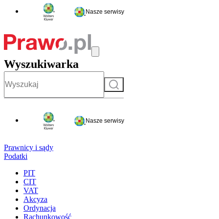
Nasze serwisy
Wyszukiwarka
Szukaj
Nasze serwisy
Prawnicy i sądy
Podatki
PIT
CIT
VAT
Akcyza
Ordynacja
Rachunkowość