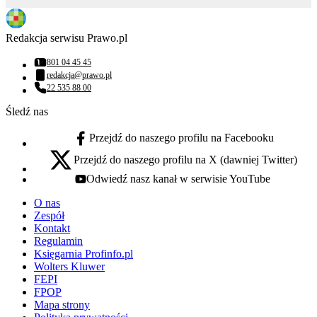
Redakcja serwisu Prawo.pl
801 04 45 45
Numer telefonu:
redakcja@prawo.pl
Adres email:
22 535 88 00
Numer telefonu:
Śledź nas
Przejdź do naszego profilu na Facebooku
facebook - otwiera się w nowej karcie
Przejdź do naszego profilu na X (dawniej Twitter)
x - otwiera się w nowej karcie
Odwiedź nasz kanał w serwisie YouTube
youtube - otwiera się w nowej karcie
O nas
Zespół
Kontakt
Regulamin
Księgarnia Profinfo.pl
Wolters Kluwer
FEPI
FPOP
Mapa strony