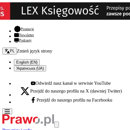
- otwiera się w nowej karcie
Promocje
Newsletter
Podcasty
Zmień język - bieżący:
Zmień język strony
PL
English (EN)
Українська (UA)
Odwiedź nasz kanał w serwisie YouTube
Youtube - otwiera się w nowej karcie
Przejdź do naszego profilu na X (dawniej Twitter)
X - otwiera się w nowej karcie
Przejdź do naszego profilu na Facebooku
Facebook - otwiera się w nowej karcie