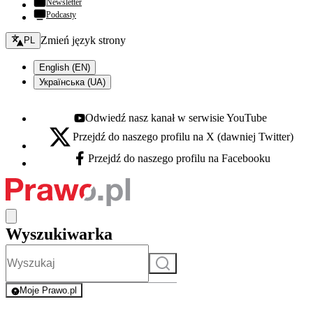
Newsletter
Podcasty
Zmień język - bieżący:
Zmień język strony
PL
English (EN)
Українська (UA)
Odwiedź nasz kanał w serwisie YouTube
Youtube - otwiera się w nowej karcie
Przejdź do naszego profilu na X (dawniej Twitter)
X - otwiera się w nowej karcie
Przejdź do naszego profilu na Facebooku
Facebook - otwiera się w nowej karcie
Wyszukiwarka
Szukaj
Moje Prawo.pl
- rejestracja i logowanie do serwisu