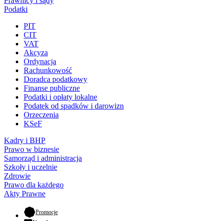
Prawnicy i sądy
Podatki
PIT
CIT
VAT
Akcyza
Ordynacja
Rachunkowość
Doradca podatkowy
Finanse publiczne
Podatki i opłaty lokalne
Podatek od spadków i darowizn
Orzeczenia
KSeF
Kadry i BHP
Prawo w biznesie
Samorząd i administracja
Szkoły i uczelnie
Zdrowie
Prawo dla każdego
Akty Prawne
- otwiera się w nowej karcie
Promocje