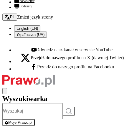
Newsletter
Podcasty
Zmień język - bieżący:
Zmień język strony
PL
English (EN)
Українська (UA)
Odwiedź nasz kanał w serwisie YouTube
Youtube - otwiera się w nowej karcie
Przejdź do naszego profilu na X (dawniej Twitter)
X - otwiera się w nowej karcie
Przejdź do naszego profilu na Facebooku
Facebook - otwiera się w nowej karcie
Wyszukiwarka
Szukaj
Moje Prawo.pl
- rejestracja i logowanie do serwisu