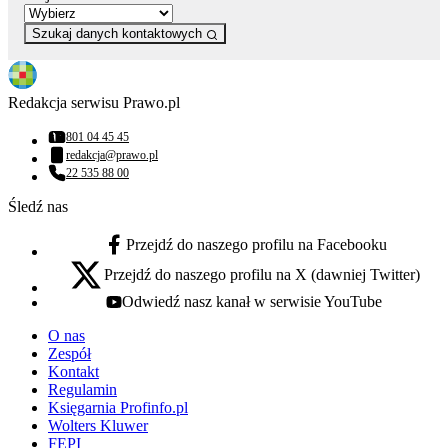
Szukaj danych kontaktowych
Redakcja serwisu Prawo.pl
801 04 45 45
Numer telefonu:
redakcja@prawo.pl
Adres email:
22 535 88 00
Numer telefonu:
Śledź nas
Przejdź do naszego profilu na Facebooku
facebook - otwiera się w nowej karcie
Przejdź do naszego profilu na X (dawniej Twitter)
x - otwiera się w nowej karcie
Odwiedź nasz kanał w serwisie YouTube
youtube - otwiera się w nowej karcie
O nas
Zespół
Kontakt
Regulamin
Księgarnia Profinfo.pl
Wolters Kluwer
FEPI