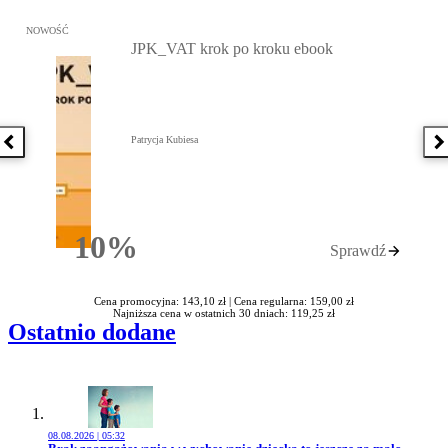
Przejdź do: JPK_VAT krok po kroku ebook, Patrycja Kubiesa - otw
NOWOŚĆ
JPK_VAT krok po kroku ebook
Patrycja Kubiesa
Poprzednia książka
N
10%
Sprawdź
Rabatu
Cena promocyjna: 143,10 zł |
Cena regularna: 159,00 zł
Najniższa cena w ostatnich 30 dniach: 119,25 zł
Ostatnio dodane
08.08.2026 | 05:32
Przejdź do artykułu: