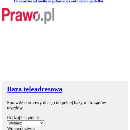
Przejdź do artykułu:
Darowizna od matki w gotówce a zwolnienie z podatku
Baza teleadresowa
Sprawdź darmowy dostęp do pełnej bazy m.in. sądów i
urzędów.
Rodzaj instytucji:
Województwo: