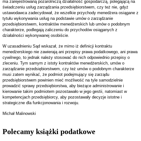
ma zarejestrowaną pozarolniczą działalność gospodarczą, polegającą na
świadczeniu usług zarządzania przedsiębiorstwem, czy też nie, gdyż
ustawodawca zadecydował, że wszelkie przychody menedżera osiągane z
tytułu wykonywania usług na podstawie umów o zarządzanie
przedsiębiorstwem, kontraktów menedżerskich lub umów o podobnym
charakterze, podlegają zaliczeniu do przychodów osiąganych z
działalności wykonywanej osobiście.
W uzasadnieniu Sąd wskazał, że mimo iż definicji kontraktu
menedżerskiego nie zawierają ani przepisy prawa podatkowego, ani prawa
cywilnego, to jednak należy stosować do nich odpowiednio przepisy o
zleceniu. Tym samym z istoty kontraktów menedżerskich, umów o
zarządzanie przedsiębiorstwem, czy też umów o podobnym charakterze
musi zatem wynikać, że podmiot podejmujący się zarządu
przedsiębiorstwem powinien mieć możliwość na tyle samodzielnie
prowadzić sprawy przedsiębiorstwa, aby bieżące administrowanie i
kierowanie takim podmiotem pozostawało w jego gestii, natomiast w
kompetencjach przedsiębiorcy, aby pozostawały decyzje istotne i
strategiczne dla funkcjonowania i rozwoju.
Michał Malinowski
Polecamy książki podatkowe