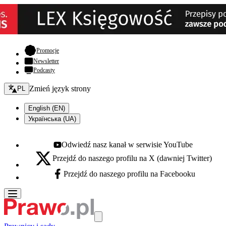
- otwiera się w nowej karcie
Promocje
Newsletter
Podcasty
Zmień język - bieżący:
Zmień język strony
PL
English (EN)
Українська (UA)
Odwiedź nasz kanał w serwisie YouTube
Youtube - otwiera się w nowej karcie
Przejdź do naszego profilu na X (dawniej Twitter)
X - otwiera się w nowej karcie
Przejdź do naszego profilu na Facebooku
Facebook - otwiera się w nowej karcie