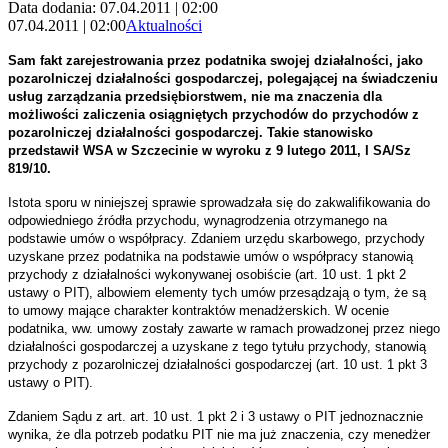
Data dodania: 07.04.2011 | 02:00
07.04.2011 | 02:00
Aktualności
Sam fakt zarejestrowania przez podatnika swojej działalności, jako
pozarolniczej działalności gospodarczej, polegającej na świadczeniu
usług zarządzania przedsiębiorstwem, nie ma znaczenia dla
możliwości zaliczenia osiągniętych przychodów do przychodów z
pozarolniczej działalności gospodarczej. Takie stanowisko
przedstawił WSA w Szczecinie w wyroku z 9 lutego 2011, I SA/Sz
819/10.
Istota sporu w niniejszej sprawie sprowadzała się do zakwalifikowania do
odpowiedniego źródła przychodu, wynagrodzenia otrzymanego na
podstawie umów o współpracy. Zdaniem urzędu skarbowego, przychody
uzyskane przez podatnika na podstawie umów o współpracy stanowią
przychody z działalności wykonywanej osobiście (art. 10 ust. 1 pkt 2
ustawy o PIT), albowiem elementy tych umów przesądzają o tym, że są
to umowy mające charakter kontraktów menadżerskich. W ocenie
podatnika, ww. umowy zostały zawarte w ramach prowadzonej przez niego
działalności gospodarczej a uzyskane z tego tytułu przychody, stanowią
przychody z pozarolniczej działalności gospodarczej (art. 10 ust. 1 pkt 3
ustawy o PIT).
Zdaniem Sądu z art. art. 10 ust. 1 pkt 2 i 3 ustawy o PIT jednoznacznie
wynika, że dla potrzeb podatku PIT nie ma już znaczenia, czy menedżer