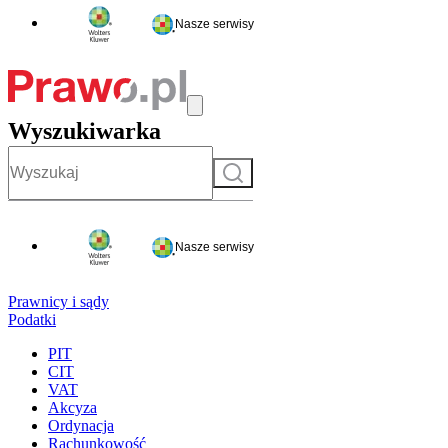
Nasze serwisy
Wyszukiwarka
Szukaj
Nasze serwisy
Prawnicy i sądy
Podatki
PIT
CIT
VAT
Akcyza
Ordynacja
Rachunkowość