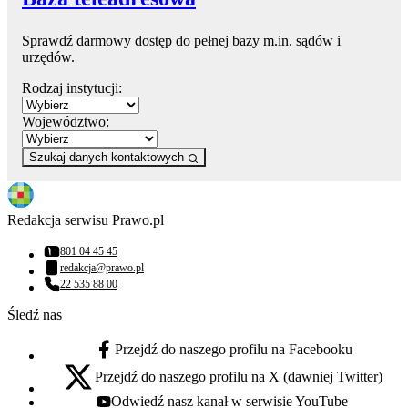
Sprawdź darmowy dostęp do pełnej bazy m.in. sądów i
urzędów.
Rodzaj instytucji:
Województwo:
Szukaj danych kontaktowych
Redakcja serwisu Prawo.pl
801 04 45 45
Numer telefonu:
redakcja@prawo.pl
Adres email:
22 535 88 00
Numer telefonu:
Śledź nas
Przejdź do naszego profilu na Facebooku
facebook - otwiera się w nowej karcie
Przejdź do naszego profilu na X (dawniej Twitter)
x - otwiera się w nowej karcie
Odwiedź nasz kanał w serwisie YouTube