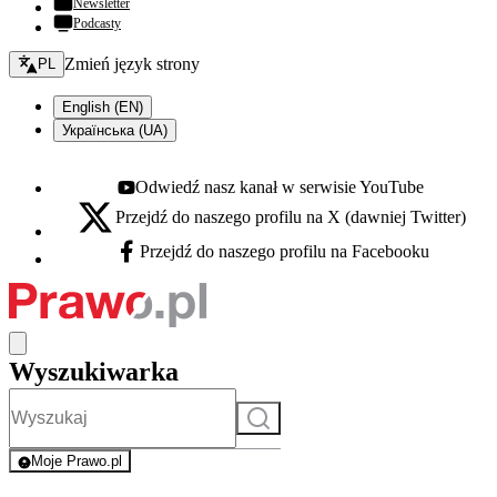
Newsletter
Podcasty
Zmień język - bieżący:
Zmień język strony
PL
English (EN)
Українська (UA)
Odwiedź nasz kanał w serwisie YouTube
Youtube - otwiera się w nowej karcie
Przejdź do naszego profilu na X (dawniej Twitter)
X - otwiera się w nowej karcie
Przejdź do naszego profilu na Facebooku
Facebook - otwiera się w nowej karcie
Wyszukiwarka
Szukaj
Moje Prawo.pl
- rejestracja i logowanie do serwisu