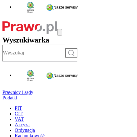
Nasze serwisy
Wyszukiwarka
Szukaj
Nasze serwisy
Prawnicy i sądy
Podatki
PIT
CIT
VAT
Akcyza
Ordynacja
Rachunkowość