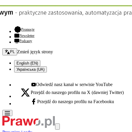
- otwiera się w nowej karcie
Promocje
Newsletter
Podcasty
Zmień język - bieżący:
Zmień język strony
PL
English (EN)
Українська (UA)
Odwiedź nasz kanał w serwisie YouTube
Youtube - otwiera się w nowej karcie
Przejdź do naszego profilu na X (dawniej Twitter)
X - otwiera się w nowej karcie
Przejdź do naszego profilu na Facebooku
Facebook - otwiera się w nowej karcie