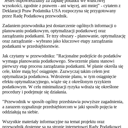
"Jesteś odpowiedzialny za zapłatę podatku we właściwej
wysokości, zgodnie z prawem - ani więcej, ani mniej" - cytatem z
Deklaracji Praw Podatnika USA rozpoczyna się przygotowany
przez Radę Podatkową przewodnik.
Zadaniem przewodnika jest dostarczenie ogólnych informacji o
planowaniu podatkowym, optymalizacji podatkowej oraz
zarządzaniu podatkami. Te trzy obszary - planowanie, optymalizację
oraz zarządzanie - wybrano jako kluczowe etapy zarządzania
podatkami w przedsiębiorstwie.
Jak czytamy w przewodniku: "Racjonalne podejście do podatków
wymaga planowania podatkowego. Stworzenie planu stanowi
pierwszy etap procesu zarządzania podatkami. W planie określa się
cele, które mają być osiągnięte. Zazwyczaj takim celem jest
optymalizacja podatkowa. Wdrożenie planu, w tym osiągnięcie
efektu optymalizacyjnego, wiąże się z określonym ryzykiem
podatkowym. W celu minimalizacji ryzyka wdraża się określone
procedury i podejmuje się działania.
"Przewodnik w sposób ogólny przedstawia powyższe zagadnienia,
a zarazem sygnalizuje przedsiębiorcom w jaki sposób pojęcia te
oddziałują na siebie.
Wszystkie materiały informacyjne na temat projektu oraz
przewodnik dostępne są na stronie internetowej Rady Podatkowej