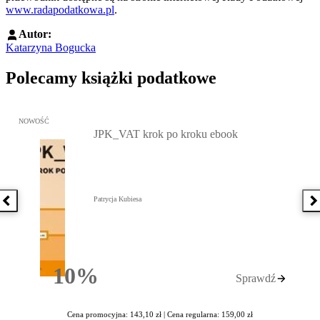
www.radapodatkowa.pl
.
Autor:
Katarzyna Bogucka
Polecamy książki podatkowe
Przejdź do: JPK_VAT krok po kroku ebook, Patrycja Kubiesa - otw
NOWOŚĆ
JPK_VAT krok po kroku ebook
Patrycja Kubiesa
Poprzednia książka
N
10%
Sprawdź
Rabatu
Cena promocyjna: 143,10 zł |
Cena regularna: 159,00 zł