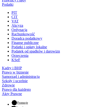
Prawnicy i sądy
Podatki
PIT
CIT
VAT
Akcyza
Ordynacja
Rachunkowość
Doradca podatkowy
Finanse publiczne
Podatki i opłaty lokalne
Podatek od spadków i darowizn
Orzeczenia
KSeF
Kadry i BHP
Prawo w biznesie
Samorząd i administracja
Szkoły i uczelnie
Zdrowie
Prawo dla każdego
Akty Prawne
- otwiera się w nowej karcie
Promocje