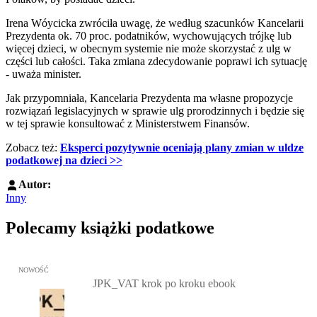
Irena Wóycicka zwróciła uwagę, że według szacunków Kancelarii
Prezydenta ok. 70 proc. podatników, wychowujących trójkę lub
więcej dzieci, w obecnym systemie nie może skorzystać z ulg w
części lub całości. Taka zmiana zdecydowanie poprawi ich sytuację
- uważa minister.
Jak przypomniała, Kancelaria Prezydenta ma własne propozycje
rozwiązań legislacyjnych w sprawie ulg prorodzinnych i będzie się
w tej sprawie konsultować z Ministerstwem Finansów.
Zobacz też:
Eksperci pozytywnie oceniają plany zmian w uldze
podatkowej na dzieci >>
Autor:
Inny
Polecamy książki podatkowe
Przejdź do: JPK_VAT krok po kroku ebook, Patrycja Kubiesa - otw
NOWOŚĆ
JPK_VAT krok po kroku ebook