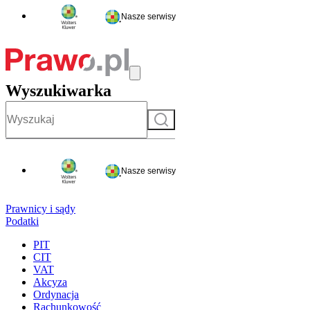
Nasze serwisy
Wyszukiwarka
Szukaj
Nasze serwisy
Prawnicy i sądy
Podatki
PIT
CIT
VAT
Akcyza
Ordynacja
Rachunkowość