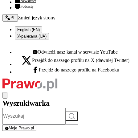
Newsletter
Podcasty
Zmień język - bieżący:
Zmień język strony
PL
English (EN)
Українська (UA)
Odwiedź nasz kanał w serwisie YouTube
Youtube - otwiera się w nowej karcie
Przejdź do naszego profilu na X (dawniej Twitter)
X - otwiera się w nowej karcie
Przejdź do naszego profilu na Facebooku
Facebook - otwiera się w nowej karcie
Wyszukiwarka
Szukaj
Moje Prawo.pl
- rejestracja i logowanie do serwisu