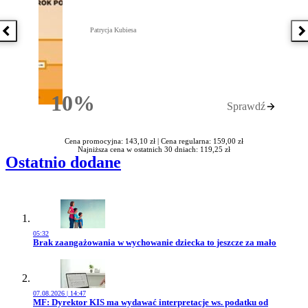
Patrycja Kubiesa
Poprzednia książka
N
10%
Sprawdź
Rabatu
Cena promocyjna: 143,10 zł |
Cena regularna: 159,00 zł
Najniższa cena w ostatnich 30 dniach: 119,25 zł
Ostatnio dodane
05:32
Przejdź do artykułu:
Brak zaangażowania w wychowanie dziecka to jeszcze za mało
07.08.2026 | 14:47
Przejdź do artykułu:
MF: Dyrektor KIS ma wydawać interpretacje ws. podatku od