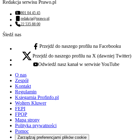
Redakcja serwisu Prawo.pl
801 04 45 45
Numer telefonu:
redakcja@prawo.pl
Adres email:
22 535 88 00
Numer telefonu:
Śledź nas
Przejdź do naszego profilu na Facebooku
facebook - otwiera się w nowej karcie
Przejdź do naszego profilu na X (dawniej Twitter)
x - otwiera się w nowej karcie
Odwiedź nasz kanał w serwisie YouTube
youtube - otwiera się w nowej karcie
O nas
Zespół
Kontakt
Regulamin
Księgarnia Profinfo.pl
Wolters Kluwer
FEPI
FPOP
Mapa strony
Polityka prywatności
Pomoc
Zarządzaj preferencjami plików cookie