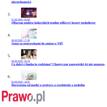
nieruchomości
07.08.2026 | 05:08
Przejdź do artykułu:
Ofiarom ataków hakerskich trudno odliczyć koszty podatkowe
06.08.2026 | 17:05
Przejdź do artykułu:
Senat za poprawkami do zmian w VAT
06.08.2026 | 05:34
Przejdź do artykułu:
Co dalej z fundacją rodzinną? Chaotyczne zapowiedzi jej nie pomogą
05.08.2026 | 18:02
Przejdź do artykułu:
Darowizna od matki w gotówce a zwolnienie z podatku