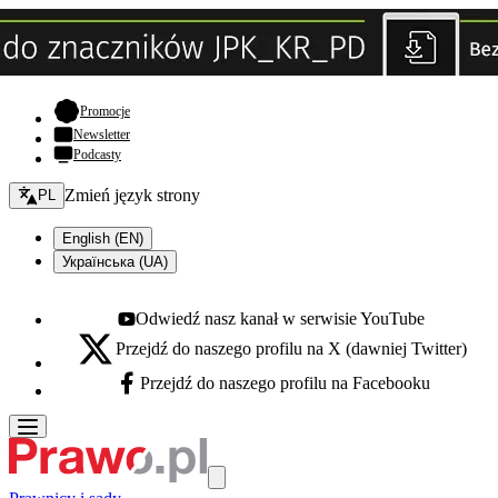
- otwiera się w nowej karcie
Promocje
Newsletter
Podcasty
Zmień język - bieżący:
Zmień język strony
PL
English (EN)
Українська (UA)
Odwiedź nasz kanał w serwisie YouTube
Youtube - otwiera się w nowej karcie
Przejdź do naszego profilu na X (dawniej Twitter)
X - otwiera się w nowej karcie
Przejdź do naszego profilu na Facebooku
Facebook - otwiera się w nowej karcie