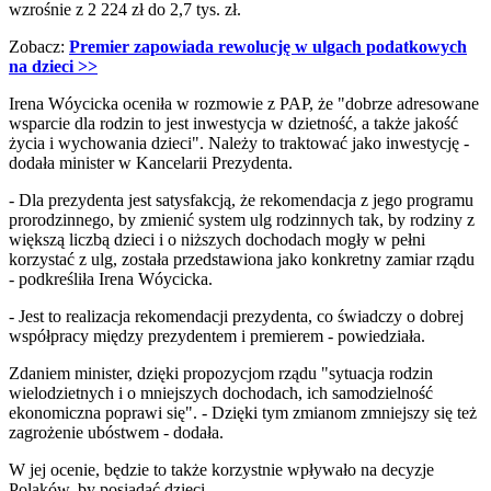
wzrośnie z 2 224 zł do 2,7 tys. zł.
Zobacz:
Premier zapowiada rewolucję w ulgach podatkowych
na dzieci >>
Irena Wóycicka oceniła w rozmowie z PAP, że "dobrze adresowane
wsparcie dla rodzin to jest inwestycja w dzietność, a także jakość
życia i wychowania dzieci". Należy to traktować jako inwestycję -
dodała minister w Kancelarii Prezydenta.
- Dla prezydenta jest satysfakcją, że rekomendacja z jego programu
prorodzinnego, by zmienić system ulg rodzinnych tak, by rodziny z
większą liczbą dzieci i o niższych dochodach mogły w pełni
korzystać z ulg, została przedstawiona jako konkretny zamiar rządu
- podkreśliła Irena Wóycicka.
- Jest to realizacja rekomendacji prezydenta, co świadczy o dobrej
współpracy między prezydentem i premierem - powiedziała.
Zdaniem minister, dzięki propozycjom rządu "sytuacja rodzin
wielodzietnych i o mniejszych dochodach, ich samodzielność
ekonomiczna poprawi się". - Dzięki tym zmianom zmniejszy się też
zagrożenie ubóstwem - dodała.
W jej ocenie, będzie to także korzystnie wpływało na decyzje
Polaków, by posiadać dzieci.