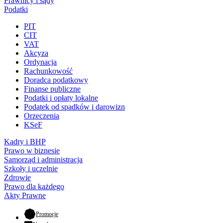
Prawnicy i sądy
Podatki
PIT
CIT
VAT
Akcyza
Ordynacja
Rachunkowość
Doradca podatkowy
Finanse publiczne
Podatki i opłaty lokalne
Podatek od spadków i darowizn
Orzeczenia
KSeF
Kadry i BHP
Prawo w biznesie
Samorząd i administracja
Szkoły i uczelnie
Zdrowie
Prawo dla każdego
Akty Prawne
- otwiera się w nowej karcie
Promocje