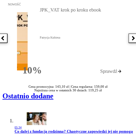
Przejdź do: JPK_VAT krok po kroku ebook, Patrycja Kubiesa - otw
NOWOŚĆ
JPK_VAT krok po kroku ebook
Patrycja Kubiesa
Poprzednia książka
N
10%
Sprawdź
Rabatu
Cena promocyjna: 143,10 zł |
Cena regularna: 159,00 zł
Najniższa cena w ostatnich 30 dniach: 119,25 zł
Ostatnio dodane
05:34
Przejdź do artykułu:
Co dalej z fundacją rodzinną? Chaotyczne zapowiedzi jej nie pomogą