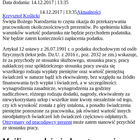
Data dodania: 14.12.2017 | 13:35
14.12.2017 | 13:35
Aktualności
Krzysztof Koślicki
Święta Bożego Narodzenia to częsta okazja do przekazywania
pracownikom okolicznościowych prezentów. Po spełnieniu kilku
warunków wartość podarunku nie będzie przychodem podatnika.
Nie będzie zatem konieczności zapłacenia podatku.
Artykuł 12 ustawy z 26.07.1991 r. o podatku dochodowym od osób
fizycznych (tekst jedn. Dz.U. z 2016 r., poz. 2032 ze zm.) wskazuje,
że za przychody ze stosunku służbowego, stosunku pracy, pracy
nakładczej oraz spółdzielczego stosunku pracy uważa się
wszelkiego rodzaju wypłaty pieniężne oraz wartość pieniężną
świadczeń w naturze bądź ich ekwiwalenty, bez względu na źródło
finansowania tych wypłat i świadczeń, a w szczególności:
wynagrodzenia zasadnicze, wynagrodzenia za godziny
nadliczbowe, różnego rodzaju dodatki, nagrody, ekwiwalenty za
niewykorzystany urlop i wszelkie inne kwoty niezależnie od tego,
czy ich wysokość została z góry ustalona, a ponadto świadczenia
pieniężne ponoszone za pracownika, jak również wartość innych
nieodpłatnych świadczeń lub świadczeń częściowo odpłatnych.
Otrzymany od pracodawcy prezent
może zatem stanowić przychód
ze stosunku pracy.