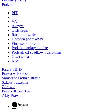
Prawnicy i sądy
Podatki
PIT
CIT
VAT
Akcyza
Ordynacja
Rachunkowość
Doradca podatkowy
Finanse publiczne
Podatki i opłaty lokalne
Podatek od spadków i darowizn
Orzeczenia
KSeF
Kadry i BHP
Prawo w biznesie
Samorząd i administracja
Szkoły i uczelnie
Zdrowie
Prawo dla każdego
Akty Prawne
- otwiera się w nowej karcie
Promocje