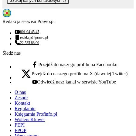
Szukaj danych kontaktowych
Redakcja serwisu Prawo.pl
801 04 45 45
Numer telefonu:
redakcja@prawo.pl
Adres email:
22 535 88 00
Numer telefonu:
Śledź nas
Przejdź do naszego profilu na Facebooku
facebook - otwiera się w nowej karcie
Przejdź do naszego profilu na X (dawniej Twitter)
x - otwiera się w nowej karcie
Odwiedź nasz kanał w serwisie YouTube
youtube - otwiera się w nowej karcie
O nas
Zespół
Kontakt
Regulamin
Księgarnia Profinfo.pl
Wolters Kluwer
FEPI
FPOP
Mapa strony