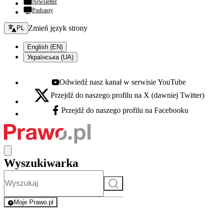
Newsletter
Podcasty
Zmień język - bieżący:
Zmień język strony
PL
English (EN)
Українська (UA)
Odwiedź nasz kanał w serwisie YouTube
Youtube - otwiera się w nowej karcie
Przejdź do naszego profilu na X (dawniej Twitter)
X - otwiera się w nowej karcie
Przejdź do naszego profilu na Facebooku
Facebook - otwiera się w nowej karcie
Wyszukiwarka
Szukaj
Moje Prawo.pl
- rejestracja i logowanie do serwisu