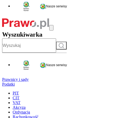
Nasze serwisy
Wyszukiwarka
Szukaj
Nasze serwisy
Prawnicy i sądy
Podatki
PIT
CIT
VAT
Akcyza
Ordynacja
Rachunkowość