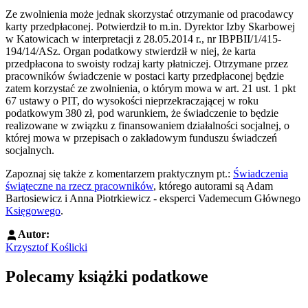
Ze zwolnienia może jednak skorzystać otrzymanie od pracodawcy
karty przedpłaconej. Potwierdził to m.in. Dyrektor Izby Skarbowej
w Katowicach w interpretacji z 28.05.2014 r., nr IBPBII/1/415-
194/14/ASz. Organ podatkowy stwierdził w niej, że karta
przedpłacona to swoisty rodzaj karty płatniczej. Otrzymane przez
pracowników świadczenie w postaci karty przedpłaconej będzie
zatem korzystać ze zwolnienia, o którym mowa w art. 21 ust. 1 pkt
67 ustawy o PIT, do wysokości nieprzekraczającej w roku
podatkowym 380 zł, pod warunkiem, że świadczenie to będzie
realizowane w związku z finansowaniem działalności socjalnej, o
której mowa w przepisach o zakładowym funduszu świadczeń
socjalnych.
Zapoznaj się także z komentarzem praktycznym pt.:
Świadczenia
świąteczne na rzecz pracowników
, którego autorami są Adam
Bartosiewicz i Anna Piotrkiewicz - eksperci Vademecum Głównego
Księgowego
.
Autor:
Krzysztof Koślicki
Polecamy książki podatkowe