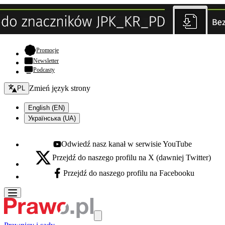
- otwiera się w nowej karcie
Promocje
Newsletter
Podcasty
Zmień język - bieżący:
Zmień język strony
PL
English (EN)
Українська (UA)
Odwiedź nasz kanał w serwisie YouTube
Youtube - otwiera się w nowej karcie
Przejdź do naszego profilu na X (dawniej Twitter)
X - otwiera się w nowej karcie
Przejdź do naszego profilu na Facebooku
Facebook - otwiera się w nowej karcie