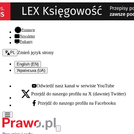
- otwiera się w nowej karcie
Promocje
Newsletter
Podcasty
Zmień język - bieżący:
Zmień język strony
PL
English (EN)
Українська (UA)
Odwiedź nasz kanał w serwisie YouTube
Youtube - otwiera się w nowej karcie
Przejdź do naszego profilu na X (dawniej Twitter)
X - otwiera się w nowej karcie
Przejdź do naszego profilu na Facebooku
Facebook - otwiera się w nowej karcie