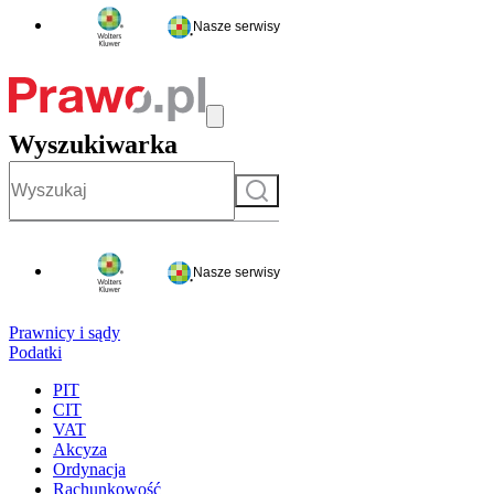
Nasze serwisy
Wyszukiwarka
Szukaj
Nasze serwisy
Prawnicy i sądy
Podatki
PIT
CIT
VAT
Akcyza
Ordynacja
Rachunkowość