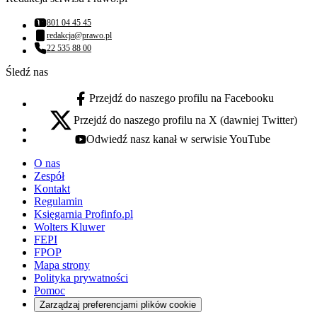
801 04 45 45
Numer telefonu:
redakcja@prawo.pl
Adres email:
22 535 88 00
Numer telefonu:
Śledź nas
Przejdź do naszego profilu na Facebooku
facebook - otwiera się w nowej karcie
Przejdź do naszego profilu na X (dawniej Twitter)
x - otwiera się w nowej karcie
Odwiedź nasz kanał w serwisie YouTube
youtube - otwiera się w nowej karcie
O nas
Zespół
Kontakt
Regulamin
Księgarnia Profinfo.pl
Wolters Kluwer
FEPI
FPOP
Mapa strony
Polityka prywatności
Pomoc
Zarządzaj preferencjami plików cookie