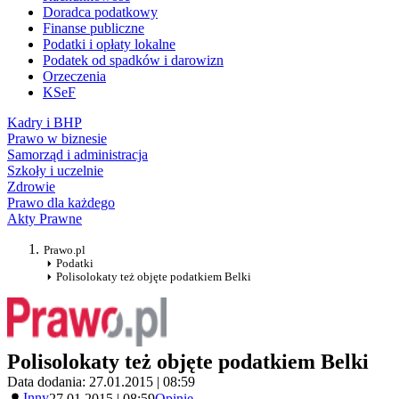
Doradca podatkowy
Finanse publiczne
Podatki i opłaty lokalne
Podatek od spadków i darowizn
Orzeczenia
KSeF
Kadry i BHP
Prawo w biznesie
Samorząd i administracja
Szkoły i uczelnie
Zdrowie
Prawo dla każdego
Akty Prawne
Prawo.pl
Podatki
Polisolokaty też objęte podatkiem Belki
Polisolokaty też objęte podatkiem Belki
Data dodania: 27.01.2015 | 08:59
Inny
27.01.2015 | 08:59
Opinie