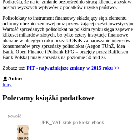
Podkreśla, że na tej zmianie bezpośrednio stracą klienci, a zysk w
postaci wyższych wpływów z podatków uzyska państwo.
Polisolokaty to instrument finansowy składający się z elementu
ochrony ubezpieczeniowej oraz przeważającej części inwestycyjnej.
Wartość sprzedanych polisolokat na polskim rynku sięga zapewne
kilkuset miliardów złotych, bo tylko cztery instytucje finansowe
ukarane w ubiegłym roku przez UOKiK za naruszanie interesów
konsumentów przy sprzedaży polisolokat (Aegon TUnŻ, Idea
Bank, Open Finance i Polbank EFG – przejęty przez Raiffeisen
Bank Polska) miały sprzedaż na poziomie 50 mld zł.
Zobacz też:
PIT - najważniejsze zmiany w 2015 roku >>
Autor:
Inny
Polecamy książki podatkowe
Przejdź do: JPK_VAT krok po kroku ebook, Patrycja Kubiesa - otw
NOWOŚĆ
JPK_VAT krok po kroku ebook