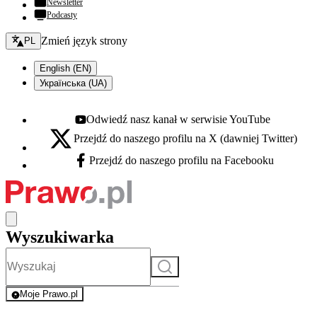
Newsletter
Podcasty
Zmień język - bieżący:
Zmień język strony
PL
English (EN)
Українська (UA)
Odwiedź nasz kanał w serwisie YouTube
Youtube - otwiera się w nowej karcie
Przejdź do naszego profilu na X (dawniej Twitter)
X - otwiera się w nowej karcie
Przejdź do naszego profilu na Facebooku
Facebook - otwiera się w nowej karcie
Wyszukiwarka
Szukaj
Moje Prawo.pl
- rejestracja i logowanie do serwisu