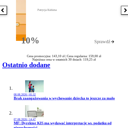
Patrycja Kubiesa
Poprzednia książka
N
10%
Sprawdź
Rabatu
Cena promocyjna: 143,10 zł |
Cena regularna: 159,00 zł
Najniższa cena w ostatnich 30 dniach: 119,25 zł
Ostatnio dodane
08.08.2026 | 05:32
Przejdź do artykułu:
Brak zaangażowania w wychowanie dziecka to jeszcze za mało
07.08.2026 | 14:47
Przejdź do artykułu:
MF: Dyrektor KIS ma wydawać interpretacje ws. podatku od
nieruchomości