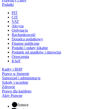
Prawnicy i sądy
Podatki
PIT
CIT
VAT
Akcyza
Ordynacja
Rachunkowość
Doradca podatkowy
Finanse publiczne
Podatki i opłaty lokalne
Podatek od spadków i darowizn
Orzeczenia
KSeF
Kadry i BHP
Prawo w biznesie
Samorząd i administracja
Szkoły i uczelnie
Zdrowie
Prawo dla każdego
Akty Prawne
- otwiera się w nowej karcie
Promocje