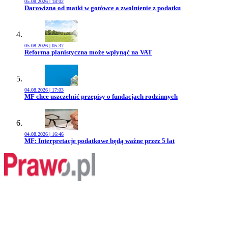
05.08.2026 | 18:02
Przejdź do artykułu:
Darowizna od matki w gotówce a zwolnienie z podatku
05.08.2026 | 05:37
Przejdź do artykułu:
Reforma planistyczna może wpłynąć na VAT
04.08.2026 | 17:03
Przejdź do artykułu:
MF chce uszczelnić przepisy o fundacjach rodzinnych
04.08.2026 | 16:46
Przejdź do artykułu:
MF: Interpretacje podatkowe będą ważne przez 5 lat