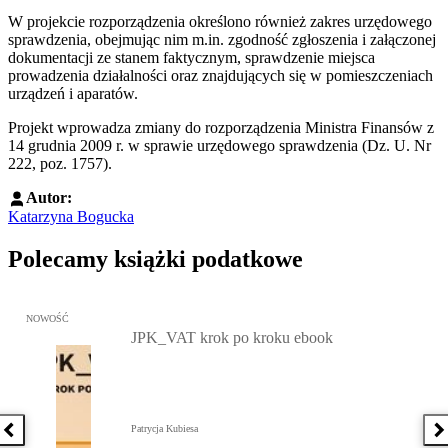
W projekcie rozporządzenia określono również zakres urzędowego
sprawdzenia, obejmując nim m.in. zgodność zgłoszenia i załączonej
dokumentacji ze stanem faktycznym, sprawdzenie miejsca
prowadzenia działalności oraz znajdujących się w pomieszczeniach
urządzeń i aparatów.
Projekt wprowadza zmiany do rozporządzenia Ministra Finansów z
14 grudnia 2009 r. w sprawie urzędowego sprawdzenia (Dz. U. Nr
222, poz. 1757).
Autor:
Katarzyna Bogucka
Polecamy książki podatkowe
Przejdź do: JPK_VAT krok po kroku ebook, Patrycja Kubiesa - otw
NOWOŚĆ
JPK_VAT krok po kroku ebook
Patrycja Kubiesa
Poprzednia książka
N