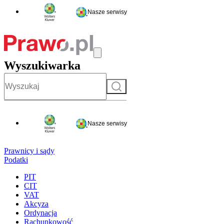
Nasze serwisy
Wyszukiwarka
Szukaj
Nasze serwisy
Prawnicy i sądy
Podatki
PIT
CIT
VAT
Akcyza
Ordynacja
Rachunkowość