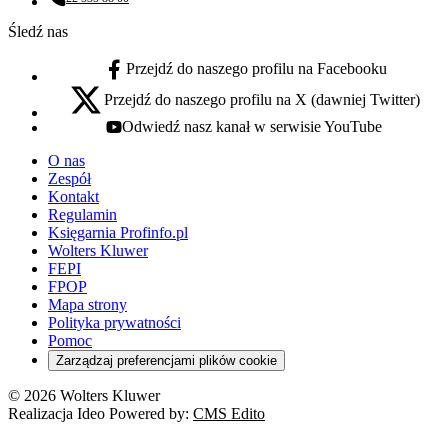
Numer telefonu:
Śledź nas
Przejdź do naszego profilu na Facebooku
facebook - otwiera się w nowej karcie
Przejdź do naszego profilu na X (dawniej Twitter)
x - otwiera się w nowej karcie
Odwiedź nasz kanał w serwisie YouTube
youtube - otwiera się w nowej karcie
O nas
Zespół
Kontakt
Regulamin
Księgarnia Profinfo.pl
Wolters Kluwer
FEPI
FPOP
Mapa strony
Polityka prywatności
Pomoc
Zarządzaj preferencjami plików cookie
© 2026 Wolters Kluwer
Realizacja Ideo Powered by:
CMS Edito