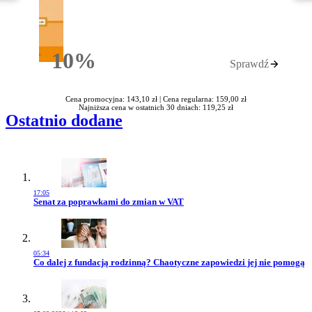
10%
Sprawdź
Rabatu
Cena promocyjna: 143,10 zł |
Cena regularna: 159,00 zł
Najniższa cena w ostatnich 30 dniach: 119,25 zł
Ostatnio dodane
17:05
Przejdź do artykułu:
Senat za poprawkami do zmian w VAT
05:34
Przejdź do artykułu:
Co dalej z fundacją rodzinną? Chaotyczne zapowiedzi jej nie pomogą