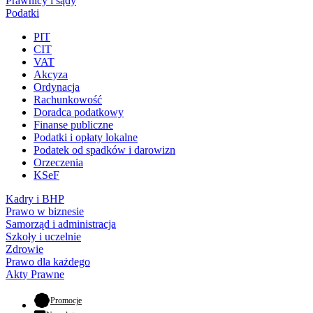
Prawnicy i sądy
Podatki
PIT
CIT
VAT
Akcyza
Ordynacja
Rachunkowość
Doradca podatkowy
Finanse publiczne
Podatki i opłaty lokalne
Podatek od spadków i darowizn
Orzeczenia
KSeF
Kadry i BHP
Prawo w biznesie
Samorząd i administracja
Szkoły i uczelnie
Zdrowie
Prawo dla każdego
Akty Prawne
- otwiera się w nowej karcie
Promocje