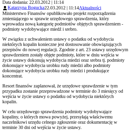
Data dodania: 22.03.2012 | 11:14
Katarzyna Bogucka
22.03.2012 | 11:14
Aktualności
Ministerstwo Finansów opublikowało projekt rozporządzenia
zmieniającego w sprawie urzędowego sprawdzenia, który
wprowadza nową kategorię podmiotów objętych sprawdzeniem -
podmioty wydobywające miedź i srebro.
W związku z uchwaleniem ustawy o podatku od wydobycia
niektórych kopalin konieczne jest dostosowanie obowiązujących
przepisów do nowej regulacji. Zgodnie z art. 23 ustawy urzędowym
sprawdzeniem zostały objęte podmioty, które w dniu wejścia w
życie ustawy dokonują wydobycia miedzi oraz srebra tj. podmioty
dokonujące wydobycia urobku rudy miedzi albo podmioty
dokonujące wydobycia urobku rudy miedzi i produkujące
koncentrat.
Resort finansów zaplanował, że urzędowe sprawdzenie w tym
przypadku zostanie przeprowadzone w terminie do 3 miesięcy od
wejścia w życie ustawy o podatku od wydobycia niektórych
kopalin.
W celu urzędowego sprawdzenia podmioty wydobywające
kopaliny, o których mowa powyżej, przesyłają właściwemu
naczelnikowi urzędu celnego zgłoszenie oraz dokumentację w
terminie 30 dni od wejścia w życie ustawy.