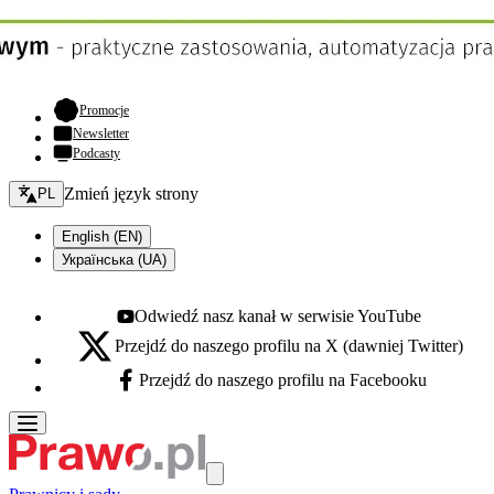
- otwiera się w nowej karcie
Promocje
Newsletter
Podcasty
Zmień język - bieżący:
Zmień język strony
PL
English (EN)
Українська (UA)
Odwiedź nasz kanał w serwisie YouTube
Youtube - otwiera się w nowej karcie
Przejdź do naszego profilu na X (dawniej Twitter)
X - otwiera się w nowej karcie
Przejdź do naszego profilu na Facebooku
Facebook - otwiera się w nowej karcie