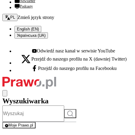
Newsletter
Podcasty
Zmień język - bieżący:
Zmień język strony
PL
English (EN)
Українська (UA)
Odwiedź nasz kanał w serwisie YouTube
Youtube - otwiera się w nowej karcie
Przejdź do naszego profilu na X (dawniej Twitter)
X - otwiera się w nowej karcie
Przejdź do naszego profilu na Facebooku
Facebook - otwiera się w nowej karcie
Wyszukiwarka
Szukaj
Moje Prawo.pl
- rejestracja i logowanie do serwisu