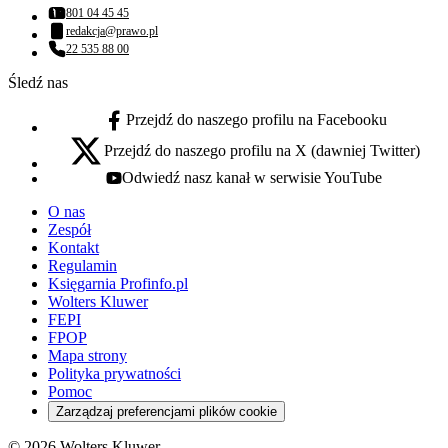
801 04 45 45
Numer telefonu:
redakcja@prawo.pl
Adres email:
22 535 88 00
Numer telefonu:
Śledź nas
Przejdź do naszego profilu na Facebooku
facebook - otwiera się w nowej karcie
Przejdź do naszego profilu na X (dawniej Twitter)
x - otwiera się w nowej karcie
Odwiedź nasz kanał w serwisie YouTube
youtube - otwiera się w nowej karcie
O nas
Zespół
Kontakt
Regulamin
Księgarnia Profinfo.pl
Wolters Kluwer
FEPI
FPOP
Mapa strony
Polityka prywatności
Pomoc
Zarządzaj preferencjami plików cookie
© 2026 Wolters Kluwer