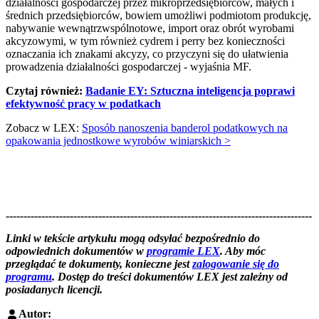
działalności gospodarczej przez mikroprzedsiębiorców, małych i
średnich przedsiębiorców, bowiem umożliwi podmiotom produkcję,
nabywanie wewnątrzwspólnotowe, import oraz obrót wyrobami
akcyzowymi, w tym również cydrem i perry bez konieczności
oznaczania ich znakami akcyzy, co przyczyni się do ułatwienia
prowadzenia działalności gospodarczej - wyjaśnia MF.
Czytaj również:
Badanie EY: Sztuczna inteligencja poprawi
efektywność pracy w podatkach
Zobacz w LEX:
Sposób nanoszenia banderol podatkowych na
opakowania jednostkowe wyrobów winiarskich >
--------------------------------------------------------------------------------------
--------------------------------------------------------
Linki w tekście artykułu mogą odsyłać bezpośrednio do
odpowiednich dokumentów w
programie LEX
. Aby móc
przeglądać te dokumenty, konieczne jest
zalogowanie się do
programu
. Dostęp do treści dokumentów LEX jest zależny od
posiadanych licencji.
Autor: