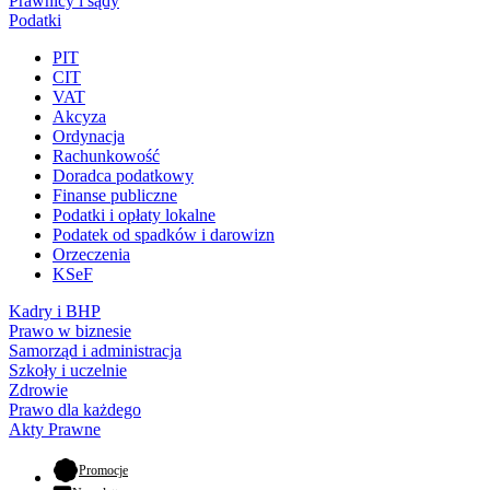
Prawnicy i sądy
Podatki
PIT
CIT
VAT
Akcyza
Ordynacja
Rachunkowość
Doradca podatkowy
Finanse publiczne
Podatki i opłaty lokalne
Podatek od spadków i darowizn
Orzeczenia
KSeF
Kadry i BHP
Prawo w biznesie
Samorząd i administracja
Szkoły i uczelnie
Zdrowie
Prawo dla każdego
Akty Prawne
- otwiera się w nowej karcie
Promocje