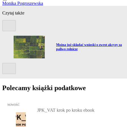
Monika Pogroszewska
Czytaj także
Poprzedni slide
Przejdź do artykułu:
Można już składać wnioski o zwrot akcyzy za
paliwo rolnicze
Kolejny slide
Polecamy książki podatkowe
Przejdź do: JPK_VAT krok po kroku ebook, Patrycja Kubiesa - otw
NOWOŚĆ
JPK_VAT krok po kroku ebook