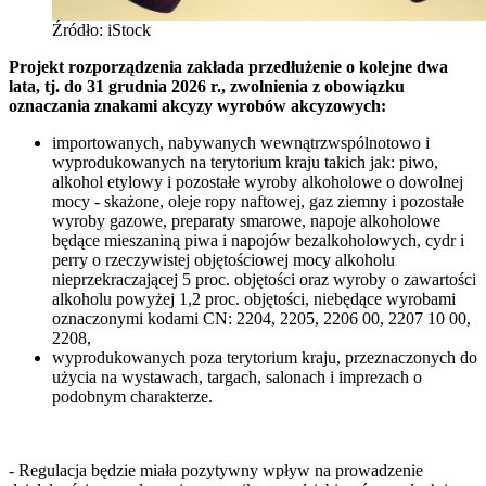
Źródło: iStock
Projekt rozporządzenia zakłada przedłużenie o kolejne dwa
lata, tj. do 31 grudnia 2026 r., zwolnienia z obowiązku
oznaczania znakami akcyzy wyrobów akcyzowych:
importowanych, nabywanych wewnątrzwspólnotowo i
wyprodukowanych na terytorium kraju takich jak: piwo,
alkohol etylowy i pozostałe wyroby alkoholowe o dowolnej
mocy - skażone, oleje ropy naftowej, gaz ziemny i pozostałe
wyroby gazowe, preparaty smarowe, napoje alkoholowe
będące mieszaniną piwa i napojów bezalkoholowych, cydr i
perry o rzeczywistej objętościowej mocy alkoholu
nieprzekraczającej 5 proc. objętości oraz wyroby o zawartości
alkoholu powyżej 1,2 proc. objętości, niebędące wyrobami
oznaczonymi kodami CN: 2204, 2205, 2206 00, 2207 10 00,
2208,
wyprodukowanych poza terytorium kraju, przeznaczonych do
użycia na wystawach, targach, salonach i imprezach o
podobnym charakterze.
- Regulacja będzie miała pozytywny wpływ na prowadzenie