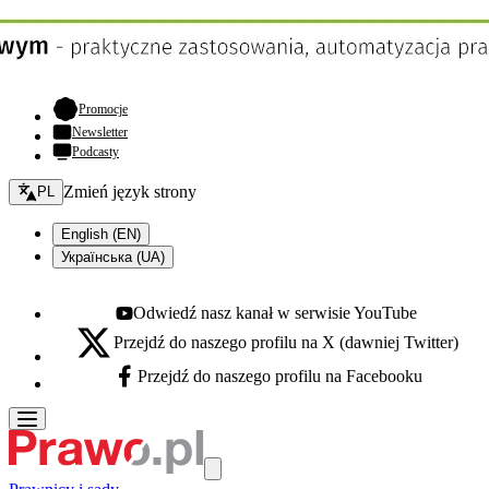
- otwiera się w nowej karcie
Promocje
Newsletter
Podcasty
Zmień język - bieżący:
Zmień język strony
PL
English (EN)
Українська (UA)
Odwiedź nasz kanał w serwisie YouTube
Youtube - otwiera się w nowej karcie
Przejdź do naszego profilu na X (dawniej Twitter)
X - otwiera się w nowej karcie
Przejdź do naszego profilu na Facebooku
Facebook - otwiera się w nowej karcie