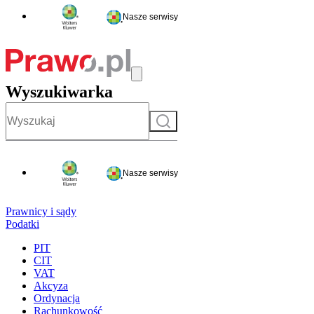
Nasze serwisy
Wyszukiwarka
Szukaj
Nasze serwisy
Prawnicy i sądy
Podatki
PIT
CIT
VAT
Akcyza
Ordynacja
Rachunkowość