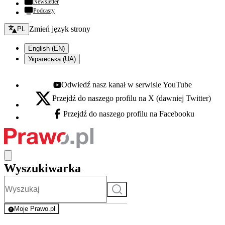
Newsletter
Podcasty
Zmień język - bieżący:
Zmień język strony
PL
English (EN)
Українська (UA)
Odwiedź nasz kanał w serwisie YouTube
Youtube - otwiera się w nowej karcie
Przejdź do naszego profilu na X (dawniej Twitter)
X - otwiera się w nowej karcie
Przejdź do naszego profilu na Facebooku
Facebook - otwiera się w nowej karcie
Wyszukiwarka
Szukaj
Moje Prawo.pl
- rejestracja i logowanie do serwisu