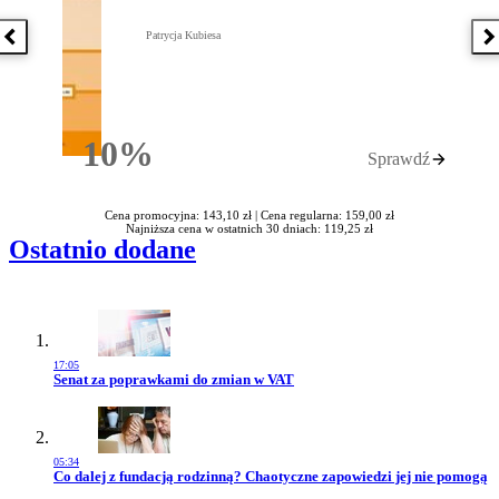
Patrycja Kubiesa
Poprzednia książka
N
10%
Sprawdź
Rabatu
Cena promocyjna: 143,10 zł |
Cena regularna: 159,00 zł
Najniższa cena w ostatnich 30 dniach: 119,25 zł
Ostatnio dodane
17:05
Przejdź do artykułu:
Senat za poprawkami do zmian w VAT
05:34
Przejdź do artykułu:
Co dalej z fundacją rodzinną? Chaotyczne zapowiedzi jej nie pomogą