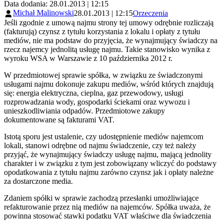
Data dodania: 28.01.2013 | 12:15
Michał Malinowski
28.01.2013 | 12:15
Orzeczenia
Jeśli zgodnie z umową najmu strony tej umowy odrębnie rozliczają
(fakturują) czynsz z tytułu korzystania z lokalu i opłaty z tytułu
mediów, nie ma podstaw do przyjęcia, że wynajmujący świadczy na
rzecz najemcy jednolitą usługę najmu. Takie stanowisko wynika z
wyroku WSA w Warszawie z 10 października 2012 r.
W przedmiotowej sprawie spółka, w związku ze świadczonymi
usługami najmu dokonuje zakupu mediów, wśród których znajdują
się: energia elektryczna, cieplna, gaz przewodowy, usługi
rozprowadzania wody, gospodarki ściekami oraz wywozu i
unieszkodliwiania odpadów. Przedmiotowe zakupy
dokumentowane są fakturami VAT.
Istotą sporu jest ustalenie, czy udostępnienie mediów najemcom
lokali, stanowi odrębne od najmu świadczenie, czy też należy
przyjąć, że wynajmujący świadczy usługę najmu, mającą jednolity
charakter i w związku z tym jest zobowiązany wliczyć do podstawy
opodatkowania z tytułu najmu zarówno czynsz jak i opłaty należne
za dostarczone media.
Zdaniem spółki w sprawie zachodzą przesłanki umożliwiające
refakturowanie przez nią mediów na najemców. Spółka uważa, że
powinna stosować stawki podatku VAT właściwe dla świadczenia