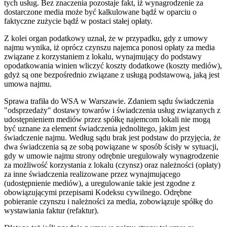
tych usług. Bez znaczenia pozostaje fakt, iż wynagrodzenie za
dostarczone media może być kalkulowane bądź w oparciu o
faktyczne zużycie bądź w postaci stałej opłaty.
Z kolei organ podatkowy uznał, że w przypadku, gdy z umowy
najmu wynika, iż oprócz czynszu najemca ponosi opłaty za media
związane z korzystaniem z lokalu, wynajmujący do podstawy
opodatkowania winien wliczyć koszty dodatkowe (koszty mediów),
gdyż są one bezpośrednio związane z usługą podstawową, jaką jest
umowa najmu.
Sprawa trafiła do WSA w Warszawie. Zdaniem sądu świadczenia
"odsprzedaży" dostawy towarów i świadczenia usług związanych z
udostępnieniem mediów przez spółkę najemcom lokali nie mogą
być uznane za element świadczenia jednolitego, jakim jest
świadczenie najmu. Według sądu brak jest podstaw do przyjęcia, że
dwa świadczenia są ze sobą powiązane w sposób ścisły w sytuacji,
gdy w umowie najmu strony odrębnie uregulowały wynagrodzenie
za możliwość korzystania z lokalu (czynsz) oraz należności (opłaty)
za inne świadczenia realizowane przez wynajmującego
(udostępnienie mediów), a uregulowanie takie jest zgodne z
obowiązującymi przepisami Kodeksu cywilnego. Odrębne
pobieranie czynszu i należności za media, zobowiązuje spółkę do
wystawiania faktur (refaktur).