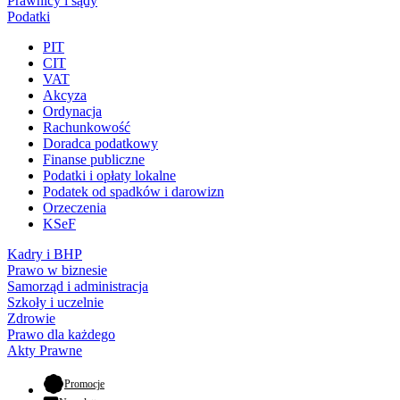
Prawnicy i sądy
Podatki
PIT
CIT
VAT
Akcyza
Ordynacja
Rachunkowość
Doradca podatkowy
Finanse publiczne
Podatki i opłaty lokalne
Podatek od spadków i darowizn
Orzeczenia
KSeF
Kadry i BHP
Prawo w biznesie
Samorząd i administracja
Szkoły i uczelnie
Zdrowie
Prawo dla każdego
Akty Prawne
- otwiera się w nowej karcie
Promocje