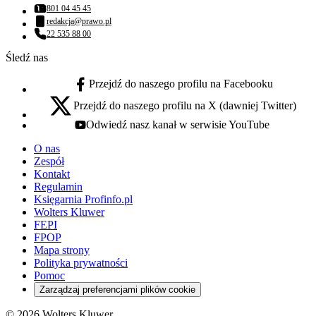
801 04 45 45
Numer telefonu:
redakcja@prawo.pl
Adres email:
22 535 88 00
Numer telefonu:
Śledź nas
Przejdź do naszego profilu na Facebooku
facebook - otwiera się w nowej karcie
Przejdź do naszego profilu na X (dawniej Twitter)
x - otwiera się w nowej karcie
Odwiedź nasz kanał w serwisie YouTube
youtube - otwiera się w nowej karcie
O nas
Zespół
Kontakt
Regulamin
Księgarnia Profinfo.pl
Wolters Kluwer
FEPI
FPOP
Mapa strony
Polityka prywatności
Pomoc
Zarządzaj preferencjami plików cookie
© 2026 Wolters Kluwer