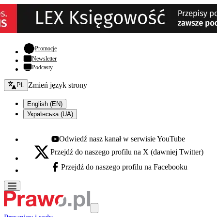
- otwiera się w nowej karcie
Promocje
Newsletter
Podcasty
Zmień język - bieżący:
Zmień język strony
PL
English (EN)
Українська (UA)
Odwiedź nasz kanał w serwisie YouTube
Youtube - otwiera się w nowej karcie
Przejdź do naszego profilu na X (dawniej Twitter)
X - otwiera się w nowej karcie
Przejdź do naszego profilu na Facebooku
Facebook - otwiera się w nowej karcie