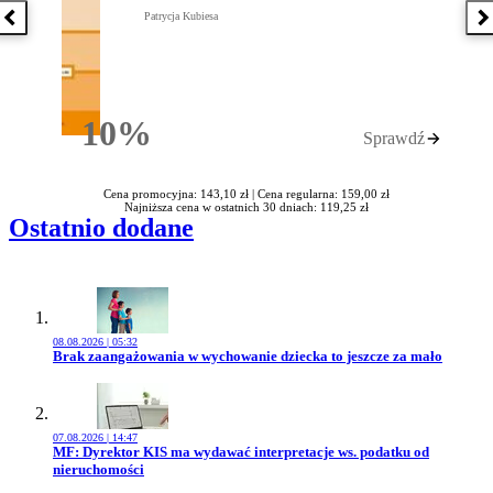
Patrycja Kubiesa
Poprzednia książka
N
10%
Sprawdź
Rabatu
Cena promocyjna: 143,10 zł |
Cena regularna: 159,00 zł
Najniższa cena w ostatnich 30 dniach: 119,25 zł
Ostatnio dodane
08.08.2026 | 05:32
Przejdź do artykułu:
Brak zaangażowania w wychowanie dziecka to jeszcze za mało
07.08.2026 | 14:47
Przejdź do artykułu:
MF: Dyrektor KIS ma wydawać interpretacje ws. podatku od
nieruchomości