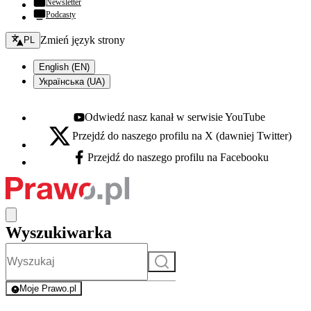
Newsletter
Podcasty
Zmień język - bieżący:
Zmień język strony
PL
English (EN)
Українська (UA)
Odwiedź nasz kanał w serwisie YouTube
Youtube - otwiera się w nowej karcie
Przejdź do naszego profilu na X (dawniej Twitter)
X - otwiera się w nowej karcie
Przejdź do naszego profilu na Facebooku
Facebook - otwiera się w nowej karcie
Wyszukiwarka
Szukaj
Moje Prawo.pl
- rejestracja i logowanie do serwisu