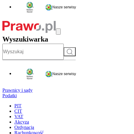
Nasze serwisy
Wyszukiwarka
Szukaj
Nasze serwisy
Prawnicy i sądy
Podatki
PIT
CIT
VAT
Akcyza
Ordynacja
Rachunkowość