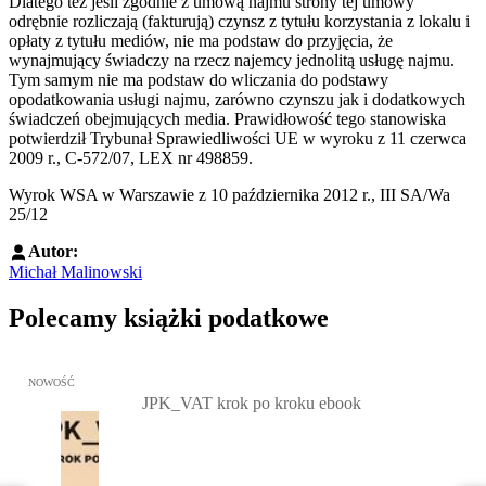
Dlatego też jeśli zgodnie z umową najmu strony tej umowy
odrębnie rozliczają (fakturują) czynsz z tytułu korzystania z lokalu i
opłaty z tytułu mediów, nie ma podstaw do przyjęcia, że
wynajmujący świadczy na rzecz najemcy jednolitą usługę najmu.
Tym samym nie ma podstaw do wliczania do podstawy
opodatkowania usługi najmu, zarówno czynszu jak i dodatkowych
świadczeń obejmujących media. Prawidłowość tego stanowiska
potwierdził Trybunał Sprawiedliwości UE w wyroku z 11 czerwca
2009 r., C-572/07, LEX nr 498859.
Wyrok WSA w Warszawie z 10 października 2012 r., III SA/Wa
25/12
Autor:
Michał Malinowski
Polecamy książki podatkowe
Przejdź do: JPK_VAT krok po kroku ebook, Patrycja Kubiesa - otw
NOWOŚĆ
JPK_VAT krok po kroku ebook