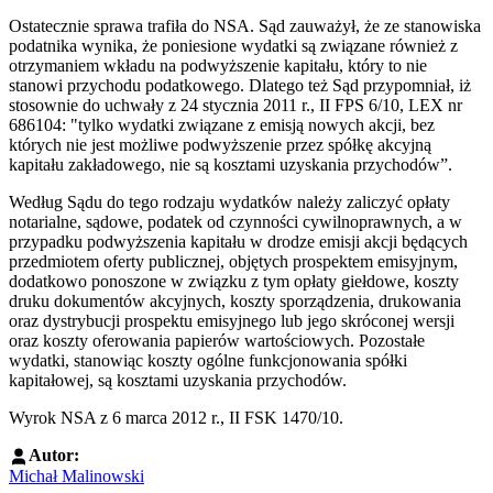
Ostatecznie sprawa trafiła do NSA. Sąd zauważył, że ze stanowiska
podatnika wynika, że poniesione wydatki są związane również z
otrzymaniem wkładu na podwyższenie kapitału, który to nie
stanowi przychodu podatkowego. Dlatego też Sąd przypomniał, iż
stosownie do uchwały z 24 stycznia 2011 r., II FPS 6/10, LEX nr
686104: "tylko wydatki związane z emisją nowych akcji, bez
których nie jest możliwe podwyższenie przez spółkę akcyjną
kapitału zakładowego, nie są kosztami uzyskania przychodów”.
Według Sądu do tego rodzaju wydatków należy zaliczyć opłaty
notarialne, sądowe, podatek od czynności cywilnoprawnych, a w
przypadku podwyższenia kapitału w drodze emisji akcji będących
przedmiotem oferty publicznej, objętych prospektem emisyjnym,
dodatkowo ponoszone w związku z tym opłaty giełdowe, koszty
druku dokumentów akcyjnych, koszty sporządzenia, drukowania
oraz dystrybucji prospektu emisyjnego lub jego skróconej wersji
oraz koszty oferowania papierów wartościowych. Pozostałe
wydatki, stanowiąc koszty ogólne funkcjonowania spółki
kapitałowej, są kosztami uzyskania przychodów.
Wyrok NSA z 6 marca 2012 r., II FSK 1470/10.
Autor:
Michał Malinowski