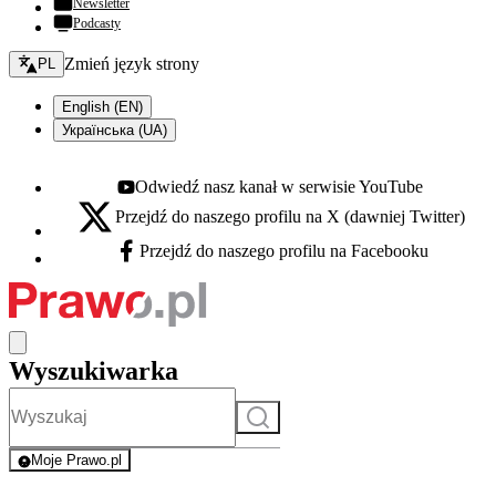
Newsletter
Podcasty
Zmień język - bieżący:
Zmień język strony
PL
English (EN)
Українська (UA)
Odwiedź nasz kanał w serwisie YouTube
Youtube - otwiera się w nowej karcie
Przejdź do naszego profilu na X (dawniej Twitter)
X - otwiera się w nowej karcie
Przejdź do naszego profilu na Facebooku
Facebook - otwiera się w nowej karcie
Wyszukiwarka
Szukaj
Moje Prawo.pl
- rejestracja i logowanie do serwisu