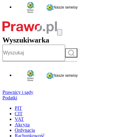
Nasze serwisy
Wyszukiwarka
Szukaj
Nasze serwisy
Prawnicy i sądy
Podatki
PIT
CIT
VAT
Akcyza
Ordynacja
Rachunkowość