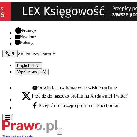
- otwiera się w nowej karcie
Promocje
Newsletter
Podcasty
Zmień język - bieżący:
Zmień język strony
PL
English (EN)
Українська (UA)
Odwiedź nasz kanał w serwisie YouTube
Youtube - otwiera się w nowej karcie
Przejdź do naszego profilu na X (dawniej Twitter)
X - otwiera się w nowej karcie
Przejdź do naszego profilu na Facebooku
Facebook - otwiera się w nowej karcie