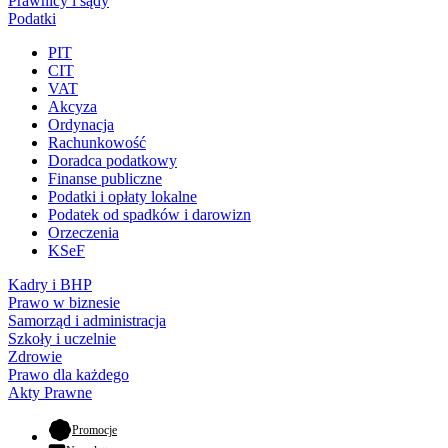
Prawnicy i sądy
Podatki
PIT
CIT
VAT
Akcyza
Ordynacja
Rachunkowość
Doradca podatkowy
Finanse publiczne
Podatki i opłaty lokalne
Podatek od spadków i darowizn
Orzeczenia
KSeF
Kadry i BHP
Prawo w biznesie
Samorząd i administracja
Szkoły i uczelnie
Zdrowie
Prawo dla każdego
Akty Prawne
- otwiera się w nowej karcie
Promocje