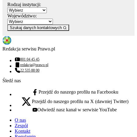
Rodzaj instytucji:
Województwo:
Szukaj danych kontaktowych
Redakcja serwisu Prawo.pl
801 04 45 45
Numer telefonu:
redakcja@prawo.pl
Adres email:
22 535 88 00
Numer telefonu:
Śledź nas
Przejdź do naszego profilu na Facebooku
facebook - otwiera się w nowej karcie
Przejdź do naszego profilu na X (dawniej Twitter)
x - otwiera się w nowej karcie
Odwiedź nasz kanał w serwisie YouTube
youtube - otwiera się w nowej karcie
O nas
Zespół
Kontakt
Regulamin