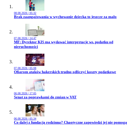
08.08.2026 | 05:32
Przejdź do artykułu:
Brak zaangażowania w wychowanie dziecka to jeszcze za mało
07.08.2026 | 14:47
Przejdź do artykułu:
MF: Dyrektor KIS ma wydawać interpretacje ws. podatku od
nieruchomości
07.08.2026 | 05:08
Przejdź do artykułu:
Ofiarom ataków hakerskich trudno odliczyć koszty podatkowe
06.08.2026 | 17:05
Przejdź do artykułu:
Senat za poprawkami do zmian w VAT
06.08.2026 | 05:34
Przejdź do artykułu:
Co dalej z fundacją rodzinną? Chaotyczne zapowiedzi jej nie pomogą