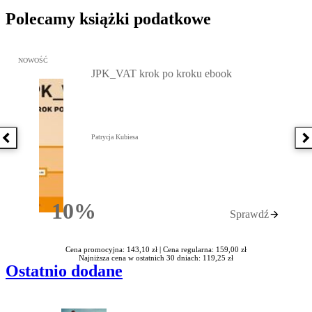
Polecamy książki podatkowe
Przejdź do: JPK_VAT krok po kroku ebook, Patrycja Kubiesa - otw
NOWOŚĆ
JPK_VAT krok po kroku ebook
Patrycja Kubiesa
Poprzednia książka
N
10%
Sprawdź
Rabatu
Cena promocyjna: 143,10 zł |
Cena regularna: 159,00 zł
Najniższa cena w ostatnich 30 dniach: 119,25 zł
Ostatnio dodane