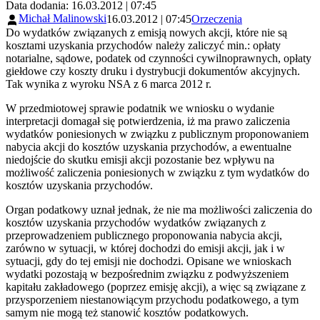
Data dodania: 16.03.2012 | 07:45
Michał Malinowski
16.03.2012 | 07:45
Orzeczenia
Do wydatków związanych z emisją nowych akcji, które nie są
kosztami uzyskania przychodów należy zaliczyć min.: opłaty
notarialne, sądowe, podatek od czynności cywilnoprawnych, opłaty
giełdowe czy koszty druku i dystrybucji dokumentów akcyjnych.
Tak wynika z wyroku NSA z 6 marca 2012 r.
W przedmiotowej sprawie podatnik we wniosku o wydanie
interpretacji domagał się potwierdzenia, iż ma prawo zaliczenia
wydatków poniesionych w związku z publicznym proponowaniem
nabycia akcji do kosztów uzyskania przychodów, a ewentualne
niedojście do skutku emisji akcji pozostanie bez wpływu na
możliwość zaliczenia poniesionych w związku z tym wydatków do
kosztów uzyskania przychodów.
Organ podatkowy uznał jednak, że nie ma możliwości zaliczenia do
kosztów uzyskania przychodów wydatków związanych z
przeprowadzeniem publicznego proponowania nabycia akcji,
zarówno w sytuacji, w której dochodzi do emisji akcji, jak i w
sytuacji, gdy do tej emisji nie dochodzi. Opisane we wnioskach
wydatki pozostają w bezpośrednim związku z podwyższeniem
kapitału zakładowego (poprzez emisję akcji), a więc są związane z
przysporzeniem niestanowiącym przychodu podatkowego, a tym
samym nie mogą też stanowić kosztów podatkowych.