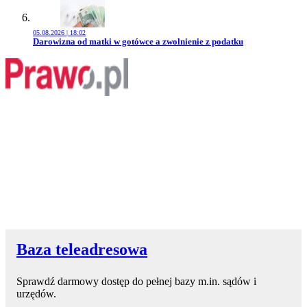
05.08.2026 | 18:02
Przejdź do artykułu:
Darowizna od matki w gotówce a zwolnienie z podatku
Baza teleadresowa
Sprawdź darmowy dostęp do pełnej bazy m.in. sądów i
urzędów.