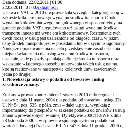
Data dodania: 22.02.2011 | 01:00
22.02.2011 | 01:00
Aktualności
Ustawa o VAT w 2010 r. wprowadziła szczeglną kategorię usług w
zakresie krtkoterminowego wynajmu środkw transportu. Obok
wynajmu krtkoterminowego, uregulowanego w sposb odrębny, na
gruncie podatku VAT uregulowano też usługi wynajmu środkw
transportu innego niż wynajem krtkoterminowy. Rozrżnienie tych
dwch rodzajw usług jest uzależnione od długości czasu, w jakim
dany środek transportu jest w posiadaniu lub w użyciu usługobiorcy.
Niniejsze opracowanie ma na celu przedstawienie zasad ustalania
miejsca świadczenia dla usług wynajmu środkw transportu,
ustalenie, jakie pojazdy spełniają definicję środka transportu oraz
wskazanie właściwego sposobu traktowania takich usług najmu,
ktre są realizowane w następstwie kolejnych umw zawieranych
jedna po drugiej.
1. Nowelizacja ustawy o podatku od towarów i usług –
zasadnicze zmiany.
Zmiany wprowadzone z dniem 1 stycznia 2010 r. do regulacji
ustawy z dnia 11 marca 2004 r. o podatku od towarów i usług (Dz.
U. Nr 54, poz. 535, z późn. zm.) – dalej u.p.t.u., wynikają z
implementacji do przepisów w zakresie podatku od towarów i usług
zmian wprowadzonych w samej Dyrektywie 2006/112/WE z dnia
28 listopada 2006 r. w sprawie wspólnego systemu podatku od
wartości dodanej (Dz. Urz. UE L Nr 347 z dnia 11 grudnia 2006 r.,