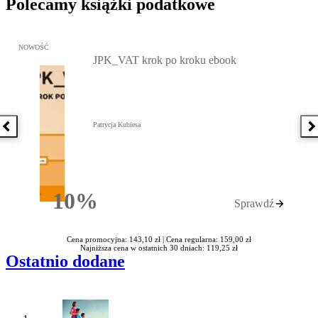
Polecamy książki podatkowe
Przejdź do: JPK_VAT krok po kroku ebook, Patrycja Kubiesa - otw
NOWOŚĆ
JPK_VAT krok po kroku ebook
Patrycja Kubiesa
Poprzednia książka
N
10%
Sprawdź
Rabatu
Cena promocyjna: 143,10 zł |
Cena regularna: 159,00 zł
Najniższa cena w ostatnich 30 dniach: 119,25 zł
Ostatnio dodane