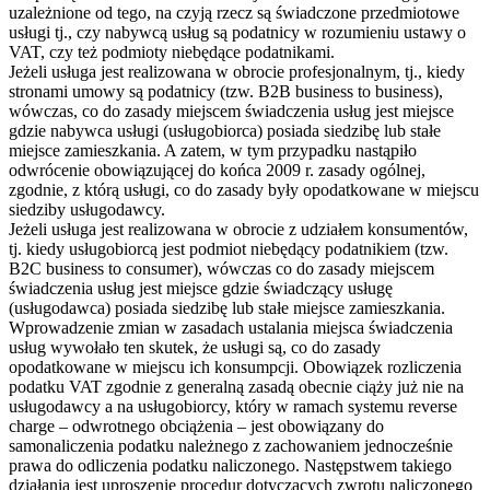
uzależnione od tego, na czyją rzecz są świadczone przedmiotowe
usługi tj., czy nabywcą usług są podatnicy w rozumieniu ustawy o
VAT, czy też podmioty niebędące podatnikami.
Jeżeli usługa jest realizowana w obrocie profesjonalnym, tj., kiedy
stronami umowy są podatnicy (tzw. B2B business to business),
wówczas, co do zasady miejscem świadczenia usług jest miejsce
gdzie nabywca usługi (usługobiorca) posiada siedzibę lub stałe
miejsce zamieszkania. A zatem, w tym przypadku nastąpiło
odwrócenie obowiązującej do końca 2009 r. zasady ogólnej,
zgodnie, z którą usługi, co do zasady były opodatkowane w miejscu
siedziby usługodawcy.
Jeżeli usługa jest realizowana w obrocie z udziałem konsumentów,
tj. kiedy usługobiorcą jest podmiot niebędący podatnikiem (tzw.
B2C business to consumer), wówczas co do zasady miejscem
świadczenia usług jest miejsce gdzie świadczący usługę
(usługodawca) posiada siedzibę lub stałe miejsce zamieszkania.
Wprowadzenie zmian w zasadach ustalania miejsca świadczenia
usług wywołało ten skutek, że usługi są, co do zasady
opodatkowane w miejscu ich konsumpcji. Obowiązek rozliczenia
podatku VAT zgodnie z generalną zasadą obecnie ciąży już nie na
usługodawcy a na usługobiorcy, który w ramach systemu reverse
charge – odwrotnego obciążenia – jest obowiązany do
samonaliczenia podatku należnego z zachowaniem jednocześnie
prawa do odliczenia podatku naliczonego. Następstwem takiego
działania jest uproszenie procedur dotyczących zwrotu naliczonego