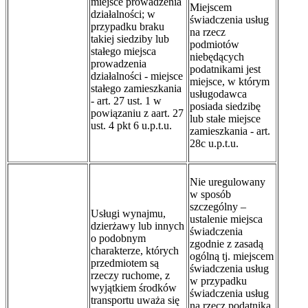
miejsce prowadzenia
Miejscem
działalności; w
świadczenia usług
przypadku braku
na rzecz
takiej siedziby lub
podmiotów
stałego miejsca
niebędących
prowadzenia
podatnikami jest
działalności - miejsce
miejsce, w którym
stałego zamieszkania
usługodawca
- art. 27 ust. 1 w
posiada siedzibę
powiązaniu z aart. 27
lub stałe miejsce
ust. 4 pkt 6 u.p.t.u.
zamieszkania - art.
28c u.p.t.u.
Nie uregulowany
w sposób
szczególny –
Usługi wynajmu,
ustalenie miejsca
dzierżawy lub innych
świadczenia
o podobnym
zgodnie z zasadą
charakterze, których
ogólną tj. miejscem
przedmiotem są
świadczenia usług
rzeczy ruchome, z
w przypadku
wyjątkiem środków
świadczenia usług
transportu uważa się
na rzecz podatnika