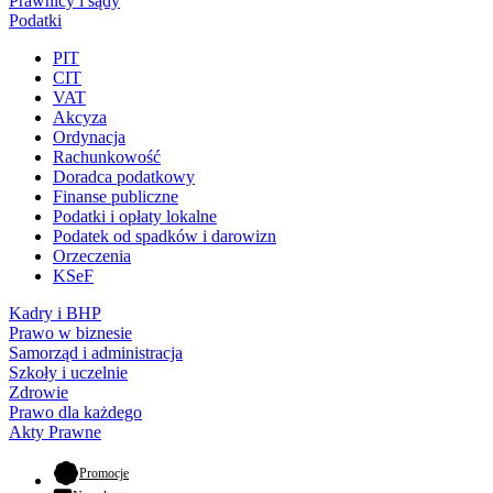
Prawnicy i sądy
Podatki
PIT
CIT
VAT
Akcyza
Ordynacja
Rachunkowość
Doradca podatkowy
Finanse publiczne
Podatki i opłaty lokalne
Podatek od spadków i darowizn
Orzeczenia
KSeF
Kadry i BHP
Prawo w biznesie
Samorząd i administracja
Szkoły i uczelnie
Zdrowie
Prawo dla każdego
Akty Prawne
- otwiera się w nowej karcie
Promocje