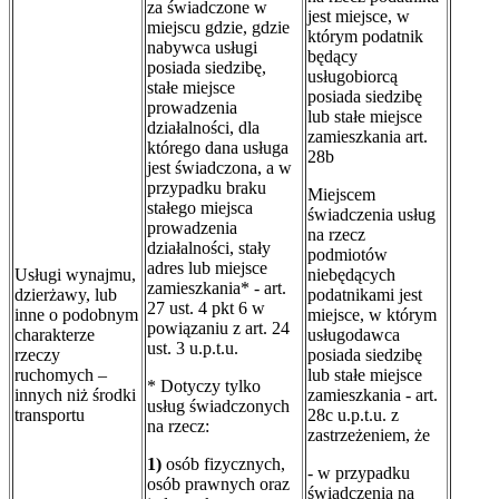
za świadczone w
jest miejsce, w
miejscu gdzie, gdzie
którym podatnik
nabywca usługi
będący
posiada siedzibę,
usługobiorcą
stałe miejsce
posiada siedzibę
prowadzenia
lub stałe miejsce
działalności, dla
zamieszkania art.
którego dana usługa
28b
jest świadczona, a w
przypadku braku
Miejscem
stałego miejsca
świadczenia usług
prowadzenia
na rzecz
działalności, stały
podmiotów
adres lub miejsce
Usługi wynajmu,
niebędących
zamieszkania* - art.
dzierżawy, lub
podatnikami jest
27 ust. 4 pkt 6 w
inne o podobnym
miejsce, w którym
powiązaniu z art. 24
charakterze
usługodawca
ust. 3 u.p.t.u.
rzeczy
posiada siedzibę
ruchomych –
lub stałe miejsce
* Dotyczy tylko
innych niż środki
zamieszkania - art.
usług świadczonych
transportu
28c u.p.t.u. z
na rzecz:
zastrzeżeniem, że
1)
osób fizycznych,
- w przypadku
osób prawnych oraz
świadczenia na