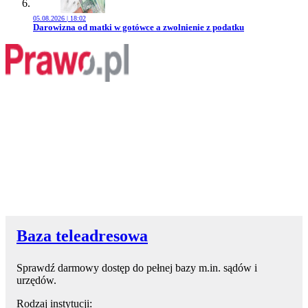
05.08.2026 | 18:02
Przejdź do artykułu:
Darowizna od matki w gotówce a zwolnienie z podatku
Baza teleadresowa
Sprawdź darmowy dostęp do pełnej bazy m.in. sądów i
urzędów.
Rodzaj instytucji: