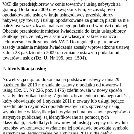
VAT dla przedsiębiorstw w cenie towarów i usług nabytych za
granicą. Do końca 2009 r. w związku z tym, że zasadą było
opodatkowanie usług w kraju usługodawcy przedsiębiorcy
nabywający towary i usługi opodatkowane za granicą płacili za nie
należność wraz z kwotą naliczonego podatku od wartości dodanej.
Obecnie przeniesienie miejsca świadczenia do kraju usługobiorcy
skutkuje tym, że nabywca sam we własnym zakresie nalicza i
jednocześnie odlicza podatek VAT. Do regulacji u.p.t.u. nowe
zasady ustalania miejsca świadczenia zostały wprowadzone ustawą
z dnia 23 października 2009 r. o zmianie ustawy o podatku od
towarów i usług (Dz. U. Nr 195, poz. 1504).
2. Identyfikacja usług
Nowelizacja u.p.t.u. dokonana na podstawie ustawy z dnia 29
października 2010 r. o zmianie ustawy o podatku od towarów i
usług (Dz. U. Nr 226, poz. 1476) zdefiniowała w nowy sposób
zasady identyfikacji usług. Zgodnie z brzmieniem dodanego art. 5a,
który obowiązuje od 1 stycznia 2011 r. towary lub usługi będące
przedmiotem czynności opodatkowanych np. sprzedaży usług,
wymienione w klasyfikacjach wydanych na podstawie przepisów o
statystyce publicznej, są identyfikowane za pomocą tych
klasyfikacji, jeżeli dla tych towarów lub usług przepisy ustawy lub
przepisy wykonawcze wydane na jej podstawie powołują symbole
statystyczne. Jednocześnie od 1 stycznia 2011 r. dla celów