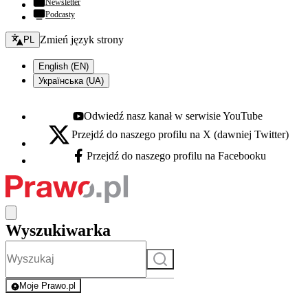
Newsletter
Podcasty
Zmień język - bieżący:
Zmień język strony
PL
English (EN)
Українська (UA)
Odwiedź nasz kanał w serwisie YouTube
Youtube - otwiera się w nowej karcie
Przejdź do naszego profilu na X (dawniej Twitter)
X - otwiera się w nowej karcie
Przejdź do naszego profilu na Facebooku
Facebook - otwiera się w nowej karcie
Wyszukiwarka
Szukaj
Moje Prawo.pl
- rejestracja i logowanie do serwisu