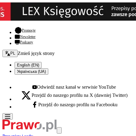
- otwiera się w nowej karcie
Promocje
Newsletter
Podcasty
Zmień język - bieżący:
Zmień język strony
PL
English (EN)
Українська (UA)
Odwiedź nasz kanał w serwisie YouTube
Youtube - otwiera się w nowej karcie
Przejdź do naszego profilu na X (dawniej Twitter)
X - otwiera się w nowej karcie
Przejdź do naszego profilu na Facebooku
Facebook - otwiera się w nowej karcie