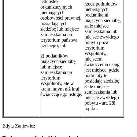
jednostek
rzecz podmiotów
organizacyjnych
niebędących
niemających
podatnikami,
osobowości prawnej,
mających siedzibę,
posiadających
stałe miejsce
siedzibę lub miejsce
zamieszkania lub
zamieszkania na
miejsce zwykłego
terytorium państwa
pobytu poza
trzeciego, lub
terytorium
Wspólnoty,
2)
podatników
miejscem
mających siedzibę
świadczenia usług
lub miejsce
jest miejsce, gdzie
zamieszkania na
podmioty te
terytorium
posiadają siedzibę,
Wspólnoty, ale w
stałe miejsce
kraju innym niż kraj
zamieszkania lub
świadczącego usługę.
miejsce zwykłego
pobytu - art. 28l
u.p.t.u.
Edyta Zaniewicz