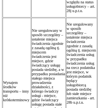
względu na status
usługobiorcy – art.
28j u.p.t.u.
Nie uregulowany
w sposób
Nie uregulowany w
szczególny –
sposób szczególny –
ustalenie miejsca
ustalenie miejsca
świadczenia
świadczenia zgodnie
zgodnie z zasadą
z zasadą ogólną tj.
ogólną tj. miejscem
miejscem
świadczenia usług
świadczenia jest
w przypadku
miejsce, gdzie
świadczenia usług
świadczący usługę
na rzecz podatnika
posiada siedzibę, a w
jest miejsce, w
przypadku posiadania
którym podatnik
stałego miejsca
będący
Wynajem
prowadzenia
usługobiorcą
środków
działalności, z
posiada siedzibę
transportu – inny
którego świadczy
lub stałe miejsce
niż
usługi - miejsce,
zamieszkania - art.
krótkoterminowy
gdzie świadczący
28b u.p.t.u.
usługę posiada stałe