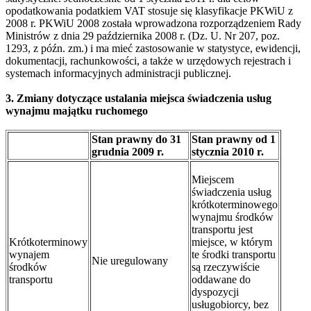
opodatkowania podatkiem VAT stosuje się klasyfikacje PKWiU z
2008 r. PKWiU 2008 została wprowadzona rozporządzeniem Rady
Ministrów z dnia 29 października 2008 r. (Dz. U. Nr 207, poz.
1293, z późn. zm.) i ma mieć zastosowanie w statystyce, ewidencji,
dokumentacji, rachunkowości, a także w urzędowych rejestrach i
systemach informacyjnych administracji publicznej.
3. Zmiany dotyczące ustalania miejsca świadczenia usług
wynajmu majątku ruchomego
Stan prawny do 31
Stan prawny od 1
grudnia 2009 r.
stycznia 2010 r.
Miejscem
świadczenia usług
krótkoterminowego
wynajmu środków
transportu jest
Krótkoterminowy
miejsce, w którym
wynajem
te środki transportu
Nie uregulowany
środków
są rzeczywiście
transportu
oddawane do
dyspozycji
usługobiorcy, bez