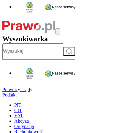
Nasze serwisy
Wyszukiwarka
Szukaj
Nasze serwisy
Prawnicy i sądy
Podatki
PIT
CIT
VAT
Akcyza
Ordynacja
Rachunkowość