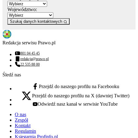
Województwo:
Szukaj danych kontaktowych
Redakcja serwisu Prawo.pl
801 04 45 45
Numer telefonu:
redakcja@prawo.pl
Adres email:
22 535 88 00
Numer telefonu:
Śledź nas
Przejdź do naszego profilu na Facebooku
facebook - otwiera się w nowej karcie
Przejdź do naszego profilu na X (dawniej Twitter)
x - otwiera się w nowej karcie
Odwiedź nasz kanał w serwisie YouTube
youtube - otwiera się w nowej karcie
O nas
Zespół
Kontakt
Regulamin
Księgarnia Profinfo.pl