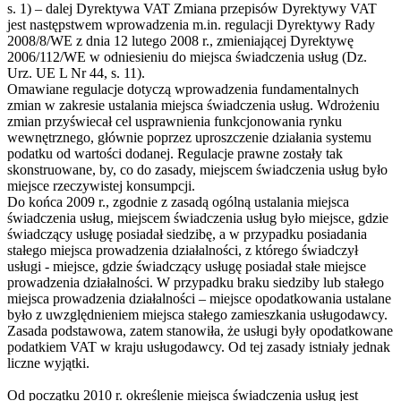
s. 1) – dalej Dyrektywa VAT Zmiana przepisów Dyrektywy VAT
jest następstwem wprowadzenia m.in. regulacji Dyrektywy Rady
2008/8/WE z dnia 12 lutego 2008 r., zmieniającej Dyrektywę
2006/112/WE w odniesieniu do miejsca świadczenia usług (Dz.
Urz. UE L Nr 44, s. 11).
Omawiane regulacje dotyczą wprowadzenia fundamentalnych
zmian w zakresie ustalania miejsca świadczenia usług. Wdrożeniu
zmian przyświecał cel usprawnienia funkcjonowania rynku
wewnętrznego, głównie poprzez uproszczenie działania systemu
podatku od wartości dodanej. Regulacje prawne zostały tak
skonstruowane, by, co do zasady, miejscem świadczenia usług było
miejsce rzeczywistej konsumpcji.
Do końca 2009 r., zgodnie z zasadą ogólną ustalania miejsca
świadczenia usług, miejscem świadczenia usług było miejsce, gdzie
świadczący usługę posiadał siedzibę, a w przypadku posiadania
stałego miejsca prowadzenia działalności, z którego świadczył
usługi - miejsce, gdzie świadczący usługę posiadał stałe miejsce
prowadzenia działalności. W przypadku braku siedziby lub stałego
miejsca prowadzenia działalności – miejsce opodatkowania ustalane
było z uwzględnieniem miejsca stałego zamieszkania usługodawcy.
Zasada podstawowa, zatem stanowiła, że usługi były opodatkowane
podatkiem VAT w kraju usługodawcy. Od tej zasady istniały jednak
liczne wyjątki.
Od początku 2010 r. określenie miejsca świadczenia usług jest