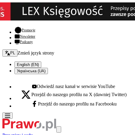
- otwiera się w nowej karcie
Promocje
Newsletter
Podcasty
Zmień język - bieżący:
Zmień język strony
PL
English (EN)
Українська (UA)
Odwiedź nasz kanał w serwisie YouTube
Youtube - otwiera się w nowej karcie
Przejdź do naszego profilu na X (dawniej Twitter)
X - otwiera się w nowej karcie
Przejdź do naszego profilu na Facebooku
Facebook - otwiera się w nowej karcie