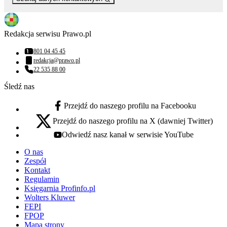
Redakcja serwisu Prawo.pl
801 04 45 45
Numer telefonu:
redakcja@prawo.pl
Adres email:
22 535 88 00
Numer telefonu:
Śledź nas
Przejdź do naszego profilu na Facebooku
facebook - otwiera się w nowej karcie
Przejdź do naszego profilu na X (dawniej Twitter)
x - otwiera się w nowej karcie
Odwiedź nasz kanał w serwisie YouTube
youtube - otwiera się w nowej karcie
O nas
Zespół
Kontakt
Regulamin
Księgarnia Profinfo.pl
Wolters Kluwer
FEPI
FPOP
Mapa strony