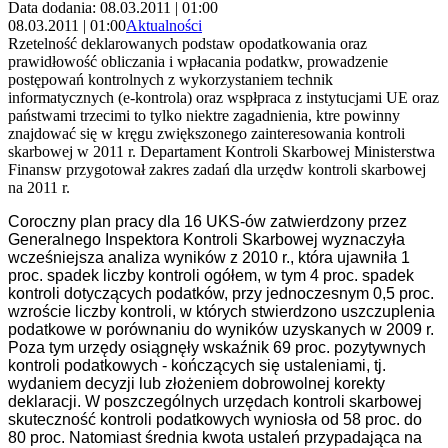
Data dodania: 08.03.2011 | 01:00
08.03.2011 | 01:00
Aktualności
Rzetelność deklarowanych podstaw opodatkowania oraz
prawidłowość obliczania i wpłacania podatkw, prowadzenie
postępowań kontrolnych z wykorzystaniem technik
informatycznych (e-kontrola) oraz wspłpraca z instytucjami UE oraz
państwami trzecimi to tylko niektre zagadnienia, ktre powinny
znajdować się w kręgu zwiększonego zainteresowania kontroli
skarbowej w 2011 r. Departament Kontroli Skarbowej Ministerstwa
Finansw przygotował zakres zadań dla urzędw kontroli skarbowej
na 2011 r.
Coroczny plan pracy dla 16 UKS-ów zatwierdzony przez
Generalnego Inspektora Kontroli Skarbowej wyznaczyła
wcześniejsza analiza wyników z 2010 r., która ujawniła 1
proc. spadek liczby kontroli ogółem, w tym 4 proc. spadek
kontroli dotyczących podatków, przy jednoczesnym 0,5 proc.
wzroście liczby kontroli, w których stwierdzono uszczuplenia
podatkowe w porównaniu do wyników uzyskanych w 2009 r.
Poza tym urzędy osiągnęły wskaźnik 69 proc. pozytywnych
kontroli podatkowych - kończących się ustaleniami, tj.
wydaniem decyzji lub złożeniem dobrowolnej korekty
deklaracji. W poszczególnych urzędach kontroli skarbowej
skuteczność kontroli podatkowych wyniosła od 58 proc. do
80 proc. Natomiast średnia kwota ustaleń przypadająca na