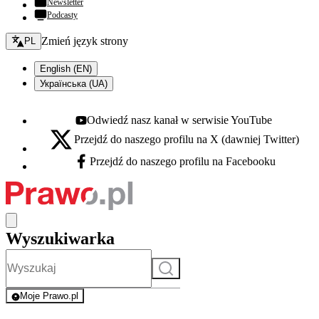
Newsletter
Podcasty
Zmień język - bieżący:
Zmień język strony
PL
English (EN)
Українська (UA)
Odwiedź nasz kanał w serwisie YouTube
Youtube - otwiera się w nowej karcie
Przejdź do naszego profilu na X (dawniej Twitter)
X - otwiera się w nowej karcie
Przejdź do naszego profilu na Facebooku
Facebook - otwiera się w nowej karcie
Wyszukiwarka
Szukaj
Moje Prawo.pl
- rejestracja i logowanie do serwisu