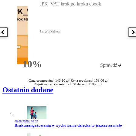
JPK_VAT krok po kroku ebook
Patrycja Kubiesa
Poprzednia książka
N
10%
Sprawdź
Rabatu
Cena promocyjna: 143,10 zł |
Cena regularna: 159,00 zł
Najniższa cena w ostatnich 30 dniach: 119,25 zł
Ostatnio dodane
08.08.2026 | 05:32
Przejdź do artykułu:
Brak zaangażowania w wychowanie dziecka to jeszcze za mało