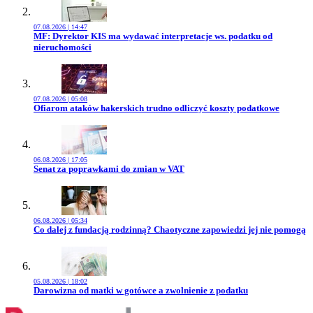
07.08.2026 | 14:47
Przejdź do artykułu:
MF: Dyrektor KIS ma wydawać interpretacje ws. podatku od
nieruchomości
07.08.2026 | 05:08
Przejdź do artykułu:
Ofiarom ataków hakerskich trudno odliczyć koszty podatkowe
06.08.2026 | 17:05
Przejdź do artykułu:
Senat za poprawkami do zmian w VAT
06.08.2026 | 05:34
Przejdź do artykułu:
Co dalej z fundacją rodzinną? Chaotyczne zapowiedzi jej nie pomogą
05.08.2026 | 18:02
Przejdź do artykułu:
Darowizna od matki w gotówce a zwolnienie z podatku