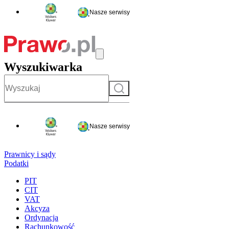
Nasze serwisy
Wyszukiwarka
Szukaj
Nasze serwisy
Prawnicy i sądy
Podatki
PIT
CIT
VAT
Akcyza
Ordynacja
Rachunkowość