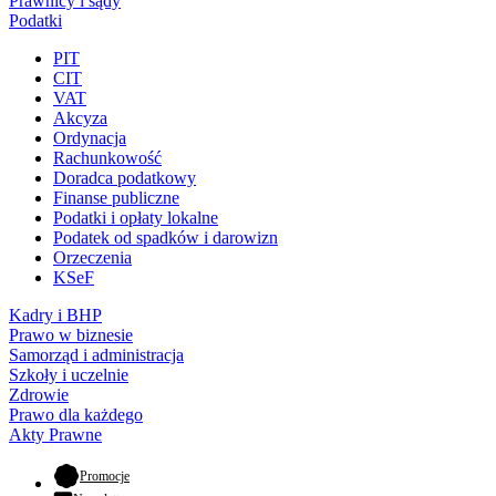
Prawnicy i sądy
Podatki
PIT
CIT
VAT
Akcyza
Ordynacja
Rachunkowość
Doradca podatkowy
Finanse publiczne
Podatki i opłaty lokalne
Podatek od spadków i darowizn
Orzeczenia
KSeF
Kadry i BHP
Prawo w biznesie
Samorząd i administracja
Szkoły i uczelnie
Zdrowie
Prawo dla każdego
Akty Prawne
- otwiera się w nowej karcie
Promocje