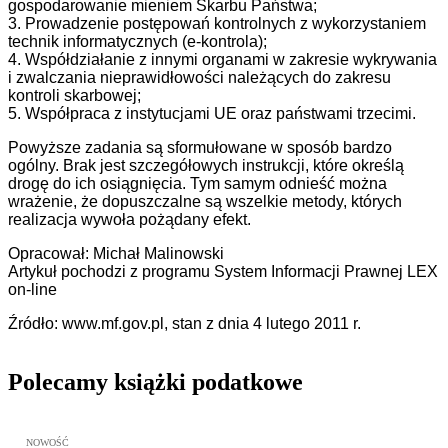
gospodarowanie mieniem Skarbu Państwa;
3. Prowadzenie postępowań kontrolnych z wykorzystaniem
technik informatycznych (e-kontrola);
4. Współdziałanie z innymi organami w zakresie wykrywania
i zwalczania nieprawidłowości należących do zakresu
kontroli skarbowej;
5. Współpraca z instytucjami UE oraz państwami trzecimi.
Powyższe zadania są sformułowane w sposób bardzo
ogólny. Brak jest szczegółowych instrukcji, które określą
drogę do ich osiągnięcia. Tym samym odnieść można
wrażenie, że dopuszczalne są wszelkie metody, których
realizacja wywoła pożądany efekt.
Opracował: Michał Malinowski
Artykuł pochodzi z programu System Informacji Prawnej LEX
on-line
Źródło: www.mf.gov.pl, stan z dnia 4 lutego 2011 r.
Polecamy książki podatkowe
Przejdź do: JPK_VAT krok po kroku ebook, Patrycja Kubiesa - otw
NOWOŚĆ