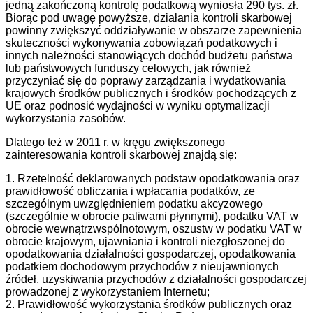
jedną zakończoną kontrolę podatkową wyniosła 290 tys. zł.
Biorąc pod uwagę powyższe, działania kontroli skarbowej
powinny zwiększyć oddziaływanie w obszarze zapewnienia
skuteczności wykonywania zobowiązań podatkowych i
innych należności stanowiących dochód budżetu państwa
lub państwowych funduszy celowych, jak również
przyczyniać się do poprawy zarządzania i wydatkowania
krajowych środków publicznych i środków pochodzących z
UE oraz podnosić wydajności w wyniku optymalizacji
wykorzystania zasobów.
Dlatego też w 2011 r. w kręgu zwiększonego
zainteresowania kontroli skarbowej znajdą się:
1. Rzetelność deklarowanych podstaw opodatkowania oraz
prawidłowość obliczania i wpłacania podatków, ze
szczególnym uwzględnieniem podatku akcyzowego
(szczególnie w obrocie paliwami płynnymi), podatku VAT w
obrocie wewnątrzwspólnotowym, oszustw w podatku VAT w
obrocie krajowym, ujawniania i kontroli niezgłoszonej do
opodatkowania działalności gospodarczej, opodatkowania
podatkiem dochodowym przychodów z nieujawnionych
źródeł, uzyskiwania przychodów z działalności gospodarczej
prowadzonej z wykorzystaniem Internetu;
2. Prawidłowość wykorzystania środków publicznych oraz