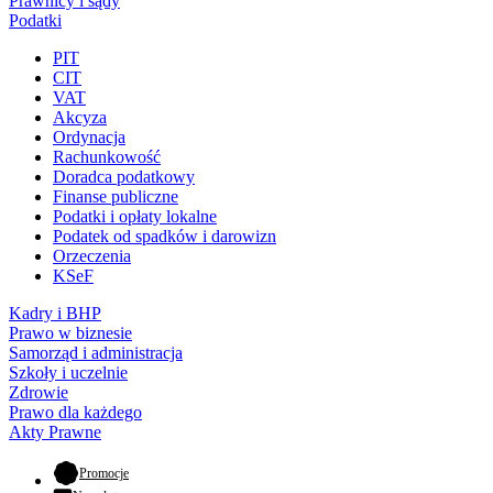
Prawnicy i sądy
Podatki
PIT
CIT
VAT
Akcyza
Ordynacja
Rachunkowość
Doradca podatkowy
Finanse publiczne
Podatki i opłaty lokalne
Podatek od spadków i darowizn
Orzeczenia
KSeF
Kadry i BHP
Prawo w biznesie
Samorząd i administracja
Szkoły i uczelnie
Zdrowie
Prawo dla każdego
Akty Prawne
- otwiera się w nowej karcie
Promocje