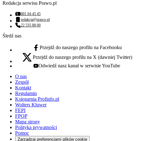
Redakcja serwisu Prawo.pl
801 04 45 45
Numer telefonu:
redakcja@prawo.pl
Adres email:
22 535 88 00
Numer telefonu:
Śledź nas
Przejdź do naszego profilu na Facebooku
facebook - otwiera się w nowej karcie
Przejdź do naszego profilu na X (dawniej Twitter)
x - otwiera się w nowej karcie
Odwiedź nasz kanał w serwisie YouTube
youtube - otwiera się w nowej karcie
O nas
Zespół
Kontakt
Regulamin
Księgarnia Profinfo.pl
Wolters Kluwer
FEPI
FPOP
Mapa strony
Polityka prywatności
Pomoc
Zarządzaj preferencjami plików cookie