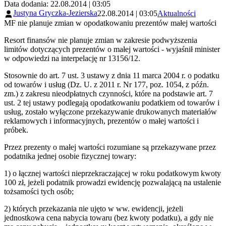
Data dodania: 22.08.2014 | 03:05
Justyna Gryczka-Jezierska
22.08.2014 | 03:05
Aktualności
MF nie planuje zmian w opodatkowaniu prezentów małej wartości
Resort finansów nie planuje zmian w zakresie podwyższenia
limitów dotyczących prezentów o małej wartości - wyjaśnił minister
w odpowiedzi na interpelację nr 13156/12.
Stosownie do art. 7 ust. 3 ustawy z dnia 11 marca 2004 r. o podatku
od towarów i usług (Dz. U. z 2011 r. Nr 177, poz. 1054, z późn.
zm.) z zakresu nieodpłatnych czynności, które na podstawie art. 7
ust. 2 tej ustawy podlegają opodatkowaniu podatkiem od towarów i
usług, zostało wyłączone przekazywanie drukowanych materiałów
reklamowych i informacyjnych, prezentów o małej wartości i
próbek.
Przez prezenty o małej wartości rozumiane są przekazywane przez
podatnika jednej osobie fizycznej towary:
1) o łącznej wartości nieprzekraczającej w roku podatkowym kwoty
100 zł, jeżeli podatnik prowadzi ewidencję pozwalającą na ustalenie
tożsamości tych osób;
2) których przekazania nie ujęto w ww. ewidencji, jeżeli
jednostkowa cena nabycia towaru (bez kwoty podatku), a gdy nie