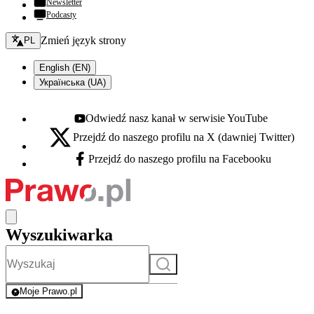
Newsletter
Podcasty
Zmień język - bieżący:
Zmień język strony
PL
English (EN)
Українська (UA)
Odwiedź nasz kanał w serwisie YouTube
Youtube - otwiera się w nowej karcie
Przejdź do naszego profilu na X (dawniej Twitter)
X - otwiera się w nowej karcie
Przejdź do naszego profilu na Facebooku
Facebook - otwiera się w nowej karcie
Wyszukiwarka
Szukaj
Moje Prawo.pl
- rejestracja i logowanie do serwisu