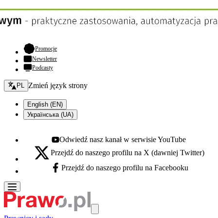
- otwiera się w nowej karcie
Promocje
Newsletter
Podcasty
Zmień język - bieżący:
Zmień język strony
PL
English (EN)
Українська (UA)
Odwiedź nasz kanał w serwisie YouTube
Youtube - otwiera się w nowej karcie
Przejdź do naszego profilu na X (dawniej Twitter)
X - otwiera się w nowej karcie
Przejdź do naszego profilu na Facebooku
Facebook - otwiera się w nowej karcie