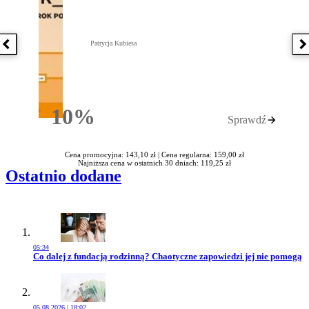
Patrycja Kubiesa
Poprzednia książka
N
10%
Sprawdź
Rabatu
Cena promocyjna: 143,10 zł |
Cena regularna: 159,00 zł
Najniższa cena w ostatnich 30 dniach: 119,25 zł
Ostatnio dodane
05:34
Przejdź do artykułu:
Co dalej z fundacją rodzinną? Chaotyczne zapowiedzi jej nie pomogą
05.08.2026 | 18:02