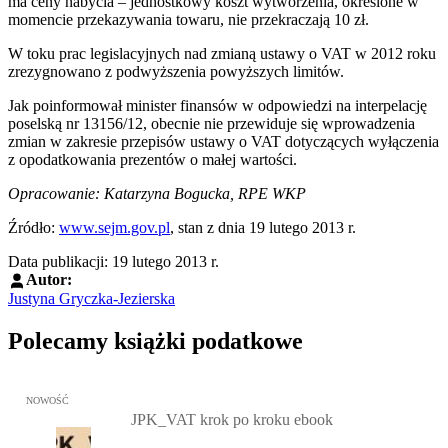
ma ceny nabycia – jednostkowy koszt wytworzenia, określone w
momencie przekazywania towaru, nie przekraczają 10 zł.
W toku prac legislacyjnych nad zmianą ustawy o VAT w 2012 roku
zrezygnowano z podwyższenia powyższych limitów.
Jak poinformował minister finansów w odpowiedzi na interpelację
poselską nr 13156/12, obecnie nie przewiduje się wprowadzenia
zmian w zakresie przepisów ustawy o VAT dotyczących wyłączenia
z opodatkowania prezentów o małej wartości.
Opracowanie: Katarzyna Bogucka, RPE WKP
Źródło:
www.sejm.gov.pl
, stan z dnia 19 lutego 2013 r.
Data publikacji: 19 lutego 2013 r.
Autor:
Justyna Gryczka-Jezierska
Polecamy książki podatkowe
Przejdź do: JPK_VAT krok po kroku ebook, Patrycja Kubiesa - otw
NOWOŚĆ
JPK_VAT krok po kroku ebook