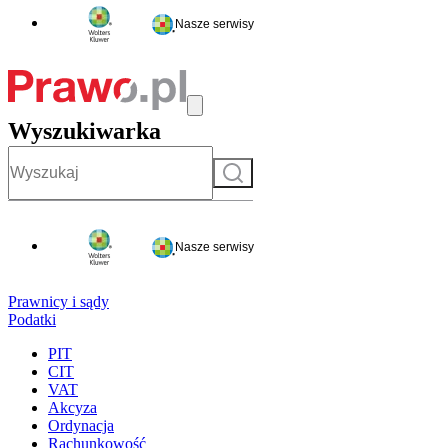
Nasze serwisy
Wyszukiwarka
Szukaj
Nasze serwisy
Prawnicy i sądy
Podatki
PIT
CIT
VAT
Akcyza
Ordynacja
Rachunkowość