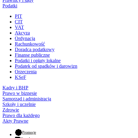
Prawnicy i sądy
Podatki
PIT
CIT
VAT
Akcyza
Ordynacja
Rachunkowość
Doradca podatkowy
Finanse publiczne
Podatki i opłaty lokalne
Podatek od spadków i darowizn
Orzeczenia
KSeF
Kadry i BHP
Prawo w biznesie
Samorząd i administracja
Szkoły i uczelnie
Zdrowie
Prawo dla każdego
Akty Prawne
- otwiera się w nowej karcie
Promocje