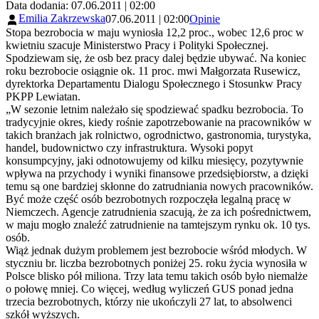
Data dodania: 07.06.2011 | 02:00
Emilia Zakrzewska
07.06.2011 | 02:00
Opinie
Stopa bezrobocia w maju wyniosła 12,2 proc., wobec 12,6 proc w
kwietniu szacuje Ministerstwo Pracy i Polityki Społecznej.
Spodziewam się, że osb bez pracy dalej będzie ubywać. Na koniec
roku bezrobocie osiągnie ok. 11 proc. mwi Małgorzata Rusewicz,
dyrektorka Departamentu Dialogu Społecznego i Stosunkw Pracy
PKPP Lewiatan.
„W sezonie letnim należało się spodziewać spadku bezrobocia. To
tradycyjnie okres, kiedy rośnie zapotrzebowanie na pracowników w
takich branżach jak rolnictwo, ogrodnictwo, gastronomia, turystyka,
handel, budownictwo czy infrastruktura. Wysoki popyt
konsumpcyjny, jaki odnotowujemy od kilku miesięcy, pozytywnie
wpływa na przychody i wyniki finansowe przedsiębiorstw, a dzięki
temu są one bardziej skłonne do zatrudniania nowych pracowników.
Być może część osób bezrobotnych rozpoczęła legalną pracę w
Niemczech. Agencje zatrudnienia szacują, że za ich pośrednictwem,
w maju mogło znaleźć zatrudnienie na tamtejszym rynku ok. 10 tys.
osób.
Wiąż jednak dużym problemem jest bezrobocie wśród młodych. W
styczniu br. liczba bezrobotnych poniżej 25. roku życia wynosiła w
Polsce blisko pół miliona. Trzy lata temu takich osób było niemalże
o połowę mniej. Co więcej, według wyliczeń GUS ponad jedna
trzecia bezrobotnych, którzy nie ukończyli 27 lat, to absolwenci
szkół wyższych.