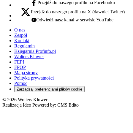
Przejdź do naszego profilu na Facebooku
facebook - otwiera się w nowej karcie
Przejdź do naszego profilu na X (dawniej Twitter)
x - otwiera się w nowej karcie
Odwiedź nasz kanał w serwisie YouTube
youtube - otwiera się w nowej karcie
O nas
Zespół
Kontakt
Regulamin
Księgarnia Profinfo.pl
Wolters Kluwer
FEPI
FPOP
Mapa strony
Polityka prywatności
Pomoc
Zarządzaj preferencjami plików cookie
© 2026 Wolters Kluwer
Realizacja Ideo Powered by:
CMS Edito