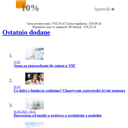
10%
Sprawdź
Rabatu
Cena promocyjna: 143,10 zł |
Cena regularna: 159,00 zł
Najniższa cena w ostatnich 30 dniach: 119,25 zł
Ostatnio dodane
17:05
Przejdź do artykułu:
Senat za poprawkami do zmian w VAT
05:34
Przejdź do artykułu:
Co dalej z fundacją rodzinną? Chaotyczne zapowiedzi jej nie pomogą
05.08.2026 | 18:02
Przejdź do artykułu:
Darowizna od matki w gotówce a zwolnienie z podatku