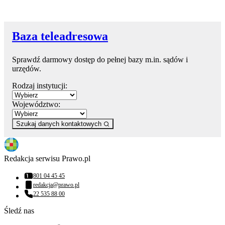
Baza teleadresowa
Sprawdź darmowy dostęp do pełnej bazy m.in. sądów i
urzędów.
Rodzaj instytucji:
Województwo:
Szukaj danych kontaktowych
Redakcja serwisu Prawo.pl
801 04 45 45
Numer telefonu:
redakcja@prawo.pl
Adres email:
22 535 88 00
Numer telefonu:
Śledź nas