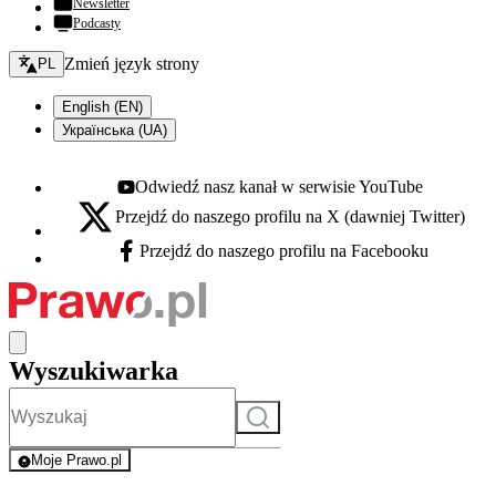
Newsletter
Podcasty
Zmień język - bieżący:
Zmień język strony
PL
English (EN)
Українська (UA)
Odwiedź nasz kanał w serwisie YouTube
Youtube - otwiera się w nowej karcie
Przejdź do naszego profilu na X (dawniej Twitter)
X - otwiera się w nowej karcie
Przejdź do naszego profilu na Facebooku
Facebook - otwiera się w nowej karcie
Wyszukiwarka
Szukaj
Moje Prawo.pl
- rejestracja i logowanie do serwisu