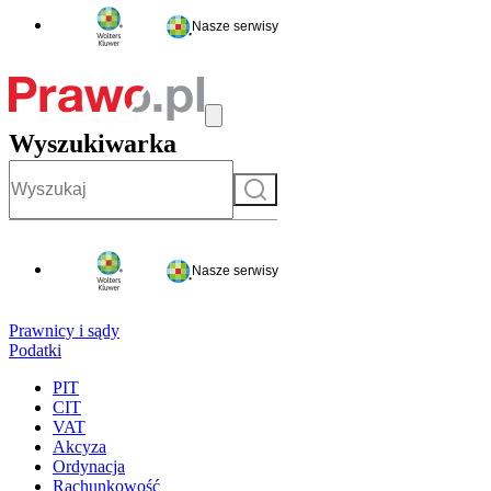
Nasze serwisy
Wyszukiwarka
Szukaj
Nasze serwisy
Prawnicy i sądy
Podatki
PIT
CIT
VAT
Akcyza
Ordynacja
Rachunkowość