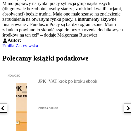
Mimo poprawy na rynku pracy sytuacja grup najsłabszych
(długotrwale bezrobotni, osoby starsze, z niskimi kwalifikacjami,
absolwenci) będzie trudna. Mają one małe szanse na znalezienie
zatrudnienia na otwartym rynku pracy, a instrumenty aktywne
finansowane z Funduszu Pracy są bardzo ograniczone. Moim
zdaniem powinno to skłonić rząd do przeznaczenia dodatkowych
środków na ten cel” – dodaje Małgorzata Rusewicz.
Autor:
Emilia Zakrzewska
Polecamy książki podatkowe
Przejdź do: JPK_VAT krok po kroku ebook, Patrycja Kubiesa - otw
NOWOŚĆ
JPK_VAT krok po kroku ebook
Patrycja Kubiesa
Poprzednia książka
N