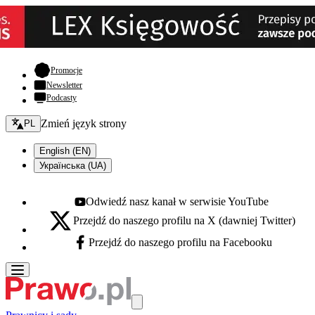
- otwiera się w nowej karcie
Promocje
Newsletter
Podcasty
Zmień język - bieżący:
Zmień język strony
PL
English (EN)
Українська (UA)
Odwiedź nasz kanał w serwisie YouTube
Youtube - otwiera się w nowej karcie
Przejdź do naszego profilu na X (dawniej Twitter)
X - otwiera się w nowej karcie
Przejdź do naszego profilu na Facebooku
Facebook - otwiera się w nowej karcie