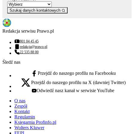
Szukaj danych kontaktowych
Redakcja serwisu Prawo.pl
801 04 45 45
Numer telefonu:
redakcja@prawo.pl
Adres email:
22 535 88 00
Numer telefonu:
Śledź nas
Przejdź do naszego profilu na Facebooku
facebook - otwiera się w nowej karcie
Przejdź do naszego profilu na X (dawniej Twitter)
x - otwiera się w nowej karcie
Odwiedź nasz kanał w serwisie YouTube
youtube - otwiera się w nowej karcie
O nas
Zespół
Kontakt
Regulamin
Księgarnia Profinfo.pl
Wolters Kluwer
FEPI