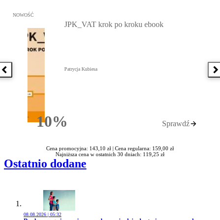
Przejdź do: JPK_VAT krok po kroku ebook, Patrycja Kubiesa - otw
NOWOŚĆ
JPK_VAT krok po kroku ebook
Patrycja Kubiesa
Poprzednia książka
N
10%
Sprawdź
Rabatu
Cena promocyjna: 143,10 zł |
Cena regularna: 159,00 zł
Najniższa cena w ostatnich 30 dniach: 119,25 zł
Ostatnio dodane
08.08.2026 | 05:32