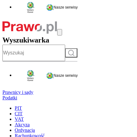
Nasze serwisy
Wyszukiwarka
Szukaj
Nasze serwisy
Prawnicy i sądy
Podatki
PIT
CIT
VAT
Akcyza
Ordynacja
Rachunkowość