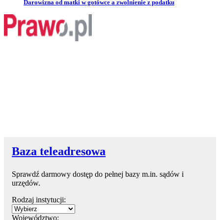
Przejdź do artykułu:
Darowizna od matki w gotówce a zwolnienie z podatku
Baza teleadresowa
Sprawdź darmowy dostęp do pełnej bazy m.in. sądów i
urzędów.
Rodzaj instytucji:
Województwo: