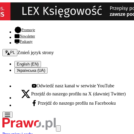
- otwiera się w nowej karcie
Promocje
Newsletter
Podcasty
Zmień język - bieżący:
Zmień język strony
PL
English (EN)
Українська (UA)
Odwiedź nasz kanał w serwisie YouTube
Youtube - otwiera się w nowej karcie
Przejdź do naszego profilu na X (dawniej Twitter)
X - otwiera się w nowej karcie
Przejdź do naszego profilu na Facebooku
Facebook - otwiera się w nowej karcie