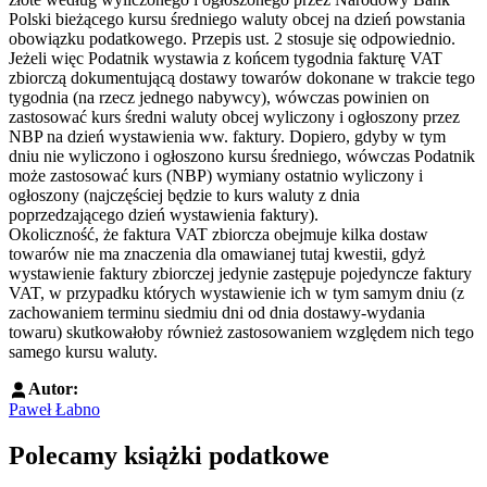
Polski bieżącego kursu średniego waluty obcej na dzień powstania
obowiązku podatkowego. Przepis ust. 2 stosuje się odpowiednio.
Jeżeli więc Podatnik wystawia z końcem tygodnia fakturę VAT
zbiorczą dokumentującą dostawy towarów dokonane w trakcie tego
tygodnia (na rzecz jednego nabywcy), wówczas powinien on
zastosować kurs średni waluty obcej wyliczony i ogłoszony przez
NBP na dzień wystawienia ww. faktury. Dopiero, gdyby w tym
dniu nie wyliczono i ogłoszono kursu średniego, wówczas Podatnik
może zastosować kurs (NBP) wymiany ostatnio wyliczony i
ogłoszony (najczęściej będzie to kurs waluty z dnia
poprzedzającego dzień wystawienia faktury).
Okoliczność, że faktura VAT zbiorcza obejmuje kilka dostaw
towarów nie ma znaczenia dla omawianej tutaj kwestii, gdyż
wystawienie faktury zbiorczej jedynie zastępuje pojedyncze faktury
VAT, w przypadku których wystawienie ich w tym samym dniu (z
zachowaniem terminu siedmiu dni od dnia dostawy-wydania
towaru) skutkowałoby również zastosowaniem względem nich tego
samego kursu waluty.
Autor:
Paweł Łabno
Polecamy książki podatkowe