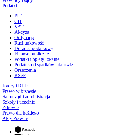
Prawnicy i sądy
Podatki
PIT
CIT
VAT
Akcyza
Ordynacja
Rachunkowość
Doradca podatkowy
Finanse publiczne
Podatki i opłaty lokalne
Podatek od spadków i darowizn
Orzeczenia
KSeF
Kadry i BHP
Prawo w biznesie
Samorząd i administracja
Szkoły i uczelnie
Zdrowie
Prawo dla każdego
Akty Prawne
- otwiera się w nowej karcie
Promocje