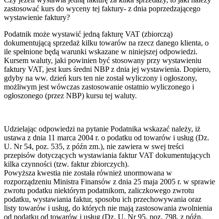
zastosować kurs do wyceny tej faktury- z dnia poprzedzającego
wystawienie faktury?
Podatnik może wystawić jedną fakturę VAT (zbiorczą)
dokumentującą sprzedaż kilku towarów na rzecz danego klienta, o
ile spełnione będą warunki wskazane w niniejszej odpowiedzi.
Kursem waluty, jaki powinien być stosowany przy wystawieniu
faktury VAT, jest kurs średni NBP z dnia jej wystawienia. Dopiero,
gdyby na ww. dzień kurs ten nie został wyliczony i ogłoszony,
możliwym jest wówczas zastosowanie ostatnio wyliczonego i
ogłoszonego (przez NBP) kursu tej waluty.
Udzielając odpowiedzi na pytanie Podatnika wskazać należy, iż
ustawa z dnia 11 marca 2004 r. o podatku od towarów i usług (Dz.
U. Nr 54, poz. 535, z późn zm.), nie zawiera w swej treści
przepisów dotyczących wystawiania faktur VAT dokumentujących
kilka czynności (tzw. faktur zbiorczych).
Powyższa kwestia nie została również unormowana w
rozporządzeniu Ministra Finansów z dnia 25 maja 2005 r. w sprawie
zwrotu podatku niektórym podatnikom, zaliczkowego zwrotu
podatku, wystawiania faktur, sposobu ich przechowywania oraz
listy towarów i usług, do których nie mają zastosowania zwolnienia
od podatku od towarów i usług (Dz. U. Nr 95, poz. 798, z późn.