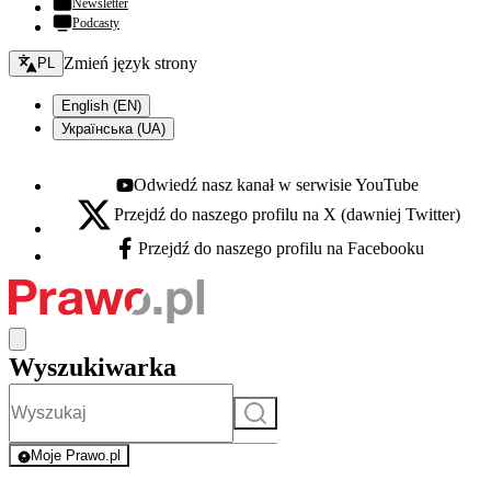
Newsletter
Podcasty
Zmień język - bieżący:
Zmień język strony
PL
English (EN)
Українська (UA)
Odwiedź nasz kanał w serwisie YouTube
Youtube - otwiera się w nowej karcie
Przejdź do naszego profilu na X (dawniej Twitter)
X - otwiera się w nowej karcie
Przejdź do naszego profilu na Facebooku
Facebook - otwiera się w nowej karcie
Wyszukiwarka
Szukaj
Moje Prawo.pl
- rejestracja i logowanie do serwisu