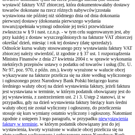
wystawić faktury VAT zbiorczej, która dokumentowałaby dostawy
towarów dokonane na rzecz różnych nabywców);została
wystawiona nie później niż siódmego dnia od dnia dokonania
pierwszej dostawy (dokonania pierwszego wydania
towaru);spełniała wymogi odnośnie jej treści przewidziane
zwłaszcza w § 9 i nast. r.z.n.p. - w tym celu sugerowanym jest, aby
przy każdej z dostaw wyszczególnionych na fakturze VAT zbiorczej
określać dzień, miesiąc i rok tej dostawy (datę sprzedaży).
Odnoście kursu waluty stosowanego przy wystawianiu faktury VAT
zbiorczej należy stwierdzić, iż zgodnie z § 37 ust. 1 rozporządzenia
Ministra Finansów z dnia 27 kwietnia 2004 r. w sprawie wykonania
niektórych przepisów ustawy o podatku od towarów i usług (Dz. U.
Nr 97, poz. 970, z późn. zm.), kwoty wyrażone w walucie obcej
wykazywane na fakturze przelicza się na złote według wyliczonego
i ogłoszonego przez Narodowy Bank Polski bieżącego kursu
średniego waluty obcej na dzień wystawienia faktury, jeżeli faktura
jest wystawiana w terminie, w którym podatnik obowiązany jest do
jej wystawienia, z zastrzeżeniem ust. 2 i 3. Ustęp 2 stanowi, iż w
przypadku, gdy na dzień wystawienia faktury bieżący kurs średni
waluty obcej nie został wyliczony i ogłoszony, do przeliczenia
stosuje się kurs wymiany ostatnio wyliczony i ogłoszony. Natomiast
zgodnie z ustępem 3 tego paragrafu, w przypadku
niewystawienia
faktury w terminie
, w którym podatnik obowiązany jest do jej
wystawienia, kwoty wyrażone w walucie obcej przelicza się na
złote według wyliczonego i ogłoszonego przez Narodowy Bank