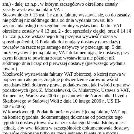
zm.) - dalej r.z.n.p., w którym szczegółowo określone zostały
zasady wystawiania faktur VAT.
Stosownie do § 13 ust. 1 r.z.n.p. fakturę wystawia się, co do zasady,
nie później niż siódmego dnia od dnia wydania towaru lub
wykonania usługi (szczególne terminy wystawiania faktur VAT
określone zostały w § 13 ust. 2 - dot. sprzedaży ciągłej, oraz § 14 i §
15 r.z.n.p.). Ze wskazanego tutaj przepisu wywieść można w
sposób pośredni, iż Podatnik dokonujący dostawy (sprzedaży)
towarów na rzecz tego samego nabywcy w przeciągu np. 5 dni,
może wystawić jedną fakturę VAT dokumentującą te dostawy, przy
czym faktura ta powinna zostać wystawiona nie później niż
siódmego dnia licząc od pierwszej dostawy (pierwszego wydania
towaru).
Możliwość wystawiania faktury VAT zbiorczej, o której mowa w
poprzednim akapicie, znajduje potwierdzenie zarówno wśród
przedstawicieli doktryny prawa podatkowego, jak i wśród organów
podatkowych (por. Z. Modzelewski, G. Mularczyk, Ustawa o VAT.
Komentarz, Warszawa 2006 r.; postanowienie Naczelnika Urzędu
Skarbowego w Stalowej Woli z dnia 10 lutego 2006 r., US.III-
406/5/2006).
W konsekwencji, Podatnik może wystawić jedną fakturę VAT, np.
na koniec tygodnia, dokumentującą dokonane od początku tego
tygodnia dostawy towarów na rzecz danego klienta. Istotnym jest
jednak, aby ww. faktura w szczególności: dokumentowała dostawy
towarów dokonane tylko na rzecz jednego klienta (nie można