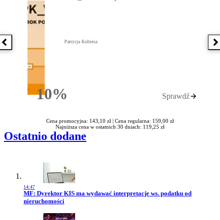
Patrycja Kubiesa
Poprzednia książka
N
10%
Sprawdź
Rabatu
Cena promocyjna: 143,10 zł |
Cena regularna: 159,00 zł
Najniższa cena w ostatnich 30 dniach: 119,25 zł
Ostatnio dodane
14:47
Przejdź do artykułu:
MF: Dyrektor KIS ma wydawać interpretacje ws. podatku od
nieruchomości