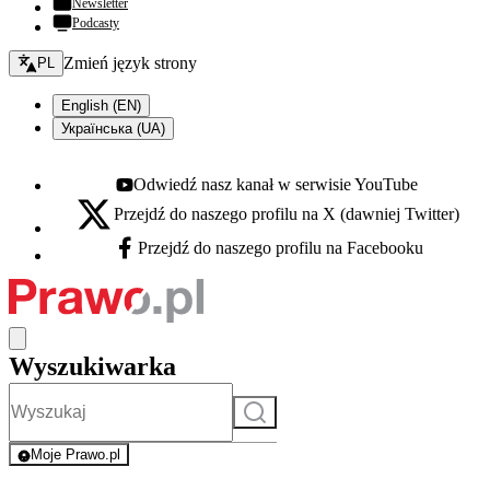
Newsletter
Podcasty
Zmień język - bieżący:
Zmień język strony
PL
English (EN)
Українська (UA)
Odwiedź nasz kanał w serwisie YouTube
Youtube - otwiera się w nowej karcie
Przejdź do naszego profilu na X (dawniej Twitter)
X - otwiera się w nowej karcie
Przejdź do naszego profilu na Facebooku
Facebook - otwiera się w nowej karcie
Wyszukiwarka
Szukaj
Moje Prawo.pl
- rejestracja i logowanie do serwisu