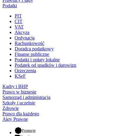
Prawnicy i sądy
Podatki
PIT
CIT
VAT
Akcyza
Ordynacja
Rachunkowość
Doradca podatkowy
Finanse publiczne
Podatki i opłaty lokalne
Podatek od spadków i darowizn
Orzeczenia
KSeF
Kadry i BHP
Prawo w biznesie
Samorząd i administracja
Szkoły i uczelnie
Zdrowie
Prawo dla każdego
Akty Prawne
- otwiera się w nowej karcie
Promocje