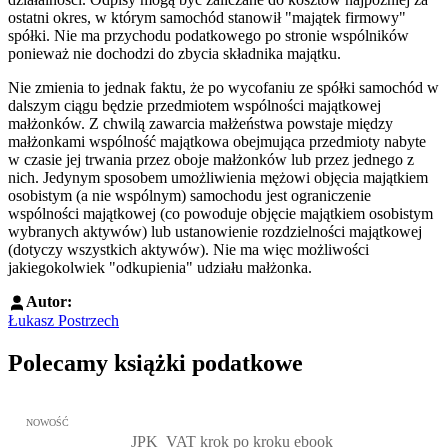
ostatni okres, w którym samochód stanowił "majątek firmowy"
spółki. Nie ma przychodu podatkowego po stronie wspólników
ponieważ nie dochodzi do zbycia składnika majątku.
Nie zmienia to jednak faktu, że po wycofaniu ze spółki samochód w
dalszym ciągu będzie przedmiotem wspólności majątkowej
małżonków. Z chwilą zawarcia małżeństwa powstaje między
małżonkami wspólność majątkowa obejmująca przedmioty nabyte
w czasie jej trwania przez oboje małżonków lub przez jednego z
nich. Jedynym sposobem umożliwienia mężowi objęcia majątkiem
osobistym (a nie wspólnym) samochodu jest ograniczenie
wspólności majątkowej (co powoduje objęcie majątkiem osobistym
wybranych aktywów) lub ustanowienie rozdzielności majątkowej
(dotyczy wszystkich aktywów). Nie ma więc możliwości
jakiegokolwiek "odkupienia" udziału małżonka.
Autor:
Łukasz Postrzech
Polecamy książki podatkowe
Przejdź do: JPK_VAT krok po kroku ebook, Patrycja Kubiesa - otw
NOWOŚĆ
JPK_VAT krok po kroku ebook