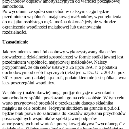
przychodów odpisów amortyzacyjnych od wartości początkowej
samochodu.
Po wycofaniu ze spółki samochód w dalszym ciągu będzie
przedmiotem wspólności majątkowej małżonków, wyodrębnienia
do majątku osobistego męża można dokonać jedynie w drodze
ograniczenia wspólności majątkowej lub ustanowienia
rozdzielności.
Uzasadnienie
Jak rozumiem samochód osobowy wykorzystywany dla celów
prowadzenia działalności gospodarczej w formie spółki jawnej jest
przedmiotem wspólności majątkowej małżonków. Należy
przypomnieć, że dla celów ustawy z 26 lipca 1991 r. o podatku
dochodowym od osób fizycznych (tekst jedn.: Dz. U. z 2012 r. poz.
361 z późn. zm.) - dalej u.p.d.o.f., podatnikiem nie jest spółka jawna
lecz poszczególni wspólnicy.
Wspólnicy (małżonkowie) mogą podjąć decyzję o wycofaniu
samochodu ze spółki i przekazaniu go na cele osobiste. W tym celu
warto przygotować protokół o przekazaniu danego składnika
majątku na cele osobiste. Jedynym skutkiem na gruncie u.p.d.o.f.
będzie brak prawa do zaliczania do kosztów uzyskania przychodów
poszczególnych wspólników spółki jawnej odpisów
amortyzacyjnych od wartości początkowej aktywa "wycofanego" z
działalności. Odpisy mogą być zaliczane do kosztów najpóźniej za