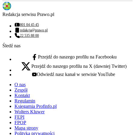
Redakcja serwisu Prawo.pl
801 04 45 45
Numer telefonu:
redakcja@prawo.pl
Adres email:
22 535 88 00
Numer telefonu:
Śledź nas
Przejdź do naszego profilu na Facebooku
facebook - otwiera się w nowej karcie
Przejdź do naszego profilu na X (dawniej Twitter)
x - otwiera się w nowej karcie
Odwiedź nasz kanał w serwisie YouTube
youtube - otwiera się w nowej karcie
O nas
Zespół
Kontakt
Regulamin
Księgarnia Profinfo.pl
Wolters Kluwer
FEPI
FPOP
Mapa strony
Polityka prywatności