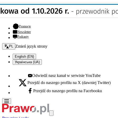
- otwiera się w nowej karcie
Promocje
Newsletter
Podcasty
Zmień język - bieżący:
Zmień język strony
PL
English (EN)
Українська (UA)
Odwiedź nasz kanał w serwisie YouTube
Youtube - otwiera się w nowej karcie
Przejdź do naszego profilu na X (dawniej Twitter)
X - otwiera się w nowej karcie
Przejdź do naszego profilu na Facebooku
Facebook - otwiera się w nowej karcie