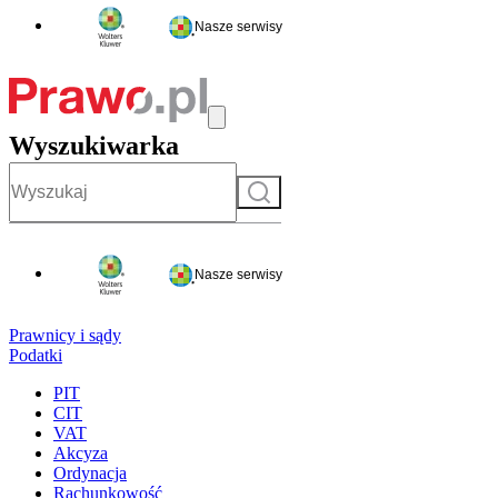
Nasze serwisy
Wyszukiwarka
Szukaj
Nasze serwisy
Prawnicy i sądy
Podatki
PIT
CIT
VAT
Akcyza
Ordynacja
Rachunkowość