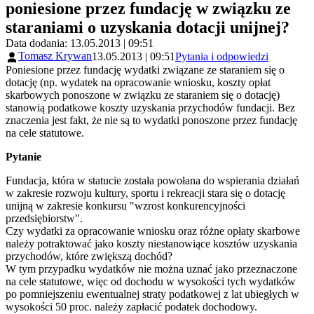
poniesione przez fundację w związku ze
staraniami o uzyskania dotacji unijnej?
Data dodania: 13.05.2013 | 09:51
Tomasz Krywan
13.05.2013 | 09:51
Pytania i odpowiedzi
Poniesione przez fundację wydatki związane ze staraniem się o
dotację (np. wydatek na opracowanie wniosku, koszty opłat
skarbowych ponoszone w związku ze staraniem się o dotację)
stanowią podatkowe koszty uzyskania przychodów fundacji. Bez
znaczenia jest fakt, że nie są to wydatki ponoszone przez fundację
na cele statutowe.
Pytanie
Fundacja, która w statucie została powołana do wspierania działań
w zakresie rozwoju kultury, sportu i rekreacji stara się o dotację
unijną w zakresie konkursu "wzrost konkurencyjności
przedsiębiorstw".
Czy wydatki za opracowanie wniosku oraz różne opłaty skarbowe
należy potraktować jako koszty niestanowiące kosztów uzyskania
przychodów, które zwiększą dochód?
W tym przypadku wydatków nie można uznać jako przeznaczone
na cele statutowe, więc od dochodu w wysokości tych wydatków
po pomniejszeniu ewentualnej straty podatkowej z lat ubiegłych w
wysokości 50 proc. należy zapłacić podatek dochodowy.