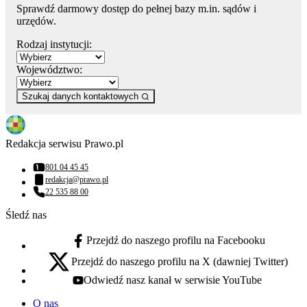
Sprawdź darmowy dostęp do pełnej bazy m.in. sądów i
urzędów.
Rodzaj instytucji:
Województwo:
Szukaj danych kontaktowych
Redakcja serwisu Prawo.pl
801 04 45 45
Numer telefonu:
redakcja@prawo.pl
Adres email:
22 535 88 00
Numer telefonu:
Śledź nas
Przejdź do naszego profilu na Facebooku
facebook - otwiera się w nowej karcie
Przejdź do naszego profilu na X (dawniej Twitter)
x - otwiera się w nowej karcie
Odwiedź nasz kanał w serwisie YouTube
youtube - otwiera się w nowej karcie
O nas