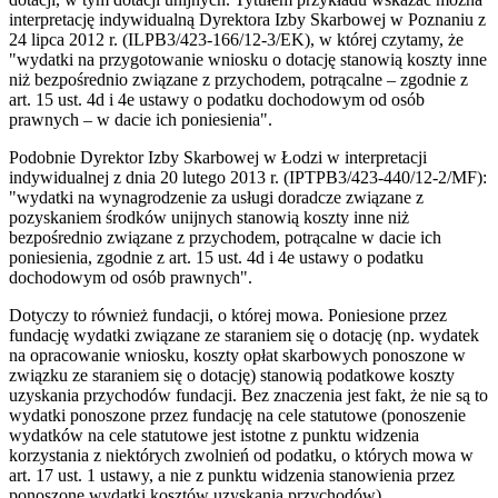
interpretację indywidualną Dyrektora Izby Skarbowej w Poznaniu z
24 lipca 2012 r. (ILPB3/423-166/12-3/EK), w której czytamy, że
"wydatki na przygotowanie wniosku o dotację stanowią koszty inne
niż bezpośrednio związane z przychodem, potrącalne – zgodnie z
art. 15 ust. 4d i 4e ustawy o podatku dochodowym od osób
prawnych – w dacie ich poniesienia".
Podobnie Dyrektor Izby Skarbowej w Łodzi w interpretacji
indywidualnej z dnia 20 lutego 2013 r. (IPTPB3/423-440/12-2/MF):
"wydatki na wynagrodzenie za usługi doradcze związane z
pozyskaniem środków unijnych stanowią koszty inne niż
bezpośrednio związane z przychodem, potrącalne w dacie ich
poniesienia, zgodnie z art. 15 ust. 4d i 4e ustawy o podatku
dochodowym od osób prawnych".
Dotyczy to również fundacji, o której mowa. Poniesione przez
fundację wydatki związane ze staraniem się o dotację (np. wydatek
na opracowanie wniosku, koszty opłat skarbowych ponoszone w
związku ze staraniem się o dotację) stanowią podatkowe koszty
uzyskania przychodów fundacji. Bez znaczenia jest fakt, że nie są to
wydatki ponoszone przez fundację na cele statutowe (ponoszenie
wydatków na cele statutowe jest istotne z punktu widzenia
korzystania z niektórych zwolnień od podatku, o których mowa w
art. 17 ust. 1 ustawy, a nie z punktu widzenia stanowienia przez
ponoszone wydatki kosztów uzyskania przychodów).