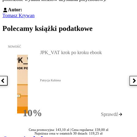
Autor:
Tomasz Krywan
Polecamy książki podatkowe
Przejdź do: JPK_VAT krok po kroku ebook, Patrycja Kubiesa - otw
NOWOŚĆ
JPK_VAT krok po kroku ebook
Patrycja Kubiesa
Poprzednia książka
N
10%
Sprawdź
Rabatu
Cena promocyjna: 143,10 zł |
Cena regularna: 159,00 zł
Najniższa cena w ostatnich 30 dniach: 119,25 zł