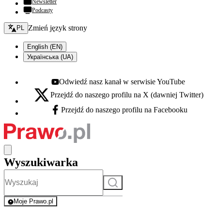
Newsletter
Podcasty
Zmień język - bieżący:
Zmień język strony
PL
English (EN)
Українська (UA)
Odwiedź nasz kanał w serwisie YouTube
Youtube - otwiera się w nowej karcie
Przejdź do naszego profilu na X (dawniej Twitter)
X - otwiera się w nowej karcie
Przejdź do naszego profilu na Facebooku
Facebook - otwiera się w nowej karcie
Wyszukiwarka
Szukaj
Moje Prawo.pl
- rejestracja i logowanie do serwisu