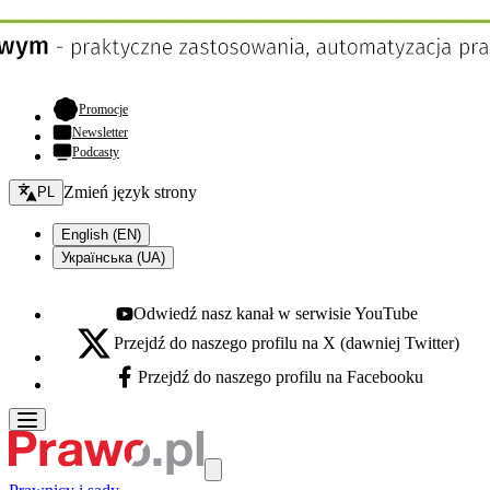
- otwiera się w nowej karcie
Promocje
Newsletter
Podcasty
Zmień język - bieżący:
Zmień język strony
PL
English (EN)
Українська (UA)
Odwiedź nasz kanał w serwisie YouTube
Youtube - otwiera się w nowej karcie
Przejdź do naszego profilu na X (dawniej Twitter)
X - otwiera się w nowej karcie
Przejdź do naszego profilu na Facebooku
Facebook - otwiera się w nowej karcie