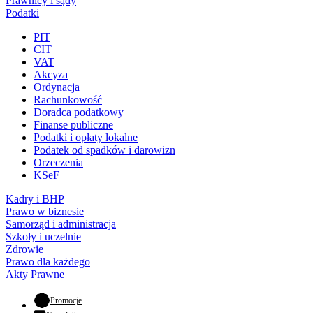
Prawnicy i sądy
Podatki
PIT
CIT
VAT
Akcyza
Ordynacja
Rachunkowość
Doradca podatkowy
Finanse publiczne
Podatki i opłaty lokalne
Podatek od spadków i darowizn
Orzeczenia
KSeF
Kadry i BHP
Prawo w biznesie
Samorząd i administracja
Szkoły i uczelnie
Zdrowie
Prawo dla każdego
Akty Prawne
- otwiera się w nowej karcie
Promocje