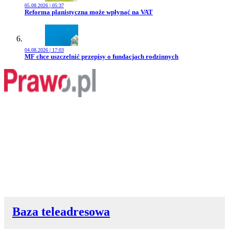
05.08.2026 | 05:37
Przejdź do artykułu:
Reforma planistyczna może wpłynąć na VAT
04.08.2026 | 17:03
Przejdź do artykułu:
MF chce uszczelnić przepisy o fundacjach rodzinnych
Baza teleadresowa