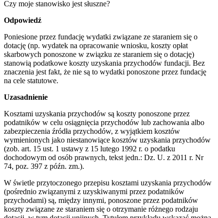
Czy moje stanowisko jest słuszne?
Odpowiedź
Poniesione przez fundację wydatki związane ze staraniem się o
dotację (np. wydatek na opracowanie wniosku, koszty opłat
skarbowych ponoszone w związku ze staraniem się o dotację)
stanowią podatkowe koszty uzyskania przychodów fundacji. Bez
znaczenia jest fakt, że nie są to wydatki ponoszone przez fundację
na cele statutowe.
Uzasadnienie
Kosztami uzyskania przychodów są koszty ponoszone przez
podatników w celu osiągnięcia przychodów lub zachowania albo
zabezpieczenia źródła przychodów, z wyjątkiem kosztów
wymienionych jako niestanowiące kosztów uzyskania przychodów
(zob. art. 15 ust. 1 ustawy z 15 lutego 1992 r. o podatku
dochodowym od osób prawnych, tekst jedn.: Dz. U. z 2011 r. Nr
74, poz. 397 z późn. zm.).
W świetle przytoczonego przepisu kosztami uzyskania przychodów
(pośrednio związanymi z uzyskiwanymi przez podatników
przychodami) są, między innymi, ponoszone przez podatników
koszty związane ze staraniem się o otrzymanie różnego rodzaju
dotacji, w tym dotacji unijnych. Tytułem przykładu wskazać można