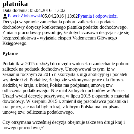
płatnika
Data dodania: 05.04.2016 | 13:02
Paweł Ziółkowski
05.04.2016 | 13:02
Pytania i odpowiedzi
Decyzja w sprawie zaniechania poboru zaliczek na podatek
dochodowy dotyczy konkretnego płatnika podatku dochodowego.
Zmiana pracodawcy powoduje, że dotychczasowa decyzja staje się
bezprzedmiotowa - wyjaśnia ekspert Vademecum Głównego
Księgowego.
Pytanie
Podatnik w 2015 r. złożył do urzędu wniosek o zaniechanie poboru
zaliczek na podatek dochodowy. Umotywował to tym, iż w
zeznaniu rocznym za 2015 r. skorzysta z ulgi abolicyjnej i podatek
wyniesie 0 zł. Podał też, że będzie wykonywał prace dla firmy z
siedzibą w kraju, z którą Polska ma podpisaną umowę tzw.
odliczenia podatkowego. Nie miał żadnych dochodów w Polsce.
Urząd wydał decyzję pozytywną w lipcu 2015 r. oparciu o materiał
dowodowy. W sierpniu 2015 r. zmienił się pracodawca podatnika i
kraj pracy, ale nadal był to kraj, z którym Polska ma podpisaną
umowę tzw. odliczenia podatkowego.
Czy otrzymana wcześniej decyzja obejmuje także ten drugi kraj i
nowego pracodawcę?