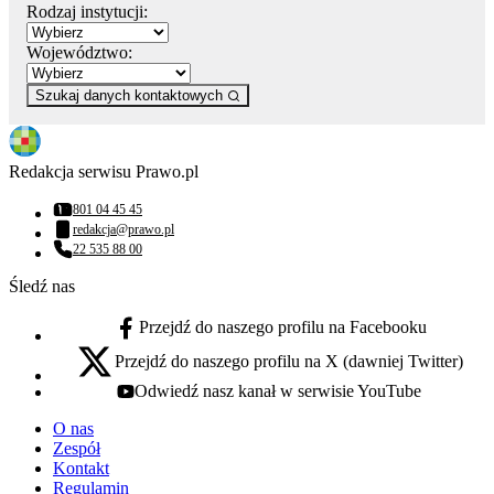
Rodzaj instytucji:
Województwo:
Szukaj danych kontaktowych
Redakcja serwisu Prawo.pl
801 04 45 45
Numer telefonu:
redakcja@prawo.pl
Adres email:
22 535 88 00
Numer telefonu:
Śledź nas
Przejdź do naszego profilu na Facebooku
facebook - otwiera się w nowej karcie
Przejdź do naszego profilu na X (dawniej Twitter)
x - otwiera się w nowej karcie
Odwiedź nasz kanał w serwisie YouTube
youtube - otwiera się w nowej karcie
O nas
Zespół
Kontakt
Regulamin