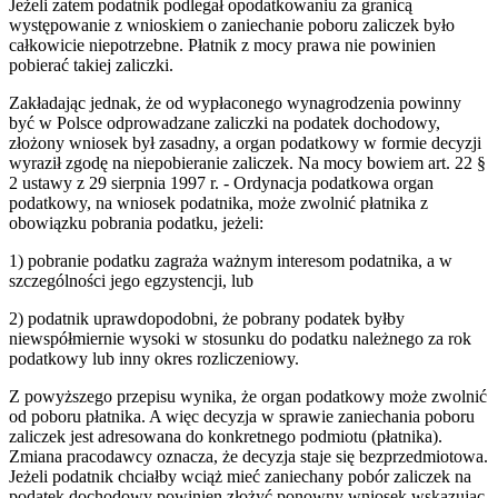
Jeżeli zatem podatnik podlegał opodatkowaniu za granicą
występowanie z wnioskiem o zaniechanie poboru zaliczek było
całkowicie niepotrzebne. Płatnik z mocy prawa nie powinien
pobierać takiej zaliczki.
Zakładając jednak, że od wypłaconego wynagrodzenia powinny
być w Polsce odprowadzane zaliczki na podatek dochodowy,
złożony wniosek był zasadny, a organ podatkowy w formie decyzji
wyraził zgodę na niepobieranie zaliczek. Na mocy bowiem art. 22 §
2 ustawy z 29 sierpnia 1997 r. - Ordynacja podatkowa organ
podatkowy, na wniosek podatnika, może zwolnić płatnika z
obowiązku pobrania podatku, jeżeli:
1) pobranie podatku zagraża ważnym interesom podatnika, a w
szczególności jego egzystencji, lub
2) podatnik uprawdopodobni, że pobrany podatek byłby
niewspółmiernie wysoki w stosunku do podatku należnego za rok
podatkowy lub inny okres rozliczeniowy.
Z powyższego przepisu wynika, że organ podatkowy może zwolnić
od poboru płatnika. A więc decyzja w sprawie zaniechania poboru
zaliczek jest adresowana do konkretnego podmiotu (płatnika).
Zmiana pracodawcy oznacza, że decyzja staje się bezprzedmiotowa.
Jeżeli podatnik chciałby wciąż mieć zaniechany pobór zaliczek na
podatek dochodowy powinien złożyć ponowny wniosek wskazując