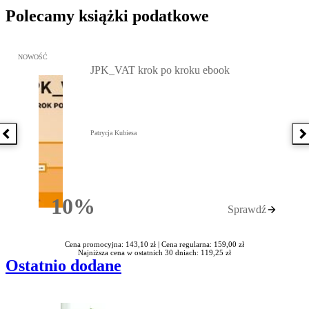
Polecamy książki podatkowe
Przejdź do: JPK_VAT krok po kroku ebook, Patrycja Kubiesa - otw
NOWOŚĆ
JPK_VAT krok po kroku ebook
Patrycja Kubiesa
Poprzednia książka
N
10%
Sprawdź
Rabatu
Cena promocyjna: 143,10 zł |
Cena regularna: 159,00 zł
Najniższa cena w ostatnich 30 dniach: 119,25 zł
Ostatnio dodane