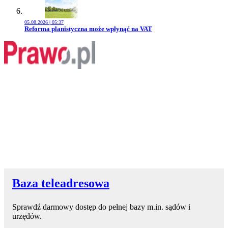
05.08.2026 | 05:37
Przejdź do artykułu:
Reforma planistyczna może wpłynąć na VAT
Baza teleadresowa
Sprawdź darmowy dostęp do pełnej bazy m.in. sądów i
urzędów.