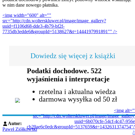
w nim dane nowego płatnika.
<img width="600" alt=""
src="http://cdn.wolterskluwer.pl/image/image_gallery?
uuid=f1106d68-dde3-4b79-bf2f-
7735db3edde6&groupId=5138627&t=1444197991891"" />
Dowiedz się więcej z książki
Podatki dochodowe. 522
wyjaśnienia i interpretacje
rzetelna i aktualna wiedza
darmowa wysyłka od 50 zł
<img alt="
src="http://cdn.wolterskluwer.pl/image/image_gallery
uuid=6b070cfe-54cf-4c47-956e
Autor:
cb29ae6c0edc&groupId=5137659&t=1432631374754"/
Paweł Ziółkowski
/