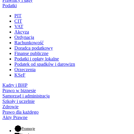
Prawnicy i sądy
Podatki
PIT
CIT
VAT
Akcyza
Ordynacja
Rachunkowość
Doradca podatkowy
Finanse publiczne
Podatki i opłaty lokalne
Podatek od spadków i darowizn
Orzeczenia
KSeF
Kadry i BHP
Prawo w biznesie
Samorząd i administracja
Szkoły i uczelnie
Zdrowie
Prawo dla każdego
Akty Prawne
- otwiera się w nowej karcie
Promocje