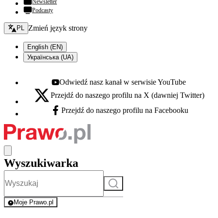
Newsletter
Podcasty
Zmień język - bieżący:
Zmień język strony
PL
English (EN)
Українська (UA)
Odwiedź nasz kanał w serwisie YouTube
Youtube - otwiera się w nowej karcie
Przejdź do naszego profilu na X (dawniej Twitter)
X - otwiera się w nowej karcie
Przejdź do naszego profilu na Facebooku
Facebook - otwiera się w nowej karcie
Wyszukiwarka
Szukaj
Moje Prawo.pl
- rejestracja i logowanie do serwisu