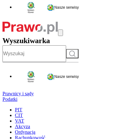
Nasze serwisy
Wyszukiwarka
Szukaj
Nasze serwisy
Prawnicy i sądy
Podatki
PIT
CIT
VAT
Akcyza
Ordynacja
Rachunkowość