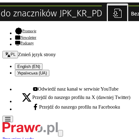
- otwiera się w nowej karcie
Promocje
Newsletter
Podcasty
Zmień język - bieżący:
Zmień język strony
PL
English (EN)
Українська (UA)
Odwiedź nasz kanał w serwisie YouTube
Youtube - otwiera się w nowej karcie
Przejdź do naszego profilu na X (dawniej Twitter)
X - otwiera się w nowej karcie
Przejdź do naszego profilu na Facebooku
Facebook - otwiera się w nowej karcie