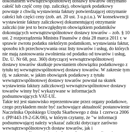
dokonaniem wewnątrzwspólnotowej dostawy towarów otrzymano
całość lub część ceny (np. zaliczkę), obowiązek podatkowy
powstaje z chwilą wystawienia faktury potwierdzającej otrzymanie
całości lub części ceny (zob. art. 20 ust. 3 u.p.t.u.). W konsekwencji
wystawienie faktury zaliczkowej dokumentującej otrzymanie
zaliczki (nie jest to bezwzględnym obowiązkiem podatników
dokonujących wewnątrzwspólnotowe dostawy towarów – zob. § 10
ust. 2 rozporządzenia Ministra Finansów z dnia 28 marca 2011 r. w
sprawie zwrotu podatku niektórym podatnikom, wystawiania faktur,
sposobu ich przechowywania oraz listy towarów i usług, do których
nie mają zastosowania zwolnienia od podatku od towarów i usług,
Dz. U. Nr 68, poz. 360) dotyczącej wewnątrzwspólnotowej
dostawy towarów skutkuje powstaniem obowiązku podatkowego z
tytułu tej wewnątrzwspólnotowej dostawy towarów. W zakresie tym
(tj. w zakresie, w jakim obowiązek podatkowy z tytułu
wewnątrzwspólnotowej dostawy towarów powstał na skutek
wystawienia faktury zaliczkowej) wewnątrzwspólnotowe dostawy
towarów winny być wykazywane w informacjach
podsumowujących VAT-UE.
Takie też jest stanowisko reprezentowane przez organy podatkowe,
czego przykładem może być zachowujące aktualność postanowienie
Naczelnika Opolskiego Urzędu Skarbowego z dnia 1 czerwca 2006
r. (PP/443-19-2-GK/06), w którym czytamy, że "w informacji
podsumowującej należy wykazać zaliczki dotyczące zarówno
wewnątrzwspólnotowych dostaw towarów, jak i