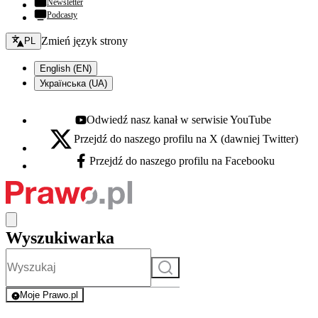
Newsletter
Podcasty
Zmień język - bieżący:
Zmień język strony
PL
English (EN)
Українська (UA)
Odwiedź nasz kanał w serwisie YouTube
Youtube - otwiera się w nowej karcie
Przejdź do naszego profilu na X (dawniej Twitter)
X - otwiera się w nowej karcie
Przejdź do naszego profilu na Facebooku
Facebook - otwiera się w nowej karcie
Wyszukiwarka
Szukaj
Moje Prawo.pl
- rejestracja i logowanie do serwisu