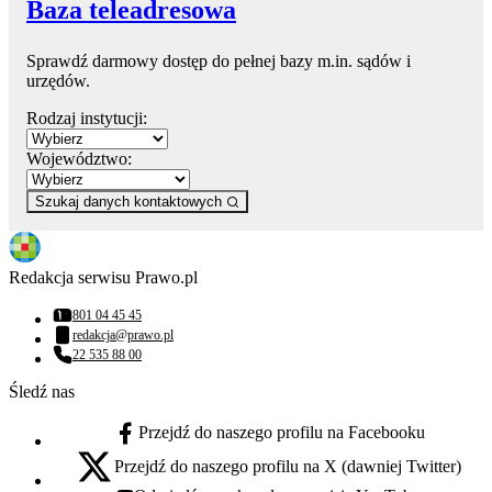
Baza teleadresowa
Sprawdź darmowy dostęp do pełnej bazy m.in. sądów i
urzędów.
Rodzaj instytucji:
Województwo:
Szukaj danych kontaktowych
Redakcja serwisu Prawo.pl
801 04 45 45
Numer telefonu:
redakcja@prawo.pl
Adres email:
22 535 88 00
Numer telefonu:
Śledź nas
Przejdź do naszego profilu na Facebooku
facebook - otwiera się w nowej karcie
Przejdź do naszego profilu na X (dawniej Twitter)
x - otwiera się w nowej karcie