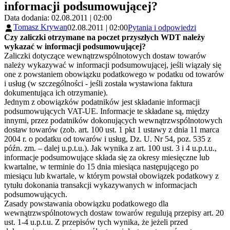
informacji podsumowującej?
Data dodania: 02.08.2011 | 02:00
Tomasz Krywan
02.08.2011 | 02:00
Pytania i odpowiedzi
Czy zaliczki otrzymane na poczet przyszłych WDT należy
wykazać w informacji podsumowującej?
Zaliczki dotyczące wewnątrzwspólnotowych dostaw towarów
należy wykazywać w informacji podsumowującej, jeśli wiązały się
one z powstaniem obowiązku podatkowego w podatku od towarów
i usług (w szczególności - jeśli została wystawiona faktura
dokumentująca ich otrzymanie).
Jednym z obowiązków podatników jest składanie informacji
podsumowujących VAT-UE. Informacje te składane są, między
innymi, przez podatników dokonujących wewnątrzwspólnotowych
dostaw towarów (zob. art. 100 ust. 1 pkt 1 ustawy z dnia 11 marca
2004 r. o podatku od towarów i usług, Dz. U. Nr 54, poz. 535 z
późn. zm. – dalej u.p.t.u.). Jak wynika z art. 100 ust. 3 i 4 u.p.t.u.,
informacje podsumowujące składa się za okresy miesięczne lub
kwartalne, w terminie do 15 dnia miesiąca następującego po
miesiącu lub kwartale, w którym powstał obowiązek podatkowy z
tytułu dokonania transakcji wykazywanych w informacjach
podsumowujących.
Zasady powstawania obowiązku podatkowego dla
wewnątrzwspólnotowych dostaw towarów regulują przepisy art. 20
ust. 1-4 u.p.t.u. Z przepisów tych wynika, że jeżeli przed