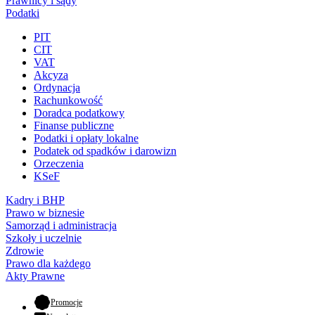
Prawnicy i sądy
Podatki
PIT
CIT
VAT
Akcyza
Ordynacja
Rachunkowość
Doradca podatkowy
Finanse publiczne
Podatki i opłaty lokalne
Podatek od spadków i darowizn
Orzeczenia
KSeF
Kadry i BHP
Prawo w biznesie
Samorząd i administracja
Szkoły i uczelnie
Zdrowie
Prawo dla każdego
Akty Prawne
- otwiera się w nowej karcie
Promocje