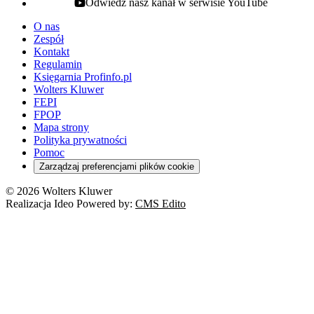
Odwiedź nasz kanał w serwisie YouTube
youtube - otwiera się w nowej karcie
O nas
Zespół
Kontakt
Regulamin
Księgarnia Profinfo.pl
Wolters Kluwer
FEPI
FPOP
Mapa strony
Polityka prywatności
Pomoc
Zarządzaj preferencjami plików cookie
© 2026 Wolters Kluwer
Realizacja Ideo Powered by:
CMS Edito