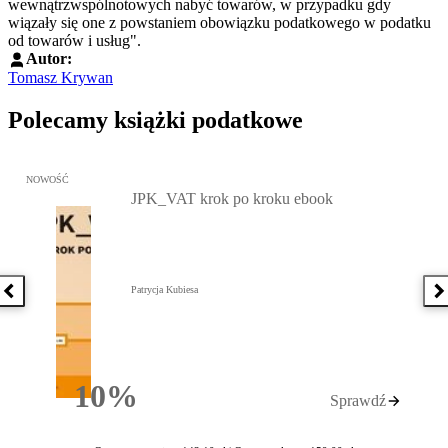
wewnątrzwspólnotowych nabyć towarów, w przypadku gdy
wiązały się one z powstaniem obowiązku podatkowego w podatku
od towarów i usług".
Autor:
Tomasz Krywan
Polecamy książki podatkowe
Przejdź do: JPK_VAT krok po kroku ebook, Patrycja Kubiesa - otw
NOWOŚĆ
JPK_VAT krok po kroku ebook
Patrycja Kubiesa
Poprzednia książka
N
10%
Sprawdź
Rabatu