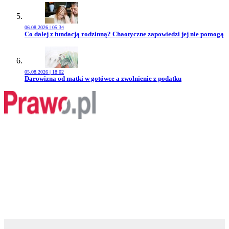
06.08.2026 | 05:34
Przejdź do artykułu:
Co dalej z fundacją rodzinną? Chaotyczne zapowiedzi jej nie pomogą
05.08.2026 | 18:02
Przejdź do artykułu:
Darowizna od matki w gotówce a zwolnienie z podatku