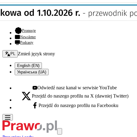
- otwiera się w nowej karcie
Promocje
Newsletter
Podcasty
Zmień język - bieżący:
Zmień język strony
PL
English (EN)
Українська (UA)
Odwiedź nasz kanał w serwisie YouTube
Youtube - otwiera się w nowej karcie
Przejdź do naszego profilu na X (dawniej Twitter)
X - otwiera się w nowej karcie
Przejdź do naszego profilu na Facebooku
Facebook - otwiera się w nowej karcie