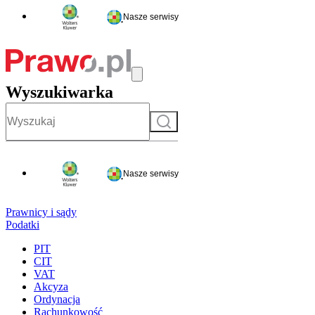
Nasze serwisy
Wyszukiwarka
Szukaj
Nasze serwisy
Prawnicy i sądy
Podatki
PIT
CIT
VAT
Akcyza
Ordynacja
Rachunkowość