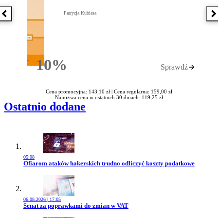
Patrycja Kubiesa
Poprzednia książka
N
10%
Sprawdź
Rabatu
Cena promocyjna: 143,10 zł |
Cena regularna: 159,00 zł
Najniższa cena w ostatnich 30 dniach: 119,25 zł
Ostatnio dodane
05:08
Przejdź do artykułu:
Ofiarom ataków hakerskich trudno odliczyć koszty podatkowe
06.08.2026 | 17:05
Przejdź do artykułu:
Senat za poprawkami do zmian w VAT