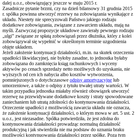
dalej u.o.r., obowiązujący jeszcze w maju 2015 r.
Zasadnicze pytanie brzmi, czy na dzień bilansowy 31 grudnia 2015
r. spółka powinna utworzyć rezerwy na zobowiązania wynikające z
układu. Niestety nie sprecyzowali Państwo jakiego rodzaju
dodatkowe zobowiązania, związane z zawarciem układu, mają na
myśli. Zazwyczaj propozycje układowe zawierały pewnego rodzaju
„ulgi” związane ze spłatą zobowiązań przez dłużnika, który z kolei
zobowiązywał się wypełnić w określonym terminie uzgodnienia
objęte układem.
Jeżeli założenie kontynuacji działalności, m.in. na skutek orzeczenia
upadłości likwidacyjnej, nie byłoby zasadne, to jednostka byłaby
zobowiązana do zamknięcia ksiąg rachunkowych i wyceny
aktywów po cenach sprzedaży netto możliwych do uzyskania, nie
wyższych od cen ich nabycia albo kosztów wytworzenia,
pomniejszonych o dotychczasowe
odpisy amortyzacyjne
lub
umorzeniowe, a także o odpisy z tytułu trwałej utraty wartości. W
takim przypadku jednostka miałaby również obowiązek utworzyć
rezerwę na przewidywane dodatkowe koszty i straty spowodowane
zaniechaniem lub utratą zdolności do kontynuowania działalności.
Orzeczenie upadłości z możliwością zawarcia układu nie oznacza,
że założenie kontynuacji działalności, o którym mowa w art. 5 ust. 2
u.o.r., jest niezasadne. Spółka potwierdziła, że jest zdolna do
kontynuowania działalności prowadząc normalną działalność
produkcyjną i jak stwierdziła nie ma podstaw do uznania braku
możliwości kontynuowania działalności przez spółkę. Poza tym