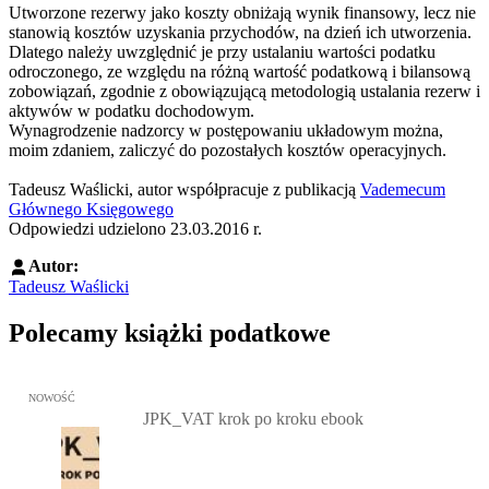
Utworzone rezerwy jako koszty obniżają wynik finansowy, lecz nie
stanowią kosztów uzyskania przychodów, na dzień ich utworzenia.
Dlatego należy uwzględnić je przy ustalaniu wartości podatku
odroczonego, ze względu na różną wartość podatkową i bilansową
zobowiązań, zgodnie z obowiązującą metodologią ustalania rezerw i
aktywów w podatku dochodowym.
Wynagrodzenie nadzorcy w postępowaniu układowym można,
moim zdaniem, zaliczyć do pozostałych kosztów operacyjnych.
Tadeusz Waślicki, autor współpracuje z publikacją
Vademecum
Głównego Księgowego
Odpowiedzi udzielono 23.03.2016 r.
Autor:
Tadeusz Waślicki
Polecamy książki podatkowe
Przejdź do: JPK_VAT krok po kroku ebook, Patrycja Kubiesa - otw
NOWOŚĆ
JPK_VAT krok po kroku ebook