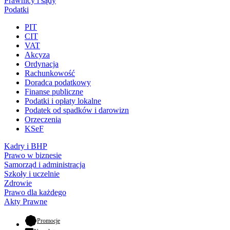
Prawnicy i sądy
Podatki
PIT
CIT
VAT
Akcyza
Ordynacja
Rachunkowość
Doradca podatkowy
Finanse publiczne
Podatki i opłaty lokalne
Podatek od spadków i darowizn
Orzeczenia
KSeF
Kadry i BHP
Prawo w biznesie
Samorząd i administracja
Szkoły i uczelnie
Zdrowie
Prawo dla każdego
Akty Prawne
- otwiera się w nowej karcie
Promocje