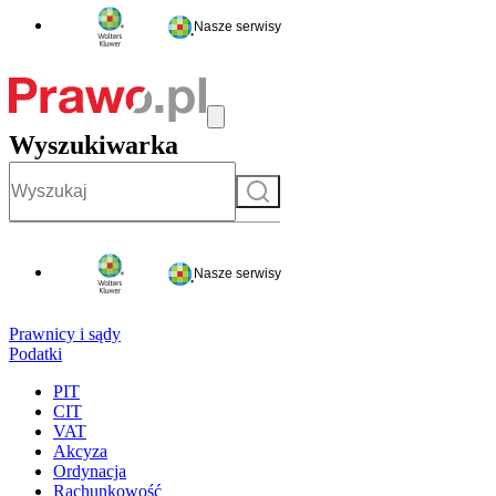
Nasze serwisy
Wyszukiwarka
Szukaj
Nasze serwisy
Prawnicy i sądy
Podatki
PIT
CIT
VAT
Akcyza
Ordynacja
Rachunkowość