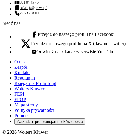
801 04 45 45
Numer telefonu:
redakcja@prawo.pl
Adres email:
22 535 88 00
Numer telefonu:
Śledź nas
Przejdź do naszego profilu na Facebooku
facebook - otwiera się w nowej karcie
Przejdź do naszego profilu na X (dawniej Twitter)
x - otwiera się w nowej karcie
Odwiedź nasz kanał w serwisie YouTube
youtube - otwiera się w nowej karcie
O nas
Zespół
Kontakt
Regulamin
Księgarnia Profinfo.pl
Wolters Kluwer
FEPI
FPOP
Mapa strony
Polityka prywatności
Pomoc
Zarządzaj preferencjami plików cookie
© 2026 Wolters Kluwer