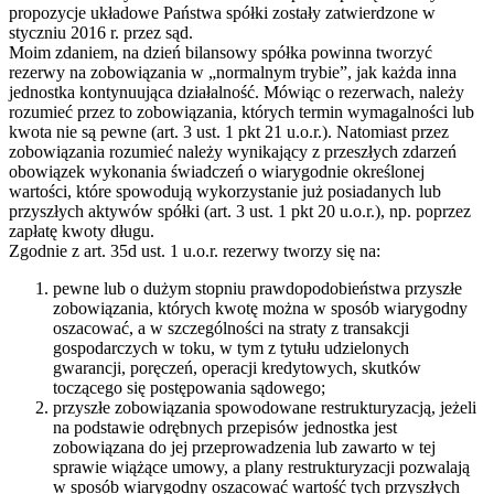
propozycje układowe Państwa spółki zostały zatwierdzone w
styczniu 2016 r. przez sąd.
Moim zdaniem, na dzień bilansowy spółka powinna tworzyć
rezerwy na zobowiązania w „normalnym trybie”, jak każda inna
jednostka kontynuująca działalność. Mówiąc o rezerwach, należy
rozumieć przez to zobowiązania, których termin wymagalności lub
kwota nie są pewne (art. 3 ust. 1 pkt 21 u.o.r.). Natomiast przez
zobowiązania rozumieć należy wynikający z przeszłych zdarzeń
obowiązek wykonania świadczeń o wiarygodnie określonej
wartości, które spowodują wykorzystanie już posiadanych lub
przyszłych aktywów spółki (art. 3 ust. 1 pkt 20 u.o.r.), np. poprzez
zapłatę kwoty długu.
Zgodnie z art. 35d ust. 1 u.o.r. rezerwy tworzy się na:
pewne lub o dużym stopniu prawdopodobieństwa przyszłe
zobowiązania, których kwotę można w sposób wiarygodny
oszacować, a w szczególności na straty z transakcji
gospodarczych w toku, w tym z tytułu udzielonych
gwarancji, poręczeń, operacji kredytowych, skutków
toczącego się postępowania sądowego;
przyszłe zobowiązania spowodowane restrukturyzacją, jeżeli
na podstawie odrębnych przepisów jednostka jest
zobowiązana do jej przeprowadzenia lub zawarto w tej
sprawie wiążące umowy, a plany restrukturyzacji pozwalają
w sposób wiarygodny oszacować wartość tych przyszłych