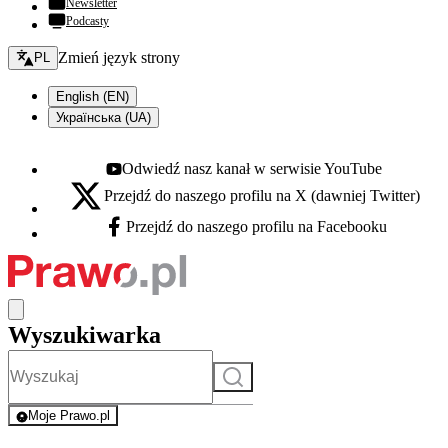
Newsletter
Podcasty
Zmień język - bieżący:
Zmień język strony
PL
English (EN)
Українська (UA)
Odwiedź nasz kanał w serwisie YouTube
Youtube - otwiera się w nowej karcie
Przejdź do naszego profilu na X (dawniej Twitter)
X - otwiera się w nowej karcie
Przejdź do naszego profilu na Facebooku
Facebook - otwiera się w nowej karcie
Wyszukiwarka
Szukaj
Moje Prawo.pl
- rejestracja i logowanie do serwisu