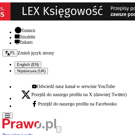
- otwiera się w nowej karcie
Promocje
Newsletter
Podcasty
Zmień język - bieżący:
Zmień język strony
PL
English (EN)
Українська (UA)
Odwiedź nasz kanał w serwisie YouTube
Youtube - otwiera się w nowej karcie
Przejdź do naszego profilu na X (dawniej Twitter)
X - otwiera się w nowej karcie
Przejdź do naszego profilu na Facebooku
Facebook - otwiera się w nowej karcie