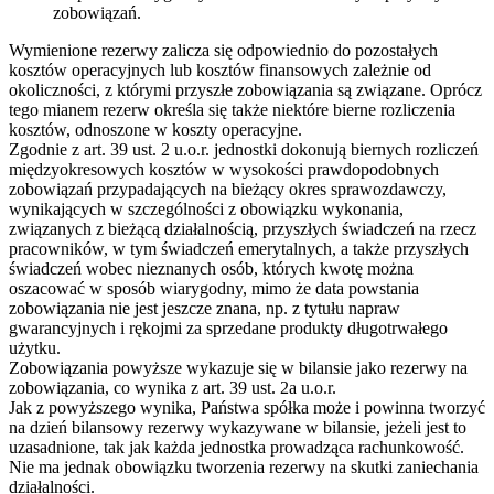
zobowiązań.
Wymienione rezerwy zalicza się odpowiednio do pozostałych
kosztów operacyjnych lub kosztów finansowych zależnie od
okoliczności, z którymi przyszłe zobowiązania są związane. Oprócz
tego mianem rezerw określa się także niektóre bierne rozliczenia
kosztów, odnoszone w koszty operacyjne.
Zgodnie z art. 39 ust. 2 u.o.r. jednostki dokonują biernych rozliczeń
międzyokresowych kosztów w wysokości prawdopodobnych
zobowiązań przypadających na bieżący okres sprawozdawczy,
wynikających w szczególności z obowiązku wykonania,
związanych z bieżącą działalnością, przyszłych świadczeń na rzecz
pracowników, w tym świadczeń emerytalnych, a także przyszłych
świadczeń wobec nieznanych osób, których kwotę można
oszacować w sposób wiarygodny, mimo że data powstania
zobowiązania nie jest jeszcze znana, np. z tytułu napraw
gwarancyjnych i rękojmi za sprzedane produkty długotrwałego
użytku.
Zobowiązania powyższe wykazuje się w bilansie jako rezerwy na
zobowiązania, co wynika z art. 39 ust. 2a u.o.r.
Jak z powyższego wynika, Państwa spółka może i powinna tworzyć
na dzień bilansowy rezerwy wykazywane w bilansie, jeżeli jest to
uzasadnione, tak jak każda jednostka prowadząca rachunkowość.
Nie ma jednak obowiązku tworzenia rezerwy na skutki zaniechania
działalności.