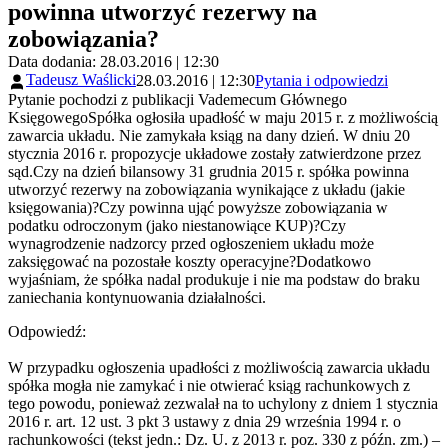
powinna utworzyć rezerwy na
zobowiązania?
Data dodania: 28.03.2016 | 12:30
Tadeusz Waślicki
28.03.2016 | 12:30
Pytania i odpowiedzi
Pytanie pochodzi z publikacji Vademecum Głównego
KsięgowegoSpółka ogłosiła upadłość w maju 2015 r. z możliwością
zawarcia układu. Nie zamykała ksiąg na dany dzień. W dniu 20
stycznia 2016 r. propozycje układowe zostały zatwierdzone przez
sąd.Czy na dzień bilansowy 31 grudnia 2015 r. spółka powinna
utworzyć rezerwy na zobowiązania wynikające z układu (jakie
księgowania)?Czy powinna ująć powyższe zobowiązania w
podatku odroczonym (jako niestanowiące KUP)?Czy
wynagrodzenie nadzorcy przed ogłoszeniem układu może
zaksięgować na pozostałe koszty operacyjne?Dodatkowo
wyjaśniam, że spółka nadal produkuje i nie ma podstaw do braku
zaniechania kontynuowania działalności.
Odpowiedź:
W przypadku ogłoszenia upadłości z możliwością zawarcia układu
spółka mogła nie zamykać i nie otwierać ksiąg rachunkowych z
tego powodu, ponieważ zezwalał na to uchylony z dniem 1 stycznia
2016 r. art. 12 ust. 3 pkt 3 ustawy z dnia 29 września 1994 r. o
rachunkowości (tekst jedn.: Dz. U. z 2013 r. poz. 330 z późn. zm.) –