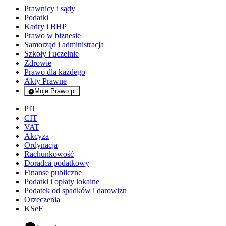
Prawnicy i sądy
Podatki
Kadry i BHP
Prawo w biznesie
Samorząd i administracja
Szkoły i uczelnie
Zdrowie
Prawo dla każdego
Akty Prawne
Moje Prawo.pl
- rejestracja i logowanie do serwisu
PIT
CIT
VAT
Akcyza
Ordynacja
Rachunkowość
Doradca podatkowy
Finanse publiczne
Podatki i opłaty lokalne
Podatek od spadków i darowizn
Orzeczenia
KSeF