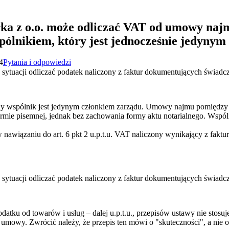
ka z o.o. może odliczać VAT od umowy naj
pólnikiem, który jest jednocześnie jedynym
4
Pytania i odpowiedzi
 sytuacji odliczać podatek naliczony z faktur dokumentujących świadc
ny wspólnik jest jedynym członkiem zarządu. Umowy najmu pomiędzy 
rmie pisemnej, jednak bez zachowania formy aktu notarialnego. Wspól
w nawiązaniu do art. 6 pkt 2 u.p.t.u. VAT naliczony wynikający z fakt
 sytuacji odliczać podatek naliczony z faktur dokumentujących świadc
datku od towarów i usług – dalej u.p.t.u., przepisów ustawy nie stosuj
 umowy. Zwrócić należy, że przepis ten mówi o "skuteczności", a nie