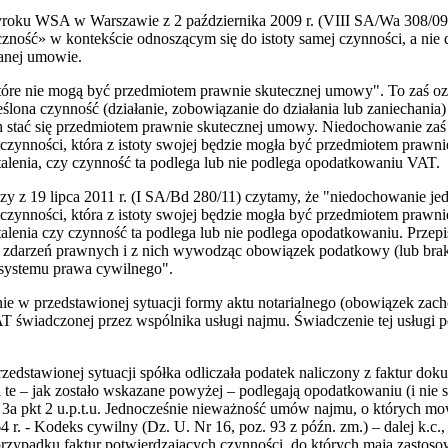
ku WSA w Warszawie z 2 października 2009 r. (VIII SA/Wa 308/09), "r
zność» w kontekście odnoszącym się do istoty samej czynności, a nie
ranej umowie.
które nie mogą być przedmiotem prawnie skutecznej umowy". To zaś o
eślona czynność (działanie, zobowiązanie do działania lub zaniechania)
 stać się przedmiotem prawnie skutecznej umowy. Niedochowanie zaś 
czynności, która z istoty swojej będzie mogła być przedmiotem prawni
talenia, czy czynność ta podlega lub nie podlega opodatkowaniu VAT.
z 19 lipca 2011 r. (I SA/Bd 280/11) czytamy, że "niedochowanie jed
czynności, która z istoty swojej będzie mogła być przedmiotem prawni
alenia czy czynność ta podlega lub nie podlega opodatkowaniu. Przepisy
 zdarzeń prawnych i z nich wywodząc obowiązek podatkowy (lub brak
systemu prawa cywilnego".
 w przedstawionej sytuacji formy aktu notarialnego (obowiązek zachow
AT świadczonej przez wspólnika usługi najmu. Świadczenie tej usługi
zedstawionej sytuacji spółka odliczała podatek naliczony z faktur do
te – jak zostało wskazane powyżej – podlegają opodatkowaniu (i nie są
t. 3a pkt 2 u.p.t.u. Jednocześnie nieważność umów najmu, o których m
4 r. - Kodeks cywilny (Dz. U. Nr 16, poz. 93 z późn. zm.) – dalej k.c.
rzypadku faktur potwierdzających czynności, do których mają zastosowan