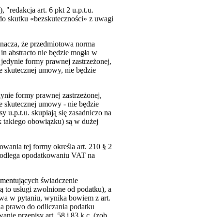
edakcja art. 6 pkt 2 u.p.t.u.
 do skutku «bezskuteczności» z uwagi
znacza, że przedmiotowa norma
 in abstracto nie będzie mogła w
jedynie formy prawnej zastrzeżonej,
e skutecznej umowy, nie będzie
ynie formy prawnej zastrzeżonej,
e skutecznej umowy - nie będzie
 u.p.t.u. skupiają się zasadniczo na
 takiego obowiązku) są w dużej
ania tej formy określa art. 210 § 2
 podlega opodatkowaniu VAT na
kumentujących świadczenie
 to usługi zwolnione od podatku), a
owa w pytaniu, wynika bowiem z art.
, a prawo do odliczania podatku
ie przepisy art. 58 i 83 k.c. (zob.