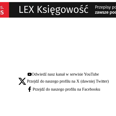
Odwiedź nasz kanał w serwisie YouTube
Youtube - otwiera się w nowej karcie
Przejdź do naszego profilu na X (dawniej Twitter)
X - otwiera się w nowej karcie
Przejdź do naszego profilu na Facebooku
Facebook - otwiera się w nowej karcie