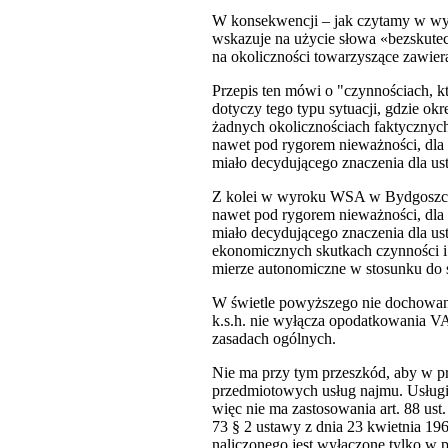
W konsekwencji – jak czytamy w wyro
wskazuje na użycie słowa «bezskutec
na okoliczności towarzyszące zawie
Przepis ten mówi o "czynnościach, 
dotyczy tego typu sytuacji, gdzie okr
żadnych okolicznościach faktycznych
nawet pod rygorem nieważności, dla 
miało decydującego znaczenia dla us
Z kolei w wyroku WSA w Bydgoszczy 
nawet pod rygorem nieważności, dla 
miało decydującego znaczenia dla ust
ekonomicznych skutkach czynności i
mierze autonomiczne w stosunku do 
W świetle powyższego nie dochowanie
k.s.h. nie wyłącza opodatkowania V
zasadach ogólnych.
Nie ma przy tym przeszkód, aby w pr
przedmiotowych usług najmu. Usługi 
więc nie ma zastosowania art. 88 us
73 § 2 ustawy z dnia 23 kwietnia 196
naliczonego jest wyłączone tylko w p