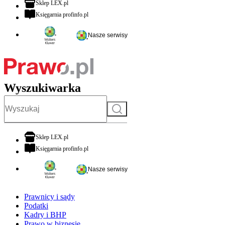
otwiera się w nowej karcie
Sklep LEX.pl
otwiera się w nowej karcie
Księgarnia profinfo.pl
Nasze serwisy
Wyszukiwarka
Szukaj
otwiera się w nowej karcie
Sklep LEX.pl
otwiera się w nowej karcie
Księgarnia profinfo.pl
Nasze serwisy
Prawnicy i sądy
Podatki
Kadry i BHP
Prawo w biznesie