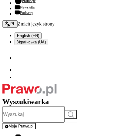
- otwiera się w nowej karcie
Promocje
Newsletter
Podcasty
Zmień język - bieżący:
Zmień język strony
PL
English (EN)
Українська (UA)
Wyszukiwarka
Szukaj
Moje Prawo.pl
- rejestracja i logowanie do serwisu