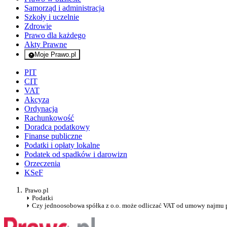
Samorząd i administracja
Szkoły i uczelnie
Zdrowie
Prawo dla każdego
Akty Prawne
Moje Prawo.pl
- rejestracja i logowanie do serwisu
PIT
CIT
VAT
Akcyza
Ordynacja
Rachunkowość
Doradca podatkowy
Finanse publiczne
Podatki i opłaty lokalne
Podatek od spadków i darowizn
Orzeczenia
KSeF
Prawo.pl
Podatki
Czy jednoosobowa spółka z o.o. może odliczać VAT od umowy najmu p