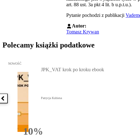
art. 88 ust. 3a pkt 4 lit. b u.p.t.u.).
Pytanie pochodzi z publikacji
Vadem
Autor:
Tomasz Krywan
Polecamy książki podatkowe
Przejdź do: JPK_VAT krok po kroku ebook, Patrycja Kubiesa - otw
NOWOŚĆ
JPK_VAT krok po kroku ebook
Patrycja Kubiesa
Poprzednia książka
10%
Rabatu