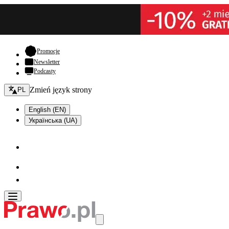
- otwiera się w nowej karcie
Promocje
Newsletter
Podcasty
Zmień język - bieżący:
Zmień język strony
PL
English (EN)
Українська (UA)