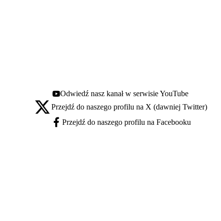
Odwiedź nasz kanał w serwisie YouTube
Youtube - otwiera się w nowej karcie
Przejdź do naszego profilu na X (dawniej Twitter)
X - otwiera się w nowej karcie
Przejdź do naszego profilu na Facebooku
Facebook - otwiera się w nowej karcie