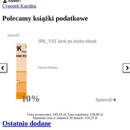
Autor:
Cygonek Karolina
Polecamy książki podatkowe
Przejdź do: JPK_VAT krok po kroku ebook, Patrycja Kubiesa - otw
NOWOŚĆ
JPK_VAT krok po kroku ebook
Patrycja Kubiesa
Poprzednia książka
N
10%
Sprawdź
Rabatu
Cena promocyjna: 143,10 zł |
Cena regularna: 159,00 zł
Najniższa cena w ostatnich 30 dniach: 119,25 zł
Ostatnio dodane