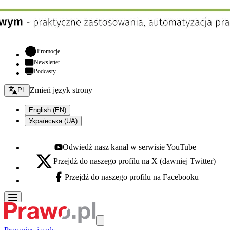
- otwiera się w nowej karcie
Promocje
Newsletter
Podcasty
Zmień język - bieżący:
Zmień język strony
PL
English (EN)
Українська (UA)
Odwiedź nasz kanał w serwisie YouTube
Youtube - otwiera się w nowej karcie
Przejdź do naszego profilu na X (dawniej Twitter)
X - otwiera się w nowej karcie
Przejdź do naszego profilu na Facebooku
Facebook - otwiera się w nowej karcie