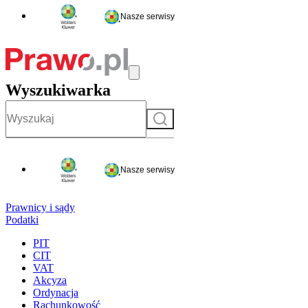
Nasze serwisy
Wyszukiwarka
Szukaj
Nasze serwisy
Prawnicy i sądy
Podatki
PIT
CIT
VAT
Akcyza
Ordynacja
Rachunkowość