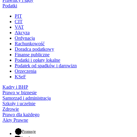
Prawnicy i sądy
Podatki
PIT
CIT
VAT
Akcyza
Ordynacja
Rachunkowość
Doradca podatkowy
Finanse publiczne
Podatki i opłaty lokalne
Podatek od spadków i darowizn
Orzeczenia
KSeF
Kadry i BHP
Prawo w biznesie
Samorząd i administracja
Szkoły i uczelnie
Zdrowie
Prawo dla każdego
Akty Prawne
- otwiera się w nowej karcie
Promocje