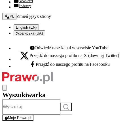
Newsletter
Podcasty
Zmień język - bieżący:
Zmień język strony
PL
English (EN)
Українська (UA)
Odwiedź nasz kanał w serwisie YouTube
Youtube - otwiera się w nowej karcie
Przejdź do naszego profilu na X (dawniej Twitter)
X - otwiera się w nowej karcie
Przejdź do naszego profilu na Facebooku
Facebook - otwiera się w nowej karcie
Wyszukiwarka
Szukaj
Moje Prawo.pl
- rejestracja i logowanie do serwisu