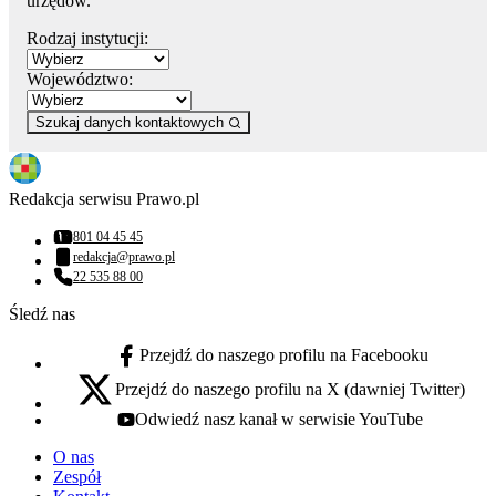
urzędów.
Rodzaj instytucji:
Województwo:
Szukaj danych kontaktowych
Redakcja serwisu Prawo.pl
801 04 45 45
Numer telefonu:
redakcja@prawo.pl
Adres email:
22 535 88 00
Numer telefonu:
Śledź nas
Przejdź do naszego profilu na Facebooku
facebook - otwiera się w nowej karcie
Przejdź do naszego profilu na X (dawniej Twitter)
x - otwiera się w nowej karcie
Odwiedź nasz kanał w serwisie YouTube
youtube - otwiera się w nowej karcie
O nas
Zespół