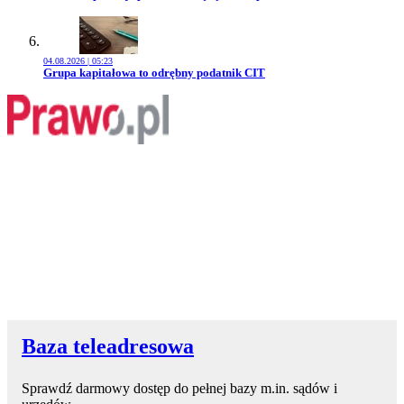
04.08.2026 | 05:23
Przejdź do artykułu:
Grupa kapitałowa to odrębny podatnik CIT
Baza teleadresowa
Sprawdź darmowy dostęp do pełnej bazy m.in. sądów i