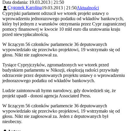
Data dodania: 19.03.2013 | 21:50
Cygonek Karolina
19.03.2013 | 21:50
Aktualności
Cypryjski parlament odrzucił we wtorek projekt ustawy o
wprowadzeniu jednorazowego podatku od wkładów bankowych,
który był jednym z warunków otrzymania przez Cypr zagranicznej
pomocy finansowej w kwocie 10 mld euro dla uratowania kraju
przed niewypłacalnością.
W liczącym 56 członków parlamencie 36 deputowanych
wypowiedziało się przeciwko projektowi, 19 wstrzymało się od
głosu. Nikt nie zagłosował za.
Tysiące Cypryjczyków, zgromadzonych we wtorek przed
budynkiem parlamentu w Nikozji, eksplozją radości przywitały
odrzucenie przez deputowanych projektu ustawy o wprowadzeniu
jednorazowego podatku od wkładów bankowych.
Ludzie zaintonowali hymn narodowy, gdy dowiedzieli się, że
projekt upadł - donosi agencja Associated Press.
W liczącym 56 członków parlamencie 36 deputowanych
wypowiedziało się przeciwko projektowi, 19 wstrzymało się od
głosu. Nikt nie zagłosował za. Jeden z deputowanych był
nieobecny.