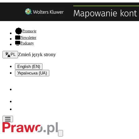
- otwiera się w nowej karcie
Promocje
Newsletter
Podcasty
Zmień język - bieżący:
Zmień język strony
PL
English (EN)
Українська (UA)