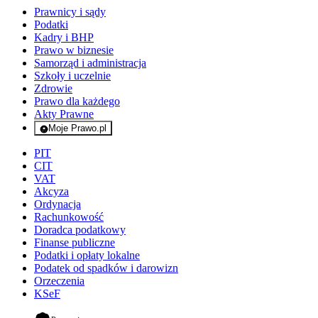
Prawnicy i sądy
Podatki
Kadry i BHP
Prawo w biznesie
Samorząd i administracja
Szkoły i uczelnie
Zdrowie
Prawo dla każdego
Akty Prawne
Moje Prawo.pl
- rejestracja i logowanie do serwisu
PIT
CIT
VAT
Akcyza
Ordynacja
Rachunkowość
Doradca podatkowy
Finanse publiczne
Podatki i opłaty lokalne
Podatek od spadków i darowizn
Orzeczenia
KSeF