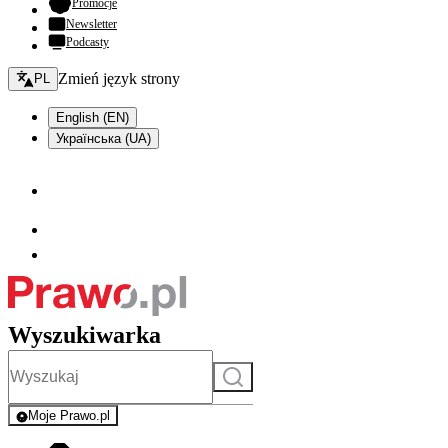
- otwiera się w nowej karcie
Promocje
Newsletter
Podcasty
Zmień język - bieżący:
Zmień język strony
PL
English (EN)
Українська (UA)
Wyszukiwarka
Szukaj
Moje Prawo.pl
- rejestracja i logowanie do serwisu