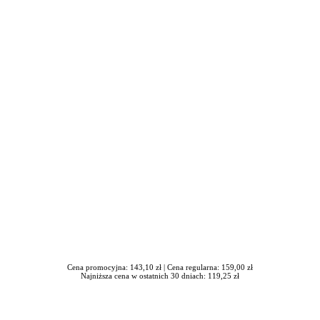
iera się w nowym oknie
Cena promocyjna: 143,10 zł |
Cena regularna: 159,00 zł
Najniższa cena w ostatnich 30 dniach: 119,25 zł