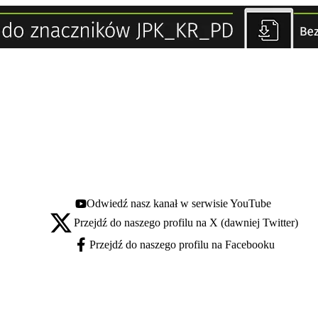
Odwiedź nasz kanał w serwisie YouTube
Youtube - otwiera się w nowej karcie
Przejdź do naszego profilu na X (dawniej Twitter)
X - otwiera się w nowej karcie
Przejdź do naszego profilu na Facebooku
Facebook - otwiera się w nowej karcie