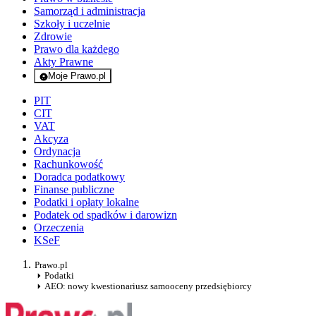
Samorząd i administracja
Szkoły i uczelnie
Zdrowie
Prawo dla każdego
Akty Prawne
Moje Prawo.pl
- rejestracja i logowanie do serwisu
PIT
CIT
VAT
Akcyza
Ordynacja
Rachunkowość
Doradca podatkowy
Finanse publiczne
Podatki i opłaty lokalne
Podatek od spadków i darowizn
Orzeczenia
KSeF
Prawo.pl
Podatki
AEO: nowy kwestionariusz samooceny przedsiębiorcy