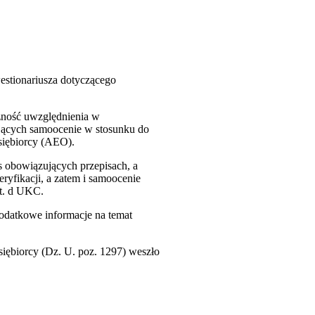
estionariusza dotyczącego
zność uwzględnienia w
jących samoocenie w stosunku do
siębiorcy (AEO).
 obowiązujących przepisach, a
fikacji, a zatem i samoocenie
it. d UKC.
odatkowe informacje na temat
siębiorcy (Dz. U. poz. 1297) weszło