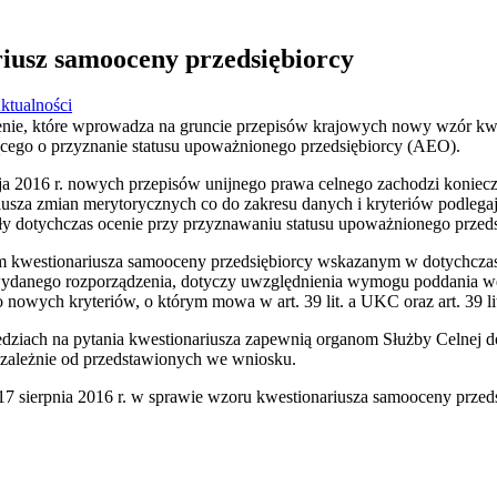
iusz samooceny przedsiębiorcy
ktualności
enie, które wprowadza na gruncie przepisów krajowych nowy wzór kw
cego o przyznanie statusu upoważnionego przedsiębiorcy (AEO).
a 2016 r. nowych przepisów unijnego prawa celnego zachodzi koniec
sza zmian merytorycznych co do zakresu danych i kryteriów podlega
ały dotychczas ocenie przy przyznawaniu statusu upoważnionego przed
 kwestionariusza samooceny przedsiębiorcy wskazanym w dotychczas
danego rozporządzenia, dotyczy uwzględnienia wymogu poddania wery
go nowych kryteriów, o którym mowa w art. 39 lit. a UKC oraz art. 39 l
edziach na pytania kwestionariusza zapewnią organom Służby Celnej d
niezależnie od przedstawionych we wniosku.
17 sierpnia 2016 r. w sprawie wzoru kwestionariusza samooceny przed