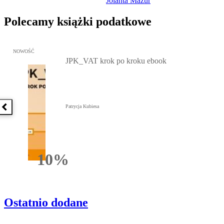
Jolanta Mazur
Polecamy książki podatkowe
Przejdź do: JPK_VAT krok po kroku ebook, Patrycja Kubiesa - otw
NOWOŚĆ
JPK_VAT krok po kroku ebook
Patrycja Kubiesa
Poprzednia książka
10%
Rabatu
Ostatnio dodane