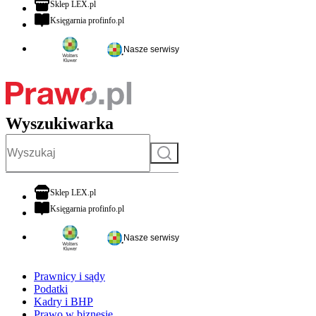
otwiera się w nowej karcie
Sklep LEX.pl
otwiera się w nowej karcie
Księgarnia profinfo.pl
Nasze serwisy
Wyszukiwarka
Szukaj
otwiera się w nowej karcie
Sklep LEX.pl
otwiera się w nowej karcie
Księgarnia profinfo.pl
Nasze serwisy
Prawnicy i sądy
Podatki
Kadry i BHP
Prawo w biznesie