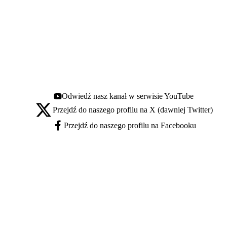
Odwiedź nasz kanał w serwisie YouTube
Youtube - otwiera się w nowej karcie
Przejdź do naszego profilu na X (dawniej Twitter)
X - otwiera się w nowej karcie
Przejdź do naszego profilu na Facebooku
Facebook - otwiera się w nowej karcie