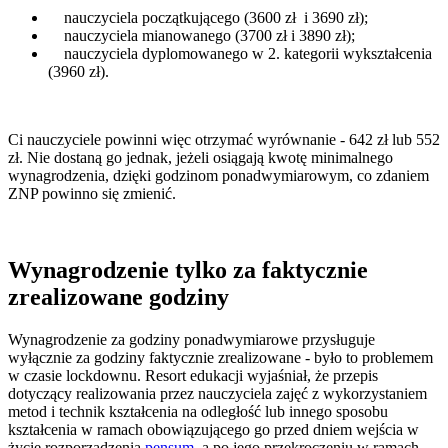
nauczyciela początkującego (3600 zł i 3690 zł);
nauczyciela mianowanego (3700 zł i 3890 zł);
nauczyciela dyplomowanego w 2. kategorii wykształcenia
(3960 zł).
Ci nauczyciele powinni więc otrzymać wyrównanie - 642 zł lub 552
zł. Nie dostaną go jednak, jeżeli osiągają kwotę minimalnego
wynagrodzenia, dzięki godzinom ponadwymiarowym, co zdaniem
ZNP powinno się zmienić.
Wynagrodzenie tylko za faktycznie
zrealizowane godziny
Wynagrodzenie za godziny ponadwymiarowe przysługuje
wyłącznie za godziny faktycznie zrealizowane - było to problemem
w czasie lockdownu. Resort edukacji wyjaśniał, że przepis
dotyczący realizowania przez nauczyciela zajęć z wykorzystaniem
metod i technik kształcenia na odległość lub innego sposobu
kształcenia w ramach obowiązującego go przed dniem wejścia w
życie rozporządzenia
pensum
, a po jego przekroczeniu w ramach