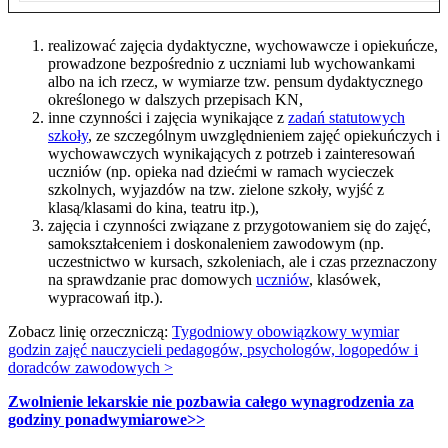
realizować zajęcia dydaktyczne, wychowawcze i opiekuńcze,
prowadzone bezpośrednio z uczniami lub wychowankami
albo na ich rzecz, w wymiarze tzw. pensum dydaktycznego
określonego w dalszych przepisach KN,
inne czynności i zajęcia wynikające z
zadań statutowych
szkoły
, ze szczególnym uwzględnieniem zajęć opiekuńczych i
wychowawczych wynikających z potrzeb i zainteresowań
uczniów (np. opieka nad dziećmi w ramach wycieczek
szkolnych, wyjazdów na tzw. zielone szkoły, wyjść z
klasą/klasami do kina, teatru itp.),
zajęcia i czynności związane z przygotowaniem się do zajęć,
samokształceniem i doskonaleniem zawodowym (np.
uczestnictwo w kursach, szkoleniach, ale i czas przeznaczony
na sprawdzanie prac domowych
uczniów
, klasówek,
wypracowań itp.).
Zobacz linię orzeczniczą:
Tygodniowy obowiązkowy wymiar
godzin zajęć nauczycieli pedagogów, psychologów, logopedów i
doradców zawodowych >
Zwolnienie lekarskie nie pozbawia całego wynagrodzenia za
godziny ponadwymiarowe>>