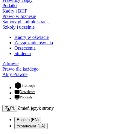
Prawnicy i sądy
Podatki
Kadry i BHP
Prawo w biznesie
Samorząd i administracja
Szkoły i uczelnie
Kadry w oświacie
Zarządzanie oświatą
Orzeczenia
Studenci
Zdrowie
Prawo dla każdego
Akty Prawne
- otwiera się w nowej karcie
Promocje
Newsletter
Podcasty
Zmień język - bieżący:
Zmień język strony
PL
English (EN)
Українська (UA)