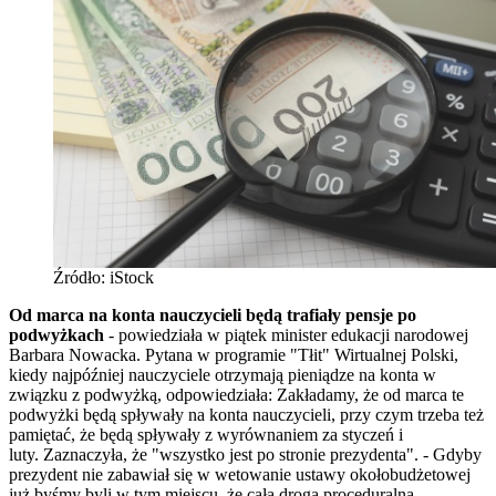
Źródło: iStock
Od marca na konta nauczycieli będą trafiały pensje po
podwyżkach
- powiedziała w piątek minister edukacji narodowej
Barbara Nowacka. Pytana w programie "Tłit" Wirtualnej Polski,
kiedy najpóźniej nauczyciele otrzymają pieniądze na konta w
związku z podwyżką, odpowiedziała: Zakładamy, że od marca te
podwyżki będą spływały na konta nauczycieli, przy czym trzeba też
pamiętać, że będą spływały z wyrównaniem za styczeń i
luty. Zaznaczyła, że "wszystko jest po stronie prezydenta". - Gdyby
prezydent nie zabawiał się w wetowanie ustawy okołobudżetowej
już byśmy byli w tym miejscu, że cała droga proceduralna