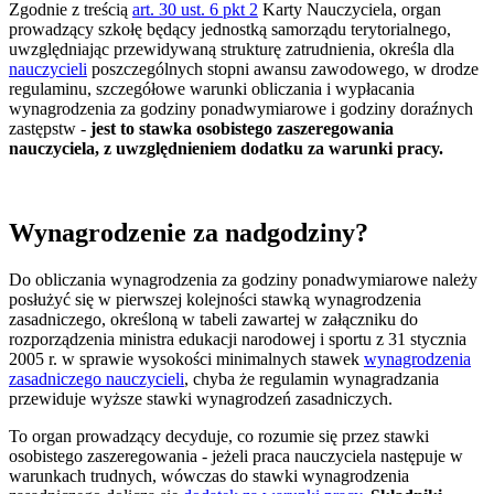
Zgodnie z treścią
art. 30 ust. 6 pkt 2
Karty Nauczyciela, organ
prowadzący szkołę będący jednostką samorządu terytorialnego,
uwzględniając przewidywaną strukturę zatrudnienia, określa dla
nauczycieli
poszczególnych stopni awansu zawodowego, w drodze
regulaminu, szczegółowe warunki obliczania i wypłacania
wynagrodzenia za godziny ponadwymiarowe i godziny doraźnych
zastępstw -
jest to stawka osobistego zaszeregowania
nauczyciela, z uwzględnieniem dodatku za warunki pracy.
Wynagrodzenie za nadgodziny?
Do obliczania wynagrodzenia za godziny ponadwymiarowe należy
posłużyć się w pierwszej kolejności stawką wynagrodzenia
zasadniczego, określoną w tabeli zawartej w załączniku do
rozporządzenia ministra edukacji narodowej i sportu z 31 stycznia
2005 r. w sprawie wysokości minimalnych stawek
wynagrodzenia
zasadniczego nauczycieli
, chyba że regulamin wynagradzania
przewiduje wyższe stawki wynagrodzeń zasadniczych.
To organ prowadzący decyduje, co rozumie się przez stawki
osobistego zaszeregowania - jeżeli praca nauczyciela następuje w
warunkach trudnych, wówczas do stawki wynagrodzenia