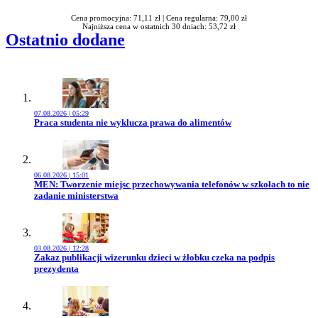
Cena promocyjna: 71,11 zł |
Cena regularna: 79,00 zł
Najniższa cena w ostatnich 30 dniach: 53,72 zł
Ostatnio dodane
07.08.2026 | 05:29
Przejdź do artykułu:
Praca studenta nie wyklucza prawa do alimentów
06.08.2026 | 15:01
Przejdź do artykułu:
MEN: Tworzenie miejsc przechowywania telefonów w szkołach to nie
zadanie ministerstwa
03.08.2026 | 12:28
Przejdź do artykułu:
Zakaz publikacji wizerunku dzieci w żłobku czeka na podpis
prezydenta