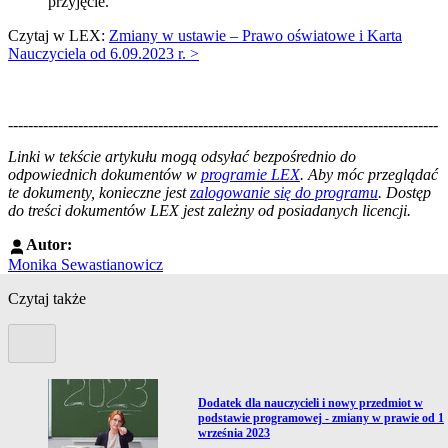
przyjęcie.
Czytaj w LEX:
Zmiany w ustawie – Prawo oświatowe i Karta
Nauczyciela od 6.09.2023 r. >
--------------------------------------------------------------------------------------
--------------------------------------------------------
Linki w tekście artykułu mogą odsyłać bezpośrednio do
odpowiednich dokumentów w
programie LEX
. Aby móc przeglądać
te dokumenty, konieczne jest
zalogowanie się do programu
. Dostęp
do treści dokumentów LEX jest zależny od posiadanych licencji.
Autor:
Monika Sewastianowicz
Czytaj także
Poprzedni slide
Przejdź do artykułu:
Dodatek dla nauczycieli i nowy przedmiot w
podstawie programowej - zmiany w prawie od 1
września 2023