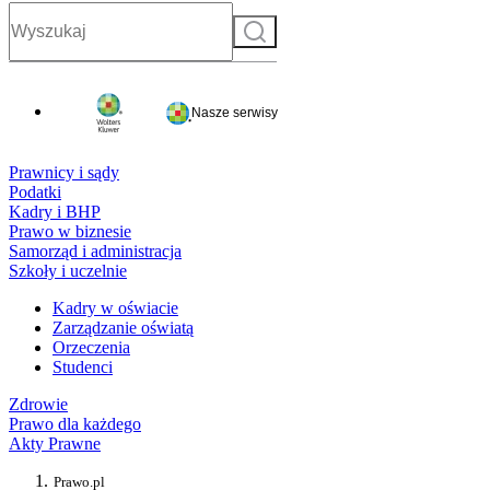
Szukaj
Nasze serwisy
Prawnicy i sądy
Podatki
Kadry i BHP
Prawo w biznesie
Samorząd i administracja
Szkoły i uczelnie
Kadry w oświacie
Zarządzanie oświatą
Orzeczenia
Studenci
Zdrowie
Prawo dla każdego
Akty Prawne
Prawo.pl