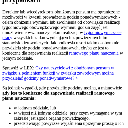
Dyrektor lub wicedyrektor z obniżonym pensum ma ograniczone
możliwości w kwestii prowadzenia godzin ponadwymiarowych -
celem obniżenia wymiaru lub zwolnienia od obowiązku realizacji
tygodniowego obowiązkowego wymiaru godzin zajęć jest
umożliwienie ww. nauczycielom realizacji w
tygodniowym czasie
pracy
wszystkich zadań wynikających z powierzonych im
stanowisk kierowniczych. Jak podkreśla resort takim osobom nie
przydziela się godzin ponadwymiarowych, chyba że jest to
konieczne dla zapewnienia realizacji
ramowego planu nauczania
w
jednym oddziale.
Sprawdź w LEX:
Czy nauczycielowi z obniżonym pensum w
związku z pełnieniem funkcji w związku zawodowym można
przydzielać godziny ponadwymiarowe? >
Są jednak wypadki, gdy przydzielić godziny można, a mianowicie
gdy jest to konieczne dla zapewnienia realizacji ramowego
planu nauczania:
w jednym oddziale, lub
w więcej niż jednym oddziale, przy czym wymagana w tym
zakresie jest zgoda organu prowadzącego.
przedstawiając powyższe wyjaśnienia uprzejmie proszę o ich