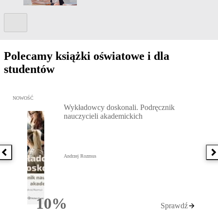
Kolejny slide
Polecamy książki oświatowe i dla
studentów
Przejdź do: Wykładowcy doskonali. Podręcznik nauczycieli akadem
NOWOŚĆ
Wykładowcy doskonali. Podręcznik
nauczycieli akademickich
Poprzednia książka
N
Andrzej Rozmus
10%
Sprawdź
Rabatu