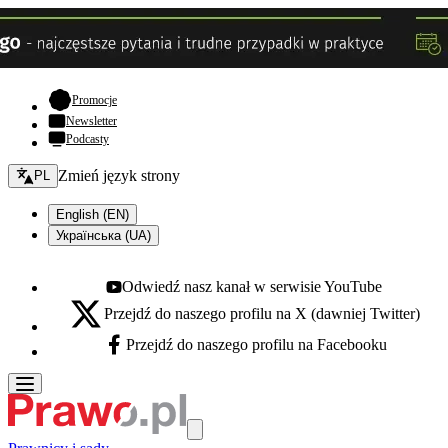
- otwiera się w nowej karcie
Promocje
Newsletter
Podcasty
Zmień język - bieżący:
Zmień język strony
PL
English (EN)
Українська (UA)
Odwiedź nasz kanał w serwisie YouTube
Youtube - otwiera się w nowej karcie
Przejdź do naszego profilu na X (dawniej Twitter)
X - otwiera się w nowej karcie
Przejdź do naszego profilu na Facebooku
Facebook - otwiera się w nowej karcie