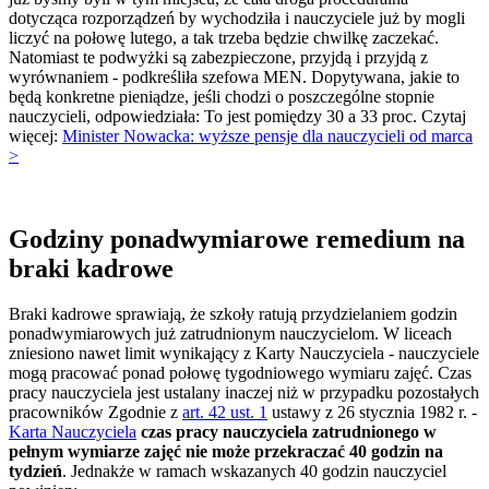
dotycząca rozporządzeń by wychodziła i nauczyciele już by mogli
liczyć na połowę lutego, a tak trzeba będzie chwilkę zaczekać.
Natomiast te podwyżki są zabezpieczone, przyjdą i przyjdą z
wyrównaniem - podkreśliła szefowa MEN. Dopytywana, jakie to
będą konkretne pieniądze, jeśli chodzi o poszczególne stopnie
nauczycieli, odpowiedziała: To jest pomiędzy 30 a 33 proc. Czytaj
więcej:
Minister Nowacka: wyższe pensje dla nauczycieli od marca
>
Godziny ponadwymiarowe remedium na
braki kadrowe
Braki kadrowe sprawiają, że szkoły ratują przydzielaniem godzin
ponadwymiarowych już zatrudnionym nauczycielom. W liceach
zniesiono nawet limit wynikający z Karty Nauczyciela - nauczyciele
mogą pracować ponad połowę tygodniowego wymiaru zajęć. Czas
pracy nauczyciela jest ustalany inaczej niż w przypadku pozostałych
pracowników Zgodnie z
art. 42 ust. 1
ustawy z 26 stycznia 1982 r. -
Karta Nauczyciela
czas pracy nauczyciela zatrudnionego w
pełnym wymiarze zajęć nie może przekraczać 40 godzin na
tydzień
. Jednakże w ramach wskazanych 40 godzin nauczyciel