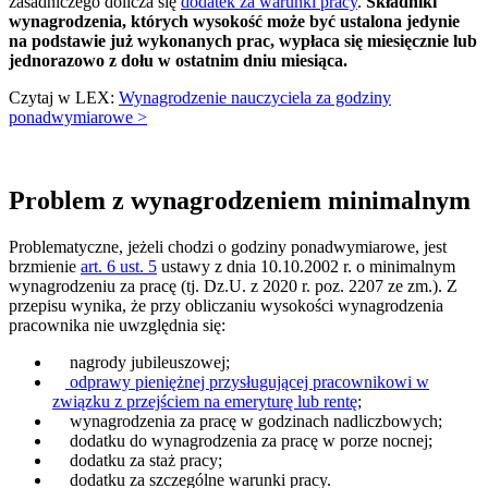
zasadniczego dolicza się
dodatek za warunki pracy
.
Składniki
wynagrodzenia, których wysokość może być ustalona jedynie
na podstawie już wykonanych prac, wypłaca się miesięcznie lub
jednorazowo z dołu w ostatnim dniu miesiąca.
Czytaj w LEX:
Wynagrodzenie nauczyciela za godziny
ponadwymiarowe >
Problem z wynagrodzeniem minimalnym
Problematyczne, jeżeli chodzi o godziny ponadwymiarowe, jest
brzmienie
art. 6 ust. 5
ustawy z dnia 10.10.2002 r. o minimalnym
wynagrodzeniu za pracę (tj. Dz.U. z 2020 r. poz. 2207 ze zm.). Z
przepisu wynika, że przy obliczaniu wysokości wynagrodzenia
pracownika nie uwzględnia się:
nagrody jubileuszowej;
odprawy pieniężnej przysługującej pracownikowi w
związku z przejściem na emeryturę lub rentę
;
wynagrodzenia za pracę w godzinach nadliczbowych;
dodatku do wynagrodzenia za pracę w porze nocnej;
dodatku za staż pracy;
dodatku za szczególne warunki pracy.