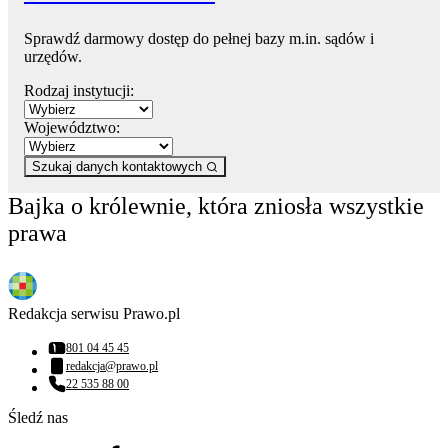
Sprawdź darmowy dostęp do pełnej bazy m.in. sądów i
urzędów.
Rodzaj instytucji:
Województwo:
Szukaj danych kontaktowych
Bajka o królewnie, która zniosła wszystkie
prawa
Redakcja serwisu Prawo.pl
801 04 45 45
Numer telefonu:
redakcja@prawo.pl
Adres email:
22 535 88 00
Numer telefonu:
Śledź nas