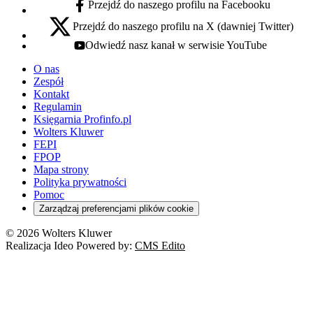
Przejdź do naszego profilu na Facebooku
facebook - otwiera się w nowej karcie
Przejdź do naszego profilu na X (dawniej Twitter)
x - otwiera się w nowej karcie
Odwiedź nasz kanał w serwisie YouTube
youtube - otwiera się w nowej karcie
O nas
Zespół
Kontakt
Regulamin
Księgarnia Profinfo.pl
Wolters Kluwer
FEPI
FPOP
Mapa strony
Polityka prywatności
Pomoc
Zarządzaj preferencjami plików cookie
© 2026 Wolters Kluwer
Realizacja Ideo Powered by:
CMS Edito