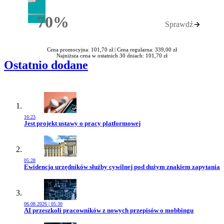
70%
Sprawdź
Rabatu
Cena promocyjna: 101,70 zł |
Cena regularna: 339,00 zł
Najniższa cena w ostatnich 30 dniach: 101,70 zł
Ostatnio dodane
16:23
Przejdź do artykułu:
Jest projekt ustawy o pracy platformowej
05:28
Przejdź do artykułu:
Ewidencja urzędników służby cywilnej pod dużym znakiem zapytania
06.08.2026 | 05:30
Przejdź do artykułu:
AI przeszkoli pracowników z nowych przepisów o mobbingu