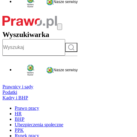
Nasze serwisy
Wyszukiwarka
Szukaj
Nasze serwisy
Prawnicy i sądy
Podatki
Kadry i BHP
Prawo pracy
HR
BHP
Ubezpieczenia społeczne
PPK
Rynek pracy