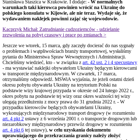
Stanisława Staszica w Krakowie. I dodaje: -
W normalnych
warunkach taki kierowca powinien wrócić na Ukrainę do
polskiego konsulatu w Kijowie, ale nie teraz. Wydaje się, że
wydawaniem naklejek powinni zająć się wojewodowie.
Kacprzyk Michał: Zatrudnianie cudzoziemców - udzielanie
zezwolenia na pobyt czasowy i pracę po zmianach >
Jeszcze we wtorek, 15 marca, gdy zaczęły docierać do nas sygnały
o problemach i wątpliwościach branży transportowej, wysłaliśmy
pytania do Ministerstwa Spraw Wewnętrznych i Administracji.
Chcieliśmy wiedzieć, kto - w związku z
art. 42 ust. 2 i 4 specustawy
- ma wystawiać naklejki obywatelom Ukrainy będącym kierowcami
w transporcie międzynarodowym. W czwartek, 17 marca,
otrzymaliśmy odpowiedź. MSWiA wyjaśnia, że jeżeli ostatni dzień
okresu pobytu obywatela Ukrainy na terytorium Polski na
podstawie wizy krajowej przypada w okresie od 24 lutego 2022 r.,
okres pobytu na podstawie tej wizy oraz okres ważności tej wizy
ulegają przedłużeniu z mocy prawa do 31 grudnia 2022 r. - W
przypadku kierowców będących obywatelami Ukrainy,
wykonujących międzynarodowy transport drogowy (w rozumieniu
art. 4 pkt 2
ustawy z 6 września 2001 r. o transporcie drogowym lub
niezarobkowy międzynarodowy przewóz drogowy w rozumieniu
art. 4 pkt 6
tej ustawy),
w celu uzyskania dokumentu
uprawniającego do przekraczania granicy należy złożyć