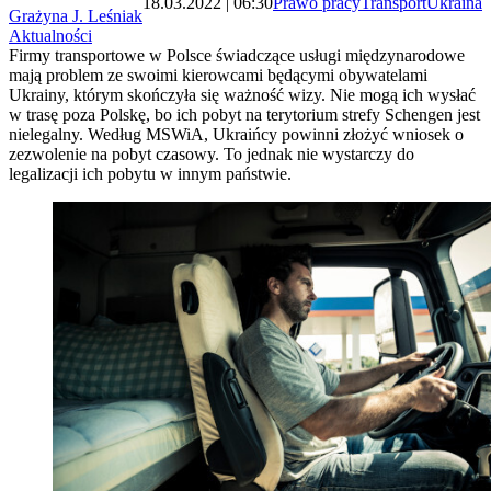
18.03.2022 | 06:30
Prawo pracy
Transport
Ukraina
Grażyna J. Leśniak
Aktualności
Firmy transportowe w Polsce świadczące usługi międzynarodowe
mają problem ze swoimi kierowcami będącymi obywatelami
Ukrainy, którym skończyła się ważność wizy. Nie mogą ich wysłać
w trasę poza Polskę, bo ich pobyt na terytorium strefy Schengen jest
nielegalny. Według MSWiA, Ukraińcy powinni złożyć wniosek o
zezwolenie na pobyt czasowy. To jednak nie wystarczy do
legalizacji ich pobytu w innym państwie.