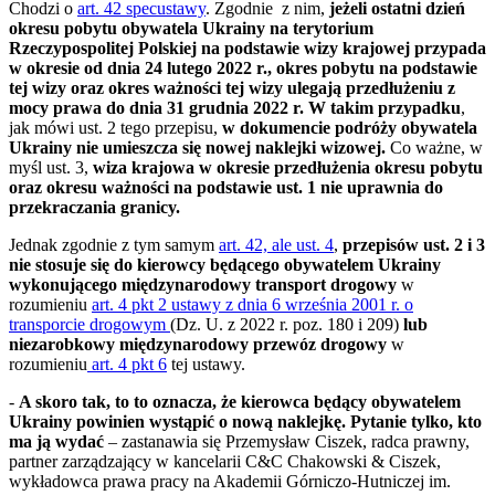
Chodzi o
art. 42 specustawy
. Zgodnie z nim,
jeżeli ostatni dzień
okresu pobytu obywatela Ukrainy na terytorium
Rzeczypospolitej Polskiej na podstawie wizy krajowej przypada
w okresie od dnia 24 lutego 2022 r., okres pobytu na podstawie
tej wizy oraz okres ważności tej wizy ulegają przedłużeniu z
mocy prawa do dnia 31 grudnia 2022 r. W takim przypadku
,
jak mówi ust. 2 tego przepisu,
w dokumencie podróży obywatela
Ukrainy nie umieszcza się nowej naklejki wizowej.
Co ważne, w
myśl ust. 3,
wiza krajowa w okresie przedłużenia okresu pobytu
oraz okresu ważności na podstawie ust. 1 nie uprawnia do
przekraczania granicy.
Jednak zgodnie z tym samym
art. 42, ale ust. 4
,
przepisów ust. 2 i 3
nie stosuje się do kierowcy będącego obywatelem Ukrainy
wykonującego międzynarodowy transport drogowy
w
rozumieniu
art. 4 pkt 2 ustawy z dnia 6 września 2001 r. o
transporcie drogowym
(Dz. U. z 2022 r. poz. 180 i 209)
lub
niezarobkowy międzynarodowy przewóz drogowy
w
rozumieniu
art. 4 pkt 6
tej ustawy.
-
A skoro tak, to to oznacza, że kierowca będący obywatelem
Ukrainy powinien wystąpić o nową naklejkę. Pytanie tylko, kto
ma ją wydać
– zastanawia się Przemysław Ciszek, radca prawny,
partner zarządzający w kancelarii C&C Chakowski & Ciszek,
wykładowca prawa pracy na Akademii Górniczo-Hutniczej im.