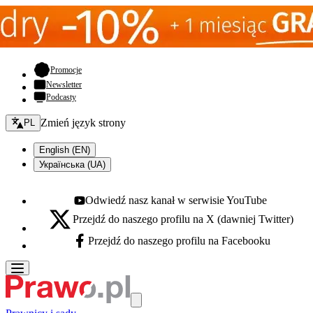
- otwiera się w nowej karcie
Promocje
Newsletter
Podcasty
Zmień język - bieżący:
Zmień język strony
PL
English (EN)
Українська (UA)
Odwiedź nasz kanał w serwisie YouTube
Youtube - otwiera się w nowej karcie
Przejdź do naszego profilu na X (dawniej Twitter)
X - otwiera się w nowej karcie
Przejdź do naszego profilu na Facebooku
Facebook - otwiera się w nowej karcie