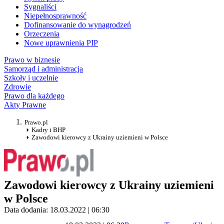
Sygnaliści
Niepełnosprawność
Dofinansowanie do wynagrodzeń
Orzeczenia
Nowe uprawnienia PIP
Prawo w biznesie
Samorząd i administracja
Szkoły i uczelnie
Zdrowie
Prawo dla każdego
Akty Prawne
Prawo.pl
Kadry i BHP
Zawodowi kierowcy z Ukrainy uziemieni w Polsce
Zawodowi kierowcy z Ukrainy uziemieni
w Polsce
Data dodania: 18.03.2022 | 06:30