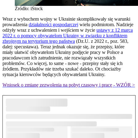
Źródło: iStock
Wraz z wybuchem wojny w Ukrainie skomplikowały się warunki
prowadzenia
działalności gospodarczej
wielu podmiotom. Nadzieje
odżyły wraz z uchwaleniem i wejściem w życie
ustawy z 12 marca
2022 r. o pomocy obywatelom Ukrainy w związku z konfliktem
zbrojnym na terytorium tego państwa
(Dz.U. z 2022 r., poz. 583,
dalej: specustawa). Teraz jednak okazuje się, że przepisy, które
miały ułatwić obywatelom Ukrainy podjęcie pracy w Polsce a
pracodawcom ich zatrudnienie, nie rozwiązały wszystkich
problemów. Co więcej, to same - nowe - przepisy stały się ich
źródłem. Przykładów nie trzeba szukać daleko. Ot chociażby
sytuacja kierowców będących obywatelami Ukrainy.
Wniosek o zmianę zezwolenia na pobyt czasowy i pracę - WZÓR >