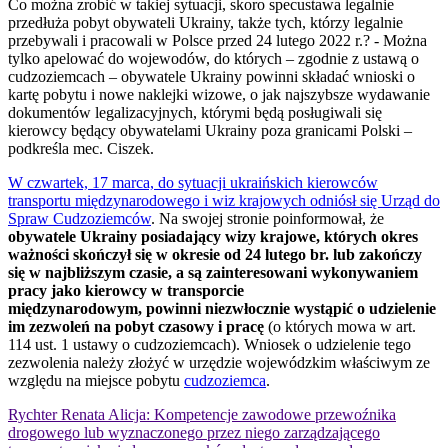
Co można zrobić w takiej sytuacji, skoro specustawa legalnie
przedłuża pobyt obywateli Ukrainy, także tych, którzy legalnie
przebywali i pracowali w Polsce przed 24 lutego 2022 r.? - Można
tylko apelować do wojewodów, do których – zgodnie z ustawą o
cudzoziemcach – obywatele Ukrainy powinni składać wnioski o
kartę pobytu i nowe naklejki wizowe, o jak najszybsze wydawanie
dokumentów legalizacyjnych, którymi będą posługiwali się
kierowcy będący obywatelami Ukrainy poza granicami Polski –
podkreśla mec. Ciszek.
W czwartek, 17 marca, do sytuacji ukraińskich kierowców
transportu międzynarodowego i wiz krajowych odniósł się Urząd do
Spraw Cudzoziemców
. Na swojej stronie poinformował, że
obywatele Ukrainy posiadający wizy krajowe, których okres
ważności skończył się w okresie od 24 lutego br. lub zakończy
się w najbliższym czasie, a są zainteresowani wykonywaniem
pracy jako kierowcy w transporcie
międzynarodowym,
powinni niezwłocznie wystąpić o udzielenie
im zezwoleń na pobyt czasowy i pracę
(o których mowa w art.
114 ust. 1 ustawy o cudzoziemcach). Wniosek o udzielenie tego
zezwolenia należy złożyć w urzędzie wojewódzkim właściwym ze
względu na miejsce pobytu
cudzoziemca
.
Rychter Renata Alicja: Kompetencje zawodowe przewoźnika
drogowego lub wyznaczonego przez niego zarządzającego