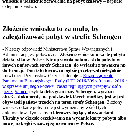
wniosek o udzielenie zezwolenia na pobyt czasowy
– napisało
dalej ministerstwo.
Złożenie wniosku to za mało, by
zalegalizować pobyt w strefie Schengen
- Niestety odpowiedź Ministerstwa Spraw Wewnętrznych i
Administracji jest połowiczna.
Złożenie wniosku o kartę pobytu
działa tylko w Polsce.
Nie uprawnia natomiast do pobytu w
innych państwach strefy Schengen, do wyjazdu z towarem np.
do Francji. Tam taki kierowca będzie przebywał nielegalnie
–
mówi mec. Przemysław Ciszek. I dodaje: -
Rozporządzenie
Parlamentu Europejskiego i Rady (UE) 2016/399 z 9 marca 2016 r.
w sprawie unijnego kodeksu zasad regulujących przepływ osób
przez granice
, czyli
kodeks graniczny Schengen, wyraźnie
określa dokumenty, na podstawie których możliwy jest wjazd
obywateli państw trzecich na teren strefy Schengen.
Złożony
wniosek o kartę pobytu nie jest wymieniany wśród tych
dokumentów. Tym samym
kierowcy będący obywatelami
Ukrainy w okresie oczekiwania na wydanie karty pobytu albo
nowej naklejki wizowej są uziemieni w Polsce.