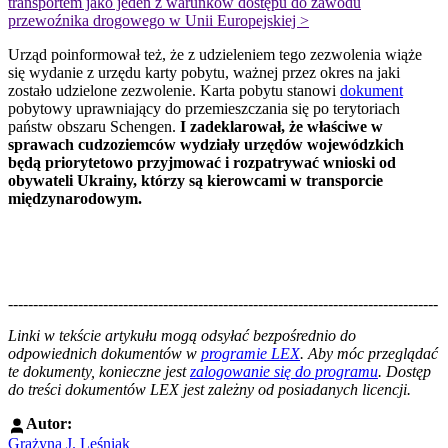
transportem jako jeden z warunków dostępu do zawodu
przewoźnika drogowego w Unii Europejskiej >
Urząd poinformował też, że z udzieleniem tego zezwolenia wiąże
się wydanie z urzędu karty pobytu, ważnej przez okres na jaki
zostało udzielone zezwolenie. Karta pobytu stanowi
dokument
pobytowy uprawniający do przemieszczania się po terytoriach
państw obszaru Schengen.
I zadeklarował, że właściwe w
sprawach cudzoziemców wydziały urzędów wojewódzkich
będą priorytetowo przyjmować i rozpatrywać wnioski od
obywateli Ukrainy, którzy są kierowcami w transporcie
międzynarodowym.
--------------------------------------------------------------------------------------
--------------------------------------------------------
Linki w tekście artykułu mogą odsyłać bezpośrednio do
odpowiednich dokumentów w
programie LEX
. Aby móc przeglądać
te dokumenty, konieczne jest
zalogowanie się do programu
. Dostęp
do treści dokumentów LEX jest zależny od posiadanych licencji.
Autor:
Grażyna J. Leśniak