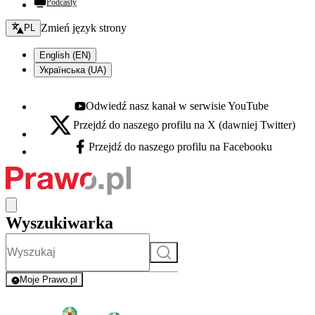
Podcasty
Zmień język - bieżący:
Zmień język strony
PL
English (EN)
Українська (UA)
Odwiedź nasz kanał w serwisie YouTube
Youtube - otwiera się w nowej karcie
Przejdź do naszego profilu na X (dawniej Twitter)
X - otwiera się w nowej karcie
Przejdź do naszego profilu na Facebooku
Facebook - otwiera się w nowej karcie
Wyszukiwarka
Szukaj
Moje Prawo.pl
- rejestracja i logowanie do serwisu