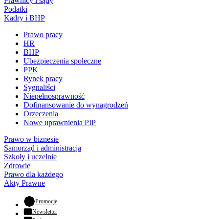
Prawnicy i sądy
Podatki
Kadry i BHP
Prawo pracy
HR
BHP
Ubezpieczenia społeczne
PPK
Rynek pracy
Sygnaliści
Niepełnosprawność
Dofinansowanie do wynagrodzeń
Orzeczenia
Nowe uprawnienia PIP
Prawo w biznesie
Samorząd i administracja
Szkoły i uczelnie
Zdrowie
Prawo dla każdego
Akty Prawne
- otwiera się w nowej karcie
Promocje
Newsletter