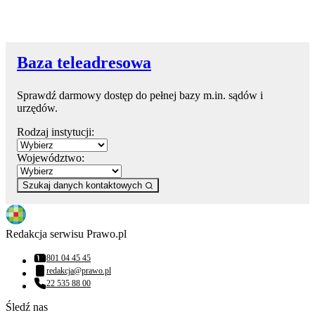
Baza teleadresowa
Sprawdź darmowy dostęp do pełnej bazy m.in. sądów i
urzędów.
Rodzaj instytucji:
Województwo:
Szukaj danych kontaktowych
Redakcja serwisu Prawo.pl
801 04 45 45
Numer telefonu:
redakcja@prawo.pl
Adres email:
22 535 88 00
Numer telefonu:
Śledź nas