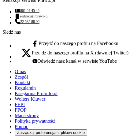
Redakcja serwisu Prawo.pl
801 04 45 45
Numer telefonu:
redakcja@prawo.pl
Adres email:
22 535 88 00
Numer telefonu:
Śledź nas
Przejdź do naszego profilu na Facebooku
facebook - otwiera się w nowej karcie
Przejdź do naszego profilu na X (dawniej Twitter)
x - otwiera się w nowej karcie
Odwiedź nasz kanał w serwisie YouTube
youtube - otwiera się w nowej karcie
O nas
Zespół
Kontakt
Regulamin
Księgarnia Profinfo.pl
Wolters Kluwer
FEPI
FPOP
Mapa strony
Polityka prywatności
Pomoc
Zarządzaj preferencjami plików cookie