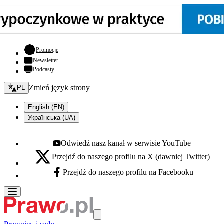
- otwiera się w nowej karcie
Promocje
Newsletter
Podcasty
Zmień język - bieżący:
Zmień język strony
PL
English (EN)
Українська (UA)
Odwiedź nasz kanał w serwisie YouTube
Youtube - otwiera się w nowej karcie
Przejdź do naszego profilu na X (dawniej Twitter)
X - otwiera się w nowej karcie
Przejdź do naszego profilu na Facebooku
Facebook - otwiera się w nowej karcie