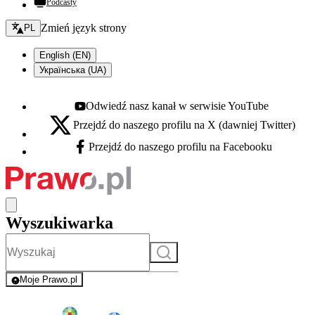
Podcasty
Zmień język - bieżący:
Zmień język strony
PL
English (EN)
Українська (UA)
Odwiedź nasz kanał w serwisie YouTube
Youtube - otwiera się w nowej karcie
Przejdź do naszego profilu na X (dawniej Twitter)
X - otwiera się w nowej karcie
Przejdź do naszego profilu na Facebooku
Facebook - otwiera się w nowej karcie
Wyszukiwarka
Szukaj
Moje Prawo.pl
- rejestracja i logowanie do serwisu