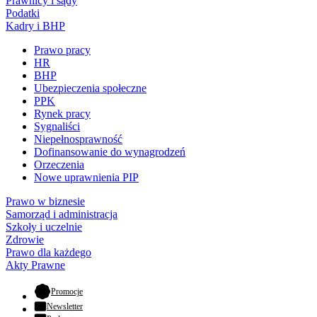
Prawnicy i sądy
Podatki
Kadry i BHP
Prawo pracy
HR
BHP
Ubezpieczenia społeczne
PPK
Rynek pracy
Sygnaliści
Niepełnosprawność
Dofinansowanie do wynagrodzeń
Orzeczenia
Nowe uprawnienia PIP
Prawo w biznesie
Samorząd i administracja
Szkoły i uczelnie
Zdrowie
Prawo dla każdego
Akty Prawne
- otwiera się w nowej karcie
Promocje
Newsletter