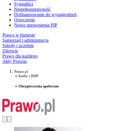
Sygnaliści
Niepełnosprawność
Dofinansowanie do wynagrodzeń
Orzeczenia
Nowe uprawnienia PIP
Prawo w biznesie
Samorząd i administracja
Szkoły i uczelnie
Zdrowie
Prawo dla każdego
Akty Prawne
Prawo.pl
Kadry i BHP
Ubezpieczenia społeczne