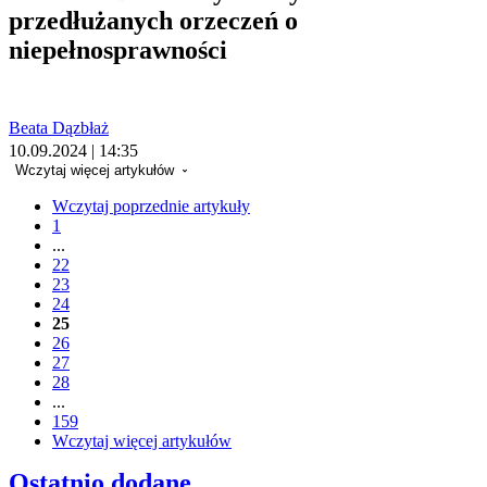
przedłużanych orzeczeń o
niepełnosprawności
Beata Dązbłaż
10.09.2024 | 14:35
Wczytaj więcej artykułów
Wczytaj poprzednie artykuły
1
...
22
23
24
25
26
27
28
...
159
Wczytaj więcej artykułów
Ostatnio dodane