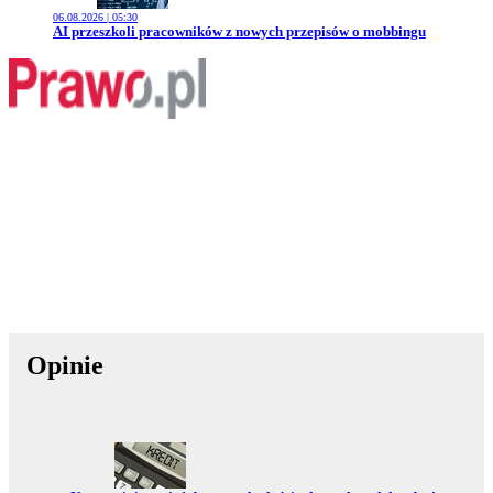
06.08.2026 | 05:30
Przejdź do artykułu:
AI przeszkoli pracowników z nowych przepisów o mobbingu
Opinie