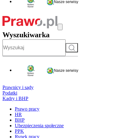
Nasze serwisy
Wyszukiwarka
Szukaj
Nasze serwisy
Prawnicy i sądy
Podatki
Kadry i BHP
Prawo pracy
HR
BHP
Ubezpieczenia społeczne
PPK
Rynek pracy