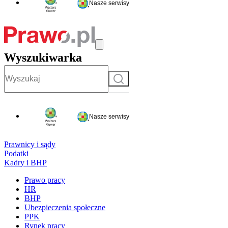
Nasze serwisy
Wyszukiwarka
Szukaj
Nasze serwisy
Prawnicy i sądy
Podatki
Kadry i BHP
Prawo pracy
HR
BHP
Ubezpieczenia społeczne
PPK
Rynek pracy