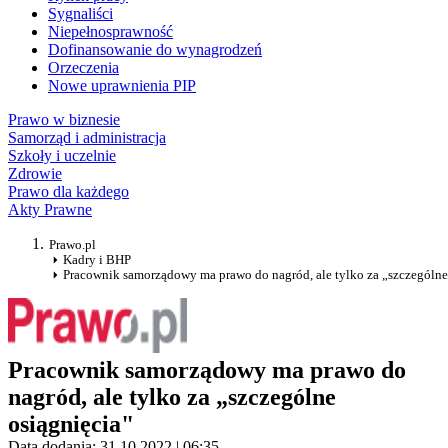
Sygnaliści
Niepełnosprawność
Dofinansowanie do wynagrodzeń
Orzeczenia
Nowe uprawnienia PIP
Prawo w biznesie
Samorząd i administracja
Szkoły i uczelnie
Zdrowie
Prawo dla każdego
Akty Prawne
Prawo.pl
Kadry i BHP
Pracownik samorządowy ma prawo do nagród, ale tylko za „szczególne
Pracownik samorządowy ma prawo do
nagród, ale tylko za „szczególne
osiągnięcia"
Data dodania: 31.10.2022 | 06:35