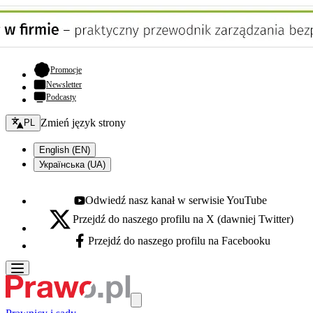
- otwiera się w nowej karcie
Promocje
Newsletter
Podcasty
Zmień język - bieżący:
Zmień język strony
PL
English (EN)
Українська (UA)
Odwiedź nasz kanał w serwisie YouTube
Youtube - otwiera się w nowej karcie
Przejdź do naszego profilu na X (dawniej Twitter)
X - otwiera się w nowej karcie
Przejdź do naszego profilu na Facebooku
Facebook - otwiera się w nowej karcie