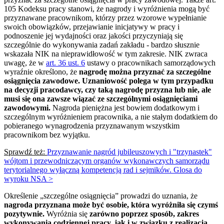
105 Kodeksu pracy stanowi, że nagrody i wyróżnienia mogą być
przyznawane pracownikom, którzy przez wzorowe wypełnianie
swoich obowiązków, przejawianie inicjatywy w pracy i
podnoszenie jej wydajności oraz jakości przyczyniają się
szczególnie do wykonywania zadań zakładu - bardzo słusznie
wskazała NIK na nieprawidłowość w tym zakresie. NIK zwraca
uwagę, że w
art. 36 ust. 6
ustawy o pracownikach samorządowych
wyraźnie określono, że
nagrodę można przyznać za szczególne
osiągnięcia zawodowe.
Uznaniowość polega w tym przypadku
na decyzji pracodawcy, czy taką nagrodę przyzna lub nie, ale
musi się ona zawsze wiązać ze szczególnymi osiągnięciami
zawodowymi.
Nagroda pieniężna jest bowiem dodatkowym i
szczególnym wyróżnieniem pracownika, a nie stałym dodatkiem do
pobieranego wynagrodzenia przyznawanym wszystkim
pracownikom bez wyjątku.
Sprawdź też:
Przyznawanie nagród jubileuszowych i "trzynastek"
wójtom i przewodniczącym organów wykonawczych samorządu
terytorialnego wyłączną kompetencją rad i sejmików. Glosa do
wyroku NSA >
Określenie „szczególne osiągnięcia” prowadzi do uznania, że
nagroda przyznana może być osobie, która wyróżniła się czymś
pozytywnie.
Wyróżnia się
zarówno poprzez sposób, zakres
wykonywania codziennej pracy, jak i w związku z realizacją