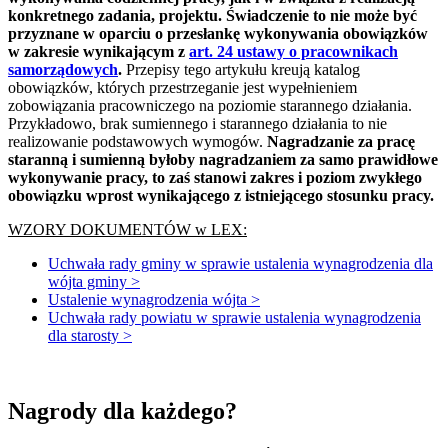
konkretnego zadania, projektu.
Świadczenie to nie może być
przyznane w oparciu o przesłankę wykonywania obowiązków
w zakresie wynikającym z
art. 24 ustawy o pracownikach
samorządowych
.
Przepisy tego artykułu kreują katalog
obowiązków, których przestrzeganie jest wypełnieniem
zobowiązania pracowniczego na poziomie starannego działania.
Przykładowo, brak sumiennego i starannego działania to nie
realizowanie podstawowych wymogów.
Nagradzanie za pracę
staranną i sumienną byłoby nagradzaniem za samo prawidłowe
wykonywanie pracy, to zaś stanowi zakres i poziom zwykłego
obowiązku wprost wynikającego z istniejącego stosunku pracy.
WZORY DOKUMENTÓW w LEX:
Uchwała rady gminy w sprawie ustalenia wynagrodzenia dla
wójta gminy >
Ustalenie wynagrodzenia wójta >
Uchwała rady powiatu w sprawie ustalenia wynagrodzenia
dla starosty >
Nagrody dla każdego?