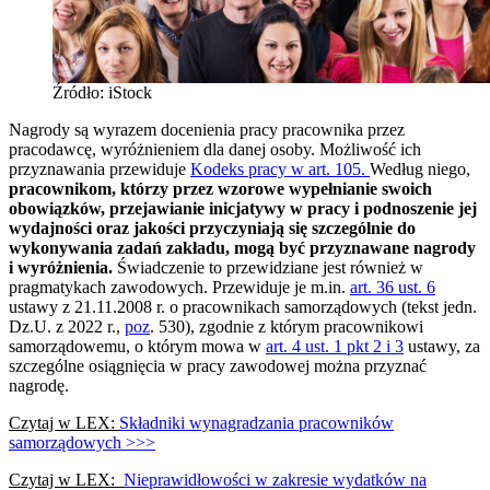
Źródło: iStock
Nagrody są wyrazem docenienia pracy pracownika przez
pracodawcę, wyróżnieniem dla danej osoby. Możliwość ich
przyznawania przewiduje
Kodeks pracy w art. 105.
Według niego,
pracownikom, którzy przez wzorowe wypełnianie swoich
obowiązków, przejawianie inicjatywy w pracy i podnoszenie jej
wydajności oraz jakości przyczyniają się szczególnie do
wykonywania zadań zakładu, mogą być przyznawane nagrody
i wyróżnienia.
Świadczenie to przewidziane jest również w
pragmatykach zawodowych. Przewiduje je m.in.
art. 36 ust. 6
ustawy z 21.11.2008 r. o pracownikach samorządowych (tekst jedn.
Dz.U. z 2022 r.,
poz
. 530), zgodnie z którym pracownikowi
samorządowemu, o którym mowa w
art. 4 ust. 1 pkt 2 i 3
ustawy, za
szczególne osiągnięcia w pracy zawodowej można przyznać
nagrodę.
Czytaj w LEX:
Składniki wynagradzania pracowników
samorządowych >>>
Czytaj w LEX:
Nieprawidłowości w zakresie wydatków na