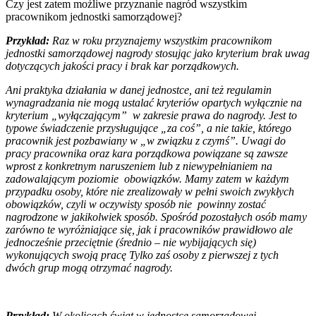
Czy jest zatem możliwe przyznanie nagród wszystkim
pracownikom jednostki samorządowej?
Przykład:
Raz w roku przyznajemy wszystkim pracownikom
jednostki samorządowej nagrody stosując jako kryterium brak uwag
dotyczących jakości pracy i brak kar porządkowych.
Ani praktyka działania w danej jednostce, ani też regulamin
wynagradzania nie mogą ustalać kryteriów opartych wyłącznie na
kryterium „wyłączającym” w zakresie prawa do nagrody. Jest to
typowe świadczenie przysługujące „za coś”, a nie takie, którego
pracownik jest pozbawiany w „w związku z czymś”. Uwagi do
pracy pracownika oraz kara porządkowa powiązane są zawsze
wprost z konkretnym naruszeniem lub z niewypełnianiem na
zadowalającym poziomie obowiązków. Mamy zatem w każdym
przypadku osoby, które nie zrealizowały w pełni swoich zwykłych
obowiązków, czyli w oczywisty sposób nie powinny zostać
nagrodzone w jakikolwiek sposób. Spośród pozostałych osób mamy
zarówno te wyróżniające się, jak i pracowników prawidłowo ale
jednocześnie przeciętnie (średnio – nie wybijających się)
wykonujących swoją pracę Tylko zaś osoby z pierwszej z tych
dwóch grup mogą otrzymać nagrody.
Przykład:
W okolicach świąt w jednostce samorządowej