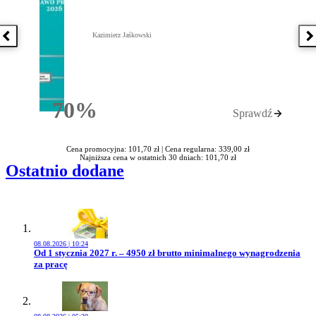
Kazimierz Jaśkowski
Poprzednia książka
N
70%
Sprawdź
Rabatu
Cena promocyjna: 101,70 zł |
Cena regularna: 339,00 zł
Najniższa cena w ostatnich 30 dniach: 101,70 zł
Ostatnio dodane
08.08.2026 | 10:24
Przejdź do artykułu:
Od 1 stycznia 2027 r. – 4950 zł brutto minimalnego wynagrodzenia
za pracę