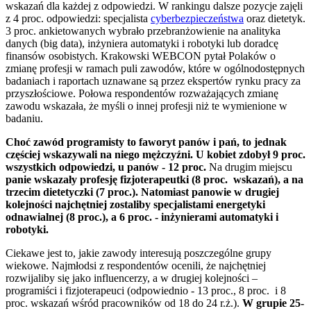
wskazań dla każdej z odpowiedzi. W rankingu dalsze pozycje zajęli
z 4 proc. odpowiedzi: specjalista
cyberbezpieczeństwa
oraz dietetyk.
3 proc. ankietowanych wybrało przebranżowienie na analityka
danych (big data), inżyniera automatyki i robotyki lub doradcę
finansów osobistych. Krakowski WEBCON pytał Polaków o
zmianę profesji w ramach puli zawodów, które w ogólnodostępnych
badaniach i raportach uznawane są przez ekspertów rynku pracy za
przyszłościowe. Połowa respondentów rozważających zmianę
zawodu wskazała, że myśli o innej profesji niż te wymienione w
badaniu.
Choć zawód programisty to faworyt panów i pań, to jednak
częściej wskazywali na niego mężczyźni. U kobiet zdobył 9 proc.
wszystkich odpowiedzi, u panów - 12 proc.
Na drugim miejscu
panie wskazały profesję fizjoterapeutki (8 proc. wskazań), a na
trzecim dietetyczki (7 proc.). Natomiast panowie w drugiej
kolejności najchętniej zostaliby specjalistami energetyki
odnawialnej (8 proc.), a 6 proc. - inżynierami automatyki i
robotyki.
Ciekawe jest to, jakie zawody interesują poszczególne grupy
wiekowe. Najmłodsi z respondentów ocenili, że najchętniej
rozwijaliby się jako influencerzy, a w drugiej kolejności –
programiści i fizjoterapeuci (odpowiednio - 13 proc., 8 proc. i 8
proc. wskazań wśród pracowników od 18 do 24 r.ż.).
W grupie 25-