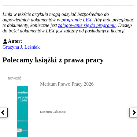
--------------------------------------------------------------------------------------
--------------------------------------------------------
Linki w tekście artykułu mogą odsyłać bezpośrednio do
odpowiednich dokumentów w
programie LEX
. Aby móc przeglądać
te dokumenty, konieczne jest
zalogowanie się do programu
. Dostęp
do treści dokumentów LEX jest zależny od posiadanych licencji.
Autor:
Grażyna J. Leśniak
Polecamy książki z prawa pracy
Przejdź do: Meritum Prawo Pracy 2026, Kazimierz Jaśkowski - otw
NOWOŚĆ
Meritum Prawo Pracy 2026
Kazimierz Jaśkowski
Poprzednia książka
N