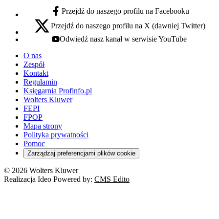
Przejdź do naszego profilu na Facebooku
facebook - otwiera się w nowej karcie
Przejdź do naszego profilu na X (dawniej Twitter)
x - otwiera się w nowej karcie
Odwiedź nasz kanał w serwisie YouTube
youtube - otwiera się w nowej karcie
O nas
Zespół
Kontakt
Regulamin
Księgarnia Profinfo.pl
Wolters Kluwer
FEPI
FPOP
Mapa strony
Polityka prywatności
Pomoc
Zarządzaj preferencjami plików cookie
© 2026 Wolters Kluwer
Realizacja Ideo Powered by:
CMS Edito