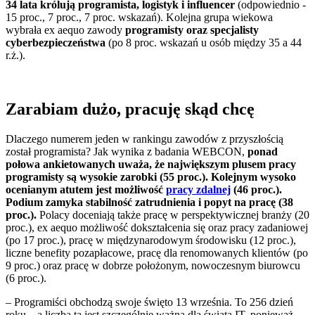
34 lata królują programista, logistyk i influencer
(odpowiednio -
15 proc., 7 proc., 7 proc. wskazań). Kolejna grupa wiekowa
wybrała ex aequo zawody
programisty oraz specjalisty
cyberbezpieczeństwa
(po 8 proc. wskazań u osób między 35 a 44
r.ż.).
Zarabiam dużo, pracuję skąd chcę
Dlaczego numerem jeden w rankingu zawodów z przyszłością
został programista? Jak wynika z badania WEBCON,
ponad
połowa ankietowanych uważa, że największym plusem pracy
programisty są wysokie zarobki (55 proc.). Kolejnym wysoko
ocenianym atutem jest możliwość
pracy zdalnej
(46 proc.).
Podium zamyka stabilność zatrudnienia i popyt na pracę (38
proc.).
Polacy doceniają także pracę w perspektywicznej branży (20
proc.), ex aequo możliwość dokształcenia się oraz pracy zadaniowej
(po 17 proc.), pracę w międzynarodowym środowisku (12 proc.),
liczne benefity pozapłacowe, pracę dla renomowanych klientów (po
9 proc.) oraz pracę w dobrze położonym, nowoczesnym biurowcu
(6 proc.).
– Programiści obchodzą swoje święto 13 września. To 256 dzień
roku – a liczba ta jest szczególnie ważna dla świata IT, ponieważ