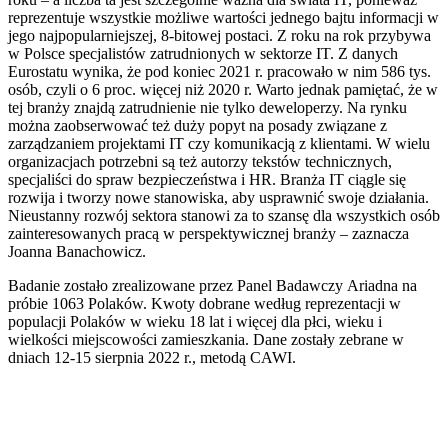
reprezentuje wszystkie możliwe wartości jednego bajtu informacji w
jego najpopularniejszej, 8-bitowej postaci. Z roku na rok przybywa
w Polsce specjalistów zatrudnionych w sektorze IT. Z danych
Eurostatu wynika, że pod koniec 2021 r. pracowało w nim 586 tys.
osób, czyli o 6 proc. więcej niż 2020 r. Warto jednak pamiętać, że w
tej branży znajdą zatrudnienie nie tylko deweloperzy. Na rynku
można zaobserwować też duży popyt na posady związane z
zarządzaniem projektami IT czy komunikacją z klientami. W wielu
organizacjach potrzebni są też autorzy tekstów technicznych,
specjaliści do spraw bezpieczeństwa i HR. Branża IT ciągle się
rozwija i tworzy nowe stanowiska, aby usprawnić swoje działania.
Nieustanny rozwój sektora stanowi za to szansę dla wszystkich osób
zainteresowanych pracą w perspektywicznej branży – zaznacza
Joanna Banachowicz.
Badanie zostało zrealizowane przez Panel Badawczy Ariadna na
próbie 1063 Polaków. Kwoty dobrane według reprezentacji w
populacji Polaków w wieku 18 lat i więcej dla płci, wieku i
wielkości miejscowości zamieszkania. Dane zostały zebrane w
dniach 12-15 sierpnia 2022 r., metodą CAWI.