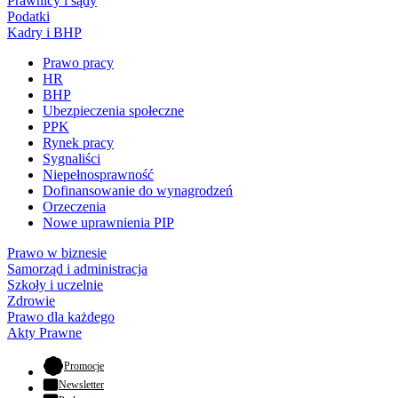
Prawnicy i sądy
Podatki
Kadry i BHP
Prawo pracy
HR
BHP
Ubezpieczenia społeczne
PPK
Rynek pracy
Sygnaliści
Niepełnosprawność
Dofinansowanie do wynagrodzeń
Orzeczenia
Nowe uprawnienia PIP
Prawo w biznesie
Samorząd i administracja
Szkoły i uczelnie
Zdrowie
Prawo dla każdego
Akty Prawne
- otwiera się w nowej karcie
Promocje
Newsletter