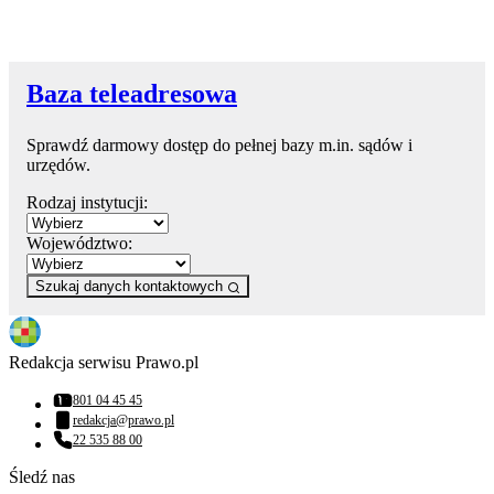
Baza teleadresowa
Sprawdź darmowy dostęp do pełnej bazy m.in. sądów i
urzędów.
Rodzaj instytucji:
Województwo:
Szukaj danych kontaktowych
Redakcja serwisu Prawo.pl
801 04 45 45
Numer telefonu:
redakcja@prawo.pl
Adres email:
22 535 88 00
Numer telefonu:
Śledź nas