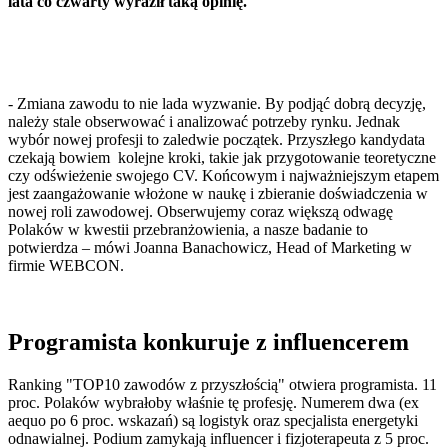
lata co czwarty wyraził taką opinię.
- Zmiana zawodu to nie lada wyzwanie. By podjąć dobrą decyzję,
należy stale obserwować i analizować potrzeby rynku. Jednak
wybór nowej profesji to zaledwie początek. Przyszłego kandydata
czekają bowiem kolejne kroki, takie jak przygotowanie teoretyczne
czy odświeżenie swojego CV. Końcowym i najważniejszym etapem
jest zaangażowanie włożone w naukę i zbieranie doświadczenia w
nowej roli zawodowej. Obserwujemy coraz większą odwagę
Polaków w kwestii przebranżowienia, a nasze badanie to
potwierdza – mówi Joanna Banachowicz, Head of Marketing w
firmie WEBCON.
Programista konkuruje z influencerem
Ranking "TOP10 zawodów z przyszłością" otwiera programista. 11
proc. Polaków wybrałoby właśnie tę profesję. Numerem dwa (ex
aequo po 6 proc. wskazań) są logistyk oraz specjalista energetyki
odnawialnej. Podium zamykają influencer i fizjoterapeuta z 5 proc.