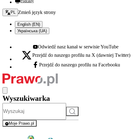
Podcasty
Zmień język - bieżący:
Zmień język strony
PL
English (EN)
Українська (UA)
Odwiedź nasz kanał w serwisie YouTube
Youtube - otwiera się w nowej karcie
Przejdź do naszego profilu na X (dawniej Twitter)
X - otwiera się w nowej karcie
Przejdź do naszego profilu na Facebooku
Facebook - otwiera się w nowej karcie
Wyszukiwarka
Szukaj
Moje Prawo.pl
- rejestracja i logowanie do serwisu