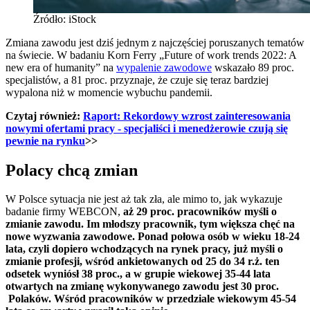
Źródło: iStock
Zmiana zawodu jest dziś jednym z najczęściej poruszanych tematów
na świecie. W badaniu Korn Ferry „Future of work trends 2022: A
new era of humanity” na
wypalenie zawodowe
wskazało 89 proc.
specjalistów, a 81 proc. przyznaje, że czuje się teraz bardziej
wypalona niż w momencie wybuchu pandemii.
Czytaj również:
Raport: Rekordowy wzrost zainteresowania
nowymi ofertami pracy - specjaliści i menedżerowie czują się
pewnie na rynku
>>
Polacy chcą zmian
W Polsce sytuacja nie jest aż tak zła, ale mimo to, jak wykazuje
badanie firmy WEBCON,
aż 29 proc. pracowników myśli o
zmianie zawodu. Im młodszy pracownik, tym większa chęć na
nowe wyzwania zawodowe.
Ponad połowa osób w wieku 18-24
lata, czyli dopiero wchodzących na rynek pracy, już myśli o
zmianie profesji, wśród ankietowanych od 25 do 34 r.ż. ten
odsetek wyniósł 38 proc., a w grupie wiekowej 35-44 lata
otwartych na zmianę wykonywanego zawodu jest 30 proc.
Polaków. Wśród pracowników w przedziale wiekowym 45-54