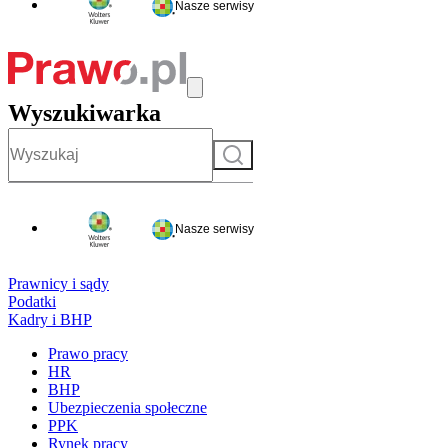
Nasze serwisy
Wyszukiwarka
Szukaj
Nasze serwisy
Prawnicy i sądy
Podatki
Kadry i BHP
Prawo pracy
HR
BHP
Ubezpieczenia społeczne
PPK
Rynek pracy