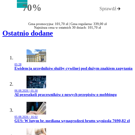
70%
Sprawdź
Rabatu
Cena promocyjna: 101,70 zł |
Cena regularna: 339,00 zł
Najniższa cena w ostatnich 30 dniach: 101,70 zł
Ostatnio dodane
05:28
Przejdź do artykułu:
Ewidencja urzędników służby cywilnej pod dużym znakiem zapytania
06.08.2026 | 05:30
Przejdź do artykułu:
AI przeszkoli pracowników z nowych przepisów o mobbingu
05.08.2026 | 16:02
Przejdź do artykułu:
GUS: W lutym br. mediana wynagrodzeń brutto wyniosła 7690,82 zł