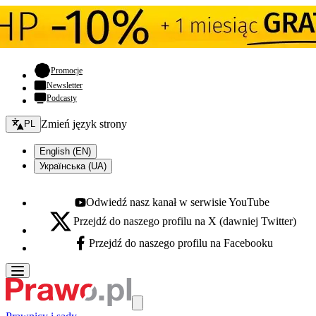
- otwiera się w nowej karcie
Promocje
Newsletter
Podcasty
Zmień język - bieżący:
Zmień język strony
PL
English (EN)
Українська (UA)
Odwiedź nasz kanał w serwisie YouTube
Youtube - otwiera się w nowej karcie
Przejdź do naszego profilu na X (dawniej Twitter)
X - otwiera się w nowej karcie
Przejdź do naszego profilu na Facebooku
Facebook - otwiera się w nowej karcie