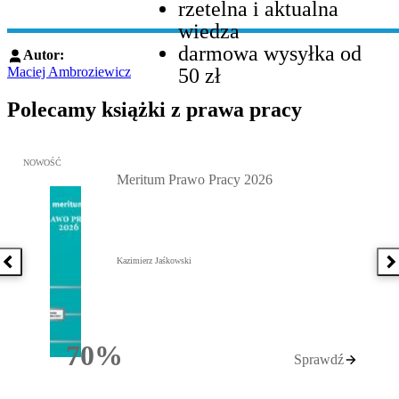
rzetelna i aktualna
wiedza
darmowa wysyłka od
Autor:
50 zł
Maciej Ambroziewicz
Polecamy książki z prawa pracy
Przejdź do: Meritum Prawo Pracy 2026, Kazimierz Jaśkowski - otw
NOWOŚĆ
Meritum Prawo Pracy 2026
Kazimierz Jaśkowski
Poprzednia książka
N
70%
Sprawdź
Rabatu