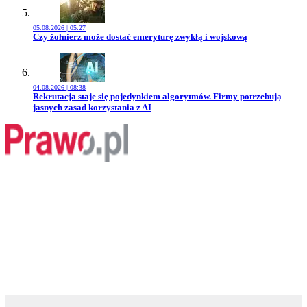
05.08.2026 | 05:27
Przejdź do artykułu:
Czy żołnierz może dostać emeryturę zwykłą i wojskową
04.08.2026 | 08:38
Przejdź do artykułu:
Rekrutacja staje się pojedynkiem algorytmów. Firmy potrzebują
jasnych zasad korzystania z AI