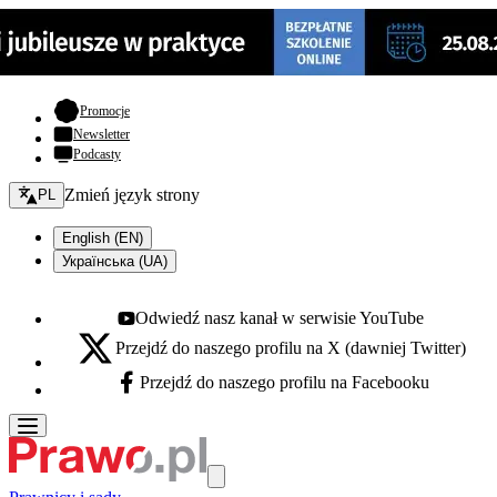
- otwiera się w nowej karcie
Promocje
Newsletter
Podcasty
Zmień język - bieżący:
Zmień język strony
PL
English (EN)
Українська (UA)
Odwiedź nasz kanał w serwisie YouTube
Youtube - otwiera się w nowej karcie
Przejdź do naszego profilu na X (dawniej Twitter)
X - otwiera się w nowej karcie
Przejdź do naszego profilu na Facebooku
Facebook - otwiera się w nowej karcie