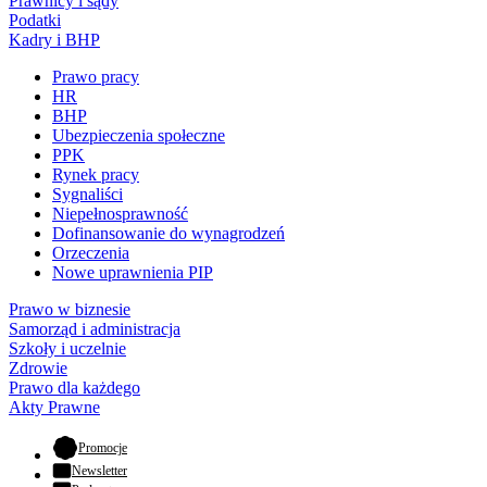
Prawnicy i sądy
Podatki
Kadry i BHP
Prawo pracy
HR
BHP
Ubezpieczenia społeczne
PPK
Rynek pracy
Sygnaliści
Niepełnosprawność
Dofinansowanie do wynagrodzeń
Orzeczenia
Nowe uprawnienia PIP
Prawo w biznesie
Samorząd i administracja
Szkoły i uczelnie
Zdrowie
Prawo dla każdego
Akty Prawne
- otwiera się w nowej karcie
Promocje
Newsletter