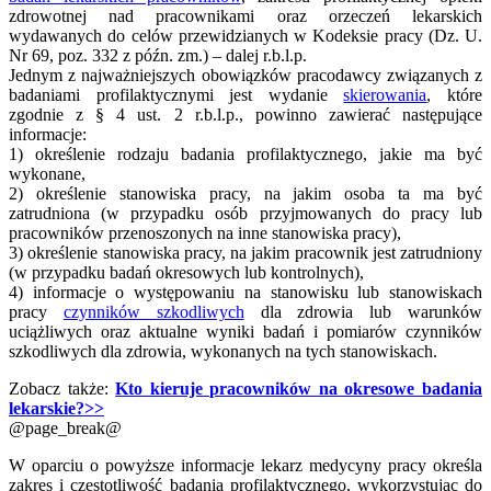
zdrowotnej nad pracownikami oraz orzeczeń lekarskich
wydawanych do celów przewidzianych w Kodeksie pracy (Dz. U.
Nr 69, poz. 332 z późn. zm.) – dalej r.b.l.p.
Jednym z najważniejszych obowiązków pracodawcy związanych z
badaniami profilaktycznymi jest wydanie
skierowania
, które
zgodnie z § 4 ust. 2 r.b.l.p., powinno zawierać następujące
informacje:
1) określenie rodzaju badania profilaktycznego, jakie ma być
wykonane,
2) określenie stanowiska pracy, na jakim osoba ta ma być
zatrudniona (w przypadku osób przyjmowanych do pracy lub
pracowników przenoszonych na inne stanowiska pracy),
3) określenie stanowiska pracy, na jakim pracownik jest zatrudniony
(w przypadku badań okresowych lub kontrolnych),
4) informacje o występowaniu na stanowisku lub stanowiskach
pracy
czynników szkodliwych
dla zdrowia lub warunków
uciążliwych oraz aktualne wyniki badań i pomiarów czynników
szkodliwych dla zdrowia, wykonanych na tych stanowiskach.
Zobacz także:
Kto kieruje pracowników na okresowe badania
lekarskie?>>
@page_break@
W oparciu o powyższe informacje lekarz medycyny pracy określa
zakres i częstotliwość badania profilaktycznego, wykorzystując do