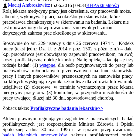
Maciej Ambroziewicz
15.06.2016 | 09:33
BHP
Aktualności
Rolą lekarza medycyny pracy jest określenie, czy pracownik może,
albo nie, wykonywać pracę na określonym stanowisku, które
pracodawca charakteryzuje w skierowaniu na badania. Lekarz nie
jest upoważniony do wprowadzania samowolnych zmian
dotyczących zakresu prac określonego w skierowaniu.
Stosownie do art. 229 ustawy z dnia 26 czerwca 1974 r. - Kodeks
pracy (tekst jedn.: Dz. U. z 2014 r. poz. 1502 z późn. zm.) – dalej
k.p. pracodawca jest obowiązany zapewnić pracownikom, na swój
koszt, profilaktyczną opiekę lekarską. Na tę opiekę składają się trzy
rodzaje badań: (1)
wstępne
, dla osób przyjmowanych do pracy lub
pracowników młodocianych przenoszonych na inne stanowiska
pracy i innych pracowników przenoszonych na stanowiska pracy,
na których występują czynniki szkodliwe dla zdrowia lub warunki
uciążliwe; (2) okresowe, w terminie wyznaczonym przez lekarza
medycyny pracy oraz (3) kontrolne, w przypadku niezdolności do
pracy trwającej dłużej niż 30 dni, spowodowanej chorobą.
Zobacz także:
Profilaktyczne badania lekarskie>>
Aktem prawnym regulującym zagadnienie pracowniczych badań
profilaktycznych jest rozporządzenie Ministra Zdrowia i Opieki
Społecznej z dnia 30 maja 1996 r. w sprawie przeprowadzania
badań lekarskich pracowników
, zakresu profilaktycznej opieki