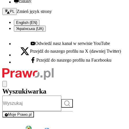
Podcasty
Zmień język - bieżący:
Zmień język strony
PL
English (EN)
Українська (UA)
Odwiedź nasz kanał w serwisie YouTube
Youtube - otwiera się w nowej karcie
Przejdź do naszego profilu na X (dawniej Twitter)
X - otwiera się w nowej karcie
Przejdź do naszego profilu na Facebooku
Facebook - otwiera się w nowej karcie
Wyszukiwarka
Szukaj
Moje Prawo.pl
- rejestracja i logowanie do serwisu