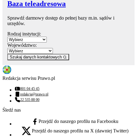
Baza teleadresowa
Sprawdź darmowy dostęp do pełnej bazy m.in. sądów i
urzędów.
Rodzaj instytucji:
Województwo:
Szukaj danych kontaktowych
Redakcja serwisu Prawo.pl
801 04 45 45
Numer telefonu:
redakcja@prawo.pl
Adres email:
22 535 88 00
Numer telefonu:
Śledź nas
Przejdź do naszego profilu na Facebooku
facebook - otwiera się w nowej karcie
Przejdź do naszego profilu na X (dawniej Twitter)
x - otwiera się w nowej karcie