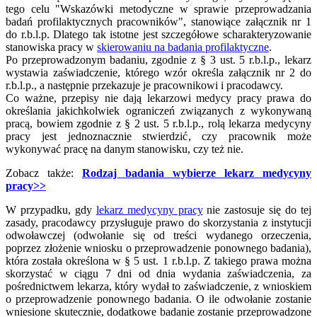
tego celu "Wskazówki metodyczne w sprawie przeprowadzania
badań profilaktycznych pracowników", stanowiące załącznik nr 1
do r.b.l.p. Dlatego tak istotne jest szczegółowe scharakteryzowanie
stanowiska pracy w
skierowaniu na badania profilaktyczne
.
Po przeprowadzonym badaniu, zgodnie z § 3 ust. 5 r.b.l.p., lekarz
wystawia zaświadczenie, którego wzór określa załącznik nr 2 do
r.b.l.p., a następnie przekazuje je pracownikowi i pracodawcy.
Co ważne, przepisy nie dają lekarzowi medycy pracy prawa do
określania jakichkolwiek ograniczeń związanych z wykonywaną
pracą, bowiem zgodnie z § 2 ust. 5 r.b.l.p., rolą lekarza medycyny
pracy jest jednoznacznie stwierdzić, czy pracownik może
wykonywać pracę na danym stanowisku, czy też nie.
Zobacz także:
Rodzaj badania wybierze lekarz medycyny
pracy>>
W przypadku, gdy
lekarz medycyny pracy
nie zastosuje się do tej
zasady, pracodawcy przysługuje prawo do skorzystania z instytucji
odwoławczej (odwołanie się od treści wydanego orzeczenia,
poprzez złożenie wniosku o przeprowadzenie ponownego badania),
która została określona w § 5 ust. 1 r.b.l.p. Z takiego prawa można
skorzystać w ciągu 7 dni od dnia wydania zaświadczenia, za
pośrednictwem lekarza, który wydał to zaświadczenie, z wnioskiem
o przeprowadzenie ponownego badania. O ile odwołanie zostanie
wniesione skutecznie, dodatkowe badanie zostanie przeprowadzone