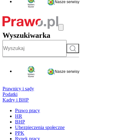
Nasze serwisy
Wyszukiwarka
Szukaj
Nasze serwisy
Prawnicy i sądy
Podatki
Kadry i BHP
Prawo pracy
HR
BHP
Ubezpieczenia społeczne
PPK
Rynek pracy