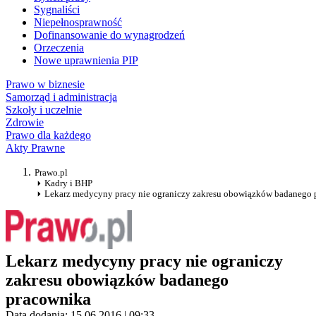
Sygnaliści
Niepełnosprawność
Dofinansowanie do wynagrodzeń
Orzeczenia
Nowe uprawnienia PIP
Prawo w biznesie
Samorząd i administracja
Szkoły i uczelnie
Zdrowie
Prawo dla każdego
Akty Prawne
Prawo.pl
Kadry i BHP
Lekarz medycyny pracy nie ograniczy zakresu obowiązków badanego 
Lekarz medycyny pracy nie ograniczy
zakresu obowiązków badanego
pracownika
Data dodania: 15.06.2016 | 09:33