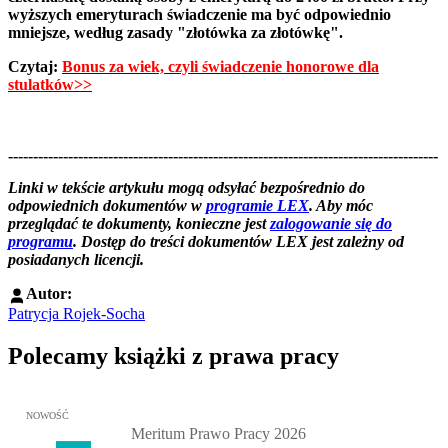
wyższych emeryturach świadczenie ma być odpowiednio
mniejsze, według zasady "złotówka za złotówkę".
Czytaj:
Bonus za wiek, czyli świadczenie honorowe dla
stulatków>>
--------------------------------------------------------------------------------------
--------------------------------------------------------
Linki w tekście artykułu mogą odsyłać bezpośrednio do
odpowiednich dokumentów w
programie LEX
. Aby móc
przeglądać te dokumenty, konieczne jest
zalogowanie się do
programu
. Dostęp do treści dokumentów LEX jest zależny od
posiadanych licencji.
Autor:
Patrycja Rojek-Socha
Polecamy książki z prawa pracy
Przejdź do: Meritum Prawo Pracy 2026, Kazimierz Jaśkowski - otw
NOWOŚĆ
Meritum Prawo Pracy 2026