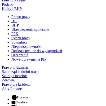
Prawnicy i sądy
Podatki
Kadry i BHP
Prawo pracy
HR
BHP
Ubezpieczenia społeczne
PPK
Rynek pracy
Sygnaliści
Niepełnosprawność
Dofinansowanie do wynagrodzeń
Orzeczenia
Nowe uprawnienia PIP
Prawo w biznesie
Samorząd i administracja
Szkoły i uczelnie
Zdrowie
Prawo dla każdego
Akty Prawne
- otwiera się w nowej karcie
Promocje
Newsletter