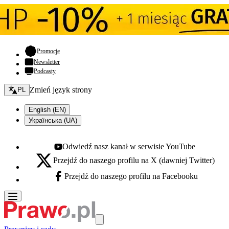
- otwiera się w nowej karcie
Promocje
Newsletter
Podcasty
Zmień język - bieżący:
Zmień język strony
PL
English (EN)
Українська (UA)
Odwiedź nasz kanał w serwisie YouTube
Youtube - otwiera się w nowej karcie
Przejdź do naszego profilu na X (dawniej Twitter)
X - otwiera się w nowej karcie
Przejdź do naszego profilu na Facebooku
Facebook - otwiera się w nowej karcie