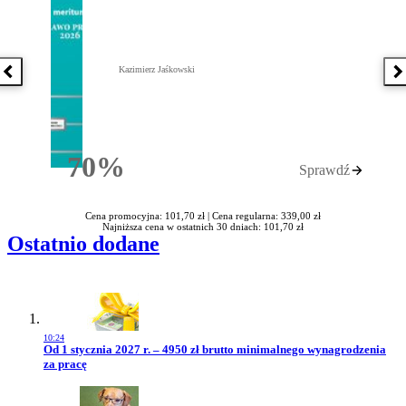
Kazimierz Jaśkowski
Poprzednia książka
N
70%
Sprawdź
Rabatu
Cena promocyjna: 101,70 zł |
Cena regularna: 339,00 zł
Najniższa cena w ostatnich 30 dniach: 101,70 zł
Ostatnio dodane
10:24
Przejdź do artykułu:
Od 1 stycznia 2027 r. – 4950 zł brutto minimalnego wynagrodzenia
za pracę