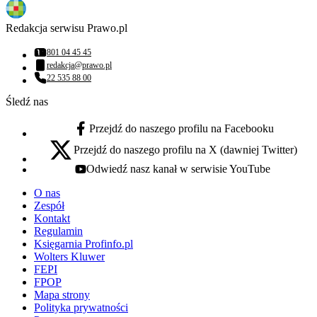
Redakcja serwisu Prawo.pl
801 04 45 45
Numer telefonu:
redakcja@prawo.pl
Adres email:
22 535 88 00
Numer telefonu:
Śledź nas
Przejdź do naszego profilu na Facebooku
facebook - otwiera się w nowej karcie
Przejdź do naszego profilu na X (dawniej Twitter)
x - otwiera się w nowej karcie
Odwiedź nasz kanał w serwisie YouTube
youtube - otwiera się w nowej karcie
O nas
Zespół
Kontakt
Regulamin
Księgarnia Profinfo.pl
Wolters Kluwer
FEPI
FPOP
Mapa strony
Polityka prywatności