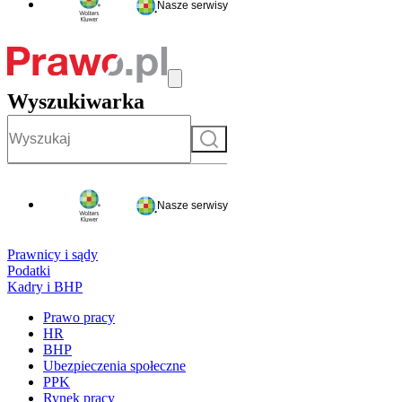
Nasze serwisy
Wyszukiwarka
Szukaj
Nasze serwisy
Prawnicy i sądy
Podatki
Kadry i BHP
Prawo pracy
HR
BHP
Ubezpieczenia społeczne
PPK
Rynek pracy