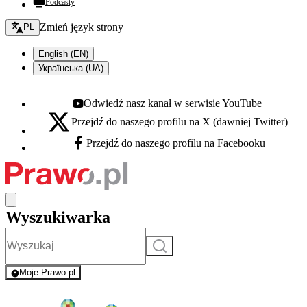
Podcasty
Zmień język - bieżący:
Zmień język strony
PL
English (EN)
Українська (UA)
Odwiedź nasz kanał w serwisie YouTube
Youtube - otwiera się w nowej karcie
Przejdź do naszego profilu na X (dawniej Twitter)
X - otwiera się w nowej karcie
Przejdź do naszego profilu na Facebooku
Facebook - otwiera się w nowej karcie
Wyszukiwarka
Szukaj
Moje Prawo.pl
- rejestracja i logowanie do serwisu