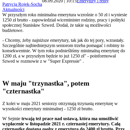
08.09.2020 | 10:15
Emerytury i renty
Patrycja Rojek-Socha
Aktualności
W przyszłym roku minimalna emerytura wzrośnie o 50 zł i wyniesie
1250 zł brutto - zapowiedział wiceminister rodziny, pracy i polityki
społecznej Stanisław Szwed. Dodał, że takie są możliwości
budżetowe.
- Chcemy, żeby najniższe emerytury, tak jak do tej pory, wzrastały.
Szczególnie najbiedniejszym seniorom trzeba pomagać i robimy to
konsekwentnie. W tym roku podnieśliśmy minimalną emeryturę do
1200 zł, a w przyszłym będzie to już 1250 zł" - poinformował
Szwed w rozmowie z w "Super Expressie" .
W maju "trzynastka", potem
"czternastka"
Z kolei w maju 2021 seniorzy otrzymają trzynastą emeryturę w
wysokości emerytury minimalnej - 1250 zł brutto.
W Sejmie
trwają też prace nad ustawą, która ma umożliwić
wypłacenie w listopadzie 2021 r. czternastej emerytury. Całą
czternastkę dostaną osoby z emeryturą do 2400 zł brutto. Przy