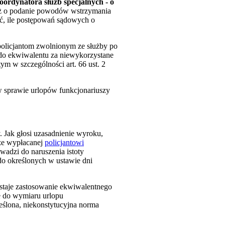
oordynatora służb specjalnych - o
eż o podanie powodów wstrzymania
eć, ile postępowań sądowych o
olicjantom zwolnionym ze służby po
a do ekwiwalentu za niewykorzystane
m w szczególności art. 66 ust. 2
w sprawie urlopów funkcjonariuszy
Jak głosi uzasadnienie wyroku,
że wypłacanej
policjantowi
adzi do naruszenia istoty
do określonych w ustawie dni
ostaje zastosowanie ekwiwalentnego
e do wymiaru urlopu
eślona, niekonstytucyjna norma