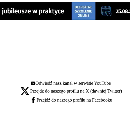
Odwiedź nasz kanał w serwisie YouTube
Youtube - otwiera się w nowej karcie
Przejdź do naszego profilu na X (dawniej Twitter)
X - otwiera się w nowej karcie
Przejdź do naszego profilu na Facebooku
Facebook - otwiera się w nowej karcie