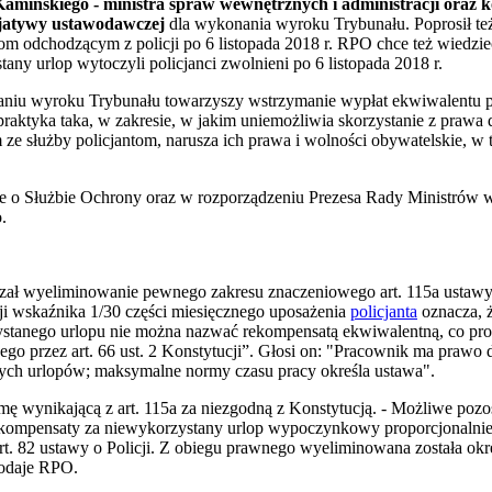
Kamińskiego - ministra spraw wewnętrznych i administracji oraz k
cjatywy ustawodawczej
dla wykonania wyroku Trybunału. Poprosił t
m odchodzącym z policji po 6 listopada 2018 r. RPO chce też wiedzi
ny urlop wytoczyli policjanci zwolnieni po 6 listopada 2018 r.
iu wyroku Trybunału towarzyszy wstrzymanie wypłat ekwiwalentu p
 praktyka taka, w zakresie, w jakim uniemożliwia skorzystanie z praw
służby policjantom, narusza ich prawa i wolności obywatelskie, w ty
wie o Służbie Ochrony oraz w rozporządzeniu Prezesa Rady Ministrów 
.
ł wyeliminowanie pewnego zakresu znaczeniowego art. 115a ustawy. 
cji wskaźnika 1/30 części miesięcznego uposażenia
policjanta
oznacza, 
ystanego urlopu nie można nazwać rekompensatą ekwiwalentną, co prow
ego przez art. 66 ust. 2 Konstytucji”. Głosi on: "Pracownik ma prawo 
nych urlopów; maksymalne normy czasu pracy określa ustawa".
mę wynikającą z art. 115a za niezgodną z Konstytucją. - Możliwe poz
ekompensaty za niewykorzystany urlop wypoczynkowy proporcjonalni
. 82 ustawy o Policji. Z obiegu prawnego wyeliminowana została okr
dodaje RPO.