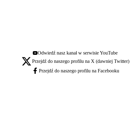
Odwiedź nasz kanał w serwisie YouTube
Youtube - otwiera się w nowej karcie
Przejdź do naszego profilu na X (dawniej Twitter)
X - otwiera się w nowej karcie
Przejdź do naszego profilu na Facebooku
Facebook - otwiera się w nowej karcie