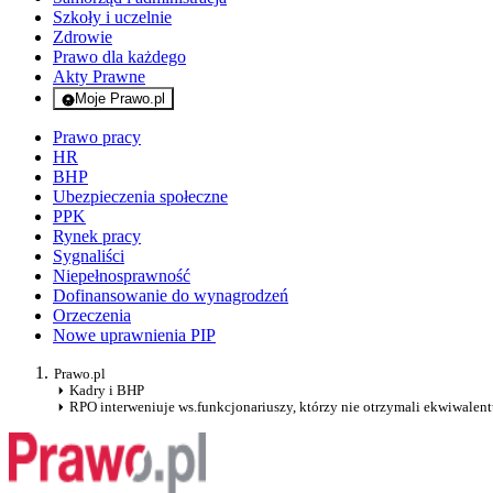
Szkoły i uczelnie
Zdrowie
Prawo dla każdego
Akty Prawne
Moje Prawo.pl
- rejestracja i logowanie do serwisu
Prawo pracy
HR
BHP
Ubezpieczenia społeczne
PPK
Rynek pracy
Sygnaliści
Niepełnosprawność
Dofinansowanie do wynagrodzeń
Orzeczenia
Nowe uprawnienia PIP
Prawo.pl
Kadry i BHP
RPO interweniuje ws.funkcjonariuszy, którzy nie otrzymali ekwiwalen