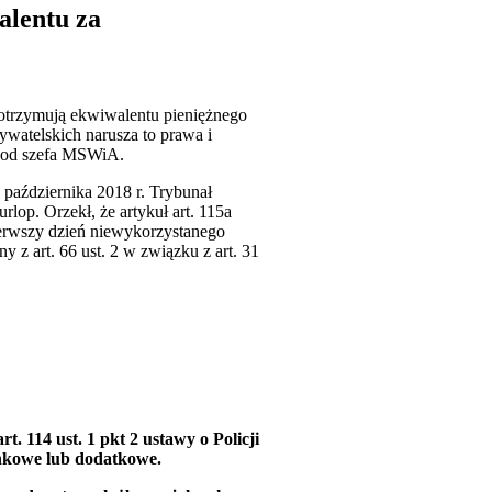
alentu za
 otrzymują ekwiwalentu pieniężnego
atelskich narusza to prawa i
ń od szefa MSWiA.
października 2018 r. Trybunał
lop. Orzekł, że artykuł art. 115a
erwszy dzień niewykorzystanego
z art. 66 ust. 2 w związku z art. 31
. 114 ust. 1 pkt 2 ustawy o Policji
ynkowe lub dodatkowe.