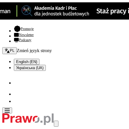
- otwiera się w nowej karcie
Promocje
Newsletter
Podcasty
Zmień język - bieżący:
Zmień język strony
PL
English (EN)
Українська (UA)