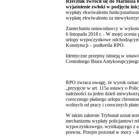
Rzecznik zwrócił się do Mariusza 
wyjaśnienie zwłoki w podjęciu ini
wypłaty ekwiwalentu funkcjonariuszo
wypłatę ekwiwalentu za niewykorzysta
Zaniechaniu ustawodawcy w wykonan
6 listopada 2018 r. - W mojej ocenia
urlopy wypoczynkowe odchodzącym ze 
Konstytucji – podkreśla RPO.
Identyczne przepisy istnieją w usta
Centralnego Biura Antykorupcyjnego
RPO zwraca uwagę, że wyrok oznacza
„przyjęcie w art. 115a ustawy o Poli
należności za jeden dzień niewykorz
corocznego płatnego urlopu chronion
wolnych od pracy i corocznych płat
W takim zakresie Trybunał uznał nor
mechanizmu wypłaty policjantowi r
wypoczynkowego, wynikającego z art
prawna. Przepis pozostał w mocy - 