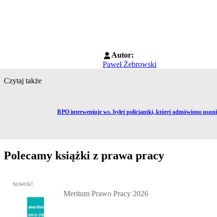
Autor:
Paweł Żebrowski
Czytaj także
Przejdź do artykułu:
RPO interweniuje ws. byłej policjantki, której odmówiono usuni
Polecamy książki z prawa pracy
Przejdź do: Meritum Prawo Pracy 2026, Kazimierz Jaśkowski - otw
NOWOŚĆ
Meritum Prawo Pracy 2026