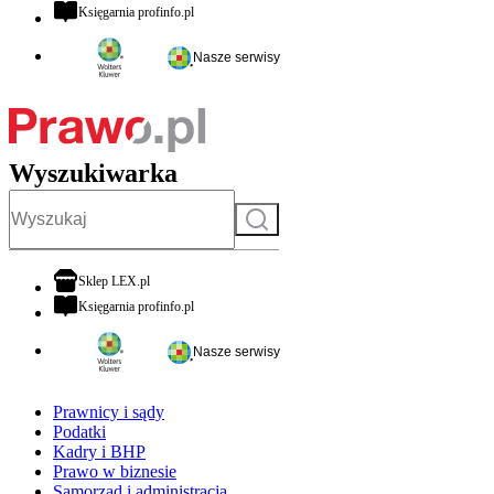
otwiera się w nowej karcie
Księgarnia profinfo.pl
Nasze serwisy
Wyszukiwarka
Szukaj
otwiera się w nowej karcie
Sklep LEX.pl
otwiera się w nowej karcie
Księgarnia profinfo.pl
Nasze serwisy
Prawnicy i sądy
Podatki
Kadry i BHP
Prawo w biznesie
Samorząd i administracja