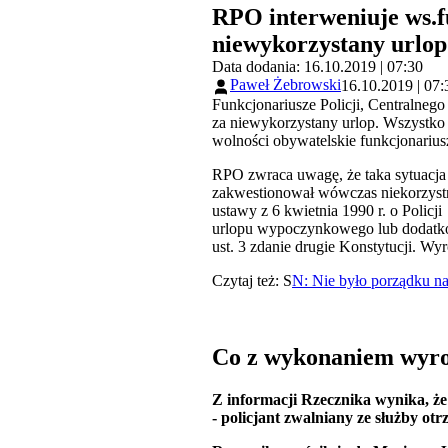
RPO interweniuje ws.f
niewykorzystany urlop
Data dodania: 16.10.2019 | 07:30
Paweł Żebrowski
16.10.2019 | 07:
Funkcjonariusze Policji, Centralneg
za niewykorzystany urlop. Wszystk
wolności obywatelskie funkcjonarius
RPO zwraca uwagę, że taka sytuacja
zakwestionował wówczas niekorzystne
ustawy z 6 kwietnia 1990 r. o Policj
urlopu wypoczynkowego lub dodatkowe
ust. 3 zdanie drugie Konstytucji. Wy
Czytaj też:
S
N: Nie było porządku n
Co z wykonaniem wyr
Z informacji Rzecznika wynika, że 
- policjant zwalniany ze służby 