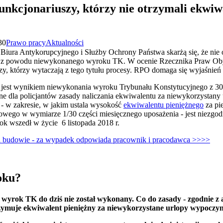
unkcjonariuszy, którzy nie otrzymali ekwiw
30
Prawo pracy
Aktualności
o Biura Antykorupcyjnego i Służby Ochrony Państwa skarżą się, że nie
o z powodu niewykonanego wyroku TK. W ocenie Rzecznika Praw Obyw
zy, którzy wytaczają z tego tytułu procesy. RPO domaga się wyjaśnie
 jest wynikiem niewykonania wyroku Trybunału Konstytucyjnego z 30 
 dla policjantów zasady naliczania ekwiwalentu za niewykorzystany ur
i - w zakresie, w jakim ustala wysokość
ekwiwalentu pieniężnego
za pi
go w wymiarze 1/30 części miesięcznego uposażenia - jest niezgodny 
rok wszedł w życie 6 listopada 2018 r.
a budowie - za wypadek odpowiada pracownik i pracodawca
>>>>
oku?
wyrok TK do dziś nie został wykonany. Co do zasady - zgodnie z art
otrzymuje ekwiwalent pieniężny za niewykorzystane urlopy wypocz