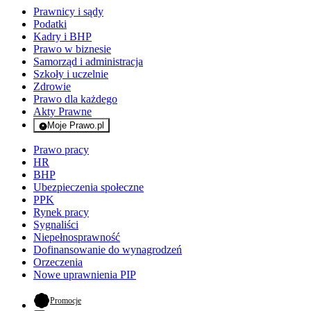
Prawnicy i sądy
Podatki
Kadry i BHP
Prawo w biznesie
Samorząd i administracja
Szkoły i uczelnie
Zdrowie
Prawo dla każdego
Akty Prawne
Moje Prawo.pl
- rejestracja i logowanie do serwisu
Prawo pracy
HR
BHP
Ubezpieczenia społeczne
PPK
Rynek pracy
Sygnaliści
Niepełnosprawność
Dofinansowanie do wynagrodzeń
Orzeczenia
Nowe uprawnienia PIP
- otwiera się w nowej karcie
Promocje