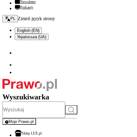
Newsletter
Podcasty
Zmień język - bieżący:
Zmień język strony
PL
English (EN)
Українська (UA)
Wyszukiwarka
Szukaj
Moje Prawo.pl
- rejestracja i logowanie do serwisu
otwiera się w nowej karcie
Sklep LEX.pl