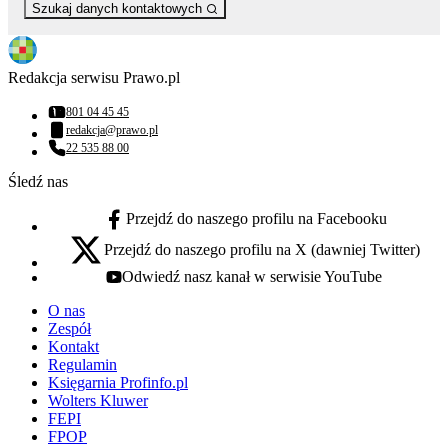
Szukaj danych kontaktowych
Redakcja serwisu Prawo.pl
801 04 45 45
Numer telefonu:
redakcja@prawo.pl
Adres email:
22 535 88 00
Numer telefonu:
Śledź nas
Przejdź do naszego profilu na Facebooku
facebook - otwiera się w nowej karcie
Przejdź do naszego profilu na X (dawniej Twitter)
x - otwiera się w nowej karcie
Odwiedź nasz kanał w serwisie YouTube
youtube - otwiera się w nowej karcie
O nas
Zespół
Kontakt
Regulamin
Księgarnia Profinfo.pl
Wolters Kluwer
FEPI
FPOP