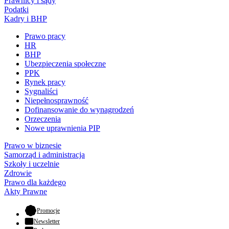
Prawnicy i sądy
Podatki
Kadry i BHP
Prawo pracy
HR
BHP
Ubezpieczenia społeczne
PPK
Rynek pracy
Sygnaliści
Niepełnosprawność
Dofinansowanie do wynagrodzeń
Orzeczenia
Nowe uprawnienia PIP
Prawo w biznesie
Samorząd i administracja
Szkoły i uczelnie
Zdrowie
Prawo dla każdego
Akty Prawne
- otwiera się w nowej karcie
Promocje
Newsletter