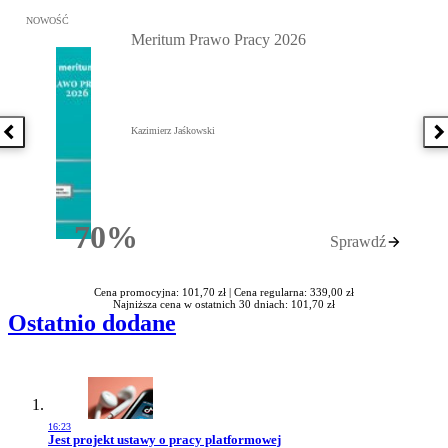
Przejdź do: Meritum Prawo Pracy 2026, Kazimierz Jaśkowski - otw
NOWOŚĆ
Meritum Prawo Pracy 2026
Kazimierz Jaśkowski
Poprzednia książka
N
70%
Sprawdź
Rabatu
Cena promocyjna: 101,70 zł |
Cena regularna: 339,00 zł
Najniższa cena w ostatnich 30 dniach: 101,70 zł
Ostatnio dodane
16:23
Przejdź do artykułu:
Jest projekt ustawy o pracy platformowej