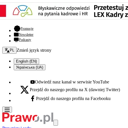
- otwiera się w nowej karcie
Promocje
Newsletter
Podcasty
Zmień język - bieżący:
Zmień język strony
PL
English (EN)
Українська (UA)
Odwiedź nasz kanał w serwisie YouTube
Youtube - otwiera się w nowej karcie
Przejdź do naszego profilu na X (dawniej Twitter)
X - otwiera się w nowej karcie
Przejdź do naszego profilu na Facebooku
Facebook - otwiera się w nowej karcie