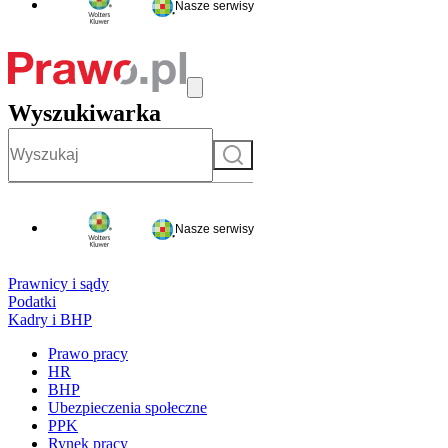
Nasze serwisy
Wyszukiwarka
Szukaj
Nasze serwisy
Prawnicy i sądy
Podatki
Kadry i BHP
Prawo pracy
HR
BHP
Ubezpieczenia społeczne
PPK
Rynek pracy