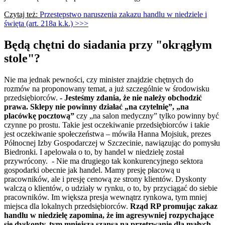
Czytaj też:
Przestępstwo naruszenia zakazu handlu w niedziele i
święta (art. 218a k.k.) >>>
Będą chętni do siadania przy "okrągłym
stole"?
Nie ma jednak pewności, czy minister znajdzie chętnych do
rozmów na proponowany temat, a już szczególnie w środowisku
przedsiębiorców.
- Jesteśmy zdania, że nie należy obchodzić
prawa. Sklepy nie powinny działać „na czytelnię”, „na
placówkę pocztową”
czy „na salon medyczny” tylko powinny być
czynne po prostu. Takie jest oczekiwanie przedsiębiorców i takie
jest oczekiwanie społeczeństwa – mówiła Hanna Mojsiuk, prezes
Północnej Izby Gospodarczej w Szczecinie, nawiązując do pomysłu
Biedronki. I apelowała o to, by handel w niedzielę został
przywrócony. - Nie ma drugiego tak konkurencyjnego sektora
gospodarki obecnie jak handel. Mamy presję płacową u
pracowników, ale i presję cenową ze strony klientów. Dyskonty
walczą o klientów, o udziały w rynku, o to, by przyciągać do siebie
pracowników. Im większa presja wewnątrz rynkowa, tym mniej
miejsca dla lokalnych przedsiębiorców.
Rząd RP promując zakaz
handlu w niedzielę zapomina, że im agresywniej rozpychające
się dyskonty, tym mniejsza szansa na przetrwanie dla małych