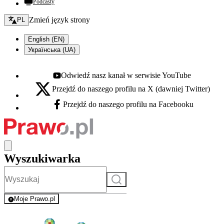
Podcasty
Zmień język - bieżący:
Zmień język strony
PL
English (EN)
Українська (UA)
Odwiedź nasz kanał w serwisie YouTube
Youtube - otwiera się w nowej karcie
Przejdź do naszego profilu na X (dawniej Twitter)
X - otwiera się w nowej karcie
Przejdź do naszego profilu na Facebooku
Facebook - otwiera się w nowej karcie
Wyszukiwarka
Szukaj
Moje Prawo.pl
- rejestracja i logowanie do serwisu