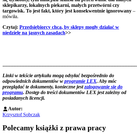
sklepikarzy, lokalnych piekarni, małych przetwórni czy
targowisk. To jest fakt, który jest konsekwentnie ignorowany
–
mówiła.
Czytaj:
Przedsiębiorcy chcą, by sklepy mogły działać w
niedzielę na jasnych zasadach
>>
--------------------------------------------------------------------------------------
--------------------------------------------------------
Linki w tekście artykułu mogą odsyłać bezpośrednio do
odpowiednich dokumentów w
programie LEX
. Aby móc
przeglądać te dokumenty, konieczne jest
zalogowanie się do
programu
. Dostęp do treści dokumentów LEX jest zależny od
posiadanych licencji.
Autor:
Krzysztof Sobczak
Polecamy książki z prawa pracy