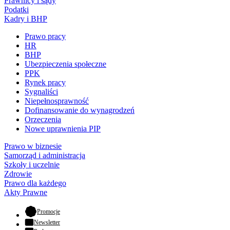
Prawnicy i sądy
Podatki
Kadry i BHP
Prawo pracy
HR
BHP
Ubezpieczenia społeczne
PPK
Rynek pracy
Sygnaliści
Niepełnosprawność
Dofinansowanie do wynagrodzeń
Orzeczenia
Nowe uprawnienia PIP
Prawo w biznesie
Samorząd i administracja
Szkoły i uczelnie
Zdrowie
Prawo dla każdego
Akty Prawne
- otwiera się w nowej karcie
Promocje
Newsletter