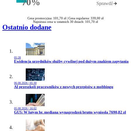
70%
Sprawdź
Rabatu
Cena promocyjna: 101,70 zł |
Cena regularna: 339,00 zł
Najniższa cena w ostatnich 30 dniach: 101,70 zł
Ostatnio dodane
05:28
Przejdź do artykułu:
Ewidencja urzędników służby cywilnej pod dużym znakiem zapytania
06.08.2026 | 05:30
Przejdź do artykułu:
AI przeszkoli pracowników z nowych przepisów o mobbingu
05.08.2026 | 16:02
Przejdź do artykułu:
GUS: W lutym br. mediana wynagrodzeń brutto wyniosła 7690,82 zł