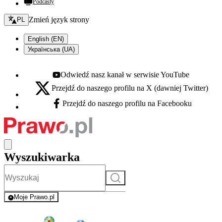
Podcasty
Zmień język - bieżący:
Zmień język strony
PL
English (EN)
Українська (UA)
Odwiedź nasz kanał w serwisie YouTube
Youtube - otwiera się w nowej karcie
Przejdź do naszego profilu na X (dawniej Twitter)
X - otwiera się w nowej karcie
Przejdź do naszego profilu na Facebooku
Facebook - otwiera się w nowej karcie
Wyszukiwarka
Szukaj
Moje Prawo.pl
- rejestracja i logowanie do serwisu