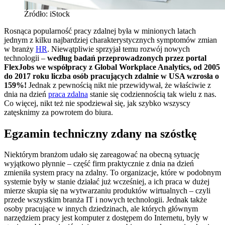
Źródło: iStock
Rosnąca popularność pracy zdalnej była w minionych latach
jednym z kilku najbardziej charakterystycznych symptomów zmian
w branży
HR
. Niewątpliwie sprzyjał temu rozwój nowych
technologii –
według badań przeprowadzonych przez portal
FlexJobs we współpracy z Global Workplace Analytics, od 2005
do 2017 roku liczba osób pracujących zdalnie w USA wzrosła o
159%!
Jednak z pewnością nikt nie przewidywał, że właściwie z
dnia na dzień
praca zdalna
stanie się codziennością tak wielu z nas.
Co więcej, nikt też nie spodziewał się, jak szybko wszyscy
zatęsknimy za powrotem do biura.
Egzamin techniczny zdany na szóstkę
Niektórym branżom udało się zareagować na obecną sytuację
wyjątkowo płynnie – część firm praktycznie z dnia na dzień
zmieniła system pracy na zdalny. To organizacje, które w podobnym
systemie były w stanie działać już wcześniej, a ich praca w dużej
mierze skupia się na wytwarzaniu produktów wirtualnych – czyli
przede wszystkim branża IT i nowych technologii. Jednak także
osoby pracujące w innych dziedzinach, ale których głównym
narzędziem pracy jest komputer z dostępem do Internetu, były w