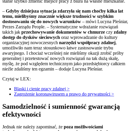
stanie szybko zmienić miejsce pracy z biura na własne mieszkanie.
–
Gdyby dzisiejsza sytuacja zdarzyła się nam choćby kilka lat
temu, mielibyśmy znacznie większe trudności w szybkim
dostosowaniu się do nowych warunków
– mówi Lucyna Pleśniar,
Prezes Zarządu People. – Systematyczne wdrażanie rozwiązań
takich jak
przechowywanie dokumentów w chmurze
czy
zdalny
dostęp do dysków sieciowych
oraz wprowadzanie do kultury
organizacyjnej nowoczesnych
narzędzi współpracy zdalnej
,
umożliwiło nam teraz stosunkowo łatwe zastosowanie trybu
awaryjnego. I chociaż wcześniej nie mieliśmy okazji zrobić próby
generalnej i przetestować nowych rozwiązań na tak dużą skalę,
myślę, że pod względem technicznym jako przedsiębiorcy całkiem
nieźle zdaliśmy ten egzamin – dodaje Lucyna Pleśniar.
Czytaj w LEX:
Blaski i cienie pracy zdalnej >
Zagrożenie koronawirusem a prawo do prywatności >
Samodzielność i sumienność gwarancją
efektywności
Jednak nie należy zapominać, że
poza możliwościami