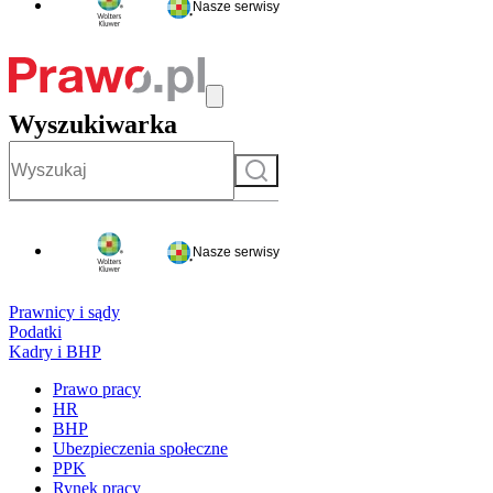
Nasze serwisy
Wyszukiwarka
Szukaj
Nasze serwisy
Prawnicy i sądy
Podatki
Kadry i BHP
Prawo pracy
HR
BHP
Ubezpieczenia społeczne
PPK
Rynek pracy