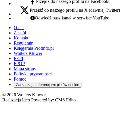
Przejdź do naszego profilu na Facebooku
facebook - otwiera się w nowej karcie
Przejdź do naszego profilu na X (dawniej Twitter)
x - otwiera się w nowej karcie
Odwiedź nasz kanał w serwisie YouTube
youtube - otwiera się w nowej karcie
O nas
Zespół
Kontakt
Regulamin
Księgarnia Profinfo.pl
Wolters Kluwer
FEPI
FPOP
Mapa strony
Polityka prywatności
Pomoc
Zarządzaj preferencjami plików cookie
© 2026 Wolters Kluwer
Realizacja Ideo Powered by:
CMS Edito