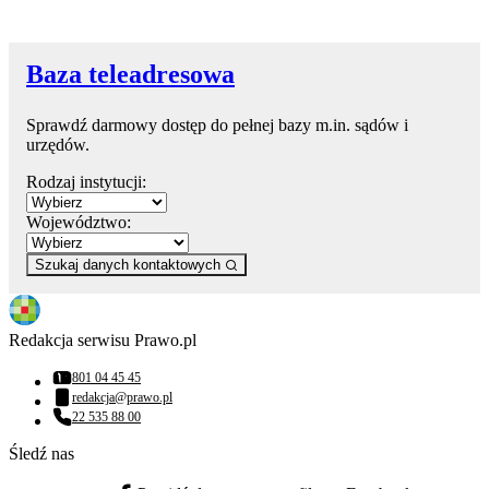
Baza teleadresowa
Sprawdź darmowy dostęp do pełnej bazy m.in. sądów i
urzędów.
Rodzaj instytucji:
Województwo:
Szukaj danych kontaktowych
Redakcja serwisu Prawo.pl
801 04 45 45
Numer telefonu:
redakcja@prawo.pl
Adres email:
22 535 88 00
Numer telefonu:
Śledź nas