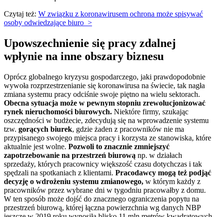
Czytaj też:
W związku z koronawirusem ochrona może spisywać
osoby odwiedzające biuro >
Upowszechnienie się pracy zdalnej
wpłynie na inne obszary biznesu
Oprócz globalnego kryzysu gospodarczego, jaki prawdopodobnie
wywoła rozprzestrzenianie się koronawirusa na świecie, tak nagła
zmiana systemu pracy odciśnie swoje piętno na wielu sektorach.
Obecna sytuacja może w pewnym stopniu zrewolucjonizować
rynek nieruchomości biurowych.
Niektóre firmy, szukając
oszczędności w budżecie, zdecydują się na wprowadzenie systemu
tzw.
gorących biurek
, gdzie żaden z pracowników nie ma
przypisanego swojego miejsca pracy i korzysta ze stanowiska, które
aktualnie jest wolne.
Pozwoli to znacznie zmniejszyć
zapotrzebowanie na przestrzeń biurową
np. w działach
sprzedaży, których pracownicy większość czasu dotychczas i tak
spędzali na spotkaniach z klientami.
Pracodawcy mogą też podjąć
decyzję o wdrożeniu systemu zmianowego,
w którym każdy z
pracowników przez wybrane dni w tygodniu pracowałby z domu.
W ten sposób może dojść do znacznego ograniczenia popytu na
przestrzeń biurową, której łączna powierzchnia wg danych NBP
jeszcze w 2019 roku wynosiła blisko 11 mln metrów kwadratowych