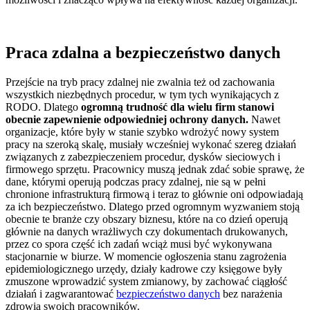
Praca zdalna a bezpieczeństwo danych
Przejście na tryb pracy zdalnej nie zwalnia też od zachowania
wszystkich niezbędnych procedur, w tym tych wynikających z
RODO. Dlatego
ogromną trudność dla wielu firm stanowi
obecnie zapewnienie odpowiedniej ochrony danych.
Nawet
organizacje, które były w stanie szybko wdrożyć nowy system
pracy na szeroką skalę, musiały wcześniej wykonać szereg działań
związanych z zabezpieczeniem procedur, dysków sieciowych i
firmowego sprzętu. Pracownicy muszą jednak zdać sobie sprawę, że
dane, którymi operują podczas pracy zdalnej, nie są w pełni
chronione infrastrukturą firmową i teraz to głównie oni odpowiadają
za ich bezpieczeństwo. Dlatego przed ogromnym wyzwaniem stoją
obecnie te branże czy obszary biznesu, które na co dzień operują
głównie na danych wrażliwych czy dokumentach drukowanych,
przez co spora część ich zadań wciąż musi być wykonywana
stacjonarnie w biurze. W momencie ogłoszenia stanu zagrożenia
epidemiologicznego urzędy, działy kadrowe czy księgowe były
zmuszone wprowadzić system zmianowy, by zachować ciągłość
działań i zagwarantować
bezpieczeństwo danych
bez narażenia
zdrowia swoich pracowników.