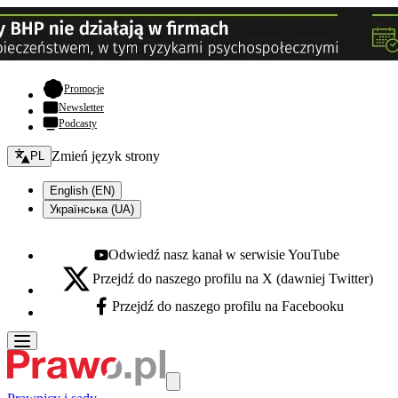
- otwiera się w nowej karcie
Promocje
Newsletter
Podcasty
Zmień język - bieżący:
Zmień język strony
PL
English (EN)
Українська (UA)
Odwiedź nasz kanał w serwisie YouTube
Youtube - otwiera się w nowej karcie
Przejdź do naszego profilu na X (dawniej Twitter)
X - otwiera się w nowej karcie
Przejdź do naszego profilu na Facebooku
Facebook - otwiera się w nowej karcie