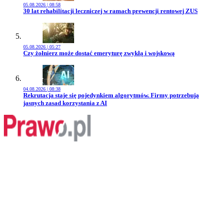
05.08.2026 | 08:58
Przejdź do artykułu:
30 lat rehabilitacji leczniczej w ramach prewencji rentowej ZUS
05.08.2026 | 05:27
Przejdź do artykułu:
Czy żołnierz może dostać emeryturę zwykłą i wojskową
04.08.2026 | 08:38
Przejdź do artykułu:
Rekrutacja staje się pojedynkiem algorytmów. Firmy potrzebują
jasnych zasad korzystania z AI