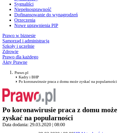
Sygnaliści
Niepełnosprawność
Dofinansowanie do wynagrodzeń
Orzeczenia
Nowe uprawnienia PIP
Prawo w biznesie
Samorząd i administracja
Szkoły i uczelnie
Zdrowie
Prawo dla każdego
Akty Prawne
Prawo.pl
Kadry i BHP
Po koronawirusie praca z domu może zyskać na popularności
Po koronawirusie praca z domu może
zyskać na popularności
Data dodania: 29.03.2020 | 08:00