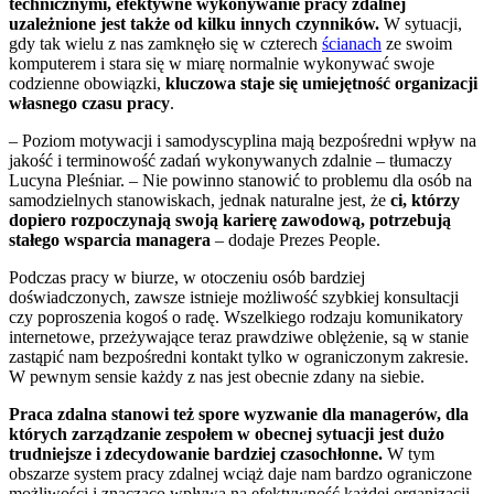
technicznymi, efektywne wykonywanie pracy zdalnej
uzależnione jest także od kilku innych czynników.
W sytuacji,
gdy tak wielu z nas zamknęło się w czterech
ścianach
ze swoim
komputerem i stara się w miarę normalnie wykonywać swoje
codzienne obowiązki,
kluczowa staje się umiejętność organizacji
własnego czasu pracy
.
– Poziom motywacji i samodyscyplina mają bezpośredni wpływ na
jakość i terminowość zadań wykonywanych zdalnie – tłumaczy
Lucyna Pleśniar. – Nie powinno stanowić to problemu dla osób na
samodzielnych stanowiskach, jednak naturalne jest, że
ci, którzy
dopiero rozpoczynają swoją karierę zawodową, potrzebują
stałego wsparcia managera
– dodaje Prezes People.
Podczas pracy w biurze, w otoczeniu osób bardziej
doświadczonych, zawsze istnieje możliwość szybkiej konsultacji
czy poproszenia kogoś o radę. Wszelkiego rodzaju komunikatory
internetowe, przeżywające teraz prawdziwe oblężenie, są w stanie
zastąpić nam bezpośredni kontakt tylko w ograniczonym zakresie.
W pewnym sensie każdy z nas jest obecnie zdany na siebie.
Praca zdalna stanowi też spore wyzwanie dla managerów, dla
których zarządzanie zespołem w obecnej sytuacji jest dużo
trudniejsze i zdecydowanie bardziej czasochłonne.
W tym
obszarze system pracy zdalnej wciąż daje nam bardzo ograniczone
możliwości i znacząco wpływa na efektywność każdej organizacji.