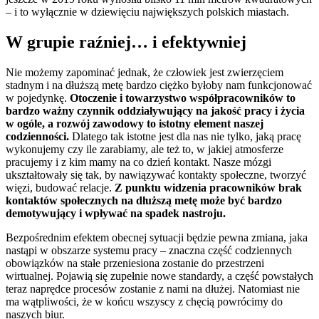
– i to wyłącznie w dziewięciu największych polskich miastach.
W grupie raźniej… i efektywniej
Nie możemy zapominać jednak, że człowiek jest zwierzęciem
stadnym i na dłuższą metę bardzo ciężko byłoby nam funkcjonować
w pojedynkę.
Otoczenie i towarzystwo współpracowników to
bardzo ważny czynnik oddziaływujący na jakość pracy i życia
w ogóle, a rozwój zawodowy to istotny element naszej
codzienności.
Dlatego tak istotne jest dla nas nie tylko, jaką pracę
wykonujemy czy ile zarabiamy, ale też to, w jakiej atmosferze
pracujemy i z kim mamy na co dzień kontakt. Nasze mózgi
ukształtowały się tak, by nawiązywać kontakty społeczne, tworzyć
więzi, budować relacje.
Z punktu widzenia pracowników brak
kontaktów społecznych na dłuższą metę może być bardzo
demotywujący i wpływać na spadek nastroju.
Bezpośrednim efektem obecnej sytuacji będzie pewna zmiana, jaka
nastąpi w obszarze systemu pracy – znaczna część codziennych
obowiązków na stałe przeniesiona zostanie do przestrzeni
wirtualnej. Pojawią się zupełnie nowe standardy, a część powstałych
teraz naprędce procesów zostanie z nami na dłużej. Natomiast nie
ma wątpliwości, że w końcu wszyscy z chęcią powrócimy do
naszych biur.