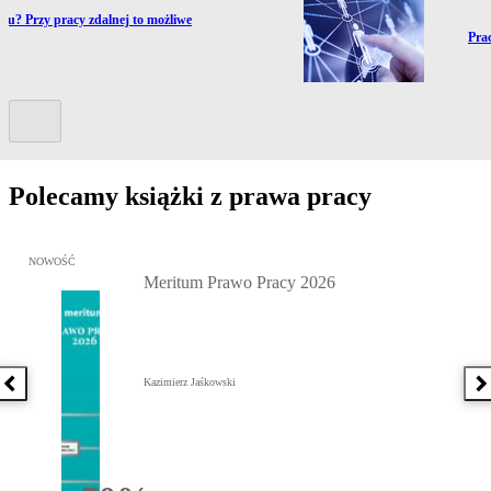
ku? Przy pracy zdalnej to możliwe
Prze
Pra
Kolejny slide
Polecamy książki z prawa pracy
Przejdź do: Meritum Prawo Pracy 2026, Kazimierz Jaśkowski - otw
NOWOŚĆ
Meritum Prawo Pracy 2026
Kazimierz Jaśkowski
Poprzednia książka
N