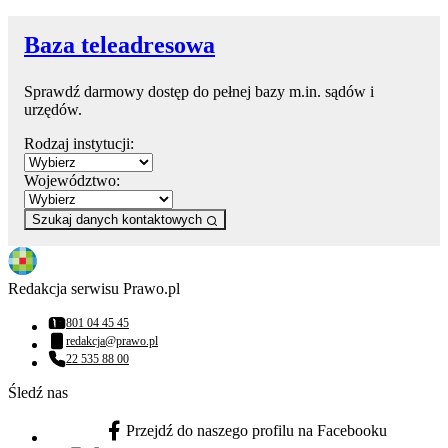
Baza teleadresowa
Sprawdź darmowy dostęp do pełnej bazy m.in. sądów i
urzędów.
Rodzaj instytucji:
Województwo:
Szukaj danych kontaktowych
Redakcja serwisu Prawo.pl
801 04 45 45
Numer telefonu:
redakcja@prawo.pl
Adres email:
22 535 88 00
Numer telefonu:
Śledź nas
Przejdź do naszego profilu na Facebooku
facebook - otwiera się w nowej karcie