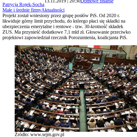
13.11.2019 | 20:30
Domowe finanse
Patrycja Rojek-Socha
Małe i średnie firmy
Aktualności
Projekt został wniesiony przez grupę posłów PiS. Od 2020 r.
likwiduje górny limit przychodu, do którego płaci się składki na
ubezpieczenia emerytalne i rentowe - tzw. 30-krotność składek
ZUS. Ma przynieść dodatkowe 7,1 mld zł. Głosowanie przeciwko
projektowi zapowiedział rzecznik Porozumienia, koalicjanta PiS.
Źródło: www.sejm.gov.pl