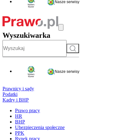
Nasze serwisy
Wyszukiwarka
Szukaj
Nasze serwisy
Prawnicy i sądy
Podatki
Kadry i BHP
Prawo pracy
HR
BHP
Ubezpieczenia społeczne
PPK
Rynek pracy