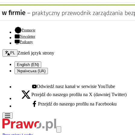
- otwiera się w nowej karcie
Promocje
Newsletter
Podcasty
Zmień język - bieżący:
Zmień język strony
PL
English (EN)
Українська (UA)
Odwiedź nasz kanał w serwisie YouTube
Youtube - otwiera się w nowej karcie
Przejdź do naszego profilu na X (dawniej Twitter)
X - otwiera się w nowej karcie
Przejdź do naszego profilu na Facebooku
Facebook - otwiera się w nowej karcie