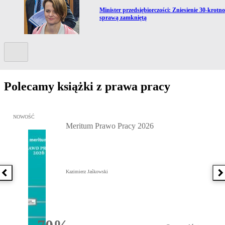
Przejdź do artykułu:
Minister przedsiębiorczości: Zniesienie 30-krotno
sprawą zamkniętą
Kolejny slide
Polecamy książki z prawa pracy
Przejdź do: Meritum Prawo Pracy 2026, Kazimierz Jaśkowski - otw
NOWOŚĆ
Meritum Prawo Pracy 2026
Kazimierz Jaśkowski
Poprzednia książka
N