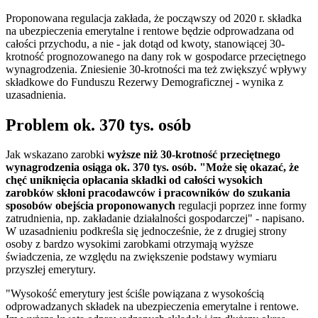
Proponowana regulacja zakłada, że począwszy od 2020 r. składka
na ubezpieczenia emerytalne i rentowe będzie odprowadzana od
całości przychodu, a nie - jak dotąd od kwoty, stanowiącej 30-
krotność prognozowanego na dany rok w gospodarce przeciętnego
wynagrodzenia. Zniesienie 30-krotności ma też zwiększyć wpływy
składkowe do Funduszu Rezerwy Demograficznej - wynika z
uzasadnienia.
Problem ok. 370 tys. osób
Jak wskazano zarobki
wyższe niż 30-krotność przeciętnego
wynagrodzenia osiąga ok. 370 tys. osób. "Może się okazać, że
chęć uniknięcia opłacania składki od całości wysokich
zarobków skłoni pracodawców i pracowników do szukania
sposobów obejścia proponowanych
regulacji poprzez inne formy
zatrudnienia, np. zakładanie działalności gospodarczej" - napisano.
W uzasadnieniu podkreśla się jednocześnie, że z drugiej strony
osoby z bardzo wysokimi zarobkami otrzymają wyższe
świadczenia, ze względu na zwiększenie podstawy wymiaru
przyszłej emerytury.
"Wysokość emerytury jest ściśle powiązana z wysokością
odprowadzanych składek na ubezpieczenia emerytalne i rentowe.