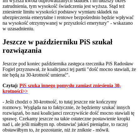
Im wyższa kwota odprowadzanych składek i im dłuższy okres
zatrudnienia, tym wysokość świadczenia jest wyższa. Stąd też
zniesienie limitu wysokości podstawy wymiaru składek na
ubezpieczenia emerytalne i rentowe bezpośrednio będzie wpływać
na wysokość otrzymywanej w przyszłości emerytury" - wskazano
w uzasadnieniu.
Jeszcze w październiku PiS szukał
rozwiązania
Jeszcze pod koniec października zastępca rzecznika PiS Radosław
Fogiel przyznawał, że koalicjanci tej partii "dość mocno stawiali, że
nie będą za 30-krotność umierać".
Czytaj:
PiS szuka innego pomysłu zamiast zniesienia 30-
krotności>>
- Jeśli chodzi o 30-krotność, to tutaj jeszcze nie kończymy
rozmowy. Wygląda na to faktycznie, że będziemy szukać innych
rozwiązań, bo nasi koalicjanci rzeczywiście dość mocno stawiali tę
sprawę. Czekamy jeszcze na takie ostateczne postawienie kropki
nad i, ale jeśli miałbym np. obstawiać jakieś pieniądze, to raczej
obstawiłbym to, że pozostanie, niż że zniknie - mówił.