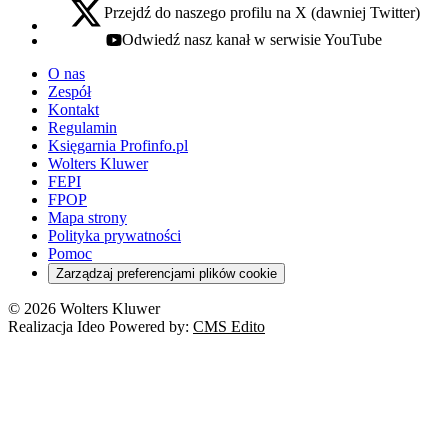
Przejdź do naszego profilu na X (dawniej Twitter)
x - otwiera się w nowej karcie
Odwiedź nasz kanał w serwisie YouTube
youtube - otwiera się w nowej karcie
O nas
Zespół
Kontakt
Regulamin
Księgarnia Profinfo.pl
Wolters Kluwer
FEPI
FPOP
Mapa strony
Polityka prywatności
Pomoc
Zarządzaj preferencjami plików cookie
© 2026 Wolters Kluwer
Realizacja Ideo Powered by:
CMS Edito