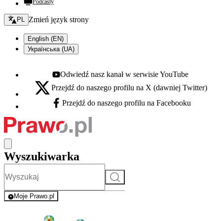
Podcasty
Zmień język - bieżący:
Zmień język strony
PL
English (EN)
Українська (UA)
Odwiedź nasz kanał w serwisie YouTube
Youtube - otwiera się w nowej karcie
Przejdź do naszego profilu na X (dawniej Twitter)
X - otwiera się w nowej karcie
Przejdź do naszego profilu na Facebooku
Facebook - otwiera się w nowej karcie
Wyszukiwarka
Szukaj
Moje Prawo.pl
- rejestracja i logowanie do serwisu