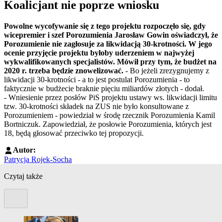
Koalicjant nie poprze wniosku
Powolne wycofywanie się z tego projektu rozpoczęło się, gdy
wicepremier i szef Porozumienia Jarosław Gowin oświadczył, że
Porozumienie nie zagłosuje za likwidacją 30-krotności. W jego
ocenie przyjęcie projektu byłoby uderzeniem w najwyżej
wykwalifikowanych specjalistów. Mówił przy tym, że budżet na
2020 r. trzeba będzie znowelizować.
- Bo jeżeli zrezygnujemy z
likwidacji 30-krotności - a to jest postulat Porozumienia - to
faktycznie w budżecie braknie pięciu miliardów złotych - dodał.
- Wniesienie przez posłów PiS projektu ustawy ws. likwidacji limitu
tzw. 30-krotności składek na ZUS nie było konsultowane z
Porozumieniem - powiedział w środę rzecznik Porozumienia Kamil
Bortniczuk. Zapowiedział, że posłowie Porozumienia, których jest
18, będą głosować przeciwko tej propozycji.
Autor:
Patrycja Rojek-Socha
Czytaj także
Poprzedni slide