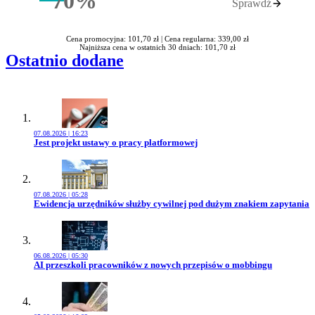
70%
Sprawdź
Rabatu
Cena promocyjna: 101,70 zł |
Cena regularna: 339,00 zł
Najniższa cena w ostatnich 30 dniach: 101,70 zł
Ostatnio dodane
07.08.2026 | 16:23
Przejdź do artykułu:
Jest projekt ustawy o pracy platformowej
07.08.2026 | 05:28
Przejdź do artykułu:
Ewidencja urzędników służby cywilnej pod dużym znakiem zapytania
06.08.2026 | 05:30
Przejdź do artykułu:
AI przeszkoli pracowników z nowych przepisów o mobbingu