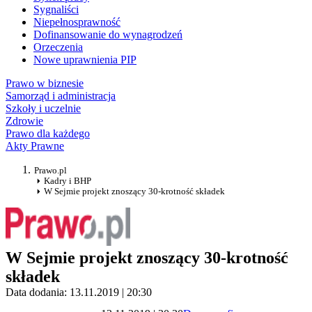
Sygnaliści
Niepełnosprawność
Dofinansowanie do wynagrodzeń
Orzeczenia
Nowe uprawnienia PIP
Prawo w biznesie
Samorząd i administracja
Szkoły i uczelnie
Zdrowie
Prawo dla każdego
Akty Prawne
Prawo.pl
Kadry i BHP
W Sejmie projekt znoszący 30-krotność składek
W Sejmie projekt znoszący 30-krotność
składek
Data dodania: 13.11.2019 | 20:30