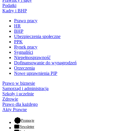
Prawnicy i sądy
Podatki
Kadry i BHP
Prawo pracy
HR
BHP
Ubezpieczenia społeczne
PPK
Rynek pracy
Sygnaliści
Niepełnosprawność
Dofinansowanie do wynagrodzeń
Orzeczenia
Nowe uprawnienia PIP
Prawo w biznesie
Samorząd i administracja
Szkoły i uczelnie
Zdrowie
Prawo dla każdego
Akty Prawne
- otwiera się w nowej karcie
Promocje
Newsletter