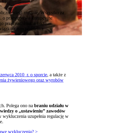
liczne uległ zmianie. Wszystko za
n. o przestępstwa korupcyjne
o przeznaczenia, a także
wiązku z tym problem z
czerwca 2010 r. o sporcie
, a także z
czenia żywieniowego oraz wyrobów
ch. Polega ono na
braniu udziału w
 wiedzy o „ustawieniu” zawodów
w wykluczenia uzupełnia regulację w
e.
tawę wykluczenia? >