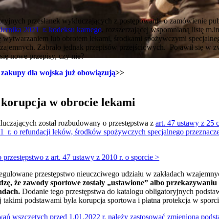
atoryjnych przesłanek wykluczających z postępowania o zamówienie pub
dziernika 2021 r. kodeksu karnego
, rozszerzającej wspomnianą listę m.i
ę wytwarzaniem lub obrotem lekami, środkami spożywczymi specjalneg
zajemnych. Zabrało jednak przepisów przejściowych. Pojawił się w z
się nowe przepisy, czy nie?
 zakupy dla wojska już obowiązują
>>
korupcja w obrocie lekami
uczających został rozbudowany o przestępstwa z
art. 47 ustawy z 25 
2011 r. o refundacji leków, środków spożywczych specjalnego przezna
przestępstwo z art. 47 ustawy z 2010 r. o sporcie >
uregulowane przestępstwo nieuczciwego udziału w zakładach wzajemny
zę, że zawody sportowe zostały „ustawione” albo przekazywaniu
ładach.
Dodanie tego przestępstwa do katalogu obligatoryjnych podsta
j takimi podstawami była korupcja sportowa i płatna protekcja w sporci
ań wszczętych przed 1.01.2022 r. należy zastosować zmienioną pods