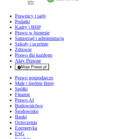
Prawnicy i sądy
Podatki
Kadry i BHP
Prawo w biznesie
Samorząd i administracja
Szkoły i uczelnie
Zdrowie
Prawo dla każdego
Akty Prawne
Moje Prawo.pl
- rejestracja i logowanie do serwisu
Prawo gospodarcze
Małe i średnie firmy
Spółki
Finanse
Prawo AI
Budownictwo
Środowisko
Banki
Orzeczenia
Energetyka
ESG