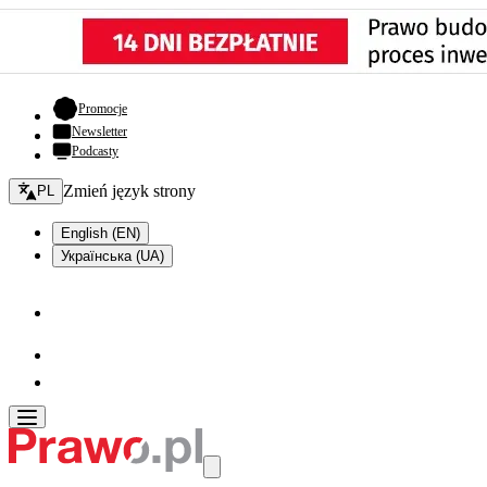
- otwiera się w nowej karcie
Promocje
Newsletter
Podcasty
Zmień język - bieżący:
Zmień język strony
PL
English (EN)
Українська (UA)