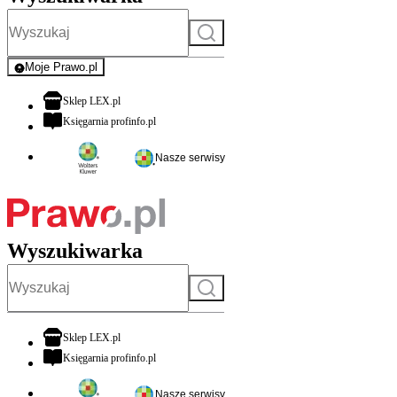
Szukaj
Moje Prawo.pl
- rejestracja i logowanie do serwisu
otwiera się w nowej karcie
Sklep LEX.pl
otwiera się w nowej karcie
Księgarnia profinfo.pl
Nasze serwisy
Wyszukiwarka
Szukaj
otwiera się w nowej karcie
Sklep LEX.pl
otwiera się w nowej karcie
Księgarnia profinfo.pl
Nasze serwisy