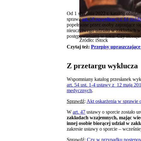
Od 1 stycznia 2022 r. katalog oblig
sprawą
art. 10 nowelizacji z 14 paź
popełnione przez osoby zajmujące si
nieuczciwego udziału w zakładach w
postępowaniami w toku. Czy stosuje 
Źródło: iStock
Czytaj też:
Przepisy upraszczające
Z przetargu wyklucza 
Wspomniany katalog przesłanek wykl
art. 54 ust. 1-4 ustawy z 12 maja 
medycznych
.
Sprawdź
:
Akt oskarżenia w sprawie o 
W
art. 47
ustawy o sporcie zostało 
zakładach wzajemnych, mając wied
innej osobie biorącej udział w zak
zakresie ustawy o sporcie – wcześnie
Sprawdź
:
Czy w przypadku postępow