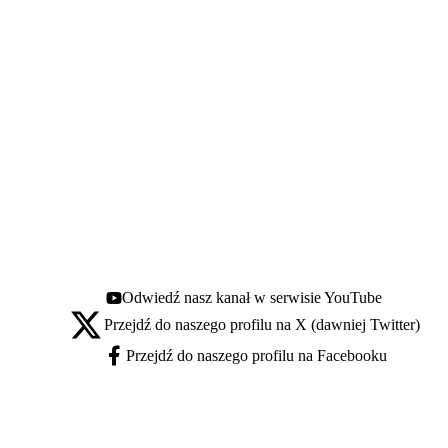
Odwiedź nasz kanał w serwisie YouTube
Youtube - otwiera się w nowej karcie
Przejdź do naszego profilu na X (dawniej Twitter)
X - otwiera się w nowej karcie
Przejdź do naszego profilu na Facebooku
Facebook - otwiera się w nowej karcie