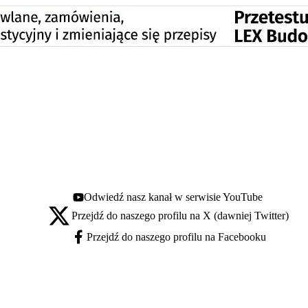
Odwiedź nasz kanał w serwisie YouTube
Youtube - otwiera się w nowej karcie
Przejdź do naszego profilu na X (dawniej Twitter)
X - otwiera się w nowej karcie
Przejdź do naszego profilu na Facebooku
Facebook - otwiera się w nowej karcie