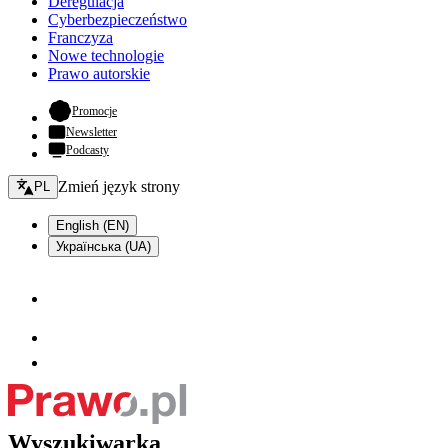
Deregulacja
Cyberbezpieczeństwo
Franczyza
Nowe technologie
Prawo autorskie
- otwiera się w nowej karcie
Promocje
Newsletter
Podcasty
Zmień język - bieżący:
Zmień język strony
PL
English (EN)
Українська (UA)
Wyszukiwarka