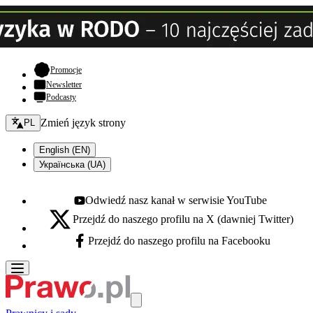
- otwiera się w nowej karcie
Promocje
Newsletter
Podcasty
Zmień język - bieżący:
Zmień język strony
PL
English (EN)
Українська (UA)
Odwiedź nasz kanał w serwisie YouTube
Youtube - otwiera się w nowej karcie
Przejdź do naszego profilu na X (dawniej Twitter)
X - otwiera się w nowej karcie
Przejdź do naszego profilu na Facebooku
Facebook - otwiera się w nowej karcie