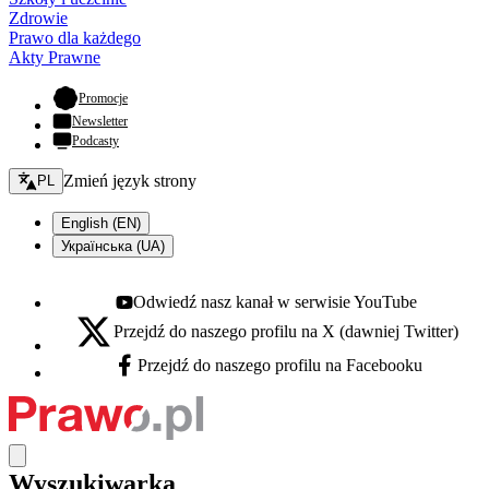
Zdrowie
Prawo dla każdego
Akty Prawne
- otwiera się w nowej karcie
Promocje
Newsletter
Podcasty
Zmień język - bieżący:
Zmień język strony
PL
English (EN)
Українська (UA)
Odwiedź nasz kanał w serwisie YouTube
Youtube - otwiera się w nowej karcie
Przejdź do naszego profilu na X (dawniej Twitter)
X - otwiera się w nowej karcie
Przejdź do naszego profilu na Facebooku
Facebook - otwiera się w nowej karcie
Wyszukiwarka