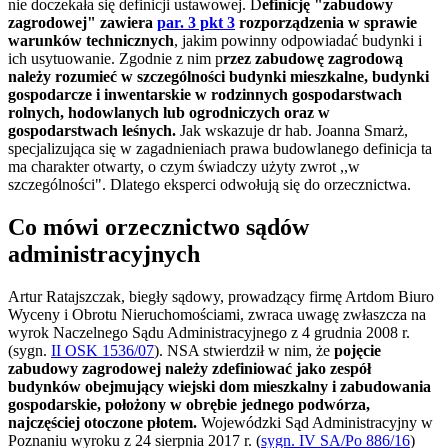
nie doczekała się definicji ustawowej. D
efinicję "zabudowy
zagrodowej" zawiera
par. 3 pkt 3
rozporządzenia w sprawie
warunków technicznych
, jakim powinny odpowiadać budynki i
ich usytuowanie. Zgodnie z nim p
rzez zabudowę zagrodową
należy rozumieć w szczególności budynki mieszkalne, budynki
gospodarcze i inwentarskie w rodzinnych gospodarstwach
rolnych, hodowlanych lub ogrodniczych oraz w
gospodarstwach leśnych.
Jak wskazuje dr hab. Joanna Smarż,
specjalizująca się w zagadnieniach prawa budowlanego definicja ta
ma charakter otwarty, o czym świadczy użyty zwrot ,,w
szczególności". Dlatego eksperci odwołują się do orzecznictwa.
Co mówi orzecznictwo sądów
administracyjnych
Artur Ratajszczak, biegły sądowy, prowadzący firmę Artdom Biuro
Wyceny i Obrotu Nieruchomościami, zwraca uwagę zwłaszcza na
wyrok Naczelnego Sądu Administracyjnego z 4 grudnia 2008 r.
(sygn.
II OSK 1536/07
). NSA stwierdził w nim, że
pojęcie
zabudowy zagrodowej należy zdefiniować jako zespół
budynków obejmujący wiejski dom mieszkalny i zabudowania
gospodarskie, położony w obrębie jednego podwórza,
najczęściej otoczone płotem.
Wojewódzki Sąd Administracyjny w
Poznaniu wyroku z 24 sierpnia 2017 r. (
sygn. IV SA/Po 886/16
)