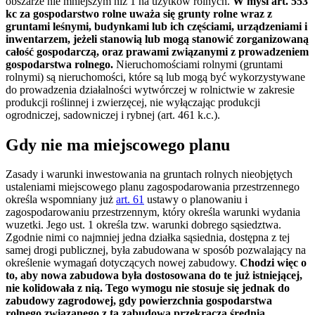
obszarze nie mniejszym niż 1 ha użytków rolnych.
W myśl art. 553
kc za gospodarstwo rolne uważa się grunty rolne wraz z
gruntami leśnymi, budynkami lub ich częściami, urządzeniami i
inwentarzem, jeżeli stanowią lub mogą stanowić zorganizowaną
całość gospodarczą, oraz prawami związanymi z prowadzeniem
gospodarstwa rolnego.
Nieruchomościami rolnymi (gruntami
rolnymi) są nieruchomości, które są lub mogą być wykorzystywane
do prowadzenia działalności wytwórczej w rolnictwie w zakresie
produkcji roślinnej i zwierzęcej, nie wyłączając produkcji
ogrodniczej, sadowniczej i rybnej (art. 461 k.c.).
Gdy nie ma miejscowego planu
Zasady i warunki inwestowania na gruntach rolnych nieobjętych
ustaleniami miejscowego planu zagospodarowania przestrzennego
określa wspomniany już
art. 61
ustawy o planowaniu i
zagospodarowaniu przestrzennym, który określa warunki wydania
wuzetki. Jego ust. 1 określa tzw. warunki dobrego sąsiedztwa.
Zgodnie nimi co najmniej jedna działka sąsiednia, dostępna z tej
samej drogi publicznej, była zabudowana w sposób pozwalający na
określenie wymagań dotyczących nowej zabudowy.
Chodzi więc o
to, aby nowa zabudowa była dostosowana do te już istniejącej,
nie kolidowała z nią. Tego wymogu nie stosuje się jednak do
zabudowy zagrodowej, gdy powierzchnia gospodarstwa
rolnego związanego z tą zabudową przekracza średnią