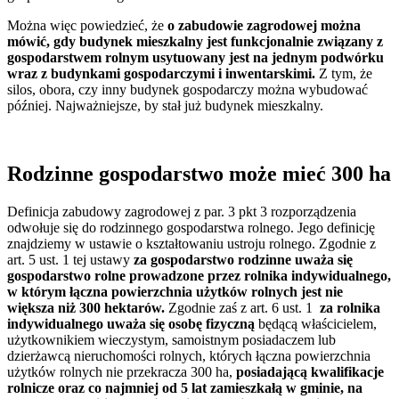
Można więc powiedzieć, że
o zabudowie zagrodowej można
mówić, gdy budynek mieszkalny jest funkcjonalnie związany z
gospodarstwem rolnym usytuowany jest na jednym podwórku
wraz z budynkami gospodarczymi i inwentarskimi.
Z tym, że
silos, obora, czy inny budynek gospodarczy można wybudować
później. Najważniejsze, by stał już budynek mieszkalny.
Rodzinne gospodarstwo może mieć 300 ha
Definicja zabudowy zagrodowej z par. 3 pkt 3 rozporządzenia
odwołuje się do rodzinnego gospodarstwa rolnego. Jego definicję
znajdziemy w ustawie o kształtowaniu ustroju rolnego. Zgodnie z
art. 5 ust. 1 tej ustawy
za gospodarstwo rodzinne uważa się
gospodarstwo rolne prowadzone przez rolnika indywidualnego,
w którym łączna powierzchnia użytków rolnych jest nie
większa niż 300 hektarów.
Zgodnie zaś z art. 6 ust. 1
za rolnika
indywidualnego uważa się osobę fizyczną
będącą właścicielem,
użytkownikiem wieczystym, samoistnym posiadaczem lub
dzierżawcą nieruchomości rolnych, których łączna powierzchnia
użytków rolnych nie przekracza 300 ha,
posiadającą kwalifikacje
rolnicze oraz co najmniej od 5 lat zamieszkałą w gminie, na