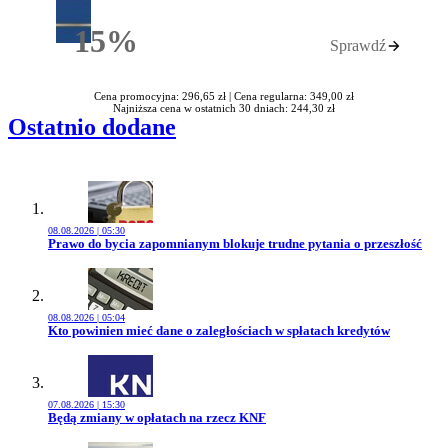
15%
Sprawdź
Rabatu
Cena promocyjna: 296,65 zł |
Cena regularna: 349,00 zł
Najniższa cena w ostatnich 30 dniach: 244,30 zł
Ostatnio dodane
08.08.2026 | 05:30
Przejdź do artykułu:
Prawo do bycia zapomnianym blokuje trudne pytania o przeszłość
08.08.2026 | 05:04
Przejdź do artykułu:
Kto powinien mieć dane o zaległościach w spłatach kredytów
07.08.2026 | 15:30
Przejdź do artykułu:
Będą zmiany w opłatach na rzecz KNF