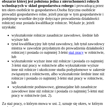
obszarze której jest położona jedna z nieruchomości rolnych
wchodzących w skład gospodarstwa rolnego
i prowadzącą przez
ten okres osobiście to gospodarstwo.Osoba fizyczna osobiście
prowadzi gospodarstwo rolne, jeżeli pracuje w tym gospodarstwie i
podejmuje wszelkie decyzje dotyczące prowadzenia działalności
rolniczej oraz posiada kwalifikacje rolnicze. Wykaże je, jeżeli
uzyskała:
wykształcenie rolnicze zasadnicze zawodowe, średnie lub
wyższe lub
tytuł kwalifikacyjny lub tytuł zawodowy, lub tytuł zawodowy
mistrza w zawodzie przydatnym do prowadzenia działalności
rolniczej i posiada co najmniej 3-letni
staż pracy
w rolnictwie,
lub
wykształcenie wyższe inne niż rolnicze i posiada co najmniej
3-letni staż pracy w rolnictwie albo wykształcenie wyższe
inne niż rolnicze i ukończone studia podyplomowe w zakresie
związanym z rolnictwem, albo wykształcenie średnie inne niż
rolnicze i posiada co najmniej 3-letni staż pracy w rolnictwie,
lub
wykształcenie podstawowe, gimnazjalne lub zasadnicze
zawodowe inne niż rolnicze i posiada co najmniej 5-letni staż
pracy w rolnictwie (ust. 2).
Za staż pracy, o którym mowa w ust. 2, uznaje się okres, w którym