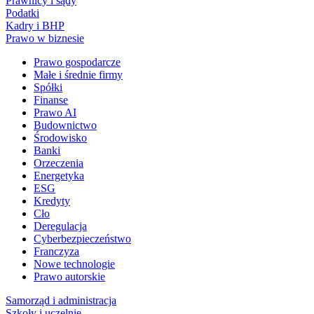
Prawnicy i sądy
Podatki
Kadry i BHP
Prawo w biznesie
Prawo gospodarcze
Małe i średnie firmy
Spółki
Finanse
Prawo AI
Budownictwo
Środowisko
Banki
Orzeczenia
Energetyka
ESG
Kredyty
Cło
Deregulacja
Cyberbezpieczeństwo
Franczyza
Nowe technologie
Prawo autorskie
Samorząd i administracja
Szkoły i uczelnie