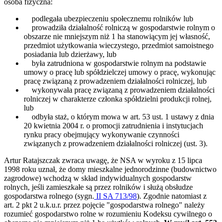
osoba fizyczna:
podlegała ubezpieczeniu społecznemu rolników lub
prowadziła działalność rolniczą w gospodarstwie rolnym o
obszarze nie mniejszym niż 1 ha stanowiącym jej własność,
przedmiot użytkowania wieczystego, przedmiot samoistnego
posiadania lub dzierżawy, lub
była zatrudniona w gospodarstwie rolnym na podstawie
umowy o pracę lub spółdzielczej umowy o pracę, wykonując
pracę związaną z prowadzeniem działalności rolniczej, lub
wykonywała pracę związaną z prowadzeniem działalności
rolniczej w charakterze członka spółdzielni produkcji rolnej,
lub
odbyła staż, o którym mowa w art. 53 ust. 1 ustawy z dnia
20 kwietnia 2004 r. o promocji zatrudnienia i instytucjach
rynku pracy obejmujący wykonywanie czynności
związanych z prowadzeniem działalności rolniczej (ust. 3).
Artur Ratajszczak zwraca uwagę, że NSA w wyroku z 15 lipca
1998 roku uznał, że domy mieszkalne jednorodzinne (budownictwo
zagrodowe) wchodzą w skład indywidualnych gospodarstw
rolnych, jeśli zamieszkałe są przez rolników i służą obsłudze
gospodarstwa rolnego (sygn.
II SA 713/98
). Zgodnie natomiast z
art. 2 pkt 2 u.k.u.r. przez pojęcie "gospodarstwa rolnego" należy
rozumieć gospodarstwo rolne w rozumieniu Kodeksu cywilnego o