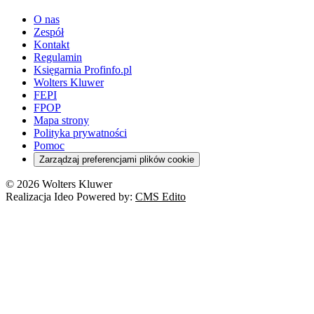
youtube - otwiera się w nowej karcie
O nas
Zespół
Kontakt
Regulamin
Księgarnia Profinfo.pl
Wolters Kluwer
FEPI
FPOP
Mapa strony
Polityka prywatności
Pomoc
Zarządzaj preferencjami plików cookie
© 2026 Wolters Kluwer
Realizacja Ideo Powered by:
CMS Edito