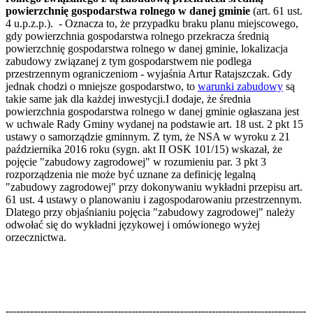
powierzchnię gospodarstwa rolnego w danej gminie
(art. 61 ust.
4 u.p.z.p.). - Oznacza to, że przypadku braku planu miejscowego,
gdy powierzchnia gospodarstwa rolnego przekracza średnią
powierzchnię gospodarstwa rolnego w danej gminie, lokalizacja
zabudowy związanej z tym gospodarstwem nie podlega
przestrzennym ograniczeniom - wyjaśnia Artur Ratajszczak. Gdy
jednak chodzi o mniejsze gospodarstwo, to
warunki zabudowy
są
takie same jak dla każdej inwestycji.I dodaje, że średnia
powierzchnia gospodarstwa rolnego w danej gminie ogłaszana jest
w uchwale Rady Gminy wydanej na podstawie art. 18 ust. 2 pkt 15
ustawy o samorządzie gminnym. Z tym, że NSA w wyroku z 21
października 2016 roku (sygn. akt II OSK 101/15) wskazał, że
pojęcie "zabudowy zagrodowej" w rozumieniu par. 3 pkt 3
rozporządzenia nie może być uznane za definicję legalną
"zabudowy zagrodowej" przy dokonywaniu wykładni przepisu art.
61 ust. 4 ustawy o planowaniu i zagospodarowaniu przestrzennym.
Dlatego przy objaśnianiu pojęcia "zabudowy zagrodowej" należy
odwołać się do wykładni językowej i omówionego wyżej
orzecznictwa.
--------------------------------------------------------------------------------------