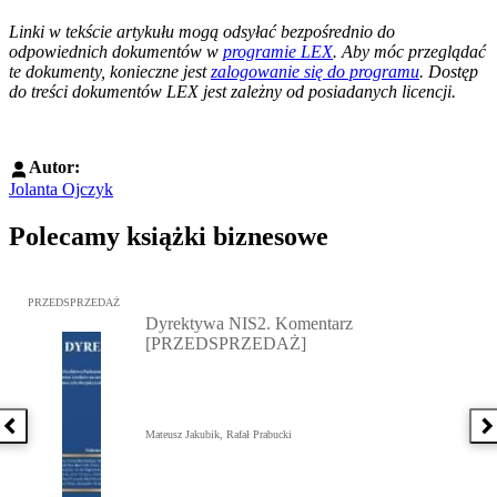
--------------------------------------------------------
Linki w tekście artykułu mogą odsyłać bezpośrednio do
odpowiednich dokumentów w
programie LEX
. Aby móc przeglądać
te dokumenty, konieczne jest
zalogowanie się do programu
. Dostęp
do treści dokumentów LEX jest zależny od posiadanych licencji.
Autor:
Jolanta Ojczyk
Polecamy książki biznesowe
Przejdź do: Dyrektywa NIS2. Komentarz [PRZEDSPRZEDAŻ], Mateu
PRZEDSPRZEDAŻ
Dyrektywa NIS2. Komentarz
[PRZEDSPRZEDAŻ]
Poprzednia książka
N
Mateusz Jakubik, Rafał Prabucki