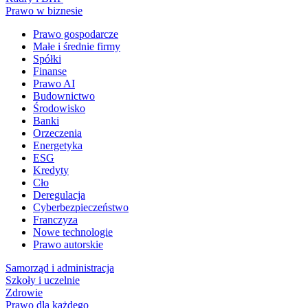
Prawo w biznesie
Prawo gospodarcze
Małe i średnie firmy
Spółki
Finanse
Prawo AI
Budownictwo
Środowisko
Banki
Orzeczenia
Energetyka
ESG
Kredyty
Cło
Deregulacja
Cyberbezpieczeństwo
Franczyza
Nowe technologie
Prawo autorskie
Samorząd i administracja
Szkoły i uczelnie
Zdrowie
Prawo dla każdego