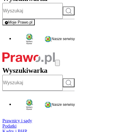
Szukaj
Moje Prawo.pl
- rejestracja i logowanie do serwisu
Nasze serwisy
Wyszukiwarka
Szukaj
Nasze serwisy
Prawnicy i sądy
Podatki
Kadry i BHP