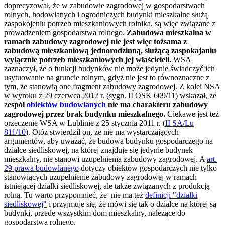
doprecyzował, że w zabudowie zagrodowej w gospodarstwach
rolnych, hodowlanych i ogrodniczych budynki mieszkalne służą
zaspokojeniu potrzeb mieszkaniowych rolnika, są więc związane z
prowadzeniem gospodarstwa rolnego.
Zabudowa mieszkalna w
ramach zabudowy zagrodowej nie jest więc tożsama z
zabudową mieszkaniową jednorodzinną, służącą zaspokajaniu
wyłącznie potrzeb mieszkaniowych jej właścicieli.
WSA
zaznaczył, że o funkcji budynków nie może jedynie świadczyć ich
usytuowanie na gruncie rolnym, gdyż nie jest to równoznaczne z
tym, że stanowią one fragment zabudowy zagrodowej. Z kolei NSA
w wyroku z 29 czerwca 2012 r. (sygn. II OSK 609/11) wskazał, że
z
espół
obiektów budowlanych
nie ma charakteru zabudowy
zagrodowej przez brak budynku mieszkalnego.
Ciekawe jest też
orzeczenie WSA w Lublinie z 25 stycznia 2011 r. (
II SA/Lu
811/10
). Otóż stwierdził on, że nie ma wystarczających
argumentów, aby uważać, że budowa budynku gospodarczego na
działce siedliskowej, na której znajduje się jedynie budynek
mieszkalny, nie stanowi uzupełnienia zabudowy zagrodowej. A
art.
29 prawa budowlanego
dotyczy obiektów gospodarczych nie tylko
stanowiących uzupełnienie zabudowy zagrodowej w ramach
istniejącej działki siedliskowej, ale także związanych z produkcją
rolną. Tu warto przypomnieć, że nie ma też
definicji "działki
siedliskowej"
i przyjmuje się, że mówi się tak o działce na której są
budynki, przede wszystkim dom mieszkalny, należące do
gospodarstwa rolnego.