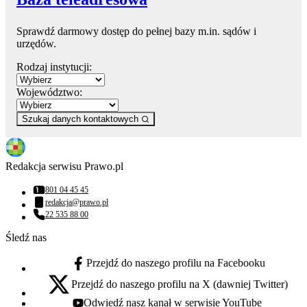
Sprawdź darmowy dostęp do pełnej bazy m.in. sądów i
urzędów.
Rodzaj instytucji:
Województwo:
Szukaj danych kontaktowych
Redakcja serwisu Prawo.pl
801 04 45 45
Numer telefonu:
redakcja@prawo.pl
Adres email:
22 535 88 00
Numer telefonu:
Śledź nas
Przejdź do naszego profilu na Facebooku
facebook - otwiera się w nowej karcie
Przejdź do naszego profilu na X (dawniej Twitter)
x - otwiera się w nowej karcie
Odwiedź nasz kanał w serwisie YouTube