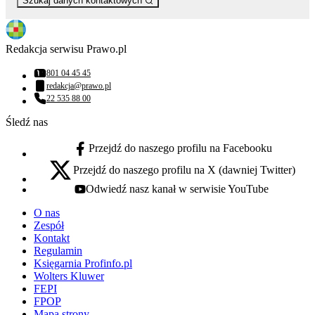
Szukaj danych kontaktowych
Redakcja serwisu Prawo.pl
801 04 45 45
Numer telefonu:
redakcja@prawo.pl
Adres email:
22 535 88 00
Numer telefonu:
Śledź nas
Przejdź do naszego profilu na Facebooku
facebook - otwiera się w nowej karcie
Przejdź do naszego profilu na X (dawniej Twitter)
x - otwiera się w nowej karcie
Odwiedź nasz kanał w serwisie YouTube
youtube - otwiera się w nowej karcie
O nas
Zespół
Kontakt
Regulamin
Księgarnia Profinfo.pl
Wolters Kluwer
FEPI
FPOP
Mapa strony