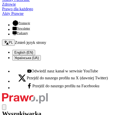
Zdrowie
Prawo dla każdego
Akty Prawne
- otwiera się w nowej karcie
Promocje
Newsletter
Podcasty
Zmień język - bieżący:
Zmień język strony
PL
English (EN)
Українська (UA)
Odwiedź nasz kanał w serwisie YouTube
Youtube - otwiera się w nowej karcie
Przejdź do naszego profilu na X (dawniej Twitter)
X - otwiera się w nowej karcie
Przejdź do naszego profilu na Facebooku
Facebook - otwiera się w nowej karcie
Wyszukiwarka