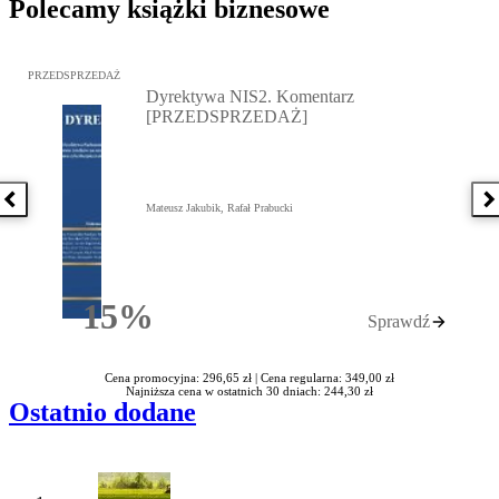
Polecamy książki biznesowe
Przejdź do: Dyrektywa NIS2. Komentarz [PRZEDSPRZEDAŻ], Mateu
PRZEDSPRZEDAŻ
Dyrektywa NIS2. Komentarz
[PRZEDSPRZEDAŻ]
Poprzednia książka
N
Mateusz Jakubik, Rafał Prabucki
15%
Sprawdź
Rabatu
Cena promocyjna: 296,65 zł |
Cena regularna: 349,00 zł
Najniższa cena w ostatnich 30 dniach: 244,30 zł
Ostatnio dodane