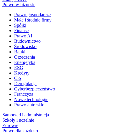
Prawo w biznesie
Prawo gospodarcze
Małe i średnie firmy
Spółki
Finanse
Prawo AI
Budownictwo
Środowisko
Banki
Orzeczenia
Energetyka
ESG
Kredyty
Cło
Deregulacja
Cyberbezpieczeństwo
Franczyza
Nowe technologie
Prawo autorskie
Samorząd i administracja
Szkoły i uczelnie
Zdrowie
Prawo dla każdego