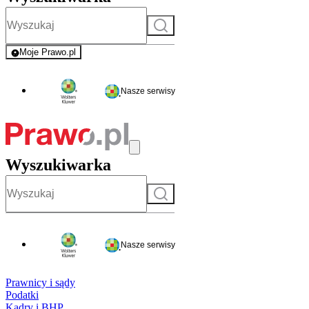
Szukaj
Moje Prawo.pl
- rejestracja i logowanie do serwisu
Nasze serwisy
Wyszukiwarka
Szukaj
Nasze serwisy
Prawnicy i sądy
Podatki
Kadry i BHP