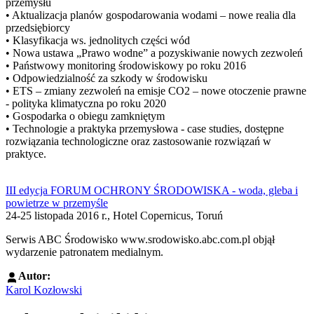
przemysłu
• Aktualizacja planów gospodarowania wodami – nowe realia dla
przedsiębiorcy
• Klasyfikacja ws. jednolitych części wód
• Nowa ustawa „Prawo wodne” a pozyskiwanie nowych zezwoleń
• Państwowy monitoring środowiskowy po roku 2016
• Odpowiedzialność za szkody w środowisku
• ETS – zmiany zezwoleń na emisje CO2 – nowe otoczenie prawne
- polityka klimatyczna po roku 2020
• Gospodarka o obiegu zamkniętym
• Technologie a praktyka przemysłowa - case studies, dostępne
rozwiązania technologiczne oraz zastosowanie rozwiązań w
praktyce.
III edycja FORUM OCHRONY ŚRODOWISKA - woda, gleba i
powietrze w przemyśle
24-25 listopada 2016 r., Hotel Copernicus, Toruń
Serwis ABC Środowisko www.srodowisko.abc.com.pl objął
wydarzenie patronatem medialnym.
Autor:
Karol Kozłowski