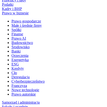
Prawnicy i sądy
Podatki
Kadry i BHP
Prawo w biznesie
Prawo gospodarcze
Małe i średnie firmy
Spółki
Finanse
Prawo AI
Budownictwo
Środowisko
Banki
Orzeczenia
Energetyka
ESG
Kredyty
Cło
Deregulacja
Cyberbezpieczeństwo
Franczyza
Nowe technologie
Prawo autorskie
Samorząd i administracja
Szkoły i uczelnie