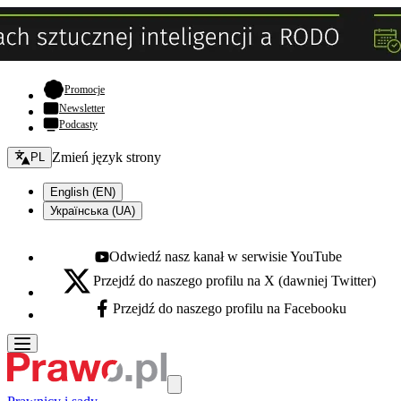
- otwiera się w nowej karcie
Promocje
Newsletter
Podcasty
Zmień język - bieżący:
Zmień język strony
PL
English (EN)
Українська (UA)
Odwiedź nasz kanał w serwisie YouTube
Youtube - otwiera się w nowej karcie
Przejdź do naszego profilu na X (dawniej Twitter)
X - otwiera się w nowej karcie
Przejdź do naszego profilu na Facebooku
Facebook - otwiera się w nowej karcie