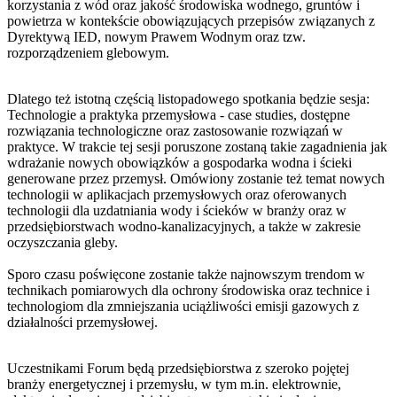
korzystania z wód oraz jakość środowiska wodnego, gruntów i
powietrza w kontekście obowiązujących przepisów związanych z
Dyrektywą IED, nowym Prawem Wodnym oraz tzw.
rozporządzeniem glebowym.
Dlatego też istotną częścią listopadowego spotkania będzie sesja:
Technologie a praktyka przemysłowa - case studies, dostępne
rozwiązania technologiczne oraz zastosowanie rozwiązań w
praktyce. W trakcie tej sesji poruszone zostaną takie zagadnienia jak
wdrażanie nowych obowiązków a gospodarka wodna i ścieki
generowane przez przemysł. Omówiony zostanie też temat nowych
technologii w aplikacjach przemysłowych oraz oferowanych
technologii dla uzdatniania wody i ścieków w branży oraz w
przedsiębiorstwach wodno-kanalizacyjnych, a także w zakresie
oczyszczania gleby.
Sporo czasu poświęcone zostanie także najnowszym trendom w
technikach pomiarowych dla ochrony środowiska oraz technice i
technologiom dla zmniejszania uciążliwości emisji gazowych z
działalności przemysłowej.
Uczestnikami Forum będą przedsiębiorstwa z szeroko pojętej
branży energetycznej i przemysłu, w tym m.in. elektrownie,