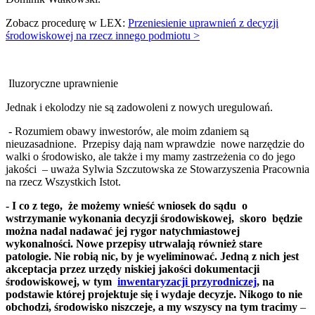
Zobacz procedurę w LEX:
Przeniesienie uprawnień z decyzji
środowiskowej na rzecz innego podmiotu >
Iluzoryczne uprawnienie
Jednak i ekolodzy nie są zadowoleni z nowych uregulowań.
- Rozumiem obawy inwestorów, ale moim zdaniem są
nieuzasadnione. Przepisy dają nam wprawdzie nowe narzędzie do
walki o środowisko, ale także i my mamy zastrzeżenia co do jego
jakości – uważa Sylwia Szczutowska ze Stowarzyszenia Pracownia
na rzecz Wszystkich Istot.
- I co z tego, że możemy wnieść wniosek do sądu o
wstrzymanie wykonania decyzji środowiskowej, skoro będzie
można nadal nadawać jej rygor natychmiastowej
wykonalności. Nowe przepisy utrwalają również stare
patologie. Nie robią nic, by je wyeliminować. Jedną z nich jest
akceptacja przez urzędy niskiej jakości dokumentacji
środowiskowej, w tym
inwentaryzacji przyrodniczej
, na
podstawie której projektuje się i wydaje decyzje. Nikogo to nie
obchodzi, środowisko niszczeje, a my wszyscy na tym tracimy
–