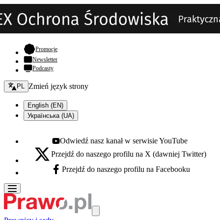
- otwiera się w nowej karcie
Promocje
Newsletter
Podcasty
Zmień język - bieżący:
Zmień język strony
PL
English (EN)
Українська (UA)
Odwiedź nasz kanał w serwisie YouTube
Youtube - otwiera się w nowej karcie
Przejdź do naszego profilu na X (dawniej Twitter)
X - otwiera się w nowej karcie
Przejdź do naszego profilu na Facebooku
Facebook - otwiera się w nowej karcie