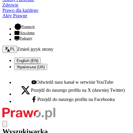
Zdrowie
Prawo dla każdego
Akty Prawne
- otwiera się w nowej karcie
Promocje
Newsletter
Podcasty
Zmień język - bieżący:
Zmień język strony
PL
English (EN)
Українська (UA)
Odwiedź nasz kanał w serwisie YouTube
Youtube - otwiera się w nowej karcie
Przejdź do naszego profilu na X (dawniej Twitter)
X - otwiera się w nowej karcie
Przejdź do naszego profilu na Facebooku
Facebook - otwiera się w nowej karcie
Wyszukiwarka