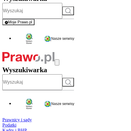
Szukaj
Moje Prawo.pl
- rejestracja i logowanie do serwisu
Nasze serwisy
Wyszukiwarka
Szukaj
Nasze serwisy
Prawnicy i sądy
Podatki
Kadry i BHP