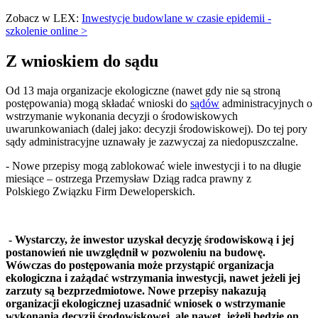
Zobacz w LEX:
Inwestycje budowlane w czasie epidemii -
szkolenie online >
Z wnioskiem do sądu
Od 13 maja organizacje ekologiczne (nawet gdy nie są stroną
postępowania) mogą składać wnioski do
sądów
administracyjnych o
wstrzymanie wykonania decyzji o środowiskowych
uwarunkowaniach (dalej jako: decyzji środowiskowej). Do tej pory
sądy administracyjne uznawały je zazwyczaj za niedopuszczalne.
- Nowe przepisy mogą zablokować wiele inwestycji i to na długie
miesiące – ostrzega Przemysław Dziąg radca prawny z
Polskiego Związku Firm Deweloperskich.
- Wystarczy, że inwestor uzyskał decyzję środowiskową i jej
postanowień nie uwzględnił w pozwoleniu na budowę.
Wówczas do postępowania może przystąpić organizacja
ekologiczna i zażądać wstrzymania inwestycji, nawet jeżeli jej
zarzuty są bezprzedmiotowe. Nowe przepisy nakazują
organizacji ekologicznej uzasadnić wniosek o wstrzymanie
wykonania decyzji środowiskowej, ale nawet jeżeli będzie on