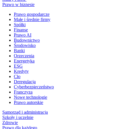
Prawo w biznesie
Prawo gospodarcze
Małe i średnie firmy
Spółki
Finanse
Prawo AI
Budownictwo
Środowisko
Banki
Orzeczenia
Energetyka
ESG
Kredyty
Cło
Deregulacja
Cyberbezpieczeństwo
Franczyza
Nowe technologie
Prawo autorskie
Samorząd i administracja
Szkoły i uczelnie
Zdrowie
Prawo dla każdego