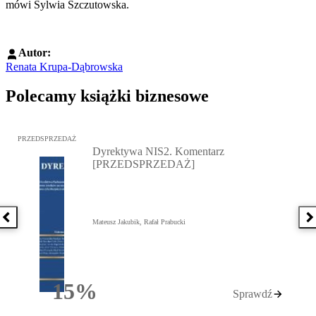
mówi Sylwia Szczutowska.
Autor:
Renata Krupa-Dąbrowska
Polecamy książki biznesowe
Przejdź do: Dyrektywa NIS2. Komentarz [PRZEDSPRZEDAŻ], Mateu
PRZEDSPRZEDAŻ
Dyrektywa NIS2. Komentarz
[PRZEDSPRZEDAŻ]
Poprzednia książka
N
Mateusz Jakubik, Rafał Prabucki
15%
Sprawdź
Rabatu