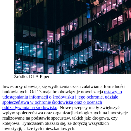
Źródło: DLA Piper
Inwestorzy obawiają się wydłużenia czasu załatwiania formalności
budowlanych. Od 13 maja br. obowiązuje nowelizacja
ustawy o
udostępnianiu informacji o środowisku i jego ochronie, udziale
społeczeństwa w ochronie środowiska oraz o ocenach
oddziaływania na środowisko
. Nowe przepisy miały zwiększyć
wpływ społeczeństwa oraz organizacji ekologicznych na inwestycje
realizowane na podstawie specustaw, takich jak: drogowa, czy
kolejowa. Tymczasem okazało się, że dotyczą wszystkich
inwestycji, także tych mieszkaniowych.