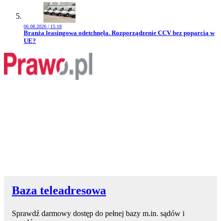
06.08.2026 | 15:18
Przejdź do artykułu:
Branża leasingowa odetchnęła. Rozporządzenie CCV bez poparcia w
UE?
Baza teleadresowa
Sprawdź darmowy dostęp do pełnej bazy m.in. sądów i