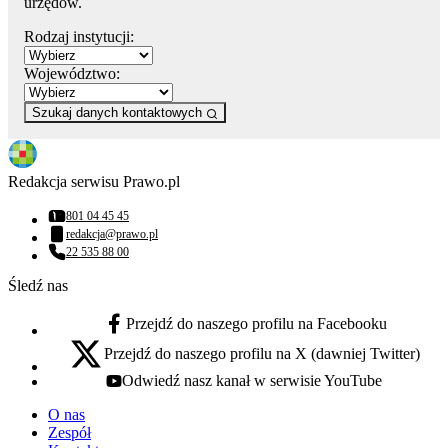
urzędów.
Rodzaj instytucji:
Województwo:
Szukaj danych kontaktowych
Redakcja serwisu Prawo.pl
801 04 45 45
Numer telefonu:
redakcja@prawo.pl
Adres email:
22 535 88 00
Numer telefonu:
Śledź nas
Przejdź do naszego profilu na Facebooku
facebook - otwiera się w nowej karcie
Przejdź do naszego profilu na X (dawniej Twitter)
x - otwiera się w nowej karcie
Odwiedź nasz kanał w serwisie YouTube
youtube - otwiera się w nowej karcie
O nas
Zespół