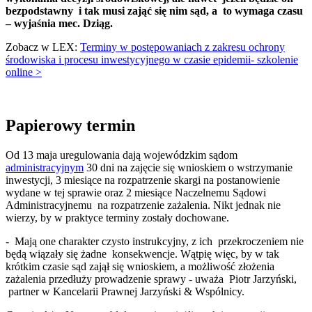
bezpodstawny i tak musi zająć się nim sąd, a to wymaga czasu
– wyjaśnia mec. Dziąg.
Zobacz w LEX:
Terminy w postępowaniach z zakresu ochrony
środowiska i procesu inwestycyjnego w czasie epidemii- szkolenie
online >
Papierowy termin
Od 13 maja uregulowania dają wojewódzkim sądom
administracyjnym
30 dni na zajęcie się wnioskiem o wstrzymanie
inwestycji, 3 miesiące na rozpatrzenie skargi na postanowienie
wydane w tej sprawie oraz 2 miesiące Naczelnemu Sądowi
Administracyjnemu na rozpatrzenie zażalenia. Nikt jednak nie
wierzy, by w praktyce terminy zostały dochowane.
- Mają one charakter czysto instrukcyjny, z ich przekroczeniem nie
będą wiązały się żadne konsekwencje. Wątpię więc, by w tak
krótkim czasie sąd zajął się wnioskiem, a możliwość złożenia
zażalenia przedłuży prowadzenie sprawy - uważa Piotr Jarzyński,
partner w Kancelarii Prawnej Jarzyński & Wspólnicy.