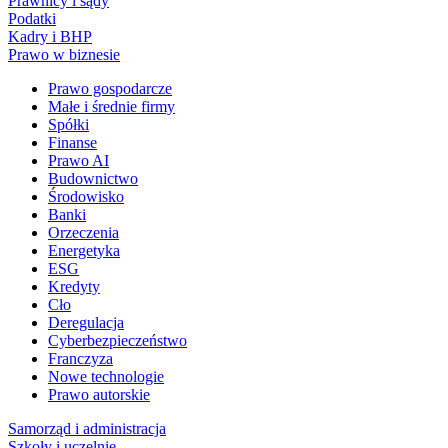
Prawnicy i sądy
Podatki
Kadry i BHP
Prawo w biznesie
Prawo gospodarcze
Małe i średnie firmy
Spółki
Finanse
Prawo AI
Budownictwo
Środowisko
Banki
Orzeczenia
Energetyka
ESG
Kredyty
Cło
Deregulacja
Cyberbezpieczeństwo
Franczyza
Nowe technologie
Prawo autorskie
Samorząd i administracja
Szkoły i uczelnie