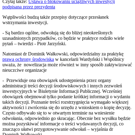
Czytaj także:
Ustawa o blokowaniu uciążliwych inwestycji
podpisana przez prezydenta
Wątpliwości budzą także przepisy dotyczące przesłanek
wstrzymania inwestycji.
- Są bardzo ogólne, odwołują się do bliżej nieokreślonych
uzasadnionych przypadków, co będzie w praktyce rodziło wiele
pytań – twierdzi - Piotr Jarzyński.
Natomiast dr Dominik Wałkowski, odpowiedzialny za praktykę
prawa ochrony środowiska
w kancelarii Wardyński i Wspólnicy
uważa, że nowelizacja może również w inny sposób zaktywizować
nieuczciwe organizacje
- Przewiduje ona obowiązek udostępnienia przez organy
administracji treści decyzji środowiskowych i innych zezwoleń
inwestycyjnych w Biuletynie Informacji Publicznej. Wcześniej
obowiązek obejmował tylko podanie krótkiej informacji o wydaniu
takich decyzji. Poznanie treści rozstrzygnięcia wymagało większej
aktywności i zwrócenia się do urzędu z wnioskiem o kopię decyzję.
Często odbywało się to w otwartym terminie na wniesienie
odwołania, odpowiednio go skracając. Obecnie bez wysiłku będzie
można pozyskiwać informacje o treści wydawanych decyzji, co
znacząco ułatwi przygotowywanie odwołań – wyjaśnia dr
Dominik Wałkowski.