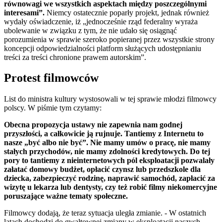
równowagi we wszystkich aspektach między poszczególnymi
interesami”.
Niemcy ostatecznie poparły projekt, jednak również
wydały oświadczenie, iż „jednocześnie rząd federalny wyraża
ubolewanie w związku z tym, że nie udało się osiągnąć
porozumienia w sprawie szeroko popieranej przez wszystkie strony
koncepcji odpowiedzialności platform służących udostępnianiu
treści za treści chronione prawem autorskim”.
Protest filmowców
List do ministra kultury wystosowali w tej sprawie młodzi filmowcy
polscy. W piśmie tym czytamy:
Obecna propozycja ustawy nie zapewnia nam godnej
przyszłości, a całkowicie ją rujnuje. Tantiemy z Internetu to
nasze „być albo nie być”. Nie mamy umów o pracę, nie mamy
stałych przychodów, nie mamy zdolności kredytowych. Do tej
pory to tantiemy z nieinternetowych pól eksploatacji pozwalały
załatać domowy budżet, opłacić czynsz lub przedszkole dla
dziecka, zabezpieczyć rodzinę, naprawić samochód, zapłacić za
wizytę u lekarza lub dentysty, czy też robić filmy niekomercyjne
poruszające ważne tematy społeczne.
Filmowcy dodają, że teraz sytuacja uległa zmianie. - W ostatnich
latach dochodzi do gwałtownej zmiany w eksploatacji naszych