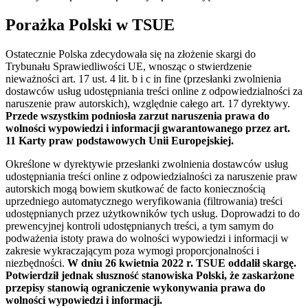
Porażka Polski w TSUE
Ostatecznie Polska zdecydowała się na złożenie skargi do
Trybunału Sprawiedliwości UE, wnosząc o stwierdzenie
nieważności art. 17 ust. 4 lit. b i c in fine (przesłanki zwolnienia
dostawców usług udostępniania treści online z odpowiedzialności za
naruszenie praw autorskich), względnie całego art. 17 dyrektywy.
Przede wszystkim podniosła zarzut naruszenia prawa do
wolności wypowiedzi i informacji gwarantowanego przez art.
11 Karty praw podstawowych Unii Europejskiej.
Określone w dyrektywie przesłanki zwolnienia dostawców usług
udostępniania treści online z odpowiedzialności za naruszenie praw
autorskich mogą bowiem skutkować de facto koniecznością
uprzedniego automatycznego weryfikowania (filtrowania) treści
udostępnianych przez użytkowników tych usług. Doprowadzi to do
prewencyjnej kontroli udostępnianych treści, a tym samym do
podważenia istoty prawa do wolności wypowiedzi i informacji w
zakresie wykraczającym poza wymogi proporcjonalności i
niezbędności.
W dniu 26 kwietnia 2022 r. TSUE oddalił skargę.
Potwierdził jednak słuszność stanowiska Polski, że zaskarżone
przepisy stanowią ograniczenie wykonywania prawa do
wolności wypowiedzi i informacji.