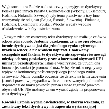
W głosowaniu w Radzie nad ostatecznym przyjęciem dyrektywy
Polska i pięć innych Państw Członkowskich (Włochy, Luksemburg,
Holandia, Finlandia, Szwecja) były temu przeciwne, a trzy inne
wstrzymały się od głosu (Belgia, Estonia, Słowenia) . Finlandia,
Holandia, Luksemburg, Polska i Włochy wydały wspólne
oświadczenie, w którym stwierdzono:
„Naszym zdaniem ostateczny tekst dyrektywy nie realizuje celów w
odpowiedni sposób.
Jesteśmy przekonani, że w swojej obecnej
formie dyrektywa ta jest dla jednolitego rynku cyfrowego
krokiem wstecz, a nie krokiem naprzód.
Ubolewamy
szczególnie nad faktem, że dyrektywa nie zapewnia równowagi
między ochroną posiadaczy praw a interesami obywateli UE i
unijnych przedsiębiorstw.
Istnieje więc ryzyko, że utrudni ona
innowacje, zamiast je promować oraz że będzie miała negatywny
wpływ na konkurencyjność europejskiego jednolitego rynku
cyfrowego. Mamy ponadto poczucie, że dyrektywa ta nie zapewnia
jasności prawa, w przypadku wielu zainteresowanych podmiotów
doprowadzi do braku pewności prawa i może zagrozić prawom
obywateli UE. Nie możemy zatem wyrazić zgody na proponowany
tekst dyrektywy.”
Również Estonia wydała oświadczenie, w którym wskazała, że
„ostateczny tekst dyrektywy nie zapewnia wystarczającej