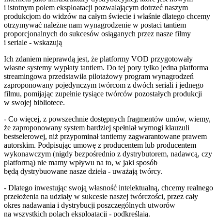
i istotnym polem eksploatacji pozwalającym dotrzeć naszym
produkcjom do widzów na całym świecie i właśnie dlatego chcemy
otrzymywać należne nam wynagrodzenie w postaci tantiem
proporcjonalnych do sukcesów osiąganych przez nasze filmy
i seriale - wskazują
Ich zdaniem nieprawdą jest, że platformy VOD przygotowały
własne systemy wypłaty tantiem. Do tej pory tylko jedna platforma
streamingowa przedstawiła pilotażowy program wynagrodzeń
zaproponowany pojedynczym twórcom z dwóch seriali i jednego
filmu, pomijając zupełnie tysiące twórców pozostałych produkcji
w swojej bibliotece.
- Co więcej, z powszechnie dostępnych fragmentów umów, wiemy,
że zaproponowany system bardziej spełniał wymogi klauzuli
bestselerowej, niż przypominał tantiemy zagwarantowane prawem
autorskim. Podpisując umowę z producentem lub producentem
wykonawczym (nigdy bezpośrednio z dystrybutorem, nadawcą, czy
platformą) nie mamy wpływu na to, w jaki sposób
będą dystrybuowane nasze dzieła - uważają twórcy.
- Dlatego inwestując swoją własność intelektualną, chcemy realnego
przełożenia na udziały w sukcesie naszej twórczości, przez cały
okres nadawania i dystrybucji poszczególnych utworów
na wszystkich polach eksploatacji - podkreślają.