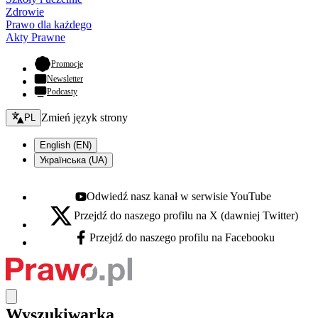
Zdrowie
Prawo dla każdego
Akty Prawne
- otwiera się w nowej karcie
Promocje
Newsletter
Podcasty
Zmień język - bieżący:
Zmień język strony
PL
English (EN)
Українська (UA)
Odwiedź nasz kanał w serwisie YouTube
Youtube - otwiera się w nowej karcie
Przejdź do naszego profilu na X (dawniej Twitter)
X - otwiera się w nowej karcie
Przejdź do naszego profilu na Facebooku
Facebook - otwiera się w nowej karcie
Wyszukiwarka