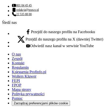
801 04 45 45
Numer telefonu:
redakcja@prawo.pl
Adres email:
22 535 88 00
Numer telefonu:
Śledź nas
Przejdź do naszego profilu na Facebooku
facebook - otwiera się w nowej karcie
Przejdź do naszego profilu na X (dawniej Twitter)
x - otwiera się w nowej karcie
Odwiedź nasz kanał w serwisie YouTube
youtube - otwiera się w nowej karcie
O nas
Zespół
Kontakt
Regulamin
Księgarnia Profinfo.pl
Wolters Kluwer
FEPI
FPOP
Mapa strony
Polityka prywatności
Pomoc
Zarządzaj preferencjami plików cookie