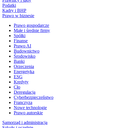
Prawnicy i sądy
Podatki
Kadry i BHP
Prawo w biznesie
Prawo gospodarcze
Małe i średnie firmy
Spółki
Finanse
Prawo AI
Budownictwo
Środowisko
Banki
Orzeczenia
Energetyka
ESG
Kredyty
Cło
Deregulacja
Cyberbezpieczeństwo
Franczyza
Nowe technologie
Prawo autorskie
Samorząd i administracja
Szkoły i uczelnie