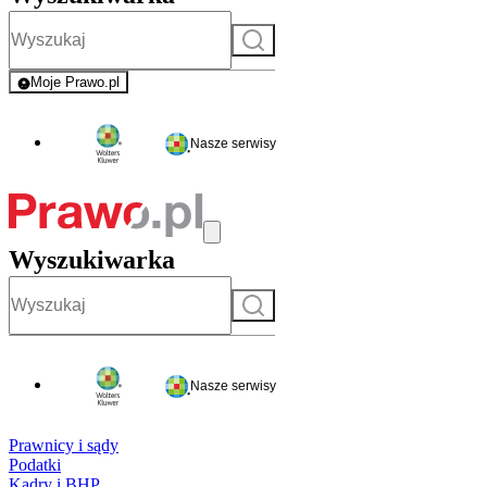
Szukaj
Moje Prawo.pl
- rejestracja i logowanie do serwisu
Nasze serwisy
Wyszukiwarka
Szukaj
Nasze serwisy
Prawnicy i sądy
Podatki
Kadry i BHP