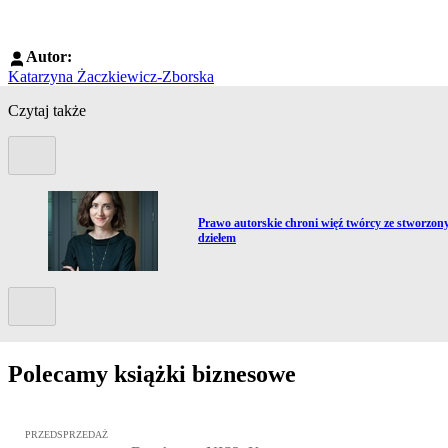
Autor:
Katarzyna Żaczkiewicz-Zborska
Czytaj także
Poprzedni slide
Przejdź do artykułu:
Prawo autorskie chroni więź twórcy ze stworzo
dziełem
Kolejny slide
Polecamy książki biznesowe
Przejdź do: Dyrektywa NIS2. Komentarz [PRZEDSPRZEDAŻ], Mateu
PRZEDSPRZEDAŻ