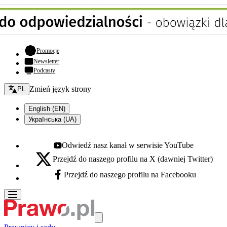
- otwiera się w nowej karcie
Promocje
Newsletter
Podcasty
Zmień język - bieżący:
Zmień język strony
PL
English (EN)
Українська (UA)
Odwiedź nasz kanał w serwisie YouTube
Youtube - otwiera się w nowej karcie
Przejdź do naszego profilu na X (dawniej Twitter)
X - otwiera się w nowej karcie
Przejdź do naszego profilu na Facebooku
Facebook - otwiera się w nowej karcie