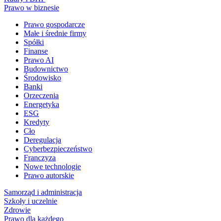
Prawo w biznesie
Prawo gospodarcze
Małe i średnie firmy
Spółki
Finanse
Prawo AI
Budownictwo
Środowisko
Banki
Orzeczenia
Energetyka
ESG
Kredyty
Cło
Deregulacja
Cyberbezpieczeństwo
Franczyza
Nowe technologie
Prawo autorskie
Samorząd i administracja
Szkoły i uczelnie
Zdrowie
Prawo dla każdego