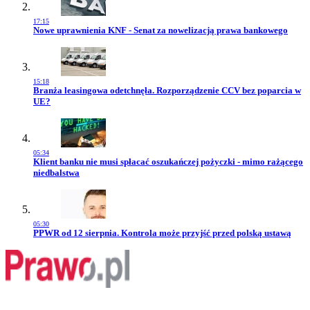
17:15
Przejdź do artykułu:
Nowe uprawnienia KNF - Senat za nowelizacją prawa bankowego
15:18
Przejdź do artykułu:
Branża leasingowa odetchnęła. Rozporządzenie CCV bez poparcia w
UE?
05:34
Przejdź do artykułu:
Klient banku nie musi spłacać oszukańczej pożyczki - mimo rażącego
niedbalstwa
05:30
Przejdź do artykułu:
PPWR od 12 sierpnia. Kontrola może przyjść przed polską ustawą