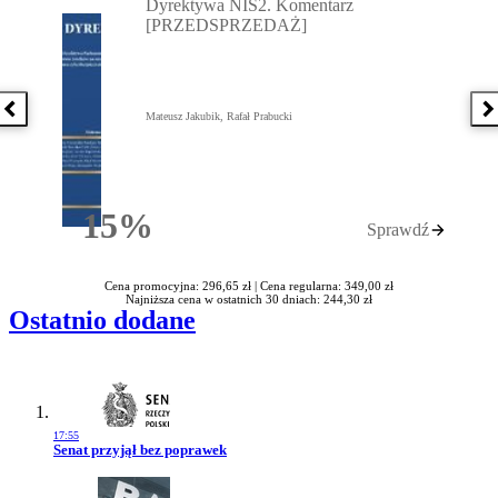
Dyrektywa NIS2. Komentarz
[PRZEDSPRZEDAŻ]
Poprzednia książka
N
Mateusz Jakubik, Rafał Prabucki
15%
Sprawdź
Rabatu
Cena promocyjna: 296,65 zł |
Cena regularna: 349,00 zł
Najniższa cena w ostatnich 30 dniach: 244,30 zł
Ostatnio dodane
17:55
Przejdź do artykułu:
Senat przyjął bez poprawek