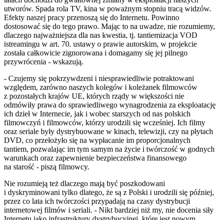
utworów. Spada rola TV, kina w poważnym stopniu tracą widzów.
Efekty naszej pracy przenoszą się do Internetu. Powinno
dostosować się do tego prawo. Mając to na uwadze, nie rozumiemy,
dlaczego najważniejsza dla nas kwestia, tj. tantiemizacja VOD
istreamingu w art. 70. ustawy o prawie autorskim, w projekcie
została całkowicie zignorowana i domagamy się jej pilnego
przywrócenia - wskazują.
- Czujemy się pokrzywdzeni i niesprawiedliwie potraktowani
względem, zarówno naszych kolegów i koleżanek filmowców
z pozostałych krajów UE, których rządy w większości nie
odmówiły prawa do sprawiedliwego wynagrodzenia za eksploatację
ich dzieł w Internecie, jak i wobec starszych od nas polskich
filmowczyń i filmowców, którzy urodzili się wcześniej. Ich filmy
oraz seriale były dystrybuowane w kinach, telewizji, czy na płytach
DVD, co przełożyło się na wypłacanie im proporcjonalnych
tantiem, pozwalając im tym samym na życie i twórczość w godnych
warunkach oraz zapewnienie bezpieczeństwa finansowego
na starość - piszą filmowcy.
Nie rozumieją też dlaczego mają być poszkodowani
i dyskryminowani tylko dlatego, że są z Polski i urodzili się później,
przez co lata ich twórczości przypadają na czasy dystrybucji
internetowej filmów i seriali. - Nikt bardziej niż my, nie docenia siły
Internetu jako infrastruktury dystrybucyjnej, które jest nowym