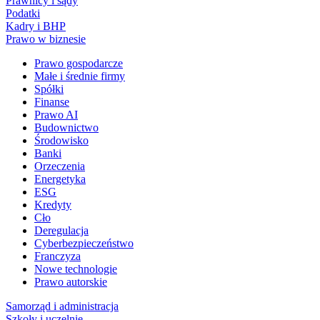
Prawnicy i sądy
Podatki
Kadry i BHP
Prawo w biznesie
Prawo gospodarcze
Małe i średnie firmy
Spółki
Finanse
Prawo AI
Budownictwo
Środowisko
Banki
Orzeczenia
Energetyka
ESG
Kredyty
Cło
Deregulacja
Cyberbezpieczeństwo
Franczyza
Nowe technologie
Prawo autorskie
Samorząd i administracja
Szkoły i uczelnie