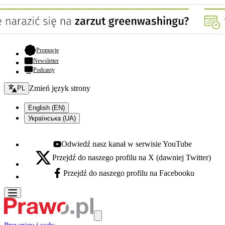
- otwiera się w nowej karcie
Promocje
Newsletter
Podcasty
Zmień język - bieżący:
Zmień język strony
PL
English (EN)
Українська (UA)
Odwiedź nasz kanał w serwisie YouTube
Youtube - otwiera się w nowej karcie
Przejdź do naszego profilu na X (dawniej Twitter)
X - otwiera się w nowej karcie
Przejdź do naszego profilu na Facebooku
Facebook - otwiera się w nowej karcie