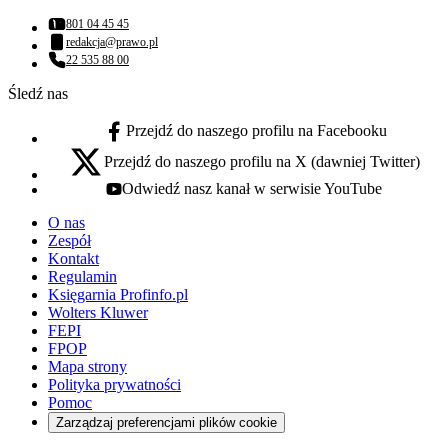
801 04 45 45
Numer telefonu:
redakcja@prawo.pl
Adres email:
22 535 88 00
Numer telefonu:
Śledź nas
Przejdź do naszego profilu na Facebooku
facebook - otwiera się w nowej karcie
Przejdź do naszego profilu na X (dawniej Twitter)
x - otwiera się w nowej karcie
Odwiedź nasz kanał w serwisie YouTube
youtube - otwiera się w nowej karcie
O nas
Zespół
Kontakt
Regulamin
Księgarnia Profinfo.pl
Wolters Kluwer
FEPI
FPOP
Mapa strony
Polityka prywatności
Pomoc
Zarządzaj preferencjami plików cookie