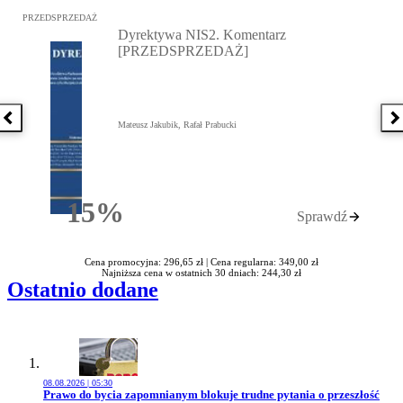
Przejdź do: Dyrektywa NIS2. Komentarz [PRZEDSPRZEDAŻ], Mateu
PRZEDSPRZEDAŻ
Dyrektywa NIS2. Komentarz
[PRZEDSPRZEDAŻ]
Poprzednia książka
N
Mateusz Jakubik, Rafał Prabucki
15%
Sprawdź
Rabatu
Cena promocyjna: 296,65 zł |
Cena regularna: 349,00 zł
Najniższa cena w ostatnich 30 dniach: 244,30 zł
Ostatnio dodane
08.08.2026 | 05:30
Przejdź do artykułu:
Prawo do bycia zapomnianym blokuje trudne pytania o przeszłość