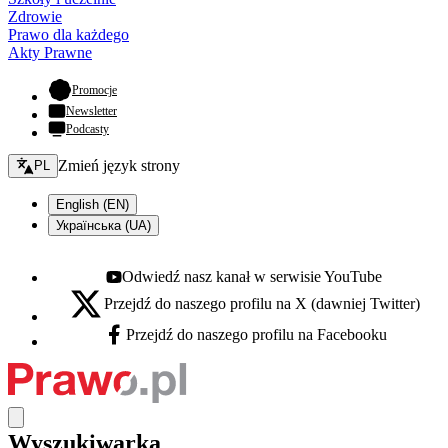
Zdrowie
Prawo dla każdego
Akty Prawne
- otwiera się w nowej karcie
Promocje
Newsletter
Podcasty
Zmień język - bieżący:
Zmień język strony
PL
English (EN)
Українська (UA)
Odwiedź nasz kanał w serwisie YouTube
Youtube - otwiera się w nowej karcie
Przejdź do naszego profilu na X (dawniej Twitter)
X - otwiera się w nowej karcie
Przejdź do naszego profilu na Facebooku
Facebook - otwiera się w nowej karcie
Wyszukiwarka