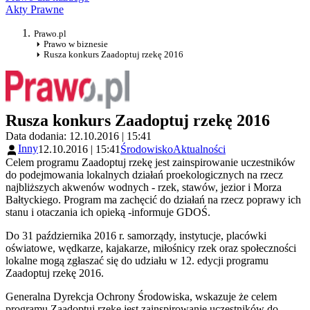
Akty Prawne
Prawo.pl
Prawo w biznesie
Rusza konkurs Zaadoptuj rzekę 2016
Rusza konkurs Zaadoptuj rzekę 2016
Data dodania: 12.10.2016 | 15:41
Inny
12.10.2016 | 15:41
Środowisko
Aktualności
Celem programu Zaadoptuj rzekę jest zainspirowanie uczestników
do podejmowania lokalnych działań proekologicznych na rzecz
najbliższych akwenów wodnych - rzek, stawów, jezior i Morza
Bałtyckiego. Program ma zachęcić do działań na rzecz poprawy ich
stanu i otaczania ich opieką -informuje GDOŚ.
Do 31 października 2016 r. samorządy, instytucje, placówki
oświatowe, wędkarze, kajakarze, miłośnicy rzek oraz społeczności
lokalne mogą zgłaszać się do udziału w 12. edycji programu
Zaadoptuj rzekę 2016.
Generalna Dyrekcja Ochrony Środowiska, wskazuje że celem
programu Zaadoptuj rzekę jest zainspirowanie uczestników do