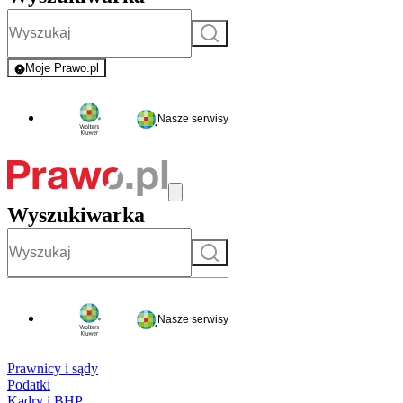
Szukaj
Moje Prawo.pl
- rejestracja i logowanie do serwisu
Nasze serwisy
Wyszukiwarka
Szukaj
Nasze serwisy
Prawnicy i sądy
Podatki
Kadry i BHP