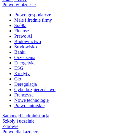
Prawo w biznesie
Prawo gospodarcze
Małe i średnie firmy
Spółki
Finanse
Prawo AI
Budownictwo
Środowisko
Banki
Orzeczenia
Energetyka
ESG
Kredyty
Cło
Deregulacja
Cyberbezpieczeństwo
Franczyza
Nowe technologie
Prawo autorskie
Samorząd i administracja
Szkoły i uczelnie
Zdrowie
Prawo dla każdego