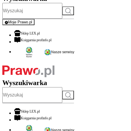
Szukaj
Moje Prawo.pl
- rejestracja i logowanie do serwisu
otwiera się w nowej karcie
Sklep LEX.pl
otwiera się w nowej karcie
Księgarnia profinfo.pl
Nasze serwisy
Wyszukiwarka
Szukaj
otwiera się w nowej karcie
Sklep LEX.pl
otwiera się w nowej karcie
Księgarnia profinfo.pl
Nasze serwisy