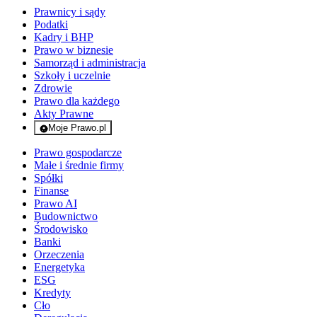
Prawnicy i sądy
Podatki
Kadry i BHP
Prawo w biznesie
Samorząd i administracja
Szkoły i uczelnie
Zdrowie
Prawo dla każdego
Akty Prawne
Moje Prawo.pl
- rejestracja i logowanie do serwisu
Prawo gospodarcze
Małe i średnie firmy
Spółki
Finanse
Prawo AI
Budownictwo
Środowisko
Banki
Orzeczenia
Energetyka
ESG
Kredyty
Cło