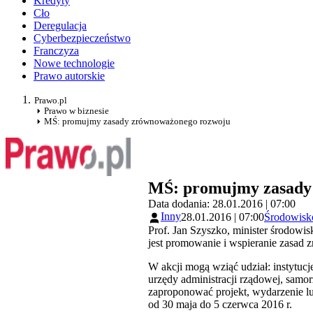
Kredyty
Cło
Deregulacja
Cyberbezpieczeństwo
Franczyza
Nowe technologie
Prawo autorskie
Prawo.pl
Prawo w biznesie
MŚ: promujmy zasady zrównoważonego rozwoju
MŚ: promujmy zasady
Data dodania: 28.01.2016 | 07:00
Inny
28.01.2016 | 07:00
Środowisk
Prof. Jan Szyszko, minister środow
jest promowanie i wspieranie zasa
W akcji mogą wziąć udział: instytucj
urzędy administracji rządowej, sam
zaproponować projekt, wydarzenie l
od 30 maja do 5 czerwca 2016 r.