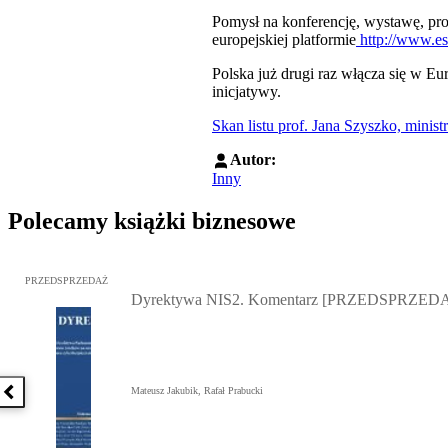
Pomysł na konferencję, wystawę, pro
europejskiej platformie
http://www.es
Polska już drugi raz włącza się w 
inicjatywy.
Skan listu prof. Jana Szyszko, mini
Autor:
Inny
Polecamy książki biznesowe
Przejdź do: Dyrektywa NIS2. Komentarz [PRZEDSPRZEDAŻ], Mateu
PRZEDSPRZEDAŻ
Dyrektywa NIS2. Komentarz [PRZEDSPRZED
Mateusz Jakubik, Rafał Prabucki
Poprzednia książka