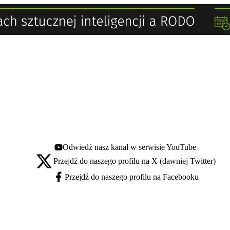
Odwiedź nasz kanał w serwisie YouTube
Youtube - otwiera się w nowej karcie
Przejdź do naszego profilu na X (dawniej Twitter)
X - otwiera się w nowej karcie
Przejdź do naszego profilu na Facebooku
Facebook - otwiera się w nowej karcie