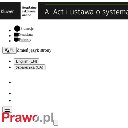
- otwiera się w nowej karcie
Promocje
Newsletter
Podcasty
Zmień język - bieżący:
Zmień język strony
PL
English (EN)
Українська (UA)