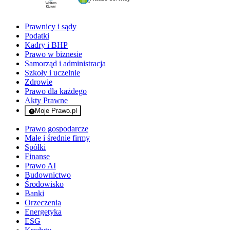
Prawnicy i sądy
Podatki
Kadry i BHP
Prawo w biznesie
Samorząd i administracja
Szkoły i uczelnie
Zdrowie
Prawo dla każdego
Akty Prawne
Moje Prawo.pl
- rejestracja i logowanie do serwisu
Prawo gospodarcze
Małe i średnie firmy
Spółki
Finanse
Prawo AI
Budownictwo
Środowisko
Banki
Orzeczenia
Energetyka
ESG