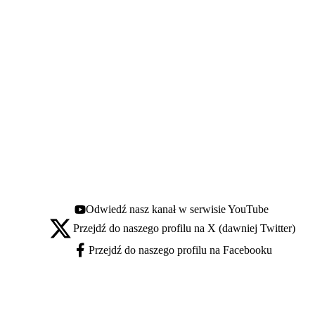
Odwiedź nasz kanał w serwisie YouTube
Youtube - otwiera się w nowej karcie
Przejdź do naszego profilu na X (dawniej Twitter)
X - otwiera się w nowej karcie
Przejdź do naszego profilu na Facebooku
Facebook - otwiera się w nowej karcie