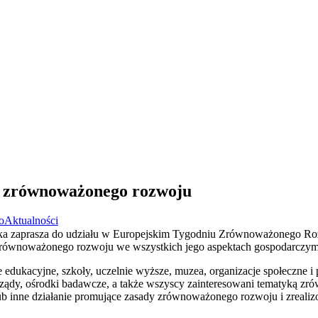
 zrównoważonego rozwoju
o
Aktualności
iska zaprasza do udziału w Europejskim Tygodniu Zrównoważonego Ro
d zrównoważonego rozwoju we wszystkich jego aspektach gospodarczy
e edukacyjne, szkoły, uczelnie wyższe, muzea, organizacje społeczne i
orządy, ośrodki badawcze, a także wszyscy zainteresowani tematyką 
ub inne działanie promujące zasady zrównoważonego rozwoju i zreali