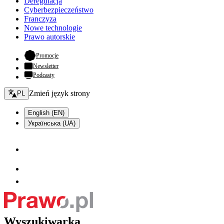
Deregulacja
Cyberbezpieczeństwo
Franczyza
Nowe technologie
Prawo autorskie
- otwiera się w nowej karcie
Promocje
Newsletter
Podcasty
Zmień język - bieżący:
Zmień język strony
PL
English (EN)
Українська (UA)
Wyszukiwarka