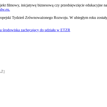
jekt filmowy, inicjatywę biznesową czy przedsięwzięcie edukacyjne na
dw.eu.
Europejski Tydzień Zrównoważonego Rozwoju. W ubiegłym roku zostały 
stra środowiska zachęcający do udziału w ETZR
sz Jakubik, Rafał Prabucki - otwiera się w nowym oknie
AŻ]