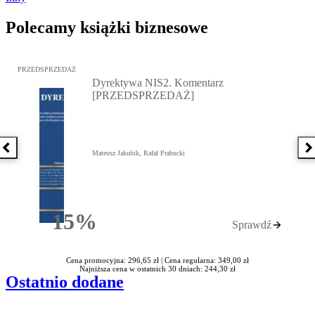
Polecamy książki biznesowe
Przejdź do: Dyrektywa NIS2. Komentarz [PRZEDSPRZEDAŻ], Mateu
PRZEDSPRZEDAŻ
Dyrektywa NIS2. Komentarz
[PRZEDSPRZEDAŻ]
Poprzednia książka
N
Mateusz Jakubik, Rafał Prabucki
15%
Sprawdź
Rabatu
Cena promocyjna: 296,65 zł |
Cena regularna: 349,00 zł
Najniższa cena w ostatnich 30 dniach: 244,30 zł
Ostatnio dodane