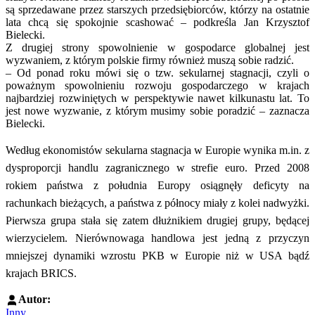
są sprzedawane przez starszych przedsiębiorców, którzy na ostatnie
lata chcą się spokojnie scashować – podkreśla Jan Krzysztof
Bielecki.
Z drugiej strony spowolnienie w gospodarce globalnej jest
wyzwaniem, z którym polskie firmy również muszą sobie radzić.
– Od ponad roku mówi się o tzw. sekularnej stagnacji, czyli o
poważnym spowolnieniu rozwoju gospodarczego w krajach
najbardziej rozwiniętych w perspektywie nawet kilkunastu lat. To
jest nowe wyzwanie, z którym musimy sobie poradzić – zaznacza
Bielecki.
Według ekonomistów sekularna stagnacja w Europie wynika m.in. z
dysproporcji handlu zagranicznego w strefie euro. Przed 2008
rokiem państwa z południa Europy osiągnęły deficyty na
rachunkach bieżących, a państwa z północy miały z kolei nadwyżki.
Pierwsza grupa stała się zatem dłużnikiem drugiej grupy, będącej
wierzycielem. Nierównowaga handlowa jest jedną z przyczyn
mniejszej dynamiki wzrostu PKB w Europie niż w USA bądź
krajach BRICS.
Autor:
Inny