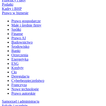
Prawnicy i sądy
Podatki
Kadry i BHP
Prawo w biznesie
Prawo gospodarcze
Małe i średnie firmy
Spółki
Finanse
Prawo AI
Budownictwo
Środowisko
Banki
Orzeczenia
Energetyka
ESG
Kredyty
Cło
Deregulacja
Cyberbezpieczeństwo
Franczyza
Nowe technologie
Prawo autorskie
Samorząd i administracja
Szkoły i uczelnie