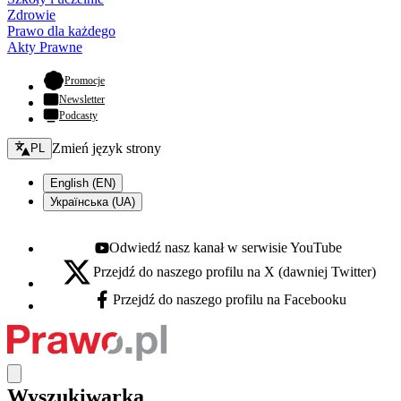
Zdrowie
Prawo dla każdego
Akty Prawne
- otwiera się w nowej karcie
Promocje
Newsletter
Podcasty
Zmień język - bieżący:
Zmień język strony
PL
English (EN)
Українська (UA)
Odwiedź nasz kanał w serwisie YouTube
Youtube - otwiera się w nowej karcie
Przejdź do naszego profilu na X (dawniej Twitter)
X - otwiera się w nowej karcie
Przejdź do naszego profilu na Facebooku
Facebook - otwiera się w nowej karcie
Wyszukiwarka