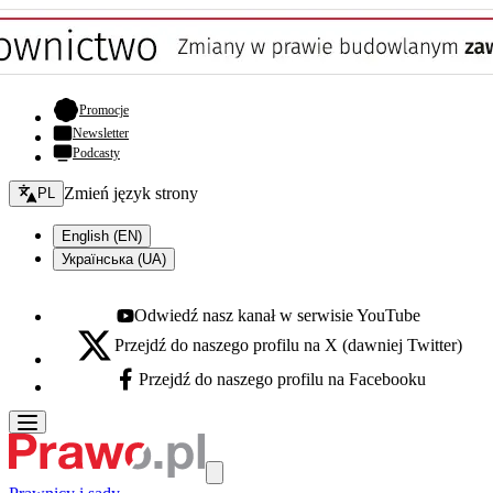
- otwiera się w nowej karcie
Promocje
Newsletter
Podcasty
Zmień język - bieżący:
Zmień język strony
PL
English (EN)
Українська (UA)
Odwiedź nasz kanał w serwisie YouTube
Youtube - otwiera się w nowej karcie
Przejdź do naszego profilu na X (dawniej Twitter)
X - otwiera się w nowej karcie
Przejdź do naszego profilu na Facebooku
Facebook - otwiera się w nowej karcie