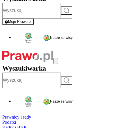
Szukaj
Moje Prawo.pl
- rejestracja i logowanie do serwisu
Nasze serwisy
Wyszukiwarka
Szukaj
Nasze serwisy
Prawnicy i sądy
Podatki
Kadry i BHP