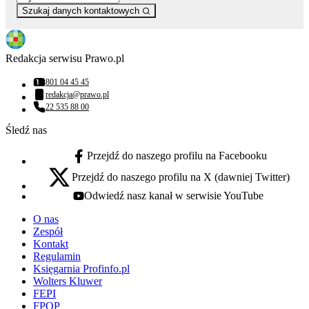
Szukaj danych kontaktowych
Redakcja serwisu Prawo.pl
801 04 45 45
Numer telefonu:
redakcja@prawo.pl
Adres email:
22 535 88 00
Numer telefonu:
Śledź nas
Przejdź do naszego profilu na Facebooku
facebook - otwiera się w nowej karcie
Przejdź do naszego profilu na X (dawniej Twitter)
x - otwiera się w nowej karcie
Odwiedź nasz kanał w serwisie YouTube
youtube - otwiera się w nowej karcie
O nas
Zespół
Kontakt
Regulamin
Księgarnia Profinfo.pl
Wolters Kluwer
FEPI
FPOP