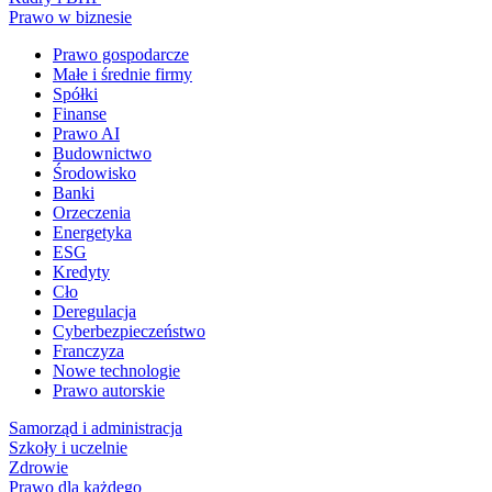
Prawo w biznesie
Prawo gospodarcze
Małe i średnie firmy
Spółki
Finanse
Prawo AI
Budownictwo
Środowisko
Banki
Orzeczenia
Energetyka
ESG
Kredyty
Cło
Deregulacja
Cyberbezpieczeństwo
Franczyza
Nowe technologie
Prawo autorskie
Samorząd i administracja
Szkoły i uczelnie
Zdrowie
Prawo dla każdego