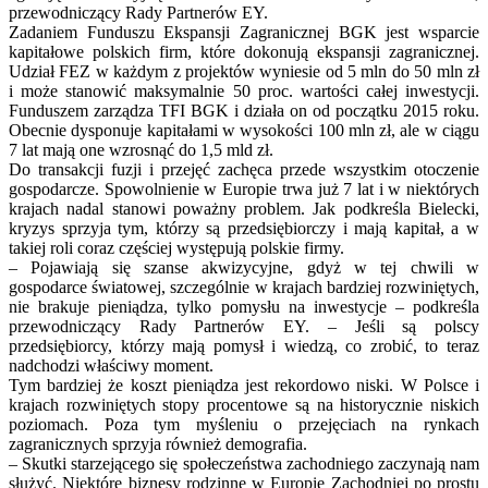
przewodniczący Rady Partnerów EY.
Zadaniem Funduszu Ekspansji Zagranicznej BGK jest wsparcie
kapitałowe polskich firm, które dokonują ekspansji zagranicznej.
Udział FEZ w każdym z projektów wyniesie od 5 mln do 50 mln zł
i może stanowić maksymalnie 50 proc. wartości całej inwestycji.
Funduszem zarządza TFI BGK i działa on od początku 2015 roku.
Obecnie dysponuje kapitałami w wysokości 100 mln zł, ale w ciągu
7 lat mają one wzrosnąć do 1,5 mld zł.
Do transakcji fuzji i przejęć zachęca przede wszystkim otoczenie
gospodarcze. Spowolnienie w Europie trwa już 7 lat i w niektórych
krajach nadal stanowi poważny problem. Jak podkreśla Bielecki,
kryzys sprzyja tym, którzy są przedsiębiorczy i mają kapitał, a w
takiej roli coraz częściej występują polskie firmy.
– Pojawiają się szanse akwizycyjne, gdyż w tej chwili w
gospodarce światowej, szczególnie w krajach bardziej rozwiniętych,
nie brakuje pieniądza, tylko pomysłu na inwestycje – podkreśla
przewodniczący Rady Partnerów EY. – Jeśli są polscy
przedsiębiorcy, którzy mają pomysł i wiedzą, co zrobić, to teraz
nadchodzi właściwy moment.
Tym bardziej że koszt pieniądza jest rekordowo niski. W Polsce i
krajach rozwiniętych stopy procentowe są na historycznie niskich
poziomach. Poza tym myśleniu o przejęciach na rynkach
zagranicznych sprzyja również demografia.
– Skutki starzejącego się społeczeństwa zachodniego zaczynają nam
służyć. Niektóre biznesy rodzinne w Europie Zachodniej po prostu